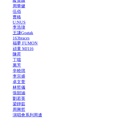
縱貫線
周華健
伍佰
曹格
U:NUS
李浩瑋
王謙Goatak
163braces
福夢 FUMON
頑童 MJ116
陳昇
丁噹
萬芳
辛曉琪
李宗盛
卓文萱
林哲儀
張韶涵
劉若英
梁靜茹
周興哲
演唱會系列周邊