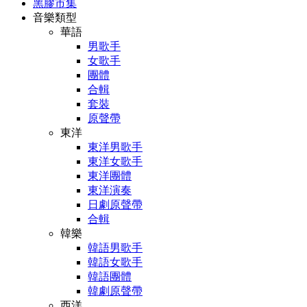
黑膠市集
音樂類型
華語
男歌手
女歌手
團體
合輯
套裝
原聲帶
東洋
東洋男歌手
東洋女歌手
東洋團體
東洋演奏
日劇原聲帶
合輯
韓樂
韓語男歌手
韓語女歌手
韓語團體
韓劇原聲帶
西洋