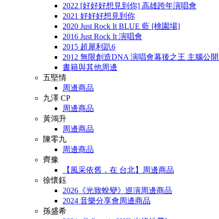
2022 [好好好想見到你] 高雄跨年演唱會
2021 好好好想見到你
2020 Just Rock It BLUE 藍 [桃園場]
2016 Just Rock It 演唱會
2015 超犀利趴6
2012 無限創造DNA 演唱會幕後之王 主腦公
書籍與其他周邊
五堅情
周邊商品
九澤 CP
周邊商品
黃鴻升
周邊商品
陳零九
周邊商品
齊豫
【風采依舊．在 台北】周邊商品
徐懷鈺
2026《光致蛻變》巡演周邊商品
2024 音樂分享會周邊商品
孫盛希