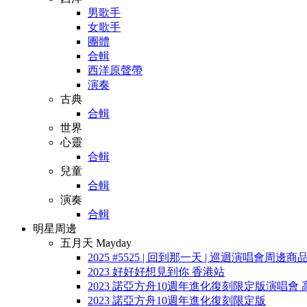
男歌手
女歌手
團體
合輯
西洋原聲帶
演奏
古典
合輯
世界
心靈
合輯
兒童
合輯
演奏
合輯
明星周邊
五月天 Mayday
2025 #5525 | 回到那一天 | 巡迴演唱會周邊商
2023 好好好想見到你 香港站
2023 諾亞方舟10週年進化復刻限定版演唱會 
2023 諾亞方舟10週年進化復刻限定版