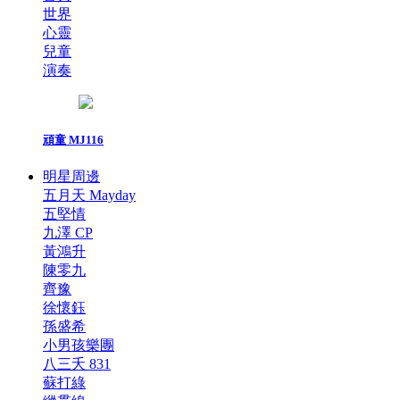
世界
心靈
兒童
演奏
頑童 MJ116
明星周邊
五月天 Mayday
五堅情
九澤 CP
黃鴻升
陳零九
齊豫
徐懷鈺
孫盛希
小男孩樂團
八三夭 831
蘇打綠