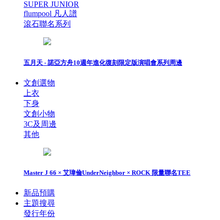
SUPER JUNIOR
flumpool 凡人譜
滾石聯名系列
五月天 - 諾亞方舟10週年進化復刻限定版演唱會系列周邊
文創選物
上衣
下身
文創小物
3C及周邊
其他
Master J 66 × 艾瑋倫UnderNeighbor × ROCK 限量聯名TEE
新品預購
主題搜尋
發行年份