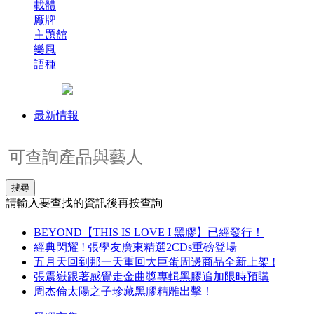
載體
廠牌
主題館
樂風
語種
最新情報
搜尋
請輸入要查找的資訊後再按查詢
BEYOND【THIS IS LOVE I 黑膠】已經發行！
經典閃耀 ! 張學友廣東精選2CDs重磅登場
五月天回到那一天重回大巨蛋周邊商品全新上架 !
張震嶽跟著感覺走金曲獎專輯黑膠追加限時預購
周杰倫太陽之子珍藏黑膠精雕出擊！