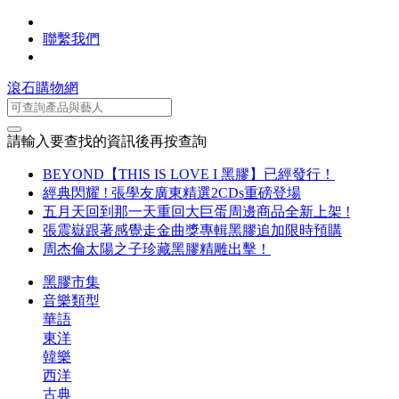
聯繫我們
滾石購物網
請輸入要查找的資訊後再按查詢
BEYOND【THIS IS LOVE I 黑膠】已經發行！
經典閃耀 ! 張學友廣東精選2CDs重磅登場
五月天回到那一天重回大巨蛋周邊商品全新上架 !
張震嶽跟著感覺走金曲獎專輯黑膠追加限時預購
周杰倫太陽之子珍藏黑膠精雕出擊！
黑膠市集
音樂類型
華語
東洋
韓樂
西洋
古典