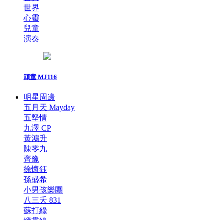
世界
心靈
兒童
演奏
頑童 MJ116
明星周邊
五月天 Mayday
五堅情
九澤 CP
黃鴻升
陳零九
齊豫
徐懷鈺
孫盛希
小男孩樂團
八三夭 831
蘇打綠