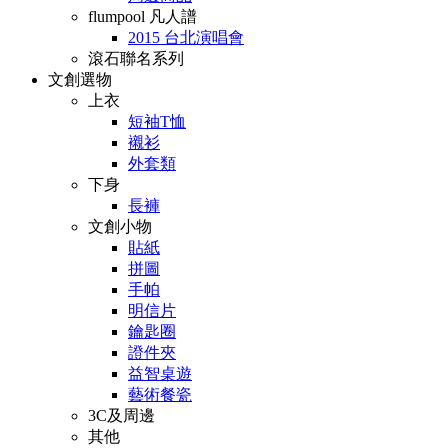
flumpool 凡人譜
2015 台北演唱會
滾石聯名系列
文創選物
上衣
短袖T恤
襯衫
外套類
下身
長褲
文創小物
貼紙
拼圖
手帕
明信片
鑰匙圈
證件夾
益智桌遊
藝術餐瓷
3C及周邊
其他