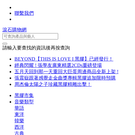
聯繫我們
滾石購物網
請輸入要查找的資訊後再按查詢
BEYOND【THIS IS LOVE I 黑膠】已經發行！
經典閃耀 ! 張學友廣東精選2CDs重磅登場
五月天回到那一天重回大巨蛋周邊商品全新上架 !
張震嶽跟著感覺走金曲獎專輯黑膠追加限時預購
周杰倫太陽之子珍藏黑膠精雕出擊！
黑膠市集
音樂類型
華語
東洋
韓樂
西洋
古典