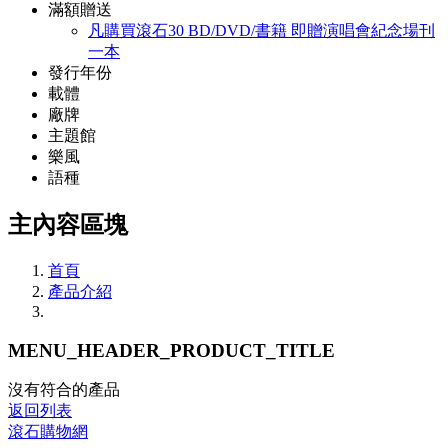
滿額贈送
凡購買滾石30 BD/DVD/書籍 即贈演唱會紀念場刊
一本
發行年份
載體
廠牌
主題館
樂風
語種
主內容區塊
首頁
產品介紹
MENU_HEADER_PRODUCT_TITLE
沒有符合的產品
返回列表
滾石購物網