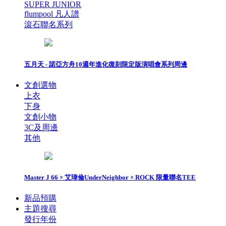
SUPER JUNIOR
flumpool 凡人譜
滾石聯名系列
五月天 - 諾亞方舟10週年進化復刻限定版演唱會系列周邊
文創選物
上衣
下身
文創小物
3C及周邊
其他
Master J 66 × 艾瑋倫UnderNeighbor × ROCK 限量聯名TEE
新品預購
主題搜尋
發行年份