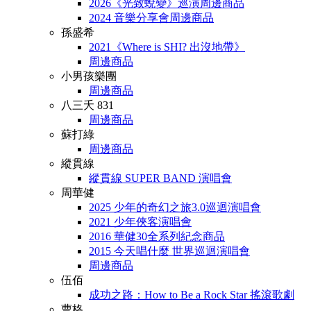
2026《光致蛻變》巡演周邊商品
2024 音樂分享會周邊商品
孫盛希
2021《Where is SHI? 出沒地帶》
周邊商品
小男孩樂團
周邊商品
八三夭 831
周邊商品
蘇打綠
周邊商品
縱貫線
縱貫線 SUPER BAND 演唱會
周華健
2025 少年的奇幻之旅3.0巡迴演唱會
2021 少年俠客演唱會
2016 華健30全系列紀念商品
2015 今天唱什麼 世界巡迴演唱會
周邊商品
伍佰
成功之路：How to Be a Rock Star 搖滾歌劇
曹格