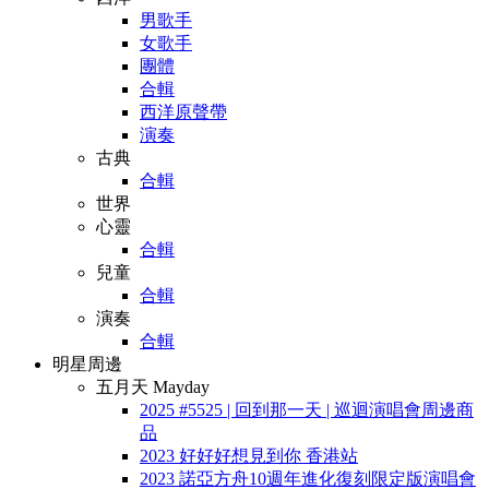
男歌手
女歌手
團體
合輯
西洋原聲帶
演奏
古典
合輯
世界
心靈
合輯
兒童
合輯
演奏
合輯
明星周邊
五月天 Mayday
2025 #5525 | 回到那一天 | 巡迴演唱會周邊商
品
2023 好好好想見到你 香港站
2023 諾亞方舟10週年進化復刻限定版演唱會