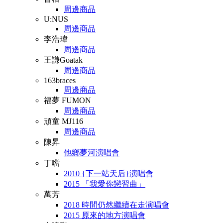
周邊商品
U:NUS
周邊商品
李浩瑋
周邊商品
王謙Goatak
周邊商品
163braces
周邊商品
福夢 FUMON
周邊商品
頑童 MJ116
周邊商品
陳昇
他鄉夢河演唱會
丁噹
2010 {下一站天后}演唱會
2015 「我愛你戀習曲」
萬芳
2018 時間仍然繼續在走演唱會
2015 原來的地方演唱會