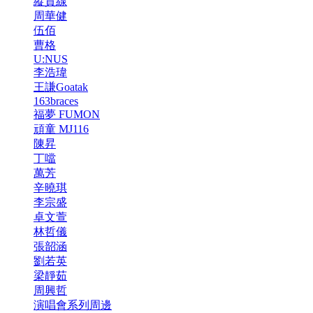
縱貫線
周華健
伍佰
曹格
U:NUS
李浩瑋
王謙Goatak
163braces
福夢 FUMON
頑童 MJ116
陳昇
丁噹
萬芳
辛曉琪
李宗盛
卓文萱
林哲儀
張韶涵
劉若英
梁靜茹
周興哲
演唱會系列周邊