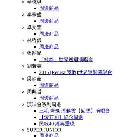
辛曉琪
周邊商品
李宗盛
周邊商品
卓文萱
周邊商品
林哲儀
周邊商品
張韶涵
「純粹」世界巡迴演唱會
劉若英
2015 [Renext 我敢]世界巡迴演唱會
梁靜茹
周邊商品
周興哲
周邊商品
演唱會系列周邊
三毛 齊豫 潘越雲【回聲】演唱會
【滾石30】紀念周邊
民歌40 經典重現
SUPER JUNIOR
周邊商品