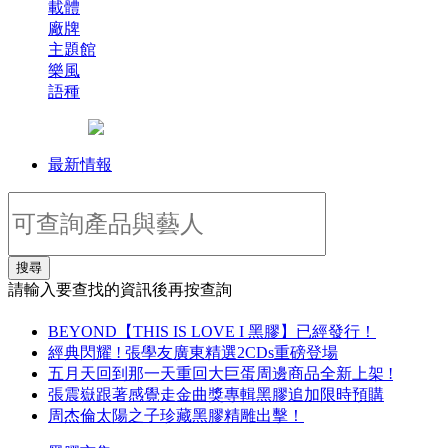
載體
廠牌
主題館
樂風
語種
最新情報
搜尋
請輸入要查找的資訊後再按查詢
BEYOND【THIS IS LOVE I 黑膠】已經發行！
經典閃耀 ! 張學友廣東精選2CDs重磅登場
五月天回到那一天重回大巨蛋周邊商品全新上架 !
張震嶽跟著感覺走金曲獎專輯黑膠追加限時預購
周杰倫太陽之子珍藏黑膠精雕出擊！