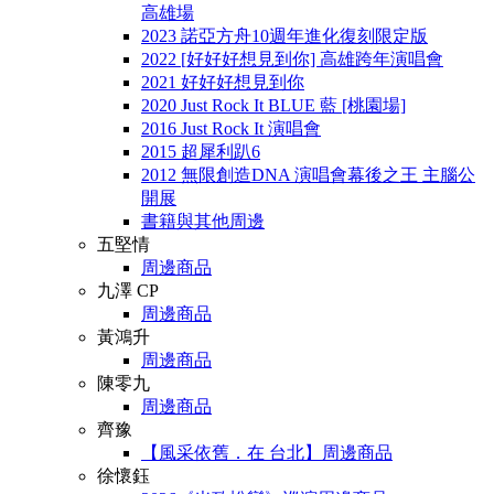
高雄場
2023 諾亞方舟10週年進化復刻限定版
2022 [好好好想見到你] 高雄跨年演唱會
2021 好好好想見到你
2020 Just Rock It BLUE 藍 [桃園場]
2016 Just Rock It 演唱會
2015 超犀利趴6
2012 無限創造DNA 演唱會幕後之王 主腦公
開展
書籍與其他周邊
五堅情
周邊商品
九澤 CP
周邊商品
黃鴻升
周邊商品
陳零九
周邊商品
齊豫
【風采依舊．在 台北】周邊商品
徐懷鈺