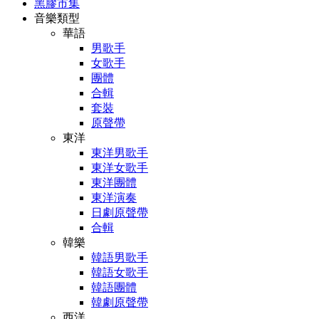
黑膠市集
音樂類型
華語
男歌手
女歌手
團體
合輯
套裝
原聲帶
東洋
東洋男歌手
東洋女歌手
東洋團體
東洋演奏
日劇原聲帶
合輯
韓樂
韓語男歌手
韓語女歌手
韓語團體
韓劇原聲帶
西洋