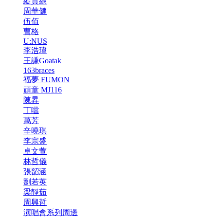
縱貫線
周華健
伍佰
曹格
U:NUS
李浩瑋
王謙Goatak
163braces
福夢 FUMON
頑童 MJ116
陳昇
丁噹
萬芳
辛曉琪
李宗盛
卓文萱
林哲儀
張韶涵
劉若英
梁靜茹
周興哲
演唱會系列周邊