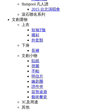
flumpool 凡人譜
2015 台北演唱會
滾石聯名系列
文創選物
上衣
短袖T恤
襯衫
外套類
下身
長褲
文創小物
貼紙
拼圖
手帕
明信片
鑰匙圈
證件夾
益智桌遊
藝術餐瓷
3C及周邊
其他