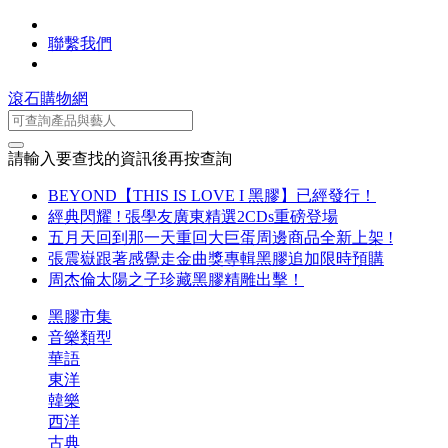
聯繫我們
滾石購物網
請輸入要查找的資訊後再按查詢
BEYOND【THIS IS LOVE I 黑膠】已經發行！
經典閃耀 ! 張學友廣東精選2CDs重磅登場
五月天回到那一天重回大巨蛋周邊商品全新上架 !
張震嶽跟著感覺走金曲獎專輯黑膠追加限時預購
周杰倫太陽之子珍藏黑膠精雕出擊！
黑膠市集
音樂類型
華語
東洋
韓樂
西洋
古典