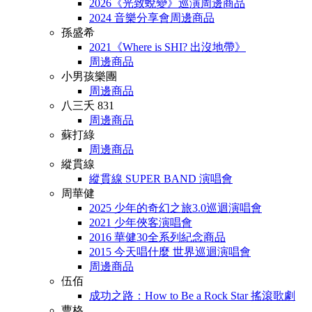
2026《光致蛻變》巡演周邊商品
2024 音樂分享會周邊商品
孫盛希
2021《Where is SHI? 出沒地帶》
周邊商品
小男孩樂團
周邊商品
八三夭 831
周邊商品
蘇打綠
周邊商品
縱貫線
縱貫線 SUPER BAND 演唱會
周華健
2025 少年的奇幻之旅3.0巡迴演唱會
2021 少年俠客演唱會
2016 華健30全系列紀念商品
2015 今天唱什麼 世界巡迴演唱會
周邊商品
伍佰
成功之路：How to Be a Rock Star 搖滾歌劇
曹格