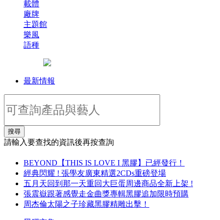
載體
廠牌
主題館
樂風
語種
最新情報
搜尋
請輸入要查找的資訊後再按查詢
BEYOND【THIS IS LOVE I 黑膠】已經發行！
經典閃耀 ! 張學友廣東精選2CDs重磅登場
五月天回到那一天重回大巨蛋周邊商品全新上架 !
張震嶽跟著感覺走金曲獎專輯黑膠追加限時預購
周杰倫太陽之子珍藏黑膠精雕出擊！