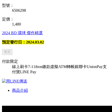
型號：
6506298
定價：
1,480
2024
BD
環球
傑作精選
預定發行日：2024.03.02
售完
付款限定
線上刷卡
7-11ibon繳款
虛擬ATM轉帳
銀聯卡UnionPay
支
付寶
LINE Pay
商品介紹