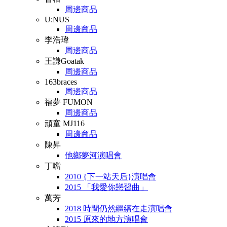
周邊商品
U:NUS
周邊商品
李浩瑋
周邊商品
王謙Goatak
周邊商品
163braces
周邊商品
福夢 FUMON
周邊商品
頑童 MJ116
周邊商品
陳昇
他鄉夢河演唱會
丁噹
2010 {下一站天后}演唱會
2015 「我愛你戀習曲」
萬芳
2018 時間仍然繼續在走演唱會
2015 原來的地方演唱會