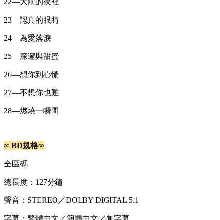
22—大雨的夜裡
23—認真的眼睛
24—為愛落淚
25—深邃與甜蜜
26—想你到心慌
27—不想你也難
28—燃燒一瞬間
∞ BD
規格
∞
全區碼
總長度：127分鐘
聲音：STEREO／DOLBY DIGITAL 5.1
字幕：繁體中文／簡體中文／無字幕