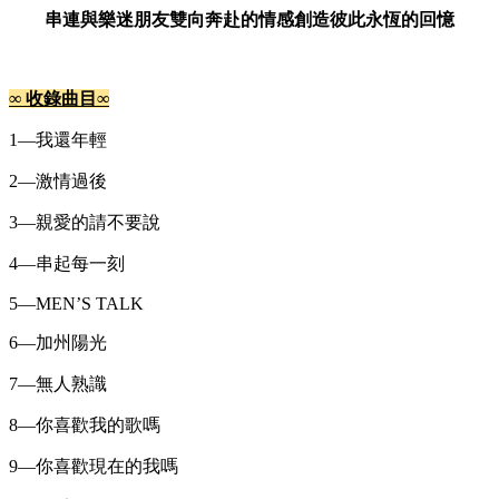
串連與樂迷朋友雙向奔赴的情感
創造彼此永恆的回憶
∞
收錄曲目
∞
1—我還年輕
2—激情過後
3—親愛的請不要說
4—串起每一刻
5—MEN’S TALK
6—加州陽光
7—無人熟識
8—你喜歡我的歌嗎
9—你喜歡現在的我嗎