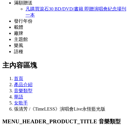
滿額贈送
凡購買滾石30 BD/DVD/書籍 即贈演唱會紀念場刊
一本
發行年份
載體
廠牌
主題館
樂風
語種
主內容區塊
首頁
產品介紹
音樂類型
華語
女歌手
張清芳 /《TimeLESS》演唱會Live永恆藍光版
MENU_HEADER_PRODUCT_TITLE
音樂類型