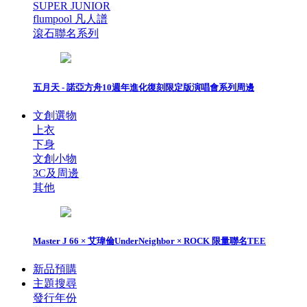
SUPER JUNIOR
flumpool 凡人譜
滾石聯名系列
五月天 - 諾亞方舟10週年進化復刻限定版演唱會系列周邊
文創選物
上衣
下身
文創小物
3C及周邊
其他
Master J 66 × 艾瑋倫UnderNeighbor × ROCK 限量聯名TEE
新品預購
主題搜尋
發行年份