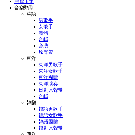
黑膠市集
音樂類型
華語
男歌手
女歌手
團體
合輯
套裝
原聲帶
東洋
東洋男歌手
東洋女歌手
東洋團體
東洋演奏
日劇原聲帶
合輯
韓樂
韓語男歌手
韓語女歌手
韓語團體
韓劇原聲帶
西洋