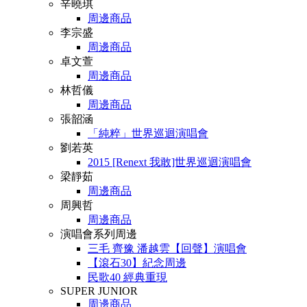
辛曉琪
周邊商品
李宗盛
周邊商品
卓文萱
周邊商品
林哲儀
周邊商品
張韶涵
「純粹」世界巡迴演唱會
劉若英
2015 [Renext 我敢]世界巡迴演唱會
梁靜茹
周邊商品
周興哲
周邊商品
演唱會系列周邊
三毛 齊豫 潘越雲【回聲】演唱會
【滾石30】紀念周邊
民歌40 經典重現
SUPER JUNIOR
周邊商品