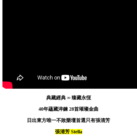
典藏經典
∞
臻藏永恆
40
年蘊藏淬鍊
28
首璀璨金曲
日出東方
唯一不敗
樂壇首選
只有張清芳
張清芳
Stella