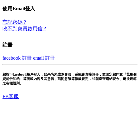
使用Email登入
忘記密碼 ?
收不到會員啟用信 ?
註冊
facebook 註冊
email 註冊
您按下facebook帳戶登入，如果尚未成為會員，系統會直接註冊，並認定您同意『蒐集個
資前告知函』等所載內容及其意義，茲同意該等條款規定，並願遵守網站現今、嗣後規範
之各種規則。
FB客服