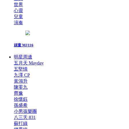
世界
心靈
兒童
演奏
頑童 MJ116
明星周邊
五月天 Mayday
五堅情
九澤 CP
黃鴻升
陳零九
齊豫
徐懷鈺
孫盛希
小男孩樂團
八三夭 831
蘇打綠