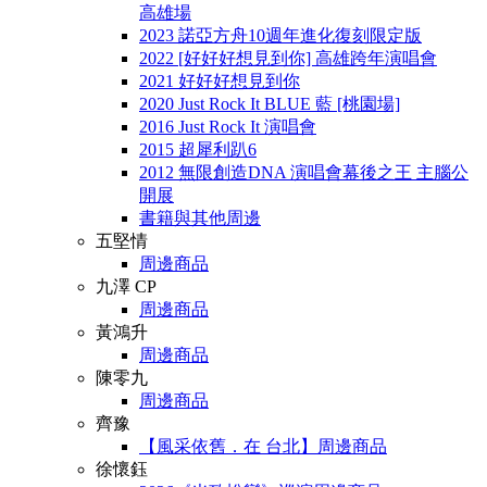
高雄場
2023 諾亞方舟10週年進化復刻限定版
2022 [好好好想見到你] 高雄跨年演唱會
2021 好好好想見到你
2020 Just Rock It BLUE 藍 [桃園場]
2016 Just Rock It 演唱會
2015 超犀利趴6
2012 無限創造DNA 演唱會幕後之王 主腦公
開展
書籍與其他周邊
五堅情
周邊商品
九澤 CP
周邊商品
黃鴻升
周邊商品
陳零九
周邊商品
齊豫
【風采依舊．在 台北】周邊商品
徐懷鈺