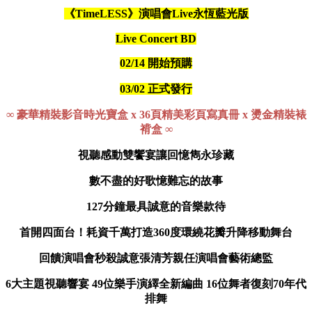
《
TimeLESS
》演唱會
Live
永恆藍光版
Live Concert BD
02/14
開始預購
03/02
正式發行
∞
豪華精裝影音時光寶盒
x 36
頁精美彩頁寫真冊
x
燙金精裝裱
褙盒
∞
視聽感動雙饗宴
讓回憶雋永珍藏
數不盡的好歌
憶難忘的故事
127
分鐘
最具誠意的音樂款待
首開四面台！耗資千萬打造
360
度環繞花瓣升降移動舞台
回饋演唱會秒殺誠意
張清芳親任演唱會藝術總監
6
大主題視聽響宴
49
位樂手演繹全新編曲
16
位舞者復刻
70
年代
排舞