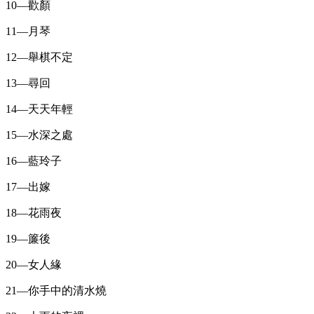
10—歡顏
11—月琴
12—舉棋不定
13—尋回
14—天天年輕
15—水深之處
16—藍玲子
17—出嫁
18—花雨夜
19—簾後
20—女人緣
21—你手中的清水燒