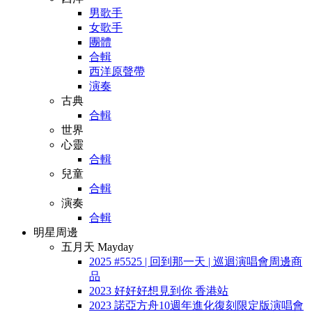
男歌手
女歌手
團體
合輯
西洋原聲帶
演奏
古典
合輯
世界
心靈
合輯
兒童
合輯
演奏
合輯
明星周邊
五月天 Mayday
2025 #5525 | 回到那一天 | 巡迴演唱會周邊商
品
2023 好好好想見到你 香港站
2023 諾亞方舟10週年進化復刻限定版演唱會