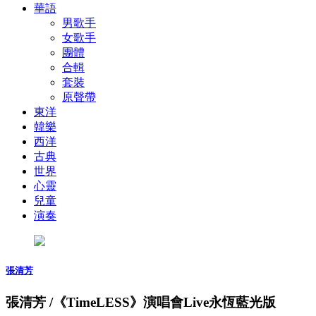
華語
男歌手
女歌手
團體
合輯
套裝
原聲帶
東洋
韓樂
西洋
古典
世界
心靈
兒童
演奏
張清芳
張清芳 /《TimeLESS》演唱會Live永恆藍光版