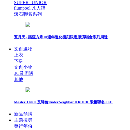
SUPER JUNIOR
flumpool 凡人譜
滾石聯名系列
五月天 - 諾亞方舟10週年進化復刻限定版演唱會系列周邊
文創選物
上衣
下身
文創小物
3C及周邊
其他
Master J 66 × 艾瑋倫UnderNeighbor × ROCK 限量聯名TEE
新品預購
主題搜尋
發行年份