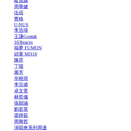
縱貫線
周華健
伍佰
曹格
U:NUS
李浩瑋
王謙Goatak
163braces
福夢 FUMON
頑童 MJ116
陳昇
丁噹
萬芳
辛曉琪
李宗盛
卓文萱
林哲儀
張韶涵
劉若英
梁靜茹
周興哲
演唱會系列周邊