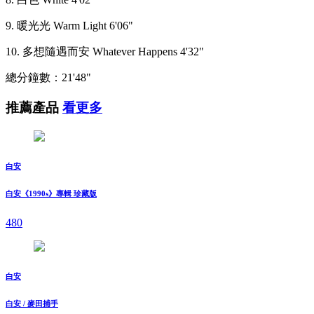
9. 暖光光 Warm Light 6'06"
10. 多想隨遇而安 Whatever Happens 4'32"
總分鐘數：21'48"
推薦產品
看更多
白安
白安《1990s》專輯 珍藏版
480
白安
白安 / 麥田捕手