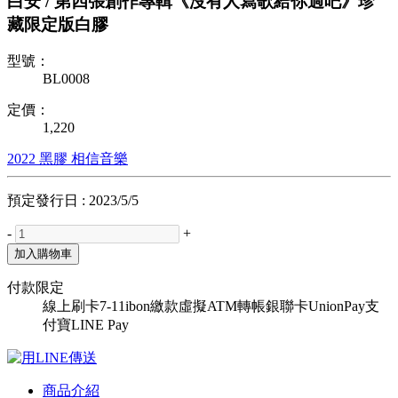
白安 / 第四張創作專輯《沒有人寫歌給你過吧》珍
藏限定版白膠
型號：
BL0008
定價：
1,220
2022
黑膠
相信音樂
預定發行日 : 2023/5/5
-
+
加入購物車
付款限定
線上刷卡
7-11ibon繳款
虛擬ATM轉帳
銀聯卡UnionPay
支
付寶
LINE Pay
商品介紹