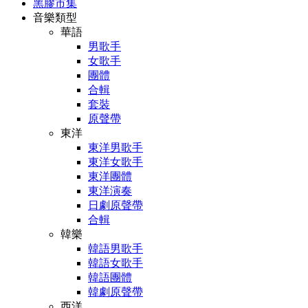
黑膠市集
音樂類型
華語
男歌手
女歌手
團體
合輯
套裝
原聲帶
東洋
東洋男歌手
東洋女歌手
東洋團體
東洋演奏
日劇原聲帶
合輯
韓樂
韓語男歌手
韓語女歌手
韓語團體
韓劇原聲帶
西洋