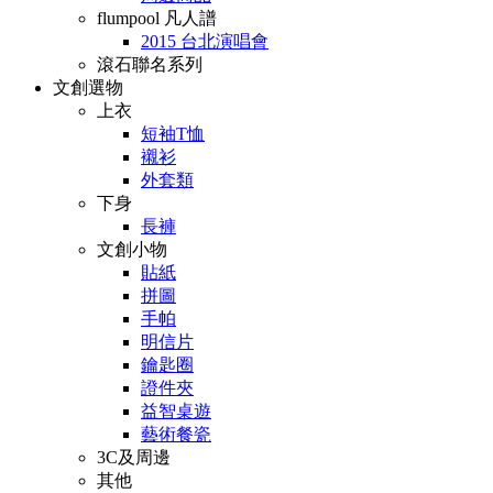
flumpool 凡人譜
2015 台北演唱會
滾石聯名系列
文創選物
上衣
短袖T恤
襯衫
外套類
下身
長褲
文創小物
貼紙
拼圖
手帕
明信片
鑰匙圈
證件夾
益智桌遊
藝術餐瓷
3C及周邊
其他