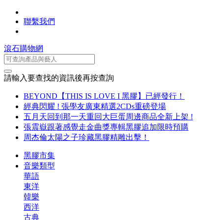
聯繫我們
滾石購物網
請輸入要查找的資訊後再按查詢
BEYOND【THIS IS LOVE I 黑膠】已經發行！
經典閃耀 ! 張學友廣東精選2CDs重磅登場
五月天回到那一天重回大巨蛋周邊商品全新上架 !
張震嶽跟著感覺走金曲獎專輯黑膠追加限時預購
周杰倫太陽之子珍藏黑膠精雕出擊！
黑膠市集
音樂類型
華語
東洋
韓樂
西洋
古典