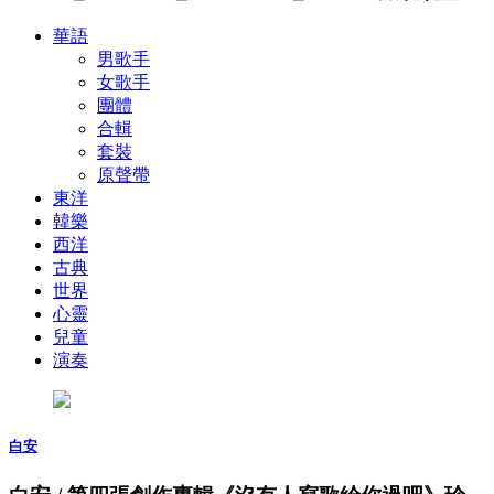
華語
男歌手
女歌手
團體
合輯
套裝
原聲帶
東洋
韓樂
西洋
古典
世界
心靈
兒童
演奏
白安