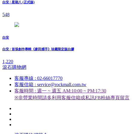
白安 / 星期八 (正式版)
548
白安
白安 / 首張創作專輯《麥田捕手》珍藏限定版白膠
1,220
滾石購物網
客服專線 : 02-66017770
客服信箱 : service@rockmall.com.tw
客服時間 : 週一 ~ 週五 AM:10:00 ~ PM:17:30
※非營業時間請多利用客服信箱或私訊FB粉絲專頁留言