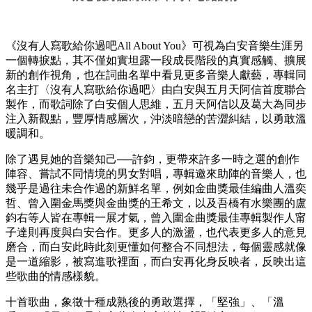
《沒有人寫歌給你過吧All About You》可視為白安音樂生涯另
一個轉捩點，其不僅如實坦露一段成長階段的真實感觸、擴展
新的創作視角，也在詞曲名單中看見更多音樂人獻藝，專輯同
名主打〈沒有人寫歌給你過吧〉由白安與五月天阿信首度聯合
製作，而歌詞除了白安個人思維，五月天阿信以及葛大為同步
注入新觀點，豐厚情感層次，沖淡暗戀的苦澀糾結，以勇敢溫
暖調和。
除了遇見她的音樂知己──許鈞，更帶來許多一時之選的創作
陣容、嘗試不同情境的男女對唱，專輯邀來助陣的音樂人，也
幾乎是過往未合作過的新鮮名單，例如金曲獎最佳編曲人溫奕
哲、曾入圍金馬獎與金曲獎的王希文，以及吾橋有水樂團的盧
鈞右等人皆在專輯一展才氣，曾入圍金曲獎最佳專輯製作人甯
子達則再度與白安合作。更多人的激盪，也代表更多人的意見
磨合，而白安此時此刻更懂如何整合不同想法，每個靈感就像
是一道縮影，被寫進歌裡面，而白安再化身反映者，反映出這
些歌曲的情感樣貌。
十首歌曲，象徵十種成熟後的勇敢選擇，「堅強」、「溫