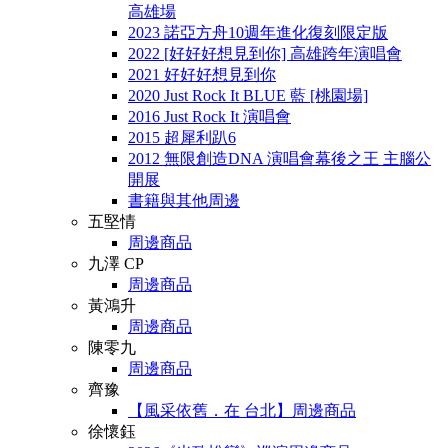
高雄場
2023 諾亞方舟10週年進化復刻限定版
2022 [好好好想見到你] 高雄跨年演唱會
2021 好好好想見到你
2020 Just Rock It BLUE 藍 [桃園場]
2016 Just Rock It 演唱會
2015 超犀利趴6
2012 無限創造DNA 演唱會幕後之王 主腦公
開展
書籍與其他周邊
五堅情
周邊商品
九澤 CP
周邊商品
黃鴻升
周邊商品
陳零九
周邊商品
齊豫
【風采依舊．在 台北】周邊商品
徐懷鈺