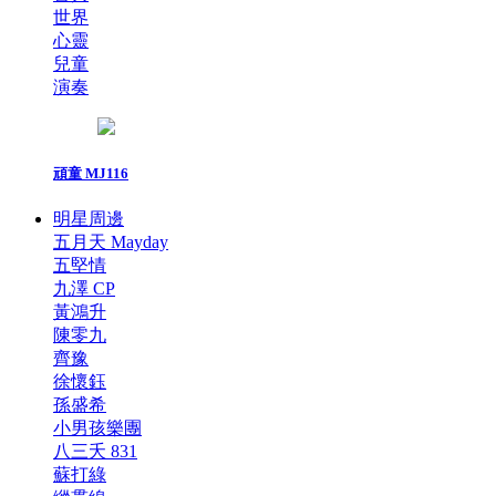
世界
心靈
兒童
演奏
頑童 MJ116
明星周邊
五月天 Mayday
五堅情
九澤 CP
黃鴻升
陳零九
齊豫
徐懷鈺
孫盛希
小男孩樂團
八三夭 831
蘇打綠