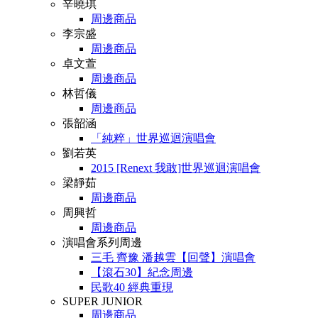
辛曉琪
周邊商品
李宗盛
周邊商品
卓文萱
周邊商品
林哲儀
周邊商品
張韶涵
「純粹」世界巡迴演唱會
劉若英
2015 [Renext 我敢]世界巡迴演唱會
梁靜茹
周邊商品
周興哲
周邊商品
演唱會系列周邊
三毛 齊豫 潘越雲【回聲】演唱會
【滾石30】紀念周邊
民歌40 經典重現
SUPER JUNIOR
周邊商品