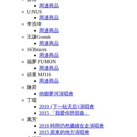
周邊商品
U:NUS
周邊商品
李浩瑋
周邊商品
王謙Goatak
周邊商品
163braces
周邊商品
福夢 FUMON
周邊商品
頑童 MJ116
周邊商品
陳昇
他鄉夢河演唱會
丁噹
2010 {下一站天后}演唱會
2015 「我愛你戀習曲」
萬芳
2018 時間仍然繼續在走演唱會
2015 原來的地方演唱會