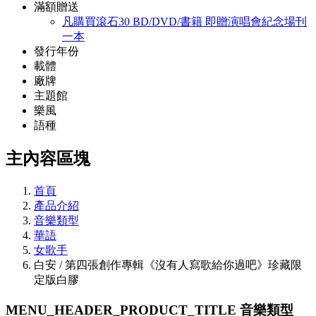
滿額贈送
凡購買滾石30 BD/DVD/書籍 即贈演唱會紀念場刊
一本
發行年份
載體
廠牌
主題館
樂風
語種
主內容區塊
首頁
產品介紹
音樂類型
華語
女歌手
白安 / 第四張創作專輯《沒有人寫歌給你過吧》珍藏限
定版白膠
MENU_HEADER_PRODUCT_TITLE
音樂類型