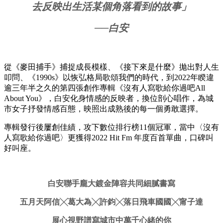
去反映出生活某個角落看到的故事」
──白安
從《麥田捕手》捕捉成長模樣、《接下來是什麼》拋出對人生
叩問、《1990s》以恢弘格局歌頌我們的時代，到2022年睽違
逾三年半之久的第四張創作專輯《沒有人寫歌給你過吧All
About You》，白安化身情感的反映者，換位剖心唱作，為城
市女子抒發情感百態，映照出成熟後的每一個勇敢選擇。
專輯發行後屢創佳績，攻下數位排行榜11個冠軍，當中〈沒有
人寫歌給你過吧〉更獲得2022 Hit Fm 年度百首單曲，口碑叫
好叫座。
白安聯手龐大鍍金陣容共同細膩書寫
五月天阿信╳葛大為╳許鈞╳落日飛車國國╳甯子達
展心視野
譜寫城市中萬千心緒的你