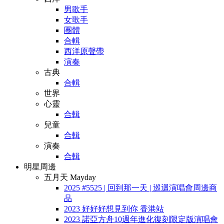
男歌手
女歌手
團體
合輯
西洋原聲帶
演奏
古典
合輯
世界
心靈
合輯
兒童
合輯
演奏
合輯
明星周邊
五月天 Mayday
2025 #5525 | 回到那一天 | 巡迴演唱會周邊商
品
2023 好好好想見到你 香港站
2023 諾亞方舟10週年進化復刻限定版演唱會