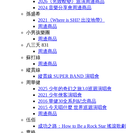
2026《光致蛻變》巡演周邊商品
2024 音樂分享會周邊商品
孫盛希
2021《Where is SHI? 出沒地帶》
周邊商品
小男孩樂團
周邊商品
八三夭 831
周邊商品
蘇打綠
周邊商品
縱貫線
縱貫線 SUPER BAND 演唱會
周華健
2025 少年的奇幻之旅3.0巡迴演唱會
2021 少年俠客演唱會
2016 華健30全系列紀念商品
2015 今天唱什麼 世界巡迴演唱會
周邊商品
伍佰
成功之路：How to Be a Rock Star 搖滾歌劇
曹格