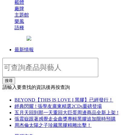
載體
廠牌
主題館
樂風
語種
最新情報
搜尋
請輸入要查找的資訊後再按查詢
BEYOND【THIS IS LOVE I 黑膠】已經發行！
經典閃耀 ! 張學友廣東精選2CDs重磅登場
五月天回到那一天重回大巨蛋周邊商品全新上架 !
張震嶽跟著感覺走金曲獎專輯黑膠追加限時預購
周杰倫太陽之子珍藏黑膠精雕出擊！