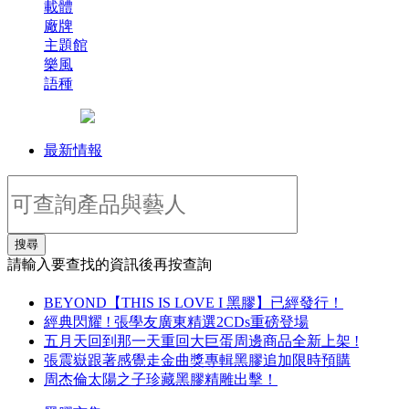
載體
廠牌
主題館
樂風
語種
最新情報
搜尋
請輸入要查找的資訊後再按查詢
BEYOND【THIS IS LOVE I 黑膠】已經發行！
經典閃耀 ! 張學友廣東精選2CDs重磅登場
五月天回到那一天重回大巨蛋周邊商品全新上架 !
張震嶽跟著感覺走金曲獎專輯黑膠追加限時預購
周杰倫太陽之子珍藏黑膠精雕出擊！