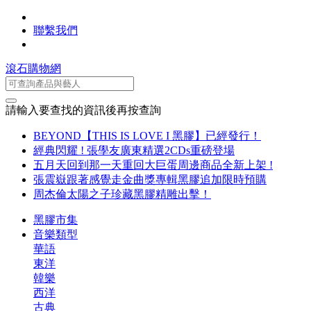
聯繫我們
滾石購物網
請輸入要查找的資訊後再按查詢
BEYOND【THIS IS LOVE I 黑膠】已經發行！
經典閃耀 ! 張學友廣東精選2CDs重磅登場
五月天回到那一天重回大巨蛋周邊商品全新上架 !
張震嶽跟著感覺走金曲獎專輯黑膠追加限時預購
周杰倫太陽之子珍藏黑膠精雕出擊！
黑膠市集
音樂類型
華語
東洋
韓樂
西洋
古典