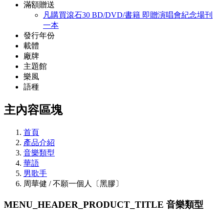
滿額贈送
凡購買滾石30 BD/DVD/書籍 即贈演唱會紀念場刊
一本
發行年份
載體
廠牌
主題館
樂風
語種
主內容區塊
首頁
產品介紹
音樂類型
華語
男歌手
周華健 / 不願一個人〔黑膠〕
MENU_HEADER_PRODUCT_TITLE
音樂類型