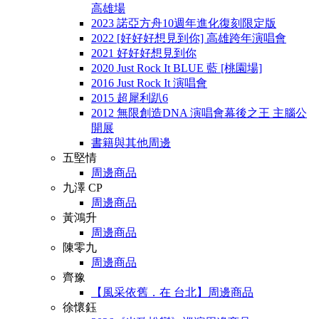
高雄場
2023 諾亞方舟10週年進化復刻限定版
2022 [好好好想見到你] 高雄跨年演唱會
2021 好好好想見到你
2020 Just Rock It BLUE 藍 [桃園場]
2016 Just Rock It 演唱會
2015 超犀利趴6
2012 無限創造DNA 演唱會幕後之王 主腦公
開展
書籍與其他周邊
五堅情
周邊商品
九澤 CP
周邊商品
黃鴻升
周邊商品
陳零九
周邊商品
齊豫
【風采依舊．在 台北】周邊商品
徐懷鈺