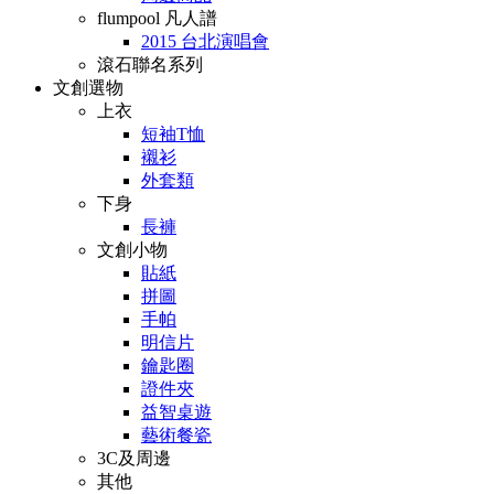
flumpool 凡人譜
2015 台北演唱會
滾石聯名系列
文創選物
上衣
短袖T恤
襯衫
外套類
下身
長褲
文創小物
貼紙
拼圖
手帕
明信片
鑰匙圈
證件夾
益智桌遊
藝術餐瓷
3C及周邊
其他