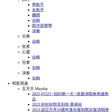
男歌手
女歌手
團體
合輯
西洋原聲帶
演奏
古典
合輯
世界
心靈
合輯
兒童
合輯
演奏
合輯
明星周邊
五月天 Mayday
2025 #5525 | 回到那一天 | 巡迴演唱會周邊商
品
2023 好好好想見到你 香港站
2023 諾亞方舟10週年進化復刻限定版演唱會