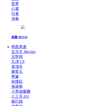
世界
心靈
兒童
演奏
頑童 MJ116
明星周邊
五月天 Mayday
五堅情
九澤 CP
黃鴻升
陳零九
齊豫
徐懷鈺
孫盛希
小男孩樂團
八三夭 831
蘇打綠