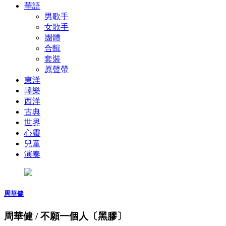
華語
男歌手
女歌手
團體
合輯
套裝
原聲帶
東洋
韓樂
西洋
古典
世界
心靈
兒童
演奏
周華健
周華健 / 不願一個人〔黑膠〕