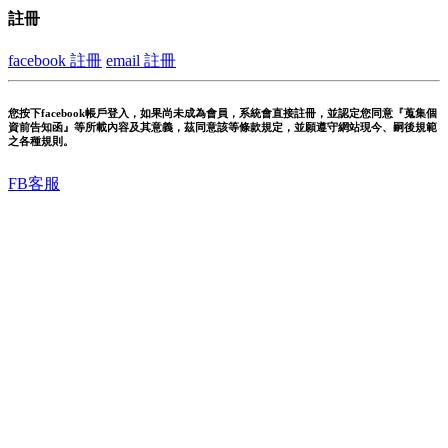
註冊
facebook 註冊
email 註冊
您按下facebook帳戶登入，如果尚未成為會員，系統會直接註冊，並認定您同意『蒐集個
資前告知函』等所載內容及其意義，茲同意該等條款規定，並願遵守網站現今、嗣後規範
之各種規則。
FB客服