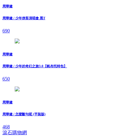
周華健
周華健 / 少年俠客演唱會 黑T
690
周華健
周華健 / 少年的奇幻之旅3.0【帆布托特包】
650
周華健
周華健 / 怎麼斷句呢 (平裝版)
468
滾石購物網