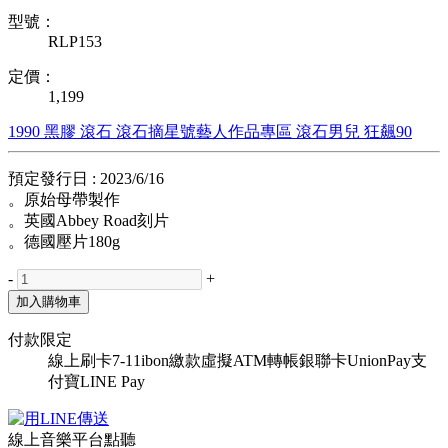
型號：
RLP153
定價：
1,199
1990
黑膠
滾石
滾石摘星號藝人作品專區
滾石男兒
狂飆90
預定發行日 : 2023/6/16
。原始母帶製作
。英國Abbey Road刻片
。德國壓片180g
-
+
加入購物車
付款限定
線上刷卡
7-11ibon繳款
虛擬ATM轉帳
銀聯卡UnionPay
支
付寶
LINE Pay
線上音樂平台點聽