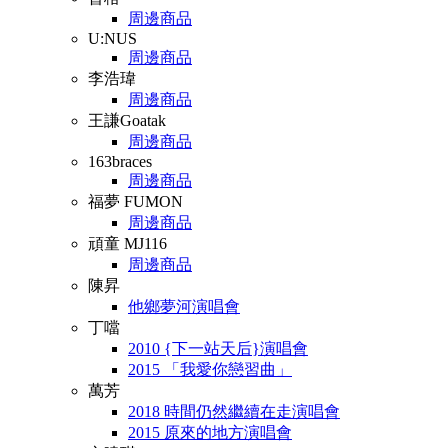
周邊商品
U:NUS
周邊商品
李浩瑋
周邊商品
王謙Goatak
周邊商品
163braces
周邊商品
福夢 FUMON
周邊商品
頑童 MJ116
周邊商品
陳昇
他鄉夢河演唱會
丁噹
2010 {下一站天后}演唱會
2015 「我愛你戀習曲」
萬芳
2018 時間仍然繼續在走演唱會
2015 原來的地方演唱會