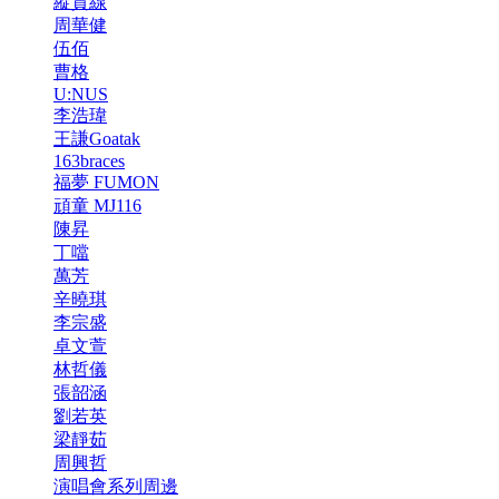
縱貫線
周華健
伍佰
曹格
U:NUS
李浩瑋
王謙Goatak
163braces
福夢 FUMON
頑童 MJ116
陳昇
丁噹
萬芳
辛曉琪
李宗盛
卓文萱
林哲儀
張韶涵
劉若英
梁靜茹
周興哲
演唱會系列周邊