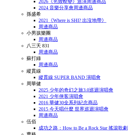
2026《光致蛻變》巡演周邊商品
2024 音樂分享會周邊商品
孫盛希
2021《Where is SHI? 出沒地帶》
周邊商品
小男孩樂團
周邊商品
八三夭 831
周邊商品
蘇打綠
周邊商品
縱貫線
縱貫線 SUPER BAND 演唱會
周華健
2025 少年的奇幻之旅3.0巡迴演唱會
2021 少年俠客演唱會
2016 華健30全系列紀念商品
2015 今天唱什麼 世界巡迴演唱會
周邊商品
伍佰
成功之路：How to Be a Rock Star 搖滾歌劇
曹格