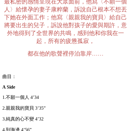
最私密的感情呈現在大眾面前，他寫〈不願一個
人〉給懷孕的妻子康粹蘭，訴說自己根本不想丟
下她在外面工作；他寫〈親親我的寶貝〉給自己
將要出生的兒子，訴說他對孩子的愛與期許，意
外地得到了全世界的共鳴，感到他和你我在一
起，所有的疲憊孤寂，
都在他的歌聲裡停泊靠岸……
曲目：
A Side
1.不願一個人 4’34
2.親親我的寶貝 3’35”
3.純真的心不變 4’32
4.到海邊 4’56”