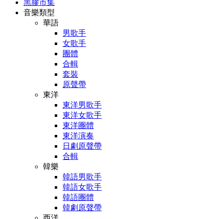
黑膠市集
音樂類型
華語
男歌手
女歌手
團體
合輯
套裝
原聲帶
東洋
東洋男歌手
東洋女歌手
東洋團體
東洋演奏
日劇原聲帶
合輯
韓樂
韓語男歌手
韓語女歌手
韓語團體
韓劇原聲帶
西洋