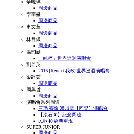
辛曉琪
周邊商品
李宗盛
周邊商品
卓文萱
周邊商品
林哲儀
周邊商品
張韶涵
「純粹」世界巡迴演唱會
劉若英
2015 [Renext 我敢]世界巡迴演唱會
梁靜茹
周邊商品
周興哲
周邊商品
演唱會系列周邊
三毛 齊豫 潘越雲【回聲】演唱會
【滾石30】紀念周邊
民歌40 經典重現
SUPER JUNIOR
周邊商品