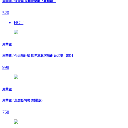
周華健 / 張大春 原創音樂劇『賽貂蟬』
520
HOT
周華健
周華健 / 今天唱什麼 世界巡迴演唱會 台北場 【BD】
998
周華健
周華健 / 怎麼斷句呢 (精裝版)
758