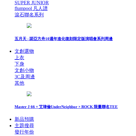
SUPER JUNIOR
flumpool 凡人譜
滾石聯名系列
五月天 - 諾亞方舟10週年進化復刻限定版演唱會系列周邊
文創選物
上衣
下身
文創小物
3C及周邊
其他
Master J 66 × 艾瑋倫UnderNeighbor × ROCK 限量聯名TEE
新品預購
主題搜尋
發行年份