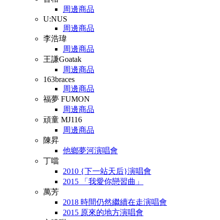
周邊商品
U:NUS
周邊商品
李浩瑋
周邊商品
王謙Goatak
周邊商品
163braces
周邊商品
福夢 FUMON
周邊商品
頑童 MJ116
周邊商品
陳昇
他鄉夢河演唱會
丁噹
2010 {下一站天后}演唱會
2015 「我愛你戀習曲」
萬芳
2018 時間仍然繼續在走演唱會
2015 原來的地方演唱會