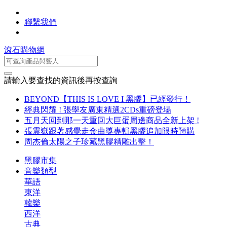
聯繫我們
滾石購物網
請輸入要查找的資訊後再按查詢
BEYOND【THIS IS LOVE I 黑膠】已經發行！
經典閃耀 ! 張學友廣東精選2CDs重磅登場
五月天回到那一天重回大巨蛋周邊商品全新上架 !
張震嶽跟著感覺走金曲獎專輯黑膠追加限時預購
周杰倫太陽之子珍藏黑膠精雕出擊！
黑膠市集
音樂類型
華語
東洋
韓樂
西洋
古典