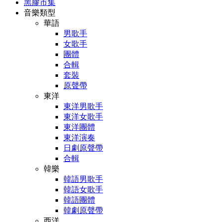
黑膠市集
音樂類型
華語
男歌手
女歌手
團體
合輯
套裝
原聲帶
東洋
東洋男歌手
東洋女歌手
東洋團體
東洋演奏
日劇原聲帶
合輯
韓樂
韓語男歌手
韓語女歌手
韓語團體
韓劇原聲帶
西洋