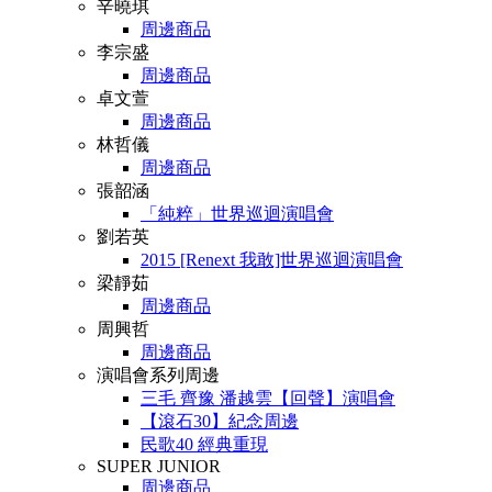
辛曉琪
周邊商品
李宗盛
周邊商品
卓文萱
周邊商品
林哲儀
周邊商品
張韶涵
「純粹」世界巡迴演唱會
劉若英
2015 [Renext 我敢]世界巡迴演唱會
梁靜茹
周邊商品
周興哲
周邊商品
演唱會系列周邊
三毛 齊豫 潘越雲【回聲】演唱會
【滾石30】紀念周邊
民歌40 經典重現
SUPER JUNIOR
周邊商品