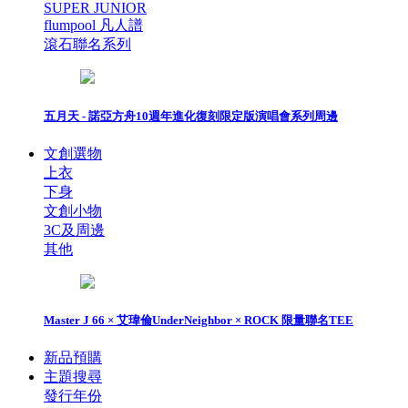
SUPER JUNIOR
flumpool 凡人譜
滾石聯名系列
五月天 - 諾亞方舟10週年進化復刻限定版演唱會系列周邊
文創選物
上衣
下身
文創小物
3C及周邊
其他
Master J 66 × 艾瑋倫UnderNeighbor × ROCK 限量聯名TEE
新品預購
主題搜尋
發行年份