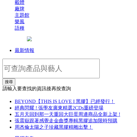
載體
廠牌
主題館
樂風
語種
最新情報
搜尋
請輸入要查找的資訊後再按查詢
BEYOND【THIS IS LOVE I 黑膠】已經發行！
經典閃耀 ! 張學友廣東精選2CDs重磅登場
五月天回到那一天重回大巨蛋周邊商品全新上架 !
張震嶽跟著感覺走金曲獎專輯黑膠追加限時預購
周杰倫太陽之子珍藏黑膠精雕出擊！