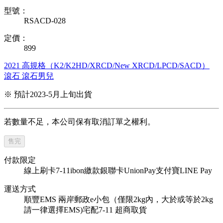
型號：
RSACD-028
定價：
899
2021
高規格（K2/K2HD/XRCD/New XRCD/LPCD/SACD）
滾石
滾石男兒
※ 預計2023-5月上旬出貨
若數量不足，本公司保有取消訂單之權利。
售完
付款限定
線上刷卡
7-11ibon繳款
銀聯卡UnionPay
支付寶
LINE Pay
運送方式
順豐
EMS
兩岸郵政e小包（僅限2kg內，大於或等於2kg
請一律選擇EMS)
宅配
7-11 超商取貨