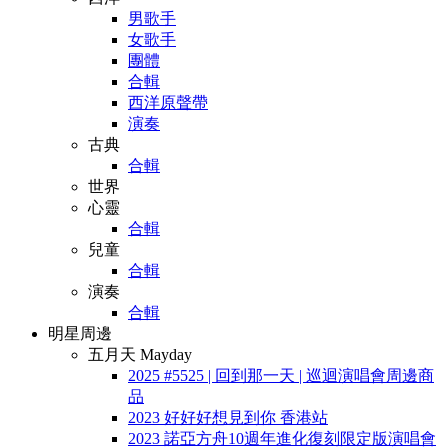
男歌手
女歌手
團體
合輯
西洋原聲帶
演奏
古典
合輯
世界
心靈
合輯
兒童
合輯
演奏
合輯
明星周邊
五月天 Mayday
2025 #5525 | 回到那一天 | 巡迴演唱會周邊商
品
2023 好好好想見到你 香港站
2023 諾亞方舟10週年進化復刻限定版演唱會