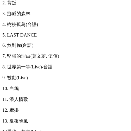
2. 背叛
3. 挪威的森林
4. 樹枝孤鳥(台語)
5. LAST DANCE
6. 煞到你(台語)
7. 堅強的理由(莫文蔚, 伍佰)
8. 世界第一等(Live)-台語
9. 被動(Live)
10. 白鴿
11. 浪人情歌
12. 牽掛
13. 夏夜晚風