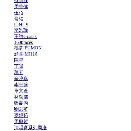
縱貫線
周華健
伍佰
曹格
U:NUS
李浩瑋
王謙Goatak
163braces
福夢 FUMON
頑童 MJ116
陳昇
丁噹
萬芳
辛曉琪
李宗盛
卓文萱
林哲儀
張韶涵
劉若英
梁靜茹
周興哲
演唱會系列周邊