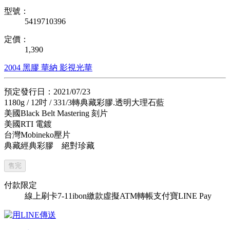
型號：
5419710396
定價：
1,390
2004
黑膠
華納
影視光華
預定發行日：2021/07/23
1180g / 12吋 / 331/3轉典藏彩膠.透明大理石藍
美國Black Belt Mastering 刻片
美國RTI 電鍍
台灣Mobineko壓片
典藏經典彩膠 絕對珍藏
售完
付款限定
線上刷卡
7-11ibon繳款
虛擬ATM轉帳
支付寶
LINE Pay