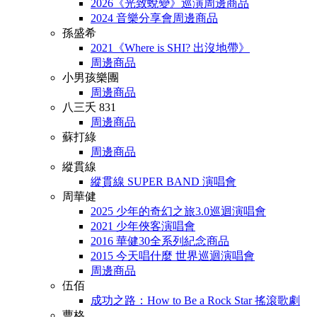
2026《光致蛻變》巡演周邊商品
2024 音樂分享會周邊商品
孫盛希
2021《Where is SHI? 出沒地帶》
周邊商品
小男孩樂團
周邊商品
八三夭 831
周邊商品
蘇打綠
周邊商品
縱貫線
縱貫線 SUPER BAND 演唱會
周華健
2025 少年的奇幻之旅3.0巡迴演唱會
2021 少年俠客演唱會
2016 華健30全系列紀念商品
2015 今天唱什麼 世界巡迴演唱會
周邊商品
伍佰
成功之路：How to Be a Rock Star 搖滾歌劇
曹格