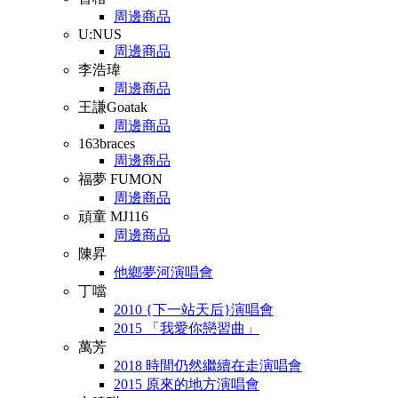
周邊商品
U:NUS
周邊商品
李浩瑋
周邊商品
王謙Goatak
周邊商品
163braces
周邊商品
福夢 FUMON
周邊商品
頑童 MJ116
周邊商品
陳昇
他鄉夢河演唱會
丁噹
2010 {下一站天后}演唱會
2015 「我愛你戀習曲」
萬芳
2018 時間仍然繼續在走演唱會
2015 原來的地方演唱會