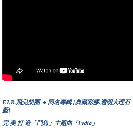
F.I.R.飛兒樂團 ● 同名專輯 [
典藏彩膠.
透明大理石
藍
]
完 美 打 造「鬥魚」主題曲「Lydia」