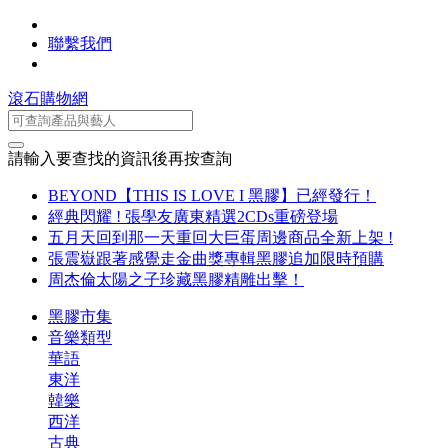
聯繫我們
滾石購物網
請輸入要查找的資訊後再按查詢
BEYOND【THIS IS LOVE I 黑膠】已經發行！
經典閃耀 ! 張學友廣東精選2CDs重磅登場
五月天回到那一天重回大巨蛋周邊商品全新上架 !
張震嶽跟著感覺走金曲獎專輯黑膠追加限時預購
周杰倫太陽之子珍藏黑膠精雕出擊！
黑膠市集
音樂類型
華語
東洋
韓樂
西洋
古典