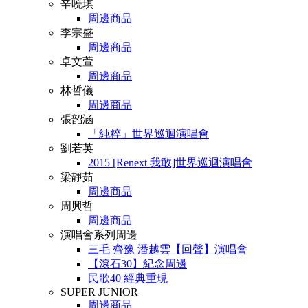
辛曉琪
周邊商品
李宗盛
周邊商品
卓文萱
周邊商品
林哲儀
周邊商品
張韶涵
「純粹」世界巡迴演唱會
劉若英
2015 [Renext 我敢]世界巡迴演唱會
梁靜茹
周邊商品
周興哲
周邊商品
演唱會系列周邊
三毛 齊豫 潘越雲【回聲】演唱會
【滾石30】紀念周邊
民歌40 經典重現
SUPER JUNIOR
周邊商品