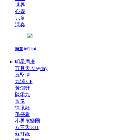
世界
心靈
兒童
演奏
頑童 MJ116
明星周邊
五月天 Mayday
五堅情
九澤 CP
黃鴻升
陳零九
齊豫
徐懷鈺
孫盛希
小男孩樂團
八三夭 831
蘇打綠