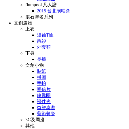
flumpool 凡人譜
2015 台北演唱會
滾石聯名系列
文創選物
上衣
短袖T恤
襯衫
外套類
下身
長褲
文創小物
貼紙
拼圖
手帕
明信片
鑰匙圈
證件夾
益智桌遊
藝術餐瓷
3C及周邊
其他