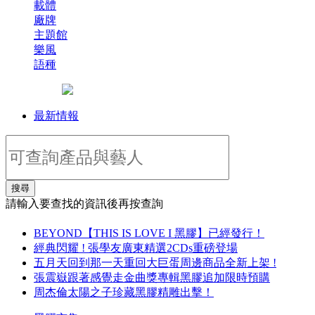
載體
廠牌
主題館
樂風
語種
最新情報
搜尋
請輸入要查找的資訊後再按查詢
BEYOND【THIS IS LOVE I 黑膠】已經發行！
經典閃耀 ! 張學友廣東精選2CDs重磅登場
五月天回到那一天重回大巨蛋周邊商品全新上架 !
張震嶽跟著感覺走金曲獎專輯黑膠追加限時預購
周杰倫太陽之子珍藏黑膠精雕出擊！