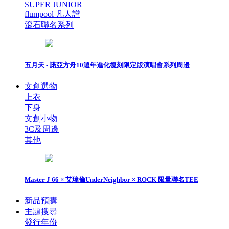
SUPER JUNIOR
flumpool 凡人譜
滾石聯名系列
五月天 - 諾亞方舟10週年進化復刻限定版演唱會系列周邊
文創選物
上衣
下身
文創小物
3C及周邊
其他
Master J 66 × 艾瑋倫UnderNeighbor × ROCK 限量聯名TEE
新品預購
主題搜尋
發行年份