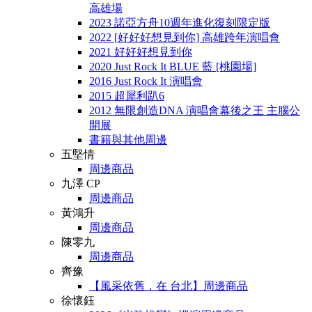
高雄場
2023 諾亞方舟10週年進化復刻限定版
2022 [好好好想見到你] 高雄跨年演唱會
2021 好好好想見到你
2020 Just Rock It BLUE 藍 [桃園場]
2016 Just Rock It 演唱會
2015 超犀利趴6
2012 無限創造DNA 演唱會幕後之王 主腦公
開展
書籍與其他周邊
五堅情
周邊商品
九澤 CP
周邊商品
黃鴻升
周邊商品
陳零九
周邊商品
齊豫
【風采依舊．在 台北】周邊商品
徐懷鈺