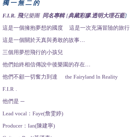
獨 一 無 二 的
F.I.R.
飛
兒樂團
同名專輯
[
典藏彩膠.
透明大理石藍
]
這是一個擁抱夢想的國度 這是一次充滿冒險的旅行
這是一個關於天真與勇敢的故事…
三個用夢想飛行的小孩兒
他們始終相信傳說中後樂園的存在…
他們不顧一切奮力到達 the Fairyland ln Reality
F.I.R﹒
他們是 ─
Lead vocal：Faye(詹雯婷)
Producer：Ian(陳建寧)