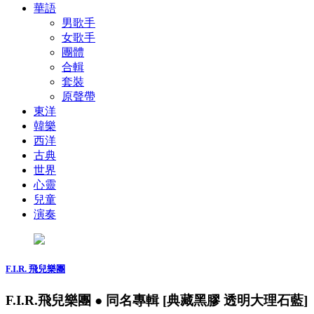
華語
男歌手
女歌手
團體
合輯
套裝
原聲帶
東洋
韓樂
西洋
古典
世界
心靈
兒童
演奏
F.I.R. 飛兒樂團
F.I.R.飛兒樂團 ● 同名專輯 [典藏黑膠 透明大理石藍]