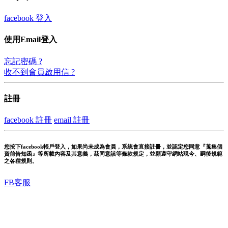
facebook 登入
使用Email登入
忘記密碼 ?
收不到會員啟用信 ?
註冊
facebook 註冊
email 註冊
您按下facebook帳戶登入，如果尚未成為會員，系統會直接註冊，並認定您同意『蒐集個
資前告知函』等所載內容及其意義，茲同意該等條款規定，並願遵守網站現今、嗣後規範
之各種規則。
FB客服