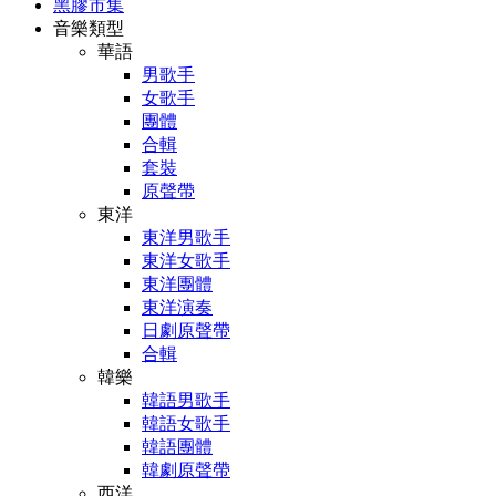
黑膠市集
音樂類型
華語
男歌手
女歌手
團體
合輯
套裝
原聲帶
東洋
東洋男歌手
東洋女歌手
東洋團體
東洋演奏
日劇原聲帶
合輯
韓樂
韓語男歌手
韓語女歌手
韓語團體
韓劇原聲帶
西洋