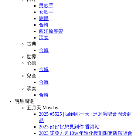
男歌手
女歌手
團體
合輯
西洋原聲帶
演奏
古典
合輯
世界
心靈
合輯
兒童
合輯
演奏
合輯
明星周邊
五月天 Mayday
2025 #5525 | 回到那一天 | 巡迴演唱會周邊商
品
2023 好好好想見到你 香港站
2023 諾亞方舟10週年進化復刻限定版演唱會