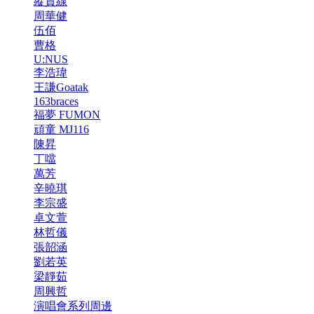
縱貫線
周華健
伍佰
曹格
U:NUS
李浩瑋
王謙Goatak
163braces
福夢 FUMON
頑童 MJ116
陳昇
丁噹
萬芳
辛曉琪
李宗盛
卓文萱
林哲儀
張韶涵
劉若英
梁靜茹
周興哲
演唱會系列周邊