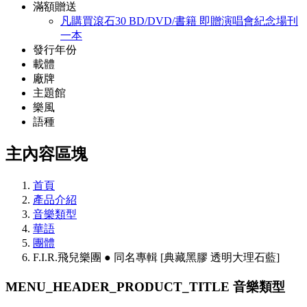
滿額贈送
凡購買滾石30 BD/DVD/書籍 即贈演唱會紀念場刊
一本
發行年份
載體
廠牌
主題館
樂風
語種
主內容區塊
首頁
產品介紹
音樂類型
華語
團體
F.I.R.飛兒樂團 ● 同名專輯 [典藏黑膠 透明大理石藍]
MENU_HEADER_PRODUCT_TITLE
音樂類型