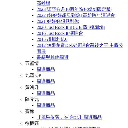
高雄場
2023 諾亞方舟10週年進化復刻限定版
2022 [好好好想見到你] 高雄跨年演唱會
2021 好好好想見到你
2020 Just Rock It BLUE 藍 [桃園場]
2016 Just Rock It 演唱會
2015 超犀利趴6
2012 無限創造DNA 演唱會幕後之王 主腦公
開展
書籍與其他周邊
五堅情
周邊商品
九澤 CP
周邊商品
黃鴻升
周邊商品
陳零九
周邊商品
齊豫
【風采依舊．在 台北】周邊商品
徐懷鈺