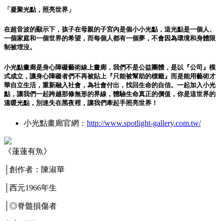
「凝聚光點，照亮世界」
在超音波的顯示下，孩子在母親的子宮內是個小小光點，這光點是一個人、
一個家庭和一個世界的希望，而每個人都有一個夢，不會因為環境和身體限
制被埋沒。
小光點畫廊是身心障礙藝術線上畫廊，我們不是公益團體，是以『公司』模
式成立，讓身心障礙者們不再被貼上『只能被幫助的標籤』而是能用藝術才
華自立生活，重新融入社會，為社會付出，找回生命的自信。一起加入小光
點，讓我們一起跨越那條無形的界線，體驗生命真正的價值，你是這世界的
溫暖光點，別迷失在黑夜裡，讓我們牽起手照亮世界！
小光點畫廊官網：
http://www.spotlight-gallery.com.tw/
《蓮蓮有魚》
│創作者：陳淑華
│西元1966年生
│◎脊髓損傷者