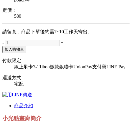
定價：
580
請留意，商品下單後約需7~10工作天寄出。
-
+
加入購物車
付款限定
線上刷卡
7-11ibon繳款
銀聯卡UnionPay
支付寶
LINE Pay
運送方式
宅配
商品介紹
小光點畫廊簡介