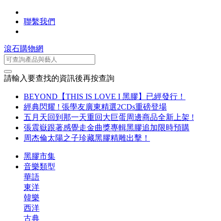
聯繫我們
滾石購物網
請輸入要查找的資訊後再按查詢
BEYOND【THIS IS LOVE I 黑膠】已經發行！
經典閃耀 ! 張學友廣東精選2CDs重磅登場
五月天回到那一天重回大巨蛋周邊商品全新上架 !
張震嶽跟著感覺走金曲獎專輯黑膠追加限時預購
周杰倫太陽之子珍藏黑膠精雕出擊！
黑膠市集
音樂類型
華語
東洋
韓樂
西洋
古典