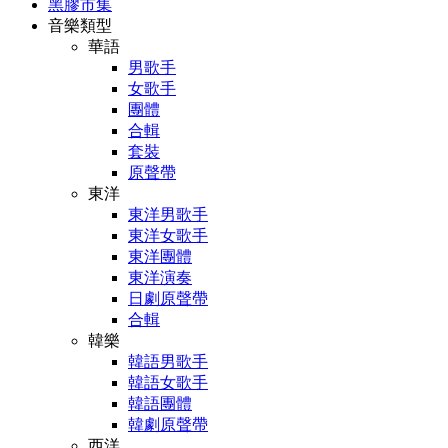
黑膠市集
音樂類型
華語
男歌手
女歌手
團體
合輯
套裝
原聲帶
東洋
東洋男歌手
東洋女歌手
東洋團體
東洋演奏
日劇原聲帶
合輯
韓樂
韓語男歌手
韓語女歌手
韓語團體
韓劇原聲帶
西洋