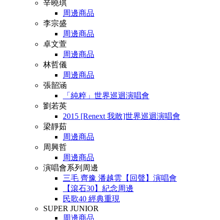
辛曉琪
周邊商品
李宗盛
周邊商品
卓文萱
周邊商品
林哲儀
周邊商品
張韶涵
「純粹」世界巡迴演唱會
劉若英
2015 [Renext 我敢]世界巡迴演唱會
梁靜茹
周邊商品
周興哲
周邊商品
演唱會系列周邊
三毛 齊豫 潘越雲【回聲】演唱會
【滾石30】紀念周邊
民歌40 經典重現
SUPER JUNIOR
周邊商品