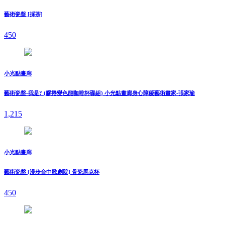
藝術瓷盤 [採茶]
450
小光點畫廊
藝術瓷盤-我是? (膠捲變色龍咖啡杯碟組) 小光點畫廊身心障礙藝術畫家-張家瑜
1,215
小光點畫廊
藝術瓷盤 [漫步台中歌劇院] 骨瓷馬克杯
450