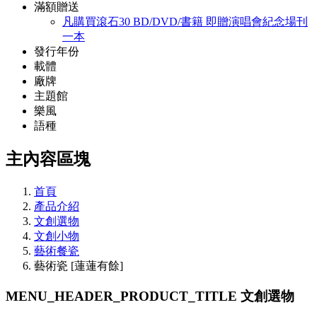
滿額贈送
凡購買滾石30 BD/DVD/書籍 即贈演唱會紀念場刊
一本
發行年份
載體
廠牌
主題館
樂風
語種
主內容區塊
首頁
產品介紹
文創選物
文創小物
藝術餐瓷
藝術瓷 [蓮蓮有餘]
MENU_HEADER_PRODUCT_TITLE
文創選物