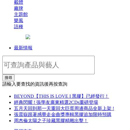
載體
廠牌
主題館
樂風
語種
最新情報
搜尋
請輸入要查找的資訊後再按查詢
BEYOND【THIS IS LOVE I 黑膠】已經發行！
經典閃耀 ! 張學友廣東精選2CDs重磅登場
五月天回到那一天重回大巨蛋周邊商品全新上架 !
張震嶽跟著感覺走金曲獎專輯黑膠追加限時預購
周杰倫太陽之子珍藏黑膠精雕出擊！