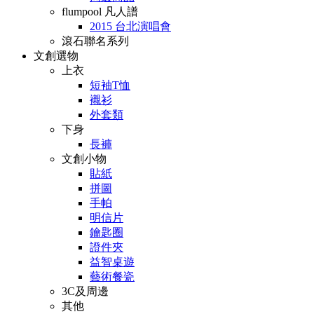
flumpool 凡人譜
2015 台北演唱會
滾石聯名系列
文創選物
上衣
短袖T恤
襯衫
外套類
下身
長褲
文創小物
貼紙
拼圖
手帕
明信片
鑰匙圈
證件夾
益智桌遊
藝術餐瓷
3C及周邊
其他