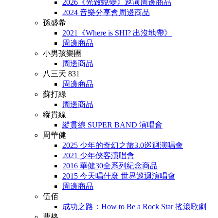
2026《光致蛻變》巡演周邊商品
2024 音樂分享會周邊商品
孫盛希
2021《Where is SHI? 出沒地帶》
周邊商品
小男孩樂團
周邊商品
八三夭 831
周邊商品
蘇打綠
周邊商品
縱貫線
縱貫線 SUPER BAND 演唱會
周華健
2025 少年的奇幻之旅3.0巡迴演唱會
2021 少年俠客演唱會
2016 華健30全系列紀念商品
2015 今天唱什麼 世界巡迴演唱會
周邊商品
伍佰
成功之路：How to Be a Rock Star 搖滾歌劇
曹格