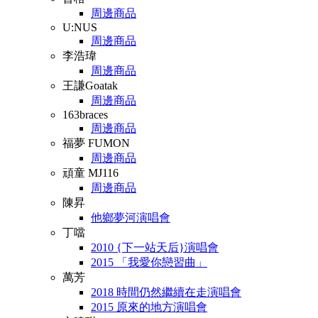
周邊商品
U:NUS
周邊商品
李浩瑋
周邊商品
王謙Goatak
周邊商品
163braces
周邊商品
福夢 FUMON
周邊商品
頑童 MJ116
周邊商品
陳昇
他鄉夢河演唱會
丁噹
2010 {下一站天后}演唱會
2015 「我愛你戀習曲」
萬芳
2018 時間仍然繼續在走演唱會
2015 原來的地方演唱會