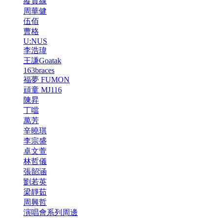
縱貫線
周華健
伍佰
曹格
U:NUS
李浩瑋
王謙Goatak
163braces
福夢 FUMON
頑童 MJ116
陳昇
丁噹
萬芳
辛曉琪
李宗盛
卓文萱
林哲儀
張韶涵
劉若英
梁靜茹
周興哲
演唱會系列周邊