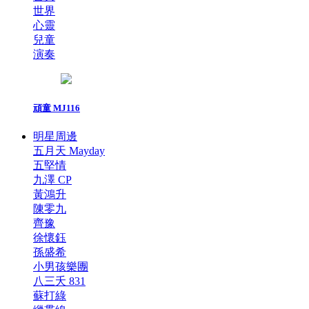
世界
心靈
兒童
演奏
頑童 MJ116
明星周邊
五月天 Mayday
五堅情
九澤 CP
黃鴻升
陳零九
齊豫
徐懷鈺
孫盛希
小男孩樂團
八三夭 831
蘇打綠