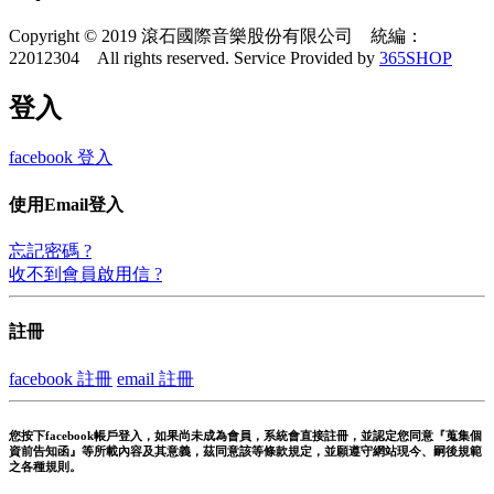
Copyright © 2019 滾石國際音樂股份有限公司 統編：
22012304 All rights reserved.
Service Provided by
365SHOP
登入
facebook 登入
使用Email登入
忘記密碼 ?
收不到會員啟用信 ?
註冊
facebook 註冊
email 註冊
您按下facebook帳戶登入，如果尚未成為會員，系統會直接註冊，並認定您同意『蒐集個
資前告知函』等所載內容及其意義，茲同意該等條款規定，並願遵守網站現今、嗣後規範
之各種規則。