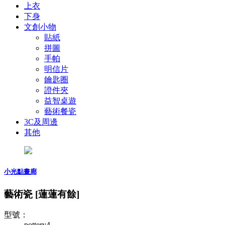
上衣
下身
文創小物
貼紙
拼圖
手帕
明信片
鑰匙圈
證件夾
益智桌遊
藝術餐瓷
3C及周邊
其他
小光點畫廊
藝術瓷 [蓮蓮有餘]
型號：
pottery4