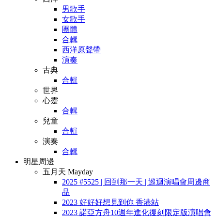
男歌手
女歌手
團體
合輯
西洋原聲帶
演奏
古典
合輯
世界
心靈
合輯
兒童
合輯
演奏
合輯
明星周邊
五月天 Mayday
2025 #5525 | 回到那一天 | 巡迴演唱會周邊商
品
2023 好好好想見到你 香港站
2023 諾亞方舟10週年進化復刻限定版演唱會