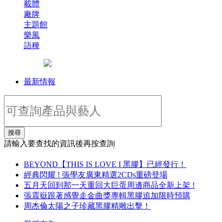
載體
廠牌
主題館
樂風
語種
最新情報
搜尋
請輸入要查找的資訊後再按查詢
BEYOND【THIS IS LOVE I 黑膠】已經發行！
經典閃耀 ! 張學友廣東精選2CDs重磅登場
五月天回到那一天重回大巨蛋周邊商品全新上架 !
張震嶽跟著感覺走金曲獎專輯黑膠追加限時預購
周杰倫太陽之子珍藏黑膠精雕出擊！