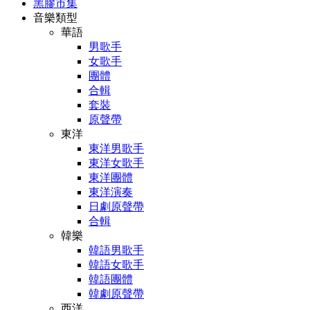
黑膠市集
音樂類型
華語
男歌手
女歌手
團體
合輯
套裝
原聲帶
東洋
東洋男歌手
東洋女歌手
東洋團體
東洋演奏
日劇原聲帶
合輯
韓樂
韓語男歌手
韓語女歌手
韓語團體
韓劇原聲帶
西洋