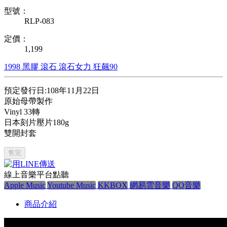
型號：
RLP-083
定價：
1,199
1998
黑膠
滾石
滾石女力
狂飆90
預定發行日:108年11月22日
原始母帶製作
Vinyl 33轉
日本刻片壓片180g
雙開封套
售完
線上音樂平台點聽
Apple Music
Youtube Music
KKBOX
網易雲音樂
QQ音樂
商品介紹