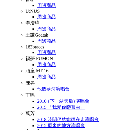
周邊商品
U:NUS
周邊商品
李浩瑋
周邊商品
王謙Goatak
周邊商品
163braces
周邊商品
福夢 FUMON
周邊商品
頑童 MJ116
周邊商品
陳昇
他鄉夢河演唱會
丁噹
2010 {下一站天后}演唱會
2015 「我愛你戀習曲」
萬芳
2018 時間仍然繼續在走演唱會
2015 原來的地方演唱會