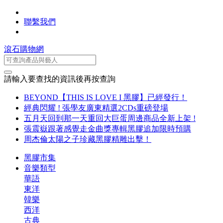
聯繫我們
滾石購物網
請輸入要查找的資訊後再按查詢
BEYOND【THIS IS LOVE I 黑膠】已經發行！
經典閃耀 ! 張學友廣東精選2CDs重磅登場
五月天回到那一天重回大巨蛋周邊商品全新上架 !
張震嶽跟著感覺走金曲獎專輯黑膠追加限時預購
周杰倫太陽之子珍藏黑膠精雕出擊！
黑膠市集
音樂類型
華語
東洋
韓樂
西洋
古典