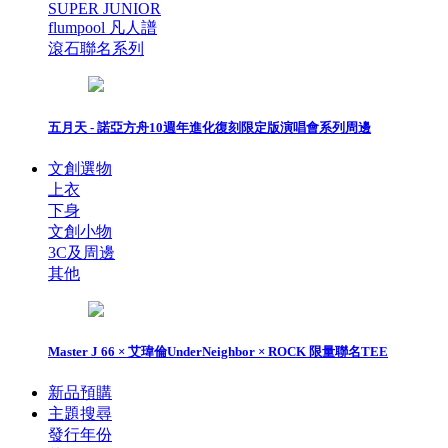
SUPER JUNIOR
flumpool 凡人譜
滾石聯名系列
五月天 - 諾亞方舟10週年進化復刻限定版演唱會系列周邊
文創選物
上衣
下身
文創小物
3C及周邊
其他
Master J 66 × 艾瑋倫UnderNeighbor × ROCK 限量聯名TEE
新品預購
主題搜尋
發行年份