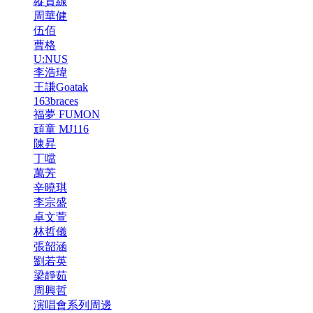
縱貫線
周華健
伍佰
曹格
U:NUS
李浩瑋
王謙Goatak
163braces
福夢 FUMON
頑童 MJ116
陳昇
丁噹
萬芳
辛曉琪
李宗盛
卓文萱
林哲儀
張韶涵
劉若英
梁靜茹
周興哲
演唱會系列周邊