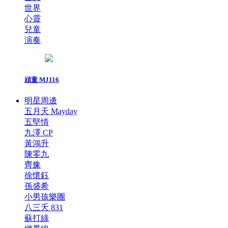
世界
心靈
兒童
演奏
頑童 MJ116
明星周邊
五月天 Mayday
五堅情
九澤 CP
黃鴻升
陳零九
齊豫
徐懷鈺
孫盛希
小男孩樂團
八三夭 831
蘇打綠