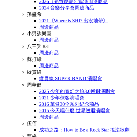
2026《光致蛻變》巡演周邊商品
2024 音樂分享會周邊商品
孫盛希
2021《Where is SHI? 出沒地帶》
周邊商品
小男孩樂團
周邊商品
八三夭 831
周邊商品
蘇打綠
周邊商品
縱貫線
縱貫線 SUPER BAND 演唱會
周華健
2025 少年的奇幻之旅3.0巡迴演唱會
2021 少年俠客演唱會
2016 華健30全系列紀念商品
2015 今天唱什麼 世界巡迴演唱會
周邊商品
伍佰
成功之路：How to Be a Rock Star 搖滾歌劇
曹格