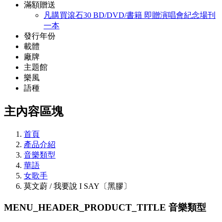
滿額贈送
凡購買滾石30 BD/DVD/書籍 即贈演唱會紀念場刊
一本
發行年份
載體
廠牌
主題館
樂風
語種
主內容區塊
首頁
產品介紹
音樂類型
華語
女歌手
莫文蔚 / 我要說 I SAY〔黑膠〕
MENU_HEADER_PRODUCT_TITLE
音樂類型