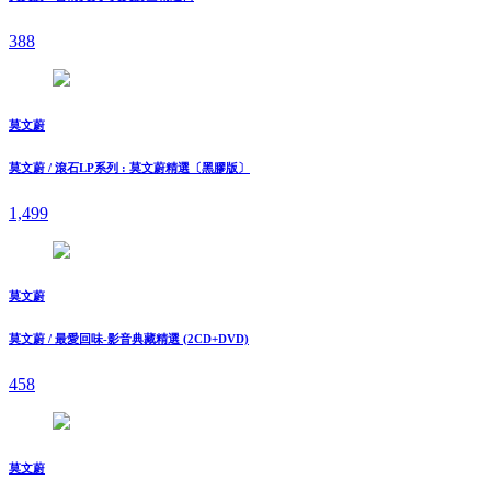
388
莫文蔚
莫文蔚 / 滾石LP系列 : 莫文蔚精選〔黑膠版〕
1,499
莫文蔚
莫文蔚 / 最愛回味-影音典藏精選 (2CD+DVD)
458
莫文蔚