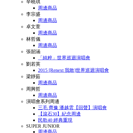
辛曉琪
周邊商品
李宗盛
周邊商品
卓文萱
周邊商品
林哲儀
周邊商品
張韶涵
「純粹」世界巡迴演唱會
劉若英
2015 [Renext 我敢]世界巡迴演唱會
梁靜茹
周邊商品
周興哲
周邊商品
演唱會系列周邊
三毛 齊豫 潘越雲【回聲】演唱會
【滾石30】紀念周邊
民歌40 經典重現
SUPER JUNIOR
周邊商品