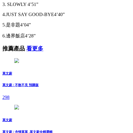
3. SLOWLY 4’51”
4.JUST SAY GOOD-BYE4’40”
5.是非題4’04”
6.邊界飯店4’28”
推薦產品
看更多
莫文蔚
莫文蔚 / 不散不見 預購版
298
莫文蔚
莫文蔚 / 含情莫莫 ‧莫文蔚全精選輯