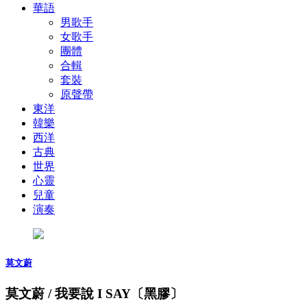
華語
男歌手
女歌手
團體
合輯
套裝
原聲帶
東洋
韓樂
西洋
古典
世界
心靈
兒童
演奏
莫文蔚
莫文蔚 / 我要說 I SAY〔黑膠〕