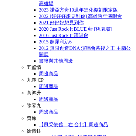
高雄場
2023 諾亞方舟10週年進化復刻限定版
2022 [好好好想見到你] 高雄跨年演唱會
2021 好好好想見到你
2020 Just Rock It BLUE 藍 [桃園場]
2016 Just Rock It 演唱會
2015 超犀利趴6
2012 無限創造DNA 演唱會幕後之王 主腦公
開展
書籍與其他周邊
五堅情
周邊商品
九澤 CP
周邊商品
黃鴻升
周邊商品
陳零九
周邊商品
齊豫
【風采依舊．在 台北】周邊商品
徐懷鈺