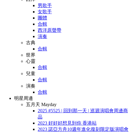
男歌手
女歌手
團體
合輯
西洋原聲帶
演奏
古典
合輯
世界
心靈
合輯
兒童
合輯
演奏
合輯
明星周邊
五月天 Mayday
2025 #5525 | 回到那一天 | 巡迴演唱會周邊商
品
2023 好好好想見到你 香港站
2023 諾亞方舟10週年進化復刻限定版演唱會