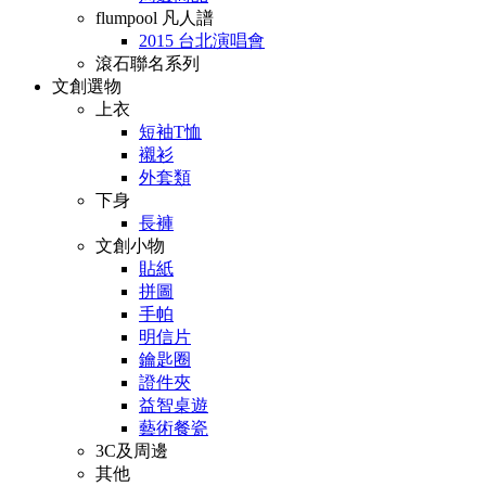
flumpool 凡人譜
2015 台北演唱會
滾石聯名系列
文創選物
上衣
短袖T恤
襯衫
外套類
下身
長褲
文創小物
貼紙
拼圖
手帕
明信片
鑰匙圈
證件夾
益智桌遊
藝術餐瓷
3C及周邊
其他