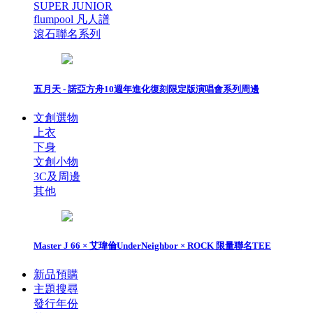
SUPER JUNIOR
flumpool 凡人譜
滾石聯名系列
五月天 - 諾亞方舟10週年進化復刻限定版演唱會系列周邊
文創選物
上衣
下身
文創小物
3C及周邊
其他
Master J 66 × 艾瑋倫UnderNeighbor × ROCK 限量聯名TEE
新品預購
主題搜尋
發行年份