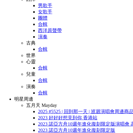
男歌手
女歌手
團體
合輯
西洋原聲帶
演奏
古典
合輯
世界
心靈
合輯
兒童
合輯
演奏
合輯
明星周邊
五月天 Mayday
2025 #5525 | 回到那一天 | 巡迴演唱會周邊商
2023 好好好想見到你 香港站
2023 諾亞方舟10週年進化復刻限定版演唱會 
2023 諾亞方舟10週年進化復刻限定版