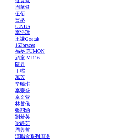
縱貫線
周華健
伍佰
曹格
U:NUS
李浩瑋
王謙Goatak
163braces
福夢 FUMON
頑童 MJ116
陳昇
丁噹
萬芳
辛曉琪
李宗盛
卓文萱
林哲儀
張韶涵
劉若英
梁靜茹
周興哲
演唱會系列周邊