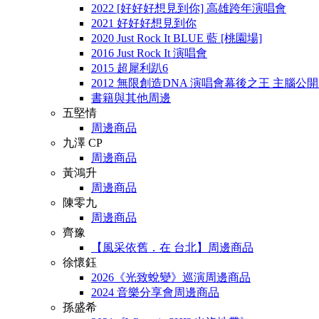
2022 [好好好想見到你] 高雄跨年演唱會
2021 好好好想見到你
2020 Just Rock It BLUE 藍 [桃園場]
2016 Just Rock It 演唱會
2015 超犀利趴6
2012 無限創造DNA 演唱會幕後之王 主腦公
書籍與其他周邊
五堅情
周邊商品
九澤 CP
周邊商品
黃鴻升
周邊商品
陳零九
周邊商品
齊豫
【風采依舊．在 台北】周邊商品
徐懷鈺
2026《光致蛻變》巡演周邊商品
2024 音樂分享會周邊商品
孫盛希