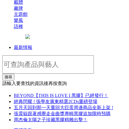
載體
廠牌
主題館
樂風
語種
最新情報
搜尋
請輸入要查找的資訊後再按查詢
BEYOND【THIS IS LOVE I 黑膠】已經發行！
經典閃耀 ! 張學友廣東精選2CDs重磅登場
五月天回到那一天重回大巨蛋周邊商品全新上架 !
張震嶽跟著感覺走金曲獎專輯黑膠追加限時預購
周杰倫太陽之子珍藏黑膠精雕出擊！