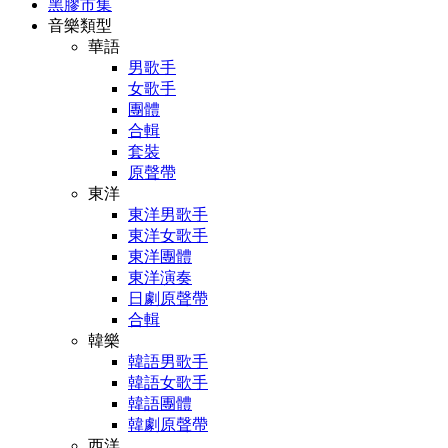
黑膠市集
音樂類型
華語
男歌手
女歌手
團體
合輯
套裝
原聲帶
東洋
東洋男歌手
東洋女歌手
東洋團體
東洋演奏
日劇原聲帶
合輯
韓樂
韓語男歌手
韓語女歌手
韓語團體
韓劇原聲帶
西洋