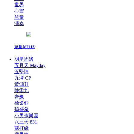
世界
心靈
兒童
演奏
頑童 MJ116
明星周邊
五月天 Mayday
五堅情
九澤 CP
黃鴻升
陳零九
齊豫
徐懷鈺
孫盛希
小男孩樂團
八三夭 831
蘇打綠