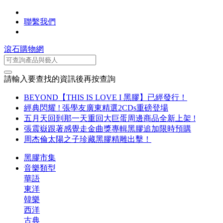
聯繫我們
滾石購物網
請輸入要查找的資訊後再按查詢
BEYOND【THIS IS LOVE I 黑膠】已經發行！
經典閃耀 ! 張學友廣東精選2CDs重磅登場
五月天回到那一天重回大巨蛋周邊商品全新上架 !
張震嶽跟著感覺走金曲獎專輯黑膠追加限時預購
周杰倫太陽之子珍藏黑膠精雕出擊！
黑膠市集
音樂類型
華語
東洋
韓樂
西洋
古典