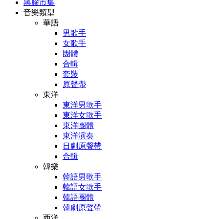
黑膠市集
音樂類型
華語
男歌手
女歌手
團體
合輯
套裝
原聲帶
東洋
東洋男歌手
東洋女歌手
東洋團體
東洋演奏
日劇原聲帶
合輯
韓樂
韓語男歌手
韓語女歌手
韓語團體
韓劇原聲帶
西洋