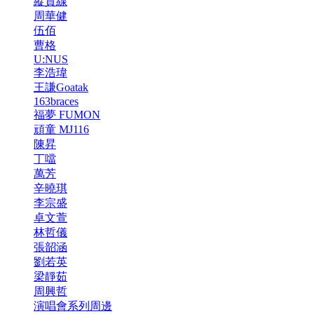
縱貫線
周華健
伍佰
曹格
U:NUS
李浩瑋
王謙Goatak
163braces
福夢 FUMON
頑童 MJ116
陳昇
丁噹
萬芳
辛曉琪
李宗盛
卓文萱
林哲儀
張韶涵
劉若英
梁靜茹
周興哲
演唱會系列周邊