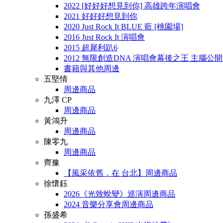
2022 [好好好想見到你] 高雄跨年演唱會
2021 好好好想見到你
2020 Just Rock It BLUE 藍 [桃園場]
2016 Just Rock It 演唱會
2015 超犀利趴6
2012 無限創造DNA 演唱會幕後之王 主腦公
書籍與其他周邊
五堅情
周邊商品
九澤 CP
周邊商品
黃鴻升
周邊商品
陳零九
周邊商品
齊豫
【風采依舊．在 台北】周邊商品
徐懷鈺
2026《光致蛻變》巡演周邊商品
2024 音樂分享會周邊商品
孫盛希