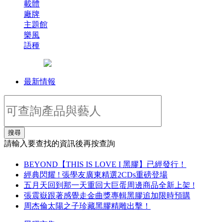
載體
廠牌
主題館
樂風
語種
最新情報
搜尋
請輸入要查找的資訊後再按查詢
BEYOND【THIS IS LOVE I 黑膠】已經發行！
經典閃耀 ! 張學友廣東精選2CDs重磅登場
五月天回到那一天重回大巨蛋周邊商品全新上架 !
張震嶽跟著感覺走金曲獎專輯黑膠追加限時預購
周杰倫太陽之子珍藏黑膠精雕出擊！