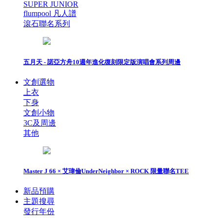
SUPER JUNIOR
flumpool 凡人譜
滾石聯名系列
五月天 - 諾亞方舟10週年進化復刻限定版演唱會系列周邊
文創選物
上衣
下身
文創小物
3C及周邊
其他
Master J 66 × 艾瑋倫UnderNeighbor × ROCK 限量聯名TEE
新品預購
主題搜尋
發行年份