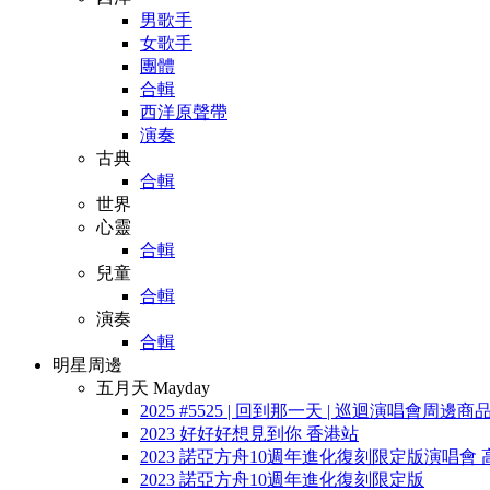
男歌手
女歌手
團體
合輯
西洋原聲帶
演奏
古典
合輯
世界
心靈
合輯
兒童
合輯
演奏
合輯
明星周邊
五月天 Mayday
2025 #5525 | 回到那一天 | 巡迴演唱會周邊商
2023 好好好想見到你 香港站
2023 諾亞方舟10週年進化復刻限定版演唱會 
2023 諾亞方舟10週年進化復刻限定版