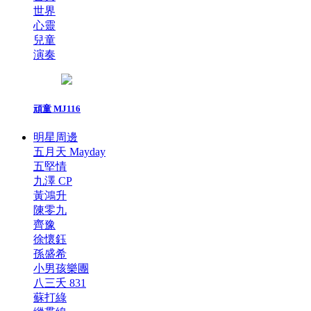
世界
心靈
兒童
演奏
頑童 MJ116
明星周邊
五月天 Mayday
五堅情
九澤 CP
黃鴻升
陳零九
齊豫
徐懷鈺
孫盛希
小男孩樂團
八三夭 831
蘇打綠