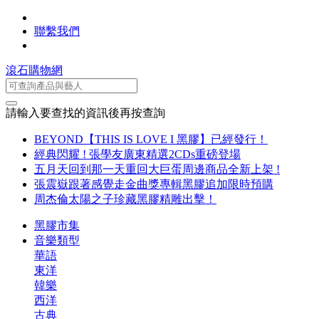
聯繫我們
滾石購物網
請輸入要查找的資訊後再按查詢
BEYOND【THIS IS LOVE I 黑膠】已經發行！
經典閃耀 ! 張學友廣東精選2CDs重磅登場
五月天回到那一天重回大巨蛋周邊商品全新上架 !
張震嶽跟著感覺走金曲獎專輯黑膠追加限時預購
周杰倫太陽之子珍藏黑膠精雕出擊！
黑膠市集
音樂類型
華語
東洋
韓樂
西洋
古典