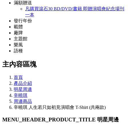
滿額贈送
凡購買滾石30 BD/DVD/書籍 即贈演唱會紀念場刊
一本
發行年份
載體
廠牌
主題館
樂風
語種
主內容區塊
首頁
產品介紹
明星周邊
辛曉琪
周邊商品
辛曉琪 人生若只如初見演唱會 T-Shirt (共兩款)
MENU_HEADER_PRODUCT_TITLE
明星周邊