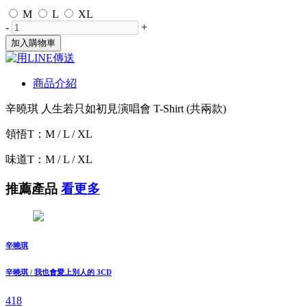
M
L
XL
-
+
加入購物車
商品介紹
辛曉琪 人生若只如初見演唱會 T-Shirt (共兩款)
領悟T：M / L / XL
味道T：M / L / XL
推薦產品
看更多
辛曉琪
辛曉琪 / 我也會愛上別人的 3CD
418