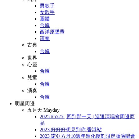
男歌手
女歌手
團體
合輯
西洋原聲帶
演奏
古典
合輯
世界
心靈
合輯
兒童
合輯
演奏
合輯
明星周邊
五月天 Mayday
2025 #5525 | 回到那一天 | 巡迴演唱會周邊商
品
2023 好好好想見到你 香港站
2023 諾亞方舟10週年進化復刻限定版演唱會