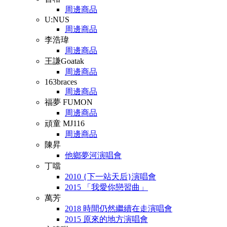
周邊商品
U:NUS
周邊商品
李浩瑋
周邊商品
王謙Goatak
周邊商品
163braces
周邊商品
福夢 FUMON
周邊商品
頑童 MJ116
周邊商品
陳昇
他鄉夢河演唱會
丁噹
2010 {下一站天后}演唱會
2015 「我愛你戀習曲」
萬芳
2018 時間仍然繼續在走演唱會
2015 原來的地方演唱會