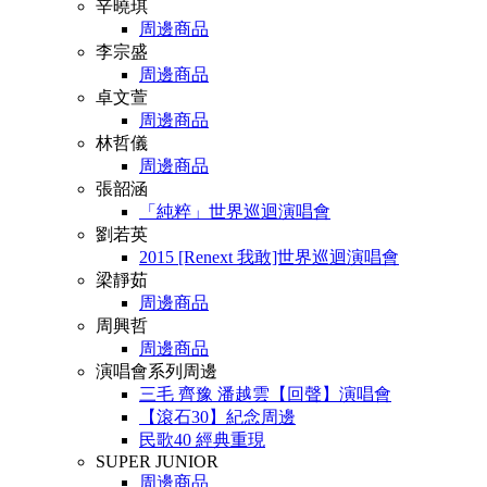
辛曉琪
周邊商品
李宗盛
周邊商品
卓文萱
周邊商品
林哲儀
周邊商品
張韶涵
「純粹」世界巡迴演唱會
劉若英
2015 [Renext 我敢]世界巡迴演唱會
梁靜茹
周邊商品
周興哲
周邊商品
演唱會系列周邊
三毛 齊豫 潘越雲【回聲】演唱會
【滾石30】紀念周邊
民歌40 經典重現
SUPER JUNIOR
周邊商品