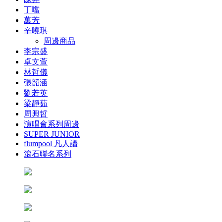
丁噹
萬芳
辛曉琪
周邊商品
李宗盛
卓文萱
林哲儀
張韶涵
劉若英
梁靜茹
周興哲
演唱會系列周邊
SUPER JUNIOR
flumpool 凡人譜
滾石聯名系列