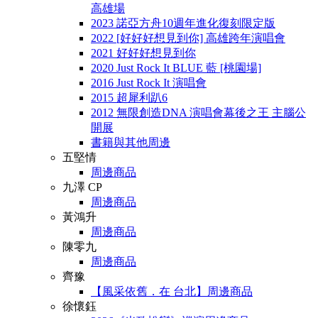
高雄場
2023 諾亞方舟10週年進化復刻限定版
2022 [好好好想見到你] 高雄跨年演唱會
2021 好好好想見到你
2020 Just Rock It BLUE 藍 [桃園場]
2016 Just Rock It 演唱會
2015 超犀利趴6
2012 無限創造DNA 演唱會幕後之王 主腦公
開展
書籍與其他周邊
五堅情
周邊商品
九澤 CP
周邊商品
黃鴻升
周邊商品
陳零九
周邊商品
齊豫
【風采依舊．在 台北】周邊商品
徐懷鈺