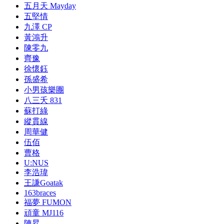
五月天 Mayday
五堅情
九澤 CP
黃鴻升
陳零九
齊豫
徐懷鈺
孫盛希
小男孩樂團
八三夭 831
蘇打綠
縱貫線
周華健
伍佰
曹格
U:NUS
李浩瑋
王謙Goatak
163braces
福夢 FUMON
頑童 MJ116
陳昇