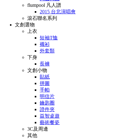
flumpool 凡人譜
2015 台北演唱會
滾石聯名系列
文創選物
上衣
短袖T恤
襯衫
外套類
下身
長褲
文創小物
貼紙
拼圖
手帕
明信片
鑰匙圈
證件夾
益智桌遊
藝術餐瓷
3C及周邊
其他