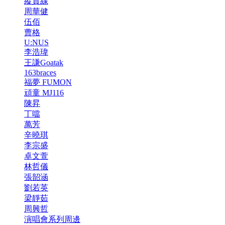
縱貫線
周華健
伍佰
曹格
U:NUS
李浩瑋
王謙Goatak
163braces
福夢 FUMON
頑童 MJ116
陳昇
丁噹
萬芳
辛曉琪
李宗盛
卓文萱
林哲儀
張韶涵
劉若英
梁靜茹
周興哲
演唱會系列周邊