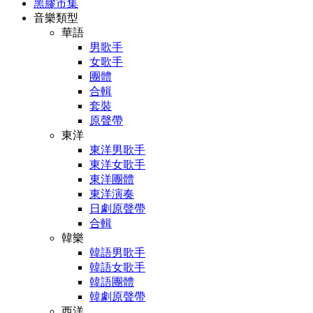
黑膠市集
音樂類型
華語
男歌手
女歌手
團體
合輯
套裝
原聲帶
東洋
東洋男歌手
東洋女歌手
東洋團體
東洋演奏
日劇原聲帶
合輯
韓樂
韓語男歌手
韓語女歌手
韓語團體
韓劇原聲帶
西洋