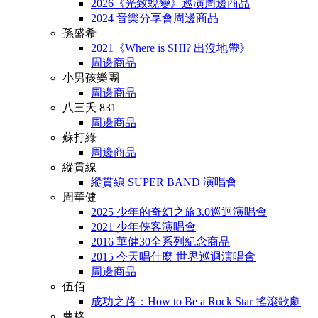
2026《光致蛻變》巡演周邊商品
2024 音樂分享會周邊商品
孫盛希
2021《Where is SHI? 出沒地帶》
周邊商品
小男孩樂團
周邊商品
八三夭 831
周邊商品
蘇打綠
周邊商品
縱貫線
縱貫線 SUPER BAND 演唱會
周華健
2025 少年的奇幻之旅3.0巡迴演唱會
2021 少年俠客演唱會
2016 華健30全系列紀念商品
2015 今天唱什麼 世界巡迴演唱會
周邊商品
伍佰
成功之路：How to Be a Rock Star 搖滾歌劇
曹格