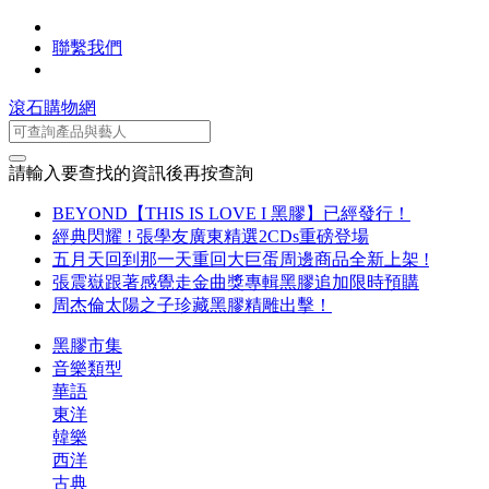
聯繫我們
滾石購物網
請輸入要查找的資訊後再按查詢
BEYOND【THIS IS LOVE I 黑膠】已經發行！
經典閃耀 ! 張學友廣東精選2CDs重磅登場
五月天回到那一天重回大巨蛋周邊商品全新上架 !
張震嶽跟著感覺走金曲獎專輯黑膠追加限時預購
周杰倫太陽之子珍藏黑膠精雕出擊！
黑膠市集
音樂類型
華語
東洋
韓樂
西洋
古典