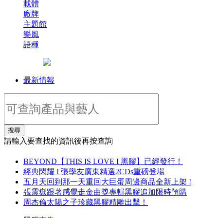
載體
廠牌
主題館
樂風
語種
最新情報
搜尋
請輸入要查找的資訊後再按查詢
BEYOND【THIS IS LOVE I 黑膠】已經發行！
經典閃耀 ! 張學友廣東精選2CDs重磅登場
五月天回到那一天重回大巨蛋周邊商品全新上架 !
張震嶽跟著感覺走金曲獎專輯黑膠追加限時預購
周杰倫太陽之子珍藏黑膠精雕出擊！