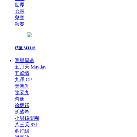
世界
心靈
兒童
演奏
頑童 MJ116
明星周邊
五月天 Mayday
五堅情
九澤 CP
黃鴻升
陳零九
齊豫
徐懷鈺
孫盛希
小男孩樂團
八三夭 831
蘇打綠