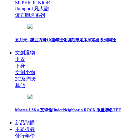
SUPER JUNIOR
flumpool 凡人譜
滾石聯名系列
五月天 - 諾亞方舟10週年進化復刻限定版演唱會系列周邊
文創選物
上衣
下身
文創小物
3C及周邊
其他
Master J 66 × 艾瑋倫UnderNeighbor × ROCK 限量聯名TEE
新品預購
主題搜尋
發行年份