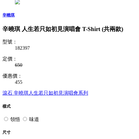
辛曉琪
辛曉琪 人生若只如初見演唱會 T-Shirt (共兩款)
型號：
182397
定價：
650
優惠價：
455
滾石
辛曉琪人生若只如初見演唱會系列
樣式
領悟
味道
尺寸