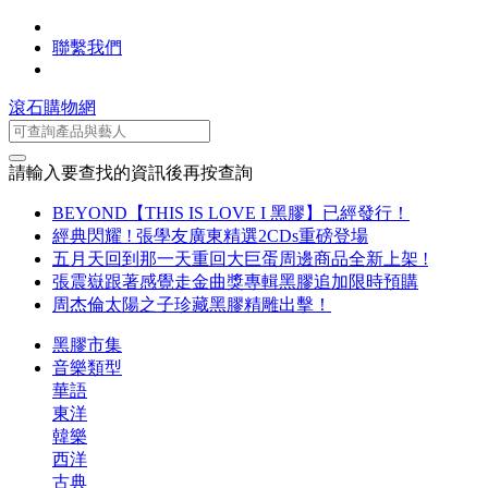
聯繫我們
滾石購物網
請輸入要查找的資訊後再按查詢
BEYOND【THIS IS LOVE I 黑膠】已經發行！
經典閃耀 ! 張學友廣東精選2CDs重磅登場
五月天回到那一天重回大巨蛋周邊商品全新上架 !
張震嶽跟著感覺走金曲獎專輯黑膠追加限時預購
周杰倫太陽之子珍藏黑膠精雕出擊！
黑膠市集
音樂類型
華語
東洋
韓樂
西洋
古典