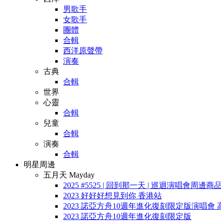
男歌手
女歌手
團體
合輯
西洋原聲帶
演奏
古典
合輯
世界
心靈
合輯
兒童
合輯
演奏
合輯
明星周邊
五月天 Mayday
2025 #5525 | 回到那一天 | 巡迴演唱會周邊商
2023 好好好想見到你 香港站
2023 諾亞方舟10週年進化復刻限定版演唱會 
2023 諾亞方舟10週年進化復刻限定版