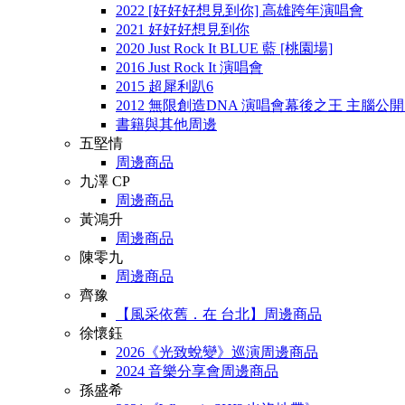
2022 [好好好想見到你] 高雄跨年演唱會
2021 好好好想見到你
2020 Just Rock It BLUE 藍 [桃園場]
2016 Just Rock It 演唱會
2015 超犀利趴6
2012 無限創造DNA 演唱會幕後之王 主腦公
書籍與其他周邊
五堅情
周邊商品
九澤 CP
周邊商品
黃鴻升
周邊商品
陳零九
周邊商品
齊豫
【風采依舊．在 台北】周邊商品
徐懷鈺
2026《光致蛻變》巡演周邊商品
2024 音樂分享會周邊商品
孫盛希