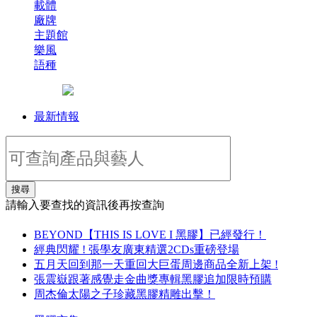
載體
廠牌
主題館
樂風
語種
最新情報
搜尋
請輸入要查找的資訊後再按查詢
BEYOND【THIS IS LOVE I 黑膠】已經發行！
經典閃耀 ! 張學友廣東精選2CDs重磅登場
五月天回到那一天重回大巨蛋周邊商品全新上架 !
張震嶽跟著感覺走金曲獎專輯黑膠追加限時預購
周杰倫太陽之子珍藏黑膠精雕出擊！