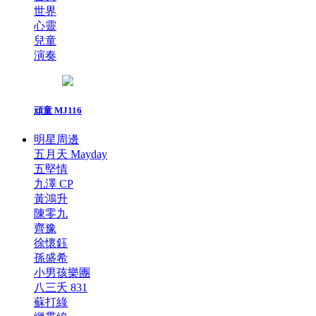
世界
心靈
兒童
演奏
頑童 MJ116
明星周邊
五月天 Mayday
五堅情
九澤 CP
黃鴻升
陳零九
齊豫
徐懷鈺
孫盛希
小男孩樂團
八三夭 831
蘇打綠