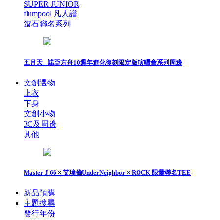
SUPER JUNIOR
flumpool 凡人譜
滾石聯名系列
五月天 - 諾亞方舟10週年進化復刻限定版演唱會系列周邊
文創選物
上衣
下身
文創小物
3C及周邊
其他
Master J 66 × 艾瑋倫UnderNeighbor × ROCK 限量聯名TEE
新品預購
主題搜尋
發行年份