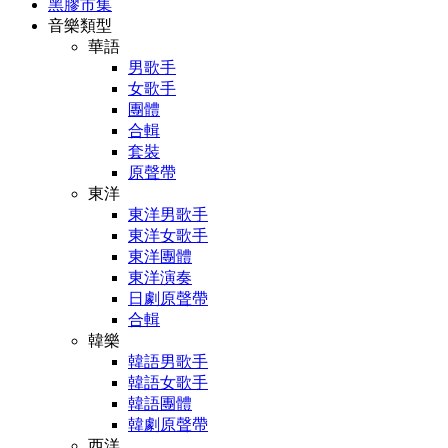
黑膠市集
音樂類型
華語
男歌手
女歌手
團體
合輯
套裝
原聲帶
東洋
東洋男歌手
東洋女歌手
東洋團體
東洋演奏
日劇原聲帶
合輯
韓樂
韓語男歌手
韓語女歌手
韓語團體
韓劇原聲帶
西洋