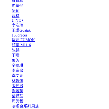
縱貫線
周華健
伍佰
曹格
U:NUS
李浩瑋
王謙Goatak
163braces
福夢 FUMON
頑童 MJ116
陳昇
丁噹
萬芳
辛曉琪
李宗盛
卓文萱
林哲儀
張韶涵
劉若英
梁靜茹
周興哲
演唱會系列周邊