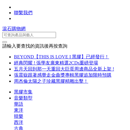
聯繫我們
滾石購物網
請輸入要查找的資訊後再按查詢
BEYOND【THIS IS LOVE I 黑膠】已經發行！
經典閃耀 ! 張學友廣東精選2CDs重磅登場
五月天回到那一天重回大巨蛋周邊商品全新上架 !
張震嶽跟著感覺走金曲獎專輯黑膠追加限時預購
周杰倫太陽之子珍藏黑膠精雕出擊！
黑膠市集
音樂類型
華語
東洋
韓樂
西洋
古典