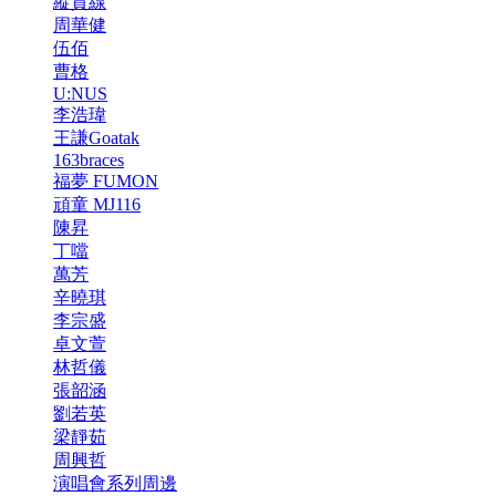
縱貫線
周華健
伍佰
曹格
U:NUS
李浩瑋
王謙Goatak
163braces
福夢 FUMON
頑童 MJ116
陳昇
丁噹
萬芳
辛曉琪
李宗盛
卓文萱
林哲儀
張韶涵
劉若英
梁靜茹
周興哲
演唱會系列周邊