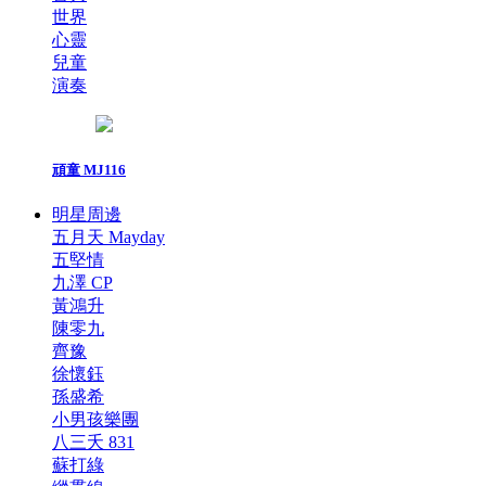
世界
心靈
兒童
演奏
頑童 MJ116
明星周邊
五月天 Mayday
五堅情
九澤 CP
黃鴻升
陳零九
齊豫
徐懷鈺
孫盛希
小男孩樂團
八三夭 831
蘇打綠