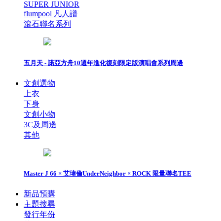
SUPER JUNIOR
flumpool 凡人譜
滾石聯名系列
五月天 - 諾亞方舟10週年進化復刻限定版演唱會系列周邊
文創選物
上衣
下身
文創小物
3C及周邊
其他
Master J 66 × 艾瑋倫UnderNeighbor × ROCK 限量聯名TEE
新品預購
主題搜尋
發行年份