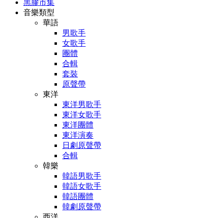
黑膠市集
音樂類型
華語
男歌手
女歌手
團體
合輯
套裝
原聲帶
東洋
東洋男歌手
東洋女歌手
東洋團體
東洋演奏
日劇原聲帶
合輯
韓樂
韓語男歌手
韓語女歌手
韓語團體
韓劇原聲帶
西洋