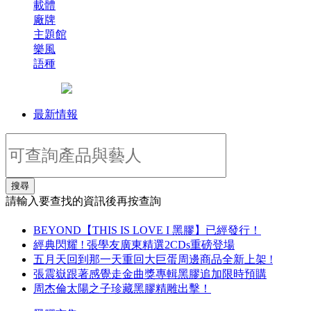
載體
廠牌
主題館
樂風
語種
最新情報
搜尋
請輸入要查找的資訊後再按查詢
BEYOND【THIS IS LOVE I 黑膠】已經發行！
經典閃耀 ! 張學友廣東精選2CDs重磅登場
五月天回到那一天重回大巨蛋周邊商品全新上架 !
張震嶽跟著感覺走金曲獎專輯黑膠追加限時預購
周杰倫太陽之子珍藏黑膠精雕出擊！