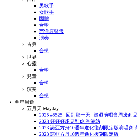
男歌手
女歌手
團體
合輯
西洋原聲帶
演奏
古典
合輯
世界
心靈
合輯
兒童
合輯
演奏
合輯
明星周邊
五月天 Mayday
2025 #5525 | 回到那一天 | 巡迴演唱會周邊商
2023 好好好想見到你 香港站
2023 諾亞方舟10週年進化復刻限定版演唱會 
2023 諾亞方舟10週年進化復刻限定版