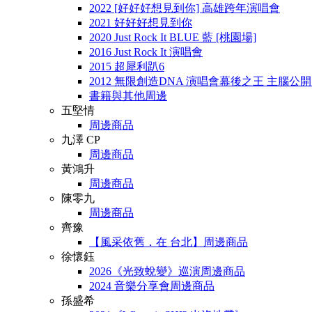
2022 [好好好想見到你] 高雄跨年演唱會
2021 好好好想見到你
2020 Just Rock It BLUE 藍 [桃園場]
2016 Just Rock It 演唱會
2015 超犀利趴6
2012 無限創造DNA 演唱會幕後之王 主腦公
書籍與其他周邊
五堅情
周邊商品
九澤 CP
周邊商品
黃鴻升
周邊商品
陳零九
周邊商品
齊豫
【風采依舊．在 台北】周邊商品
徐懷鈺
2026《光致蛻變》巡演周邊商品
2024 音樂分享會周邊商品
孫盛希