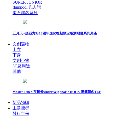
SUPER JUNIOR
flumpool 凡人譜
滾石聯名系列
五月天 - 諾亞方舟10週年進化復刻限定版演唱會系列周邊
文創選物
上衣
下身
文創小物
3C及周邊
其他
Master J 66 × 艾瑋倫UnderNeighbor × ROCK 限量聯名TEE
新品預購
主題搜尋
發行年份