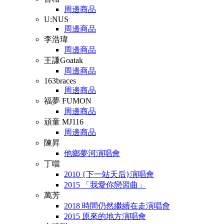
周邊商品
U:NUS
周邊商品
李浩瑋
周邊商品
王謙Goatak
周邊商品
163braces
周邊商品
福夢 FUMON
周邊商品
頑童 MJ116
周邊商品
陳昇
他鄉夢河演唱會
丁噹
2010 {下一站天后}演唱會
2015 「我愛你戀習曲」
萬芳
2018 時間仍然繼續在走演唱會
2015 原來的地方演唱會