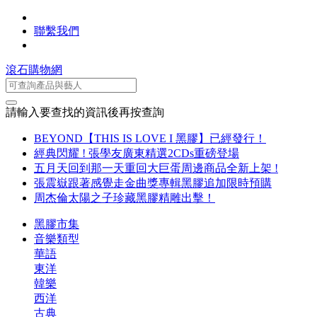
聯繫我們
滾石購物網
請輸入要查找的資訊後再按查詢
BEYOND【THIS IS LOVE I 黑膠】已經發行！
經典閃耀 ! 張學友廣東精選2CDs重磅登場
五月天回到那一天重回大巨蛋周邊商品全新上架 !
張震嶽跟著感覺走金曲獎專輯黑膠追加限時預購
周杰倫太陽之子珍藏黑膠精雕出擊！
黑膠市集
音樂類型
華語
東洋
韓樂
西洋
古典