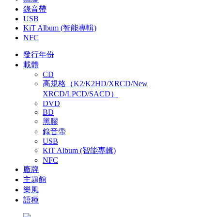
錄音帶
USB
KiT Album (智能專輯)
NFC
發行年份
載體
CD
高規格（K2/K2HD/XRCD/New
XRCD/LPCD/SACD）
DVD
BD
黑膠
錄音帶
USB
KiT Album (智能專輯)
NFC
廠牌
主題館
樂風
語種