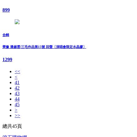
899
合輯
齊豫 潘越雲/三毛作品第15號 回聲〔演唱會限定水晶膠〕
1299
<<
<
41
42
43
44
45
>
>>
總共45頁