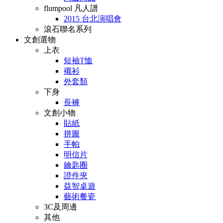
flumpool 凡人譜
2015 台北演唱會
滾石聯名系列
文創選物
上衣
短袖T恤
襯衫
外套類
下身
長褲
文創小物
貼紙
拼圖
手帕
明信片
鑰匙圈
證件夾
益智桌遊
藝術餐瓷
3C及周邊
其他