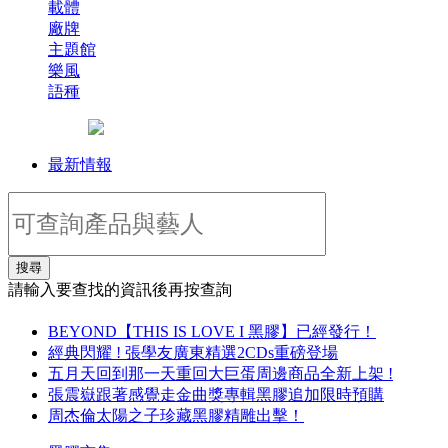
載體
廠牌
主題館
樂風
語種
最新情報
搜尋
請輸入要查找的資訊後再按查詢
BEYOND【THIS IS LOVE I 黑膠】已經發行！
經典閃耀 ! 張學友廣東精選2CDs重磅登場
五月天回到那一天重回大巨蛋周邊商品全新上架 !
張震嶽跟著感覺走金曲獎專輯黑膠追加限時預購
周杰倫太陽之子珍藏黑膠精雕出擊！