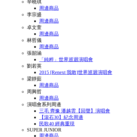
辛曉琪
周邊商品
李宗盛
周邊商品
卓文萱
周邊商品
林哲儀
周邊商品
張韶涵
「純粹」世界巡迴演唱會
劉若英
2015 [Renext 我敢]世界巡迴演唱會
梁靜茹
周邊商品
周興哲
周邊商品
演唱會系列周邊
三毛 齊豫 潘越雲【回聲】演唱會
【滾石30】紀念周邊
民歌40 經典重現
SUPER JUNIOR
周邊商品