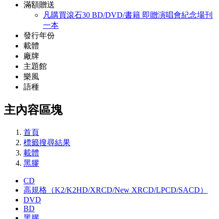
滿額贈送
凡購買滾石30 BD/DVD/書籍 即贈演唱會紀念場刊
一本
發行年份
載體
廠牌
主題館
樂風
語種
主內容區塊
首頁
標籤搜尋結果
載體
黑膠
CD
高規格（K2/K2HD/XRCD/New XRCD/LPCD/SACD）
DVD
BD
黑膠