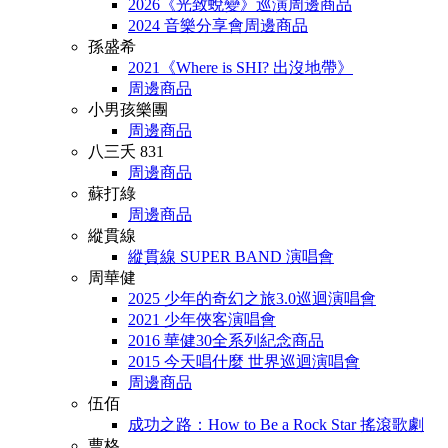
2026《光致蛻變》巡演周邊商品
2024 音樂分享會周邊商品
孫盛希
2021《Where is SHI? 出沒地帶》
周邊商品
小男孩樂團
周邊商品
八三夭 831
周邊商品
蘇打綠
周邊商品
縱貫線
縱貫線 SUPER BAND 演唱會
周華健
2025 少年的奇幻之旅3.0巡迴演唱會
2021 少年俠客演唱會
2016 華健30全系列紀念商品
2015 今天唱什麼 世界巡迴演唱會
周邊商品
伍佰
成功之路：How to Be a Rock Star 搖滾歌劇
曹格