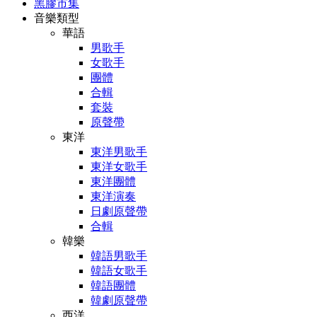
黑膠市集
音樂類型
華語
男歌手
女歌手
團體
合輯
套裝
原聲帶
東洋
東洋男歌手
東洋女歌手
東洋團體
東洋演奏
日劇原聲帶
合輯
韓樂
韓語男歌手
韓語女歌手
韓語團體
韓劇原聲帶
西洋