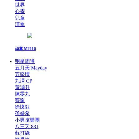
世界
心靈
兒童
演奏
頑童 MJ116
明星周邊
五月天 Mayday
五堅情
九澤 CP
黃鴻升
陳零九
齊豫
徐懷鈺
孫盛希
小男孩樂團
八三夭 831
蘇打綠