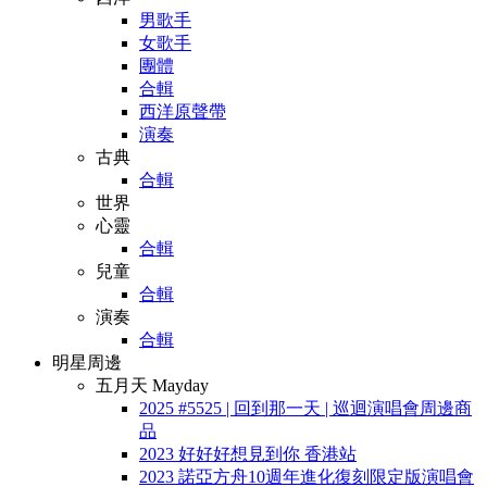
男歌手
女歌手
團體
合輯
西洋原聲帶
演奏
古典
合輯
世界
心靈
合輯
兒童
合輯
演奏
合輯
明星周邊
五月天 Mayday
2025 #5525 | 回到那一天 | 巡迴演唱會周邊商
品
2023 好好好想見到你 香港站
2023 諾亞方舟10週年進化復刻限定版演唱會