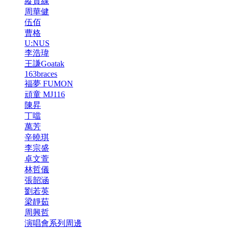
縱貫線
周華健
伍佰
曹格
U:NUS
李浩瑋
王謙Goatak
163braces
福夢 FUMON
頑童 MJ116
陳昇
丁噹
萬芳
辛曉琪
李宗盛
卓文萱
林哲儀
張韶涵
劉若英
梁靜茹
周興哲
演唱會系列周邊