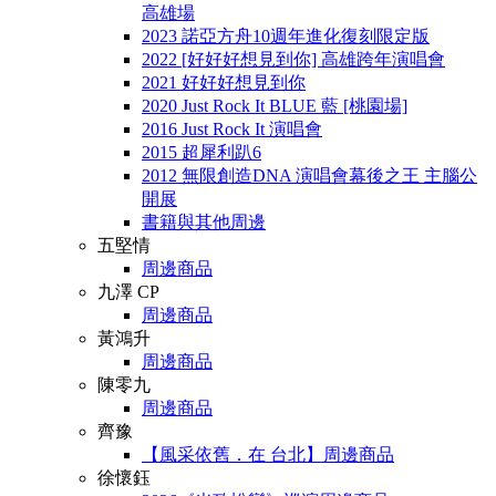
高雄場
2023 諾亞方舟10週年進化復刻限定版
2022 [好好好想見到你] 高雄跨年演唱會
2021 好好好想見到你
2020 Just Rock It BLUE 藍 [桃園場]
2016 Just Rock It 演唱會
2015 超犀利趴6
2012 無限創造DNA 演唱會幕後之王 主腦公
開展
書籍與其他周邊
五堅情
周邊商品
九澤 CP
周邊商品
黃鴻升
周邊商品
陳零九
周邊商品
齊豫
【風采依舊．在 台北】周邊商品
徐懷鈺