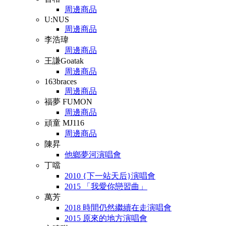
周邊商品
U:NUS
周邊商品
李浩瑋
周邊商品
王謙Goatak
周邊商品
163braces
周邊商品
福夢 FUMON
周邊商品
頑童 MJ116
周邊商品
陳昇
他鄉夢河演唱會
丁噹
2010 {下一站天后}演唱會
2015 「我愛你戀習曲」
萬芳
2018 時間仍然繼續在走演唱會
2015 原來的地方演唱會