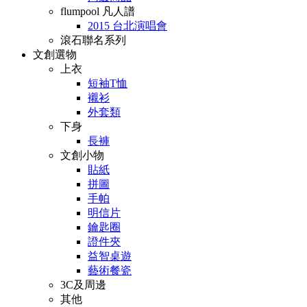
flumpool 凡人譜
2015 台北演唱會
滾石聯名系列
文創選物
上衣
短袖T恤
襯衫
外套類
下身
長褲
文創小物
貼紙
拼圖
手帕
明信片
鑰匙圈
證件夾
益智桌遊
藝術餐瓷
3C及周邊
其他