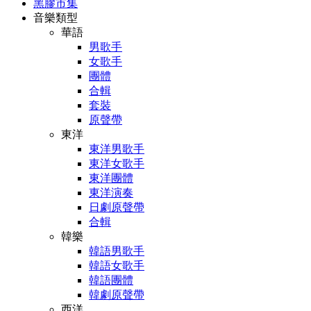
黑膠市集
音樂類型
華語
男歌手
女歌手
團體
合輯
套裝
原聲帶
東洋
東洋男歌手
東洋女歌手
東洋團體
東洋演奏
日劇原聲帶
合輯
韓樂
韓語男歌手
韓語女歌手
韓語團體
韓劇原聲帶
西洋