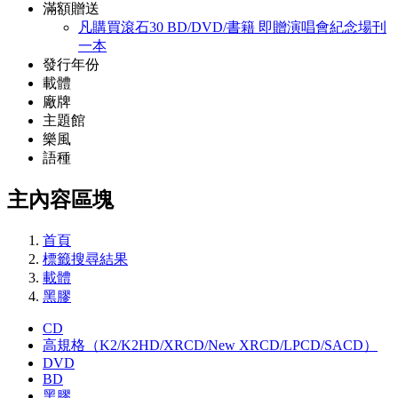
滿額贈送
凡購買滾石30 BD/DVD/書籍 即贈演唱會紀念場刊
一本
發行年份
載體
廠牌
主題館
樂風
語種
主內容區塊
首頁
標籤搜尋結果
載體
黑膠
CD
高規格（K2/K2HD/XRCD/New XRCD/LPCD/SACD）
DVD
BD
黑膠