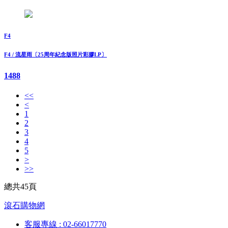
F4
F4 / 流星雨〔25周年紀念版照片彩膠LP〕
1488
<<
<
1
2
3
4
5
>
>>
總共45頁
滾石購物網
客服專線 : 02-66017770