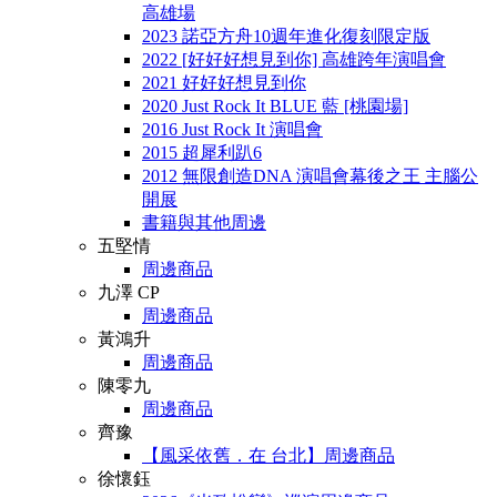
高雄場
2023 諾亞方舟10週年進化復刻限定版
2022 [好好好想見到你] 高雄跨年演唱會
2021 好好好想見到你
2020 Just Rock It BLUE 藍 [桃園場]
2016 Just Rock It 演唱會
2015 超犀利趴6
2012 無限創造DNA 演唱會幕後之王 主腦公
開展
書籍與其他周邊
五堅情
周邊商品
九澤 CP
周邊商品
黃鴻升
周邊商品
陳零九
周邊商品
齊豫
【風采依舊．在 台北】周邊商品
徐懷鈺