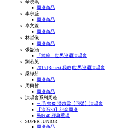
辛曉琪
周邊商品
李宗盛
周邊商品
卓文萱
周邊商品
林哲儀
周邊商品
張韶涵
「純粹」世界巡迴演唱會
劉若英
2015 [Renext 我敢]世界巡迴演唱會
梁靜茹
周邊商品
周興哲
周邊商品
演唱會系列周邊
三毛 齊豫 潘越雲【回聲】演唱會
【滾石30】紀念周邊
民歌40 經典重現
SUPER JUNIOR
周邊商品