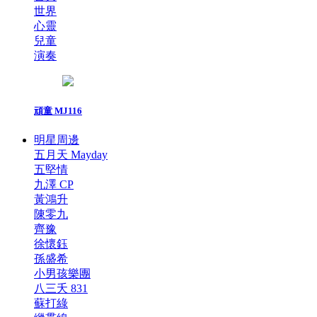
世界
心靈
兒童
演奏
頑童 MJ116
明星周邊
五月天 Mayday
五堅情
九澤 CP
黃鴻升
陳零九
齊豫
徐懷鈺
孫盛希
小男孩樂團
八三夭 831
蘇打綠