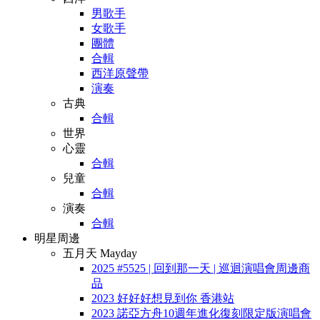
男歌手
女歌手
團體
合輯
西洋原聲帶
演奏
古典
合輯
世界
心靈
合輯
兒童
合輯
演奏
合輯
明星周邊
五月天 Mayday
2025 #5525 | 回到那一天 | 巡迴演唱會周邊商
品
2023 好好好想見到你 香港站
2023 諾亞方舟10週年進化復刻限定版演唱會