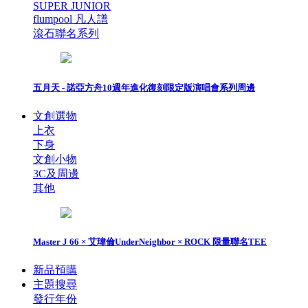
SUPER JUNIOR
flumpool 凡人譜
滾石聯名系列
五月天 - 諾亞方舟10週年進化復刻限定版演唱會系列周邊
文創選物
上衣
下身
文創小物
3C及周邊
其他
Master J 66 × 艾瑋倫UnderNeighbor × ROCK 限量聯名TEE
新品預購
主題搜尋
發行年份