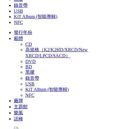
錄音帶
USB
KiT Album (智能專輯)
NFC
發行年份
載體
CD
高規格（K2/K2HD/XRCD/New
XRCD/LPCD/SACD）
DVD
BD
黑膠
錄音帶
USB
KiT Album (智能專輯)
NFC
廠牌
主題館
樂風
語種