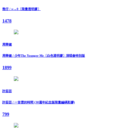
熊仔 / ∞→0〔限量透明膠〕
1478
周華健
周華健 / 少年The Younger Me〔白色透明膠〕演唱會特別版
1899
許茹芸
許茹芸 / 一首雲的時間 (30週年紀念版限量編碼彩膠)
799