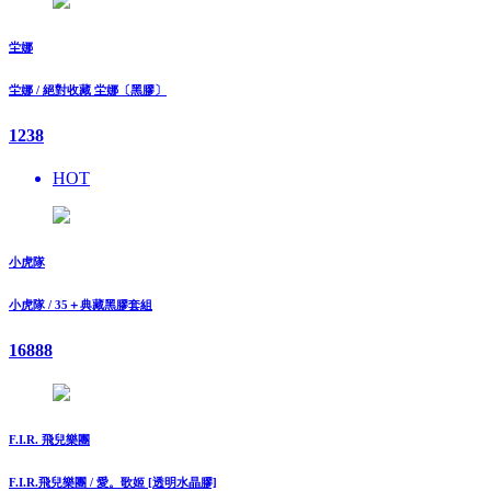
坣娜
坣娜 / 絕對收藏 坣娜〔黑膠〕
1238
HOT
小虎隊
小虎隊 / 35＋典藏黑膠套組
16888
F.I.R. 飛兒樂團
F.I.R.飛兒樂團 / 愛。歌姬 [透明水晶膠]