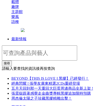
載體
廠牌
主題館
樂風
語種
最新情報
搜尋
請輸入要查找的資訊後再按查詢
BEYOND【THIS IS LOVE I 黑膠】已經發行！
經典閃耀 ! 張學友廣東精選2CDs重磅登場
五月天回到那一天重回大巨蛋周邊商品全新上架 !
張震嶽跟著感覺走金曲獎專輯黑膠追加限時預購
周杰倫太陽之子珍藏黑膠精雕出擊！