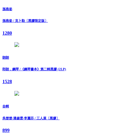
孫燕姿
孫燕姿 / 克卜勒〔黑膠限定版〕
1280
朗朗
郎朗，鋼琴 /《鋼琴書本》第二輯黑膠 (2LP)
1528
合輯
吳楚楚‧潘越雲‧李麗芬 / 三人展〔黑膠〕
899