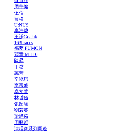
縱貫線
周華健
伍佰
曹格
U:NUS
李浩瑋
王謙Goatak
163braces
福夢 FUMON
頑童 MJ116
陳昇
丁噹
萬芳
辛曉琪
李宗盛
卓文萱
林哲儀
張韶涵
劉若英
梁靜茹
周興哲
演唱會系列周邊