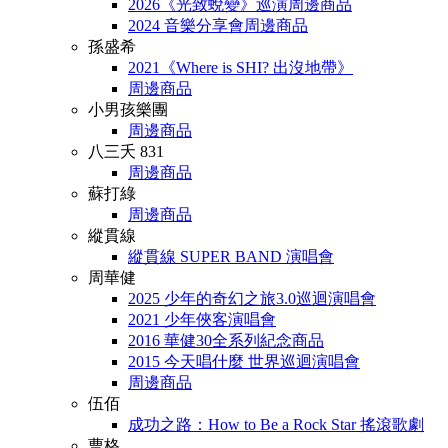
2026《光致蛻變》巡演周邊商品
2024 音樂分享會周邊商品
孫盛希
2021《Where is SHI? 出沒地帶》
周邊商品
小男孩樂團
周邊商品
八三夭 831
周邊商品
蘇打綠
周邊商品
縱貫線
縱貫線 SUPER BAND 演唱會
周華健
2025 少年的奇幻之旅3.0巡迴演唱會
2021 少年俠客演唱會
2016 華健30全系列紀念商品
2015 今天唱什麼 世界巡迴演唱會
周邊商品
伍佰
成功之路：How to Be a Rock Star 搖滾歌劇
曹格