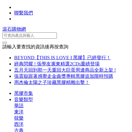
聯繫我們
滾石購物網
請輸入要查找的資訊後再按查詢
BEYOND【THIS IS LOVE I 黑膠】已經發行！
經典閃耀 ! 張學友廣東精選2CDs重磅登場
五月天回到那一天重回大巨蛋周邊商品全新上架 !
張震嶽跟著感覺走金曲獎專輯黑膠追加限時預購
周杰倫太陽之子珍藏黑膠精雕出擊！
黑膠市集
音樂類型
華語
東洋
韓樂
西洋
古典