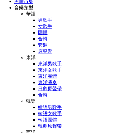
黑膠市集
音樂類型
華語
男歌手
女歌手
團體
合輯
套裝
原聲帶
東洋
東洋男歌手
東洋女歌手
東洋團體
東洋演奏
日劇原聲帶
合輯
韓樂
韓語男歌手
韓語女歌手
韓語團體
韓劇原聲帶
西洋