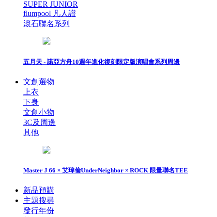
SUPER JUNIOR
flumpool 凡人譜
滾石聯名系列
五月天 - 諾亞方舟10週年進化復刻限定版演唱會系列周邊
文創選物
上衣
下身
文創小物
3C及周邊
其他
Master J 66 × 艾瑋倫UnderNeighbor × ROCK 限量聯名TEE
新品預購
主題搜尋
發行年份