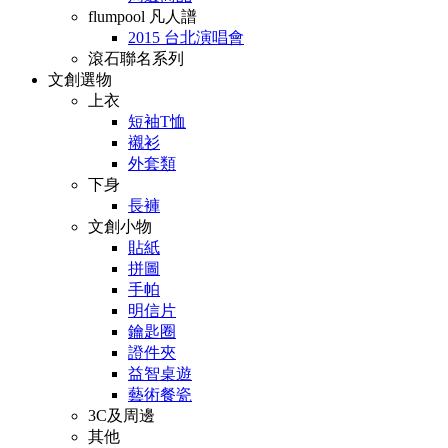
flumpool 凡人譜
2015 台北演唱會
滾石聯名系列
文創選物
上衣
短袖T恤
襯衫
外套類
下身
長褲
文創小物
貼紙
拼圖
手帕
明信片
鑰匙圈
證件夾
益智桌遊
藝術餐瓷
3C及周邊
其他