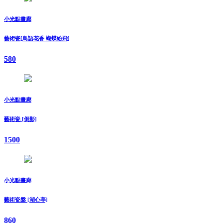
小光點畫廊
藝術瓷[鳥語花香 蝴蝶紛飛]
580
小光點畫廊
藝術瓷 [倒影]
1500
小光點畫廊
藝術瓷盤 [湖心亭]
860