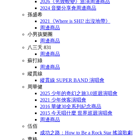
2026《光致蛻變》巡演周邊商品
2024 音樂分享會周邊商品
孫盛希
2021《Where is SHI? 出沒地帶》
周邊商品
小男孩樂團
周邊商品
八三夭 831
周邊商品
蘇打綠
周邊商品
縱貫線
縱貫線 SUPER BAND 演唱會
周華健
2025 少年的奇幻之旅3.0巡迴演唱會
2021 少年俠客演唱會
2016 華健30全系列紀念商品
2015 今天唱什麼 世界巡迴演唱會
周邊商品
伍佰
成功之路：How to Be a Rock Star 搖滾歌劇
曹格