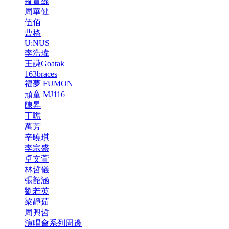
縱貫線
周華健
伍佰
曹格
U:NUS
李浩瑋
王謙Goatak
163braces
福夢 FUMON
頑童 MJ116
陳昇
丁噹
萬芳
辛曉琪
李宗盛
卓文萱
林哲儀
張韶涵
劉若英
梁靜茹
周興哲
演唱會系列周邊