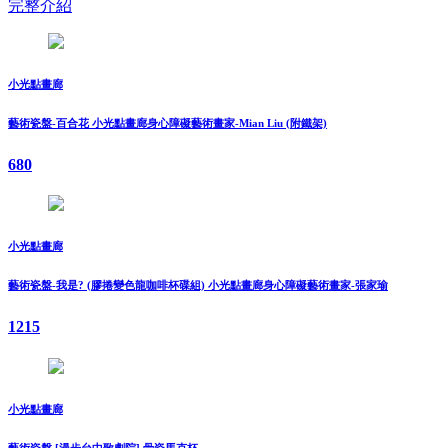
完整介紹
小光點畫廊
藝術瓷盤-百合花 小光點畫廊身心障礙藝術畫家-Mian Liu (附鐵架)
680
小光點畫廊
藝術瓷盤-我是? (膠捲變色龍咖啡杯碟組) 小光點畫廊身心障礙藝術畫家-張家瑜
1215
小光點畫廊
藝術瓷盤 [漫步台中歌劇院] 骨瓷馬克杯