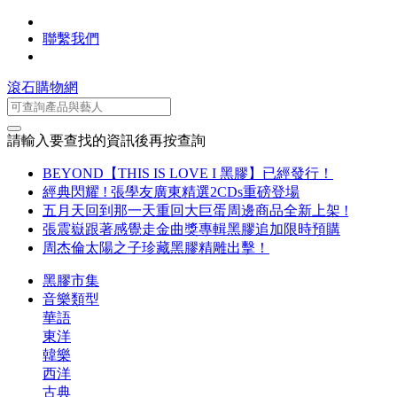
聯繫我們
滾石購物網
請輸入要查找的資訊後再按查詢
BEYOND【THIS IS LOVE I 黑膠】已經發行！
經典閃耀 ! 張學友廣東精選2CDs重磅登場
五月天回到那一天重回大巨蛋周邊商品全新上架 !
張震嶽跟著感覺走金曲獎專輯黑膠追加限時預購
周杰倫太陽之子珍藏黑膠精雕出擊！
黑膠市集
音樂類型
華語
東洋
韓樂
西洋
古典