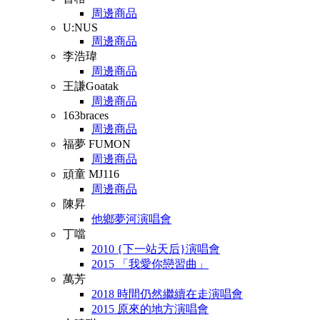
周邊商品
U:NUS
周邊商品
李浩瑋
周邊商品
王謙Goatak
周邊商品
163braces
周邊商品
福夢 FUMON
周邊商品
頑童 MJ116
周邊商品
陳昇
他鄉夢河演唱會
丁噹
2010 {下一站天后}演唱會
2015 「我愛你戀習曲」
萬芳
2018 時間仍然繼續在走演唱會
2015 原來的地方演唱會