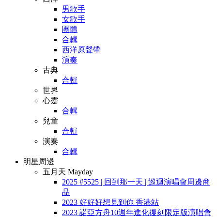
男歌手
女歌手
團體
合輯
西洋原聲帶
演奏
古典
合輯
世界
心靈
合輯
兒童
合輯
演奏
合輯
明星周邊
五月天 Mayday
2025 #5525 | 回到那一天 | 巡迴演唱會周邊商
品
2023 好好好想見到你 香港站
2023 諾亞方舟10週年進化復刻限定版演唱會