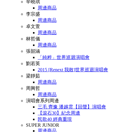
辛曉琪
周邊商品
李宗盛
周邊商品
卓文萱
周邊商品
林哲儀
周邊商品
張韶涵
「純粹」世界巡迴演唱會
劉若英
2015 [Renext 我敢]世界巡迴演唱會
梁靜茹
周邊商品
周興哲
周邊商品
演唱會系列周邊
三毛 齊豫 潘越雲【回聲】演唱會
【滾石30】紀念周邊
民歌40 經典重現
SUPER JUNIOR
周邊商品