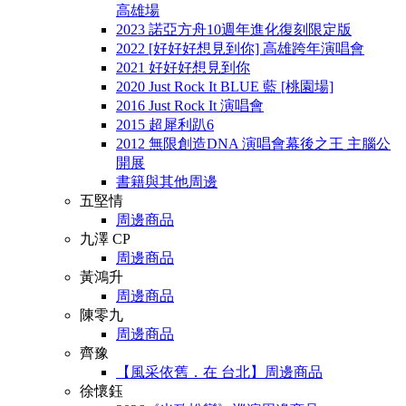
高雄場
2023 諾亞方舟10週年進化復刻限定版
2022 [好好好想見到你] 高雄跨年演唱會
2021 好好好想見到你
2020 Just Rock It BLUE 藍 [桃園場]
2016 Just Rock It 演唱會
2015 超犀利趴6
2012 無限創造DNA 演唱會幕後之王 主腦公
開展
書籍與其他周邊
五堅情
周邊商品
九澤 CP
周邊商品
黃鴻升
周邊商品
陳零九
周邊商品
齊豫
【風采依舊．在 台北】周邊商品
徐懷鈺