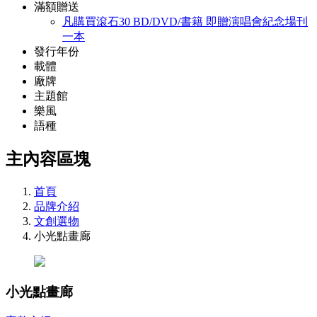
滿額贈送
凡購買滾石30 BD/DVD/書籍 即贈演唱會紀念場刊
一本
發行年份
載體
廠牌
主題館
樂風
語種
主內容區塊
首頁
品牌介紹
文創選物
小光點畫廊
小光點畫廊