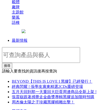
載體
廠牌
主題館
樂風
語種
最新情報
搜尋
請輸入要查找的資訊後再按查詢
BEYOND【THIS IS LOVE I 黑膠】已經發行！
經典閃耀 ! 張學友廣東精選2CDs重磅登場
五月天回到那一天重回大巨蛋周邊商品全新上架 !
張震嶽跟著感覺走金曲獎專輯黑膠追加限時預購
周杰倫太陽之子珍藏黑膠精雕出擊！