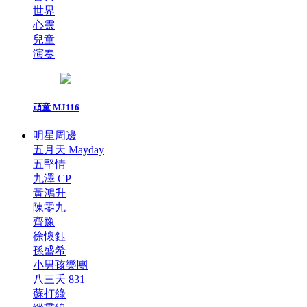
世界
心靈
兒童
演奏
頑童 MJ116
明星周邊
五月天 Mayday
五堅情
九澤 CP
黃鴻升
陳零九
齊豫
徐懷鈺
孫盛希
小男孩樂團
八三夭 831
蘇打綠