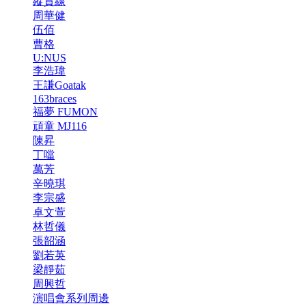
縱貫線
周華健
伍佰
曹格
U:NUS
李浩瑋
王謙Goatak
163braces
福夢 FUMON
頑童 MJ116
陳昇
丁噹
萬芳
辛曉琪
李宗盛
卓文萱
林哲儀
張韶涵
劉若英
梁靜茹
周興哲
演唱會系列周邊