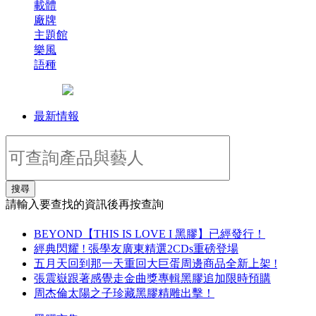
載體
廠牌
主題館
樂風
語種
最新情報
搜尋
請輸入要查找的資訊後再按查詢
BEYOND【THIS IS LOVE I 黑膠】已經發行！
經典閃耀 ! 張學友廣東精選2CDs重磅登場
五月天回到那一天重回大巨蛋周邊商品全新上架 !
張震嶽跟著感覺走金曲獎專輯黑膠追加限時預購
周杰倫太陽之子珍藏黑膠精雕出擊！