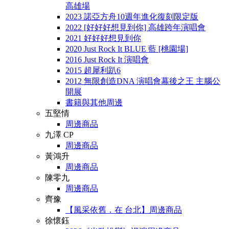
高雄場
2023 諾亞方舟10週年進化復刻限定版
2022 [好好好想見到你] 高雄跨年演唱會
2021 好好好想見到你
2020 Just Rock It BLUE 藍 [桃園場]
2016 Just Rock It 演唱會
2015 超犀利趴6
2012 無限創造DNA 演唱會幕後之王 主腦公
開展
書籍與其他周邊
五堅情
周邊商品
九澤 CP
周邊商品
黃鴻升
周邊商品
陳零九
周邊商品
齊豫
【風采依舊．在 台北】周邊商品
徐懷鈺