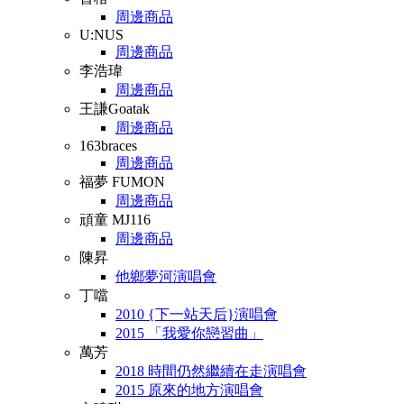
周邊商品
U:NUS
周邊商品
李浩瑋
周邊商品
王謙Goatak
周邊商品
163braces
周邊商品
福夢 FUMON
周邊商品
頑童 MJ116
周邊商品
陳昇
他鄉夢河演唱會
丁噹
2010 {下一站天后}演唱會
2015 「我愛你戀習曲」
萬芳
2018 時間仍然繼續在走演唱會
2015 原來的地方演唱會