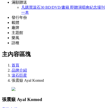
滿額贈送
凡購買滾石30 BD/DVD/書籍 即贈演唱會紀念場刊
一本
發行年份
載體
廠牌
主題館
樂風
語種
主內容區塊
首頁
品牌介紹
滾石巨星
張震嶽 Ayal Komod
張震嶽 Ayal Komod