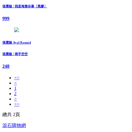
張震嶽 / 我是海雅谷慕〔黑膠〕
999
張震嶽 Ayal Komod
張震嶽 / 兩手空空
248
<<
<
1
2
>
>>
總共 2頁
滾石購物網