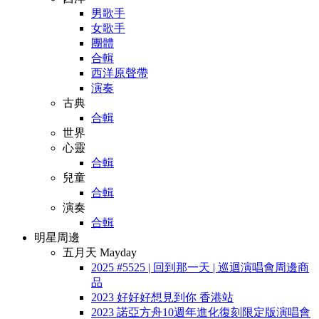
男歌手
女歌手
團體
合輯
西洋原聲帶
演奏
古典
合輯
世界
心靈
合輯
兒童
合輯
演奏
合輯
明星周邊
五月天 Mayday
2025 #5525 | 回到那一天 | 巡迴演唱會周邊商
品
2023 好好好想見到你 香港站
2023 諾亞方舟10週年進化復刻限定版演唱會