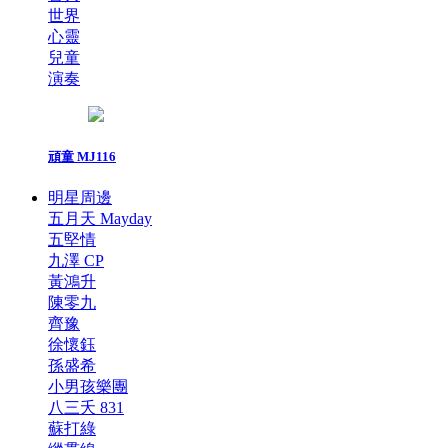
世界
心靈
兒童
演奏
頑童 MJ116
明星周邊
五月天 Mayday
五堅情
九澤 CP
黃鴻升
陳零九
齊豫
徐懷鈺
孫盛希
小男孩樂團
八三夭 831
蘇打綠