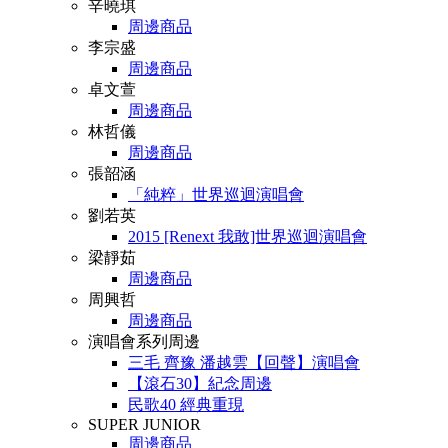
辛曉琪
周邊商品
李宗盛
周邊商品
卓文萱
周邊商品
林哲儀
周邊商品
張韶涵
「純粹」世界巡迴演唱會
劉若英
2015 [Renext 我敢]世界巡迴演唱會
梁靜茹
周邊商品
周興哲
周邊商品
演唱會系列周邊
三毛 齊豫 潘越雲【回聲】演唱會
【滾石30】紀念周邊
民歌40 經典重現
SUPER JUNIOR
周邊商品