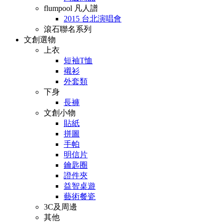
flumpool 凡人譜
2015 台北演唱會
滾石聯名系列
文創選物
上衣
短袖T恤
襯衫
外套類
下身
長褲
文創小物
貼紙
拼圖
手帕
明信片
鑰匙圈
證件夾
益智桌遊
藝術餐瓷
3C及周邊
其他