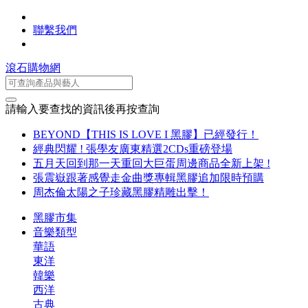
聯繫我們
滾石購物網
請輸入要查找的資訊後再按查詢
BEYOND【THIS IS LOVE I 黑膠】已經發行！
經典閃耀 ! 張學友廣東精選2CDs重磅登場
五月天回到那一天重回大巨蛋周邊商品全新上架 !
張震嶽跟著感覺走金曲獎專輯黑膠追加限時預購
周杰倫太陽之子珍藏黑膠精雕出擊！
黑膠市集
音樂類型
華語
東洋
韓樂
西洋
古典