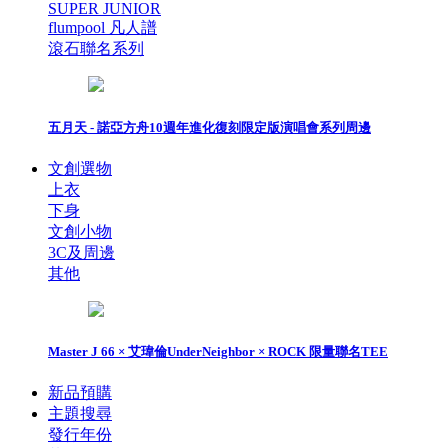
SUPER JUNIOR
flumpool 凡人譜
滾石聯名系列
五月天 - 諾亞方舟10週年進化復刻限定版演唱會系列周邊
文創選物
上衣
下身
文創小物
3C及周邊
其他
Master J 66 × 艾瑋倫UnderNeighbor × ROCK 限量聯名TEE
新品預購
主題搜尋
發行年份