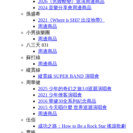
2026《光致蛻變》巡演周邊商品
2024 音樂分享會周邊商品
孫盛希
2021《Where is SHI? 出沒地帶》
周邊商品
小男孩樂團
周邊商品
八三夭 831
周邊商品
蘇打綠
周邊商品
縱貫線
縱貫線 SUPER BAND 演唱會
周華健
2025 少年的奇幻之旅3.0巡迴演唱會
2021 少年俠客演唱會
2016 華健30全系列紀念商品
2015 今天唱什麼 世界巡迴演唱會
周邊商品
伍佰
成功之路：How to Be a Rock Star 搖滾歌劇
曹格