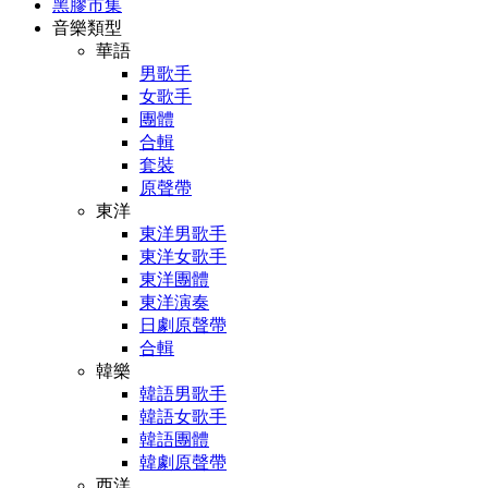
黑膠市集
音樂類型
華語
男歌手
女歌手
團體
合輯
套裝
原聲帶
東洋
東洋男歌手
東洋女歌手
東洋團體
東洋演奏
日劇原聲帶
合輯
韓樂
韓語男歌手
韓語女歌手
韓語團體
韓劇原聲帶
西洋