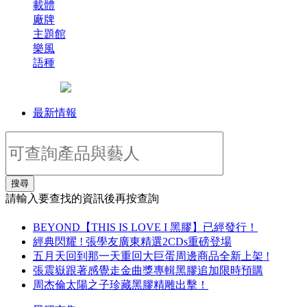
載體
廠牌
主題館
樂風
語種
最新情報
搜尋
請輸入要查找的資訊後再按查詢
BEYOND【THIS IS LOVE I 黑膠】已經發行！
經典閃耀 ! 張學友廣東精選2CDs重磅登場
五月天回到那一天重回大巨蛋周邊商品全新上架 !
張震嶽跟著感覺走金曲獎專輯黑膠追加限時預購
周杰倫太陽之子珍藏黑膠精雕出擊！