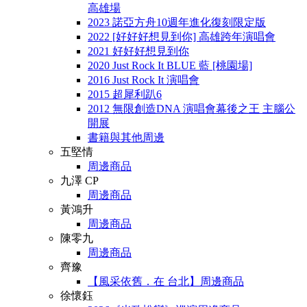
高雄場
2023 諾亞方舟10週年進化復刻限定版
2022 [好好好想見到你] 高雄跨年演唱會
2021 好好好想見到你
2020 Just Rock It BLUE 藍 [桃園場]
2016 Just Rock It 演唱會
2015 超犀利趴6
2012 無限創造DNA 演唱會幕後之王 主腦公
開展
書籍與其他周邊
五堅情
周邊商品
九澤 CP
周邊商品
黃鴻升
周邊商品
陳零九
周邊商品
齊豫
【風采依舊．在 台北】周邊商品
徐懷鈺