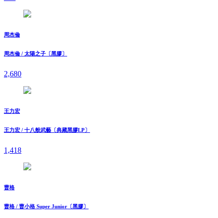
周杰倫
周杰倫 / 太陽之子〔黑膠〕
2,680
王力宏
王力宏 / 十八般武藝〔典藏黑膠LP〕
1,418
曹格
曹格 / 曹小格 Super Junior〔黑膠〕