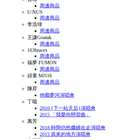
周邊商品
U:NUS
周邊商品
李浩瑋
周邊商品
王謙Goatak
周邊商品
163braces
周邊商品
福夢 FUMON
周邊商品
頑童 MJ116
周邊商品
陳昇
他鄉夢河演唱會
丁噹
2010 {下一站天后}演唱會
2015 「我愛你戀習曲」
萬芳
2018 時間仍然繼續在走演唱會
2015 原來的地方演唱會