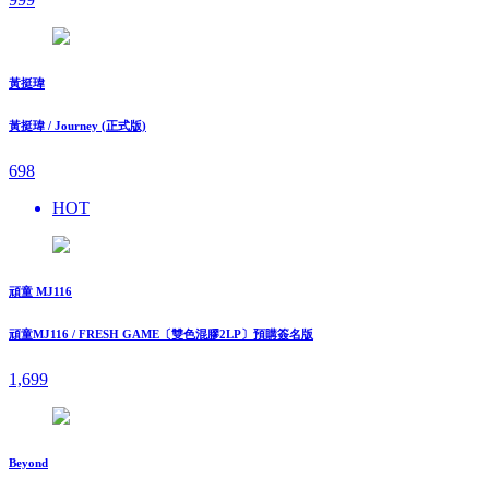
黃挺瑋
黃挺瑋 / Journey (正式版)
698
HOT
頑童 MJ116
頑童MJ116 / FRESH GAME〔雙色混膠2LP〕預購簽名版
1,699
Beyond