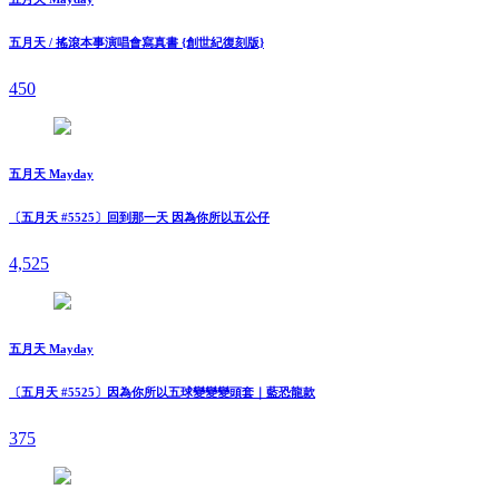
五月天 / 搖滾本事演唱會寫真書 {創世紀復刻版}
450
五月天 Mayday
〔五月天 #5525〕回到那一天 因為你所以五公仔
4,525
五月天 Mayday
〔五月天 #5525〕因為你所以五球變變變頭套｜藍恐龍款
375