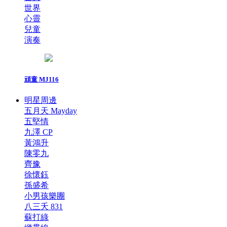
世界
心靈
兒童
演奏
頑童 MJ116
明星周邊
五月天 Mayday
五堅情
九澤 CP
黃鴻升
陳零九
齊豫
徐懷鈺
孫盛希
小男孩樂團
八三夭 831
蘇打綠