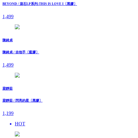
BEYOND / 滾石LP系列:THIS IS LOVE I〔黑膠〕
1,499
陳綺貞
陳綺貞 / 吉他手〔藍膠〕
1,499
梁靜茹
梁靜茹 / 閃亮的星〔黑膠〕
1,199
HOT