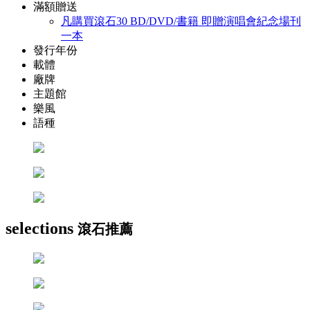
滿額贈送
凡購買滾石30 BD/DVD/書籍 即贈演唱會紀念場刊
一本
發行年份
載體
廠牌
主題館
樂風
語種
selections
滾石推薦