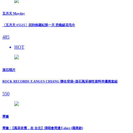
五月天 Mayday
〔五月天 #5525〕回到侏羅紀那一天 恐龍緹花毛巾
485
HOT
滾石唱片
ROCK RECORDS X ANGUS CHIANG 聯名背袋+滾石風采個性資料夾優惠套組
550
齊豫
齊豫 /【風采依舊．在 台北】演唱會周邊T-shirt (蘋果款)