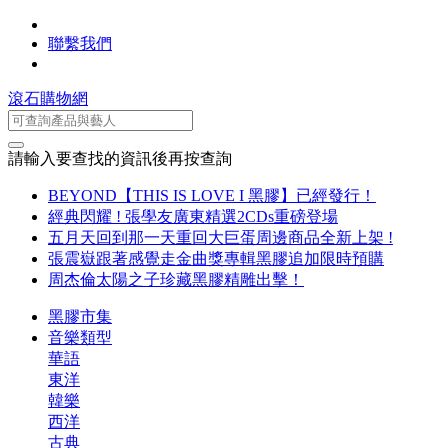
聯繫我們
滾石購物網
請輸入要查找的資訊後再按查詢
BEYOND【THIS IS LOVE I 黑膠】已經發行！
經典閃耀 ! 張學友廣東精選2CDs重磅登場
五月天回到那一天重回大巨蛋周邊商品全新上架 !
張震嶽跟著感覺走金曲獎專輯黑膠追加限時預購
周杰倫太陽之子珍藏黑膠精雕出擊！
黑膠市集
音樂類型
華語
東洋
韓樂
西洋
古典