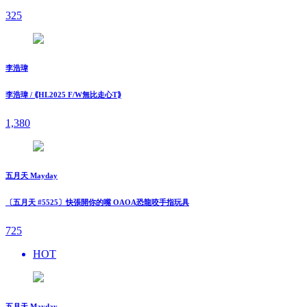
325
李浩瑋
李浩瑋 / ⟪HL2025 F/W無比走⼼T⟫
1,380
五月天 Mayday
〔五月天 #5525〕快張開你的嘴 OAOA恐龍咬手指玩具
725
HOT
五月天 Mayday