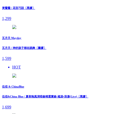
黃鶯鶯 / 花言巧語〔黑膠〕
1,299
五月天 Mayday
五月天 / 神的孩子都在跳舞〔圖膠〕
1,599
HOT
伍佰 & ChinaBlue
伍佰&China Blue / 夏夜晚風演唱會精選實錄-搖滾•浪漫(Live)〔黑膠〕
1,699