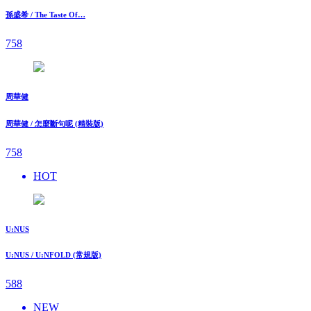
孫盛希 / The Taste Of…
758
周華健
周華健 / 怎麼斷句呢 (精裝版)
758
HOT
U:NUS
U:NUS / U:NFOLD (常規版)
588
NEW