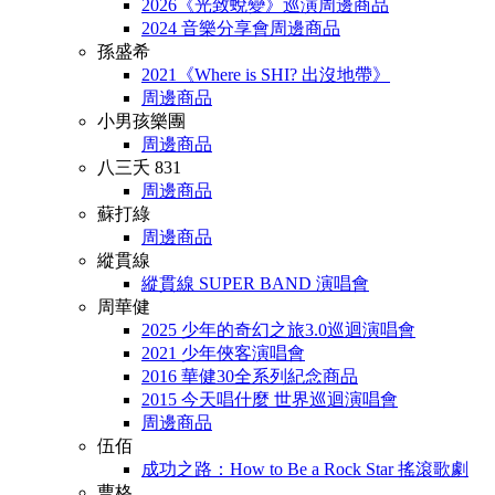
2026《光致蛻變》巡演周邊商品
2024 音樂分享會周邊商品
孫盛希
2021《Where is SHI? 出沒地帶》
周邊商品
小男孩樂團
周邊商品
八三夭 831
周邊商品
蘇打綠
周邊商品
縱貫線
縱貫線 SUPER BAND 演唱會
周華健
2025 少年的奇幻之旅3.0巡迴演唱會
2021 少年俠客演唱會
2016 華健30全系列紀念商品
2015 今天唱什麼 世界巡迴演唱會
周邊商品
伍佰
成功之路：How to Be a Rock Star 搖滾歌劇
曹格