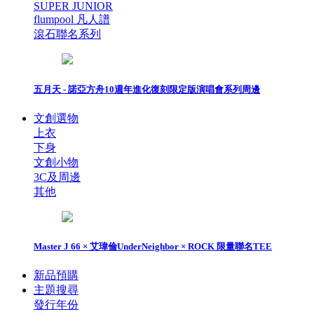
SUPER JUNIOR
flumpool 凡人譜
滾石聯名系列
五月天 - 諾亞方舟10週年進化復刻限定版演唱會系列周邊
文創選物
上衣
下身
文創小物
3C及周邊
其他
Master J 66 × 艾瑋倫UnderNeighbor × ROCK 限量聯名TEE
新品預購
主題搜尋
發行年份