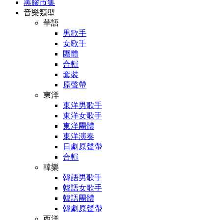
黑膠市集
音樂類型
華語
男歌手
女歌手
團體
合輯
套裝
原聲帶
東洋
東洋男歌手
東洋女歌手
東洋團體
東洋演奏
日劇原聲帶
合輯
韓樂
韓語男歌手
韓語女歌手
韓語團體
韓劇原聲帶
西洋