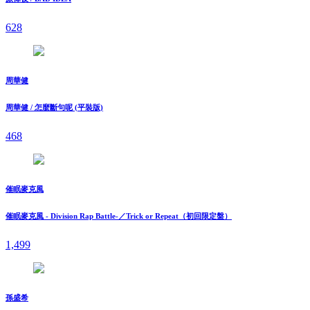
628
周華健
周華健 / 怎麼斷句呢 (平裝版)
468
催眠麥克風
催眠麥克風 - Division Rap Battle-／Trick or Repeat（初回限定盤）
1,499
孫盛希