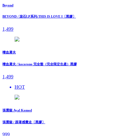
Beyond
BEYOND / 滾石LP系列:THIS IS LOVE I〔黑膠〕
1,499
嗜血屠夫
嗜血屠夫 / kocorono 完全盤（完全限定生產）黑膠
1,499
HOT
張震嶽 Ayal Komod
張震嶽 / 跟著感覺走〔黑膠〕
999