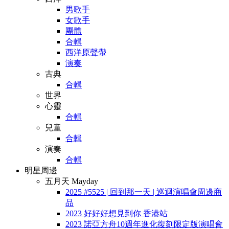
男歌手
女歌手
團體
合輯
西洋原聲帶
演奏
古典
合輯
世界
心靈
合輯
兒童
合輯
演奏
合輯
明星周邊
五月天 Mayday
2025 #5525 | 回到那一天 | 巡迴演唱會周邊商
品
2023 好好好想見到你 香港站
2023 諾亞方舟10週年進化復刻限定版演唱會