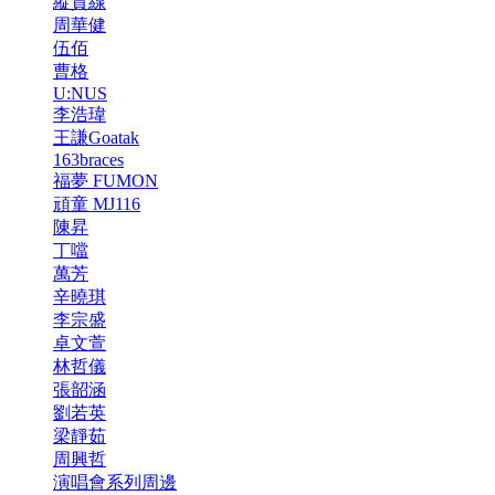
縱貫線
周華健
伍佰
曹格
U:NUS
李浩瑋
王謙Goatak
163braces
福夢 FUMON
頑童 MJ116
陳昇
丁噹
萬芳
辛曉琪
李宗盛
卓文萱
林哲儀
張韶涵
劉若英
梁靜茹
周興哲
演唱會系列周邊