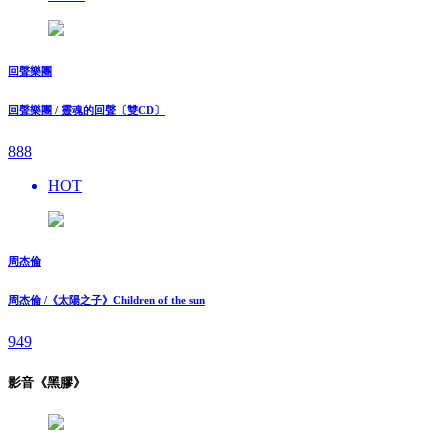
回聲樂團
回聲樂團 / 靈魂的回聲〔雙CD〕
888
HOT
周杰倫
周杰倫 /《太陽之子》Children of the sun
949
影音《黑膠》