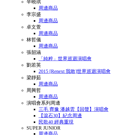
辛曉琪
周邊商品
李宗盛
周邊商品
卓文萱
周邊商品
林哲儀
周邊商品
張韶涵
「純粹」世界巡迴演唱會
劉若英
2015 [Renext 我敢]世界巡迴演唱會
梁靜茹
周邊商品
周興哲
周邊商品
演唱會系列周邊
三毛 齊豫 潘越雲【回聲】演唱會
【滾石30】紀念周邊
民歌40 經典重現
SUPER JUNIOR
周邊商品