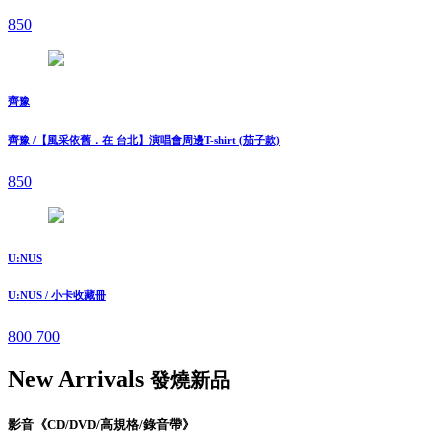
850
齊豫
齊豫 /【風采依舊．在 台北】演唱會周邊T-shirt (茄子款)
850
U:NUS
U:NUS / 小卡收藏冊
800
700
New Arrivals
發燒新品
影音《CD/DVD/高規格/錄音帶》