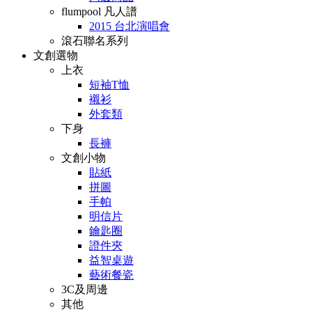
flumpool 凡人譜
2015 台北演唱會
滾石聯名系列
文創選物
上衣
短袖T恤
襯衫
外套類
下身
長褲
文創小物
貼紙
拼圖
手帕
明信片
鑰匙圈
證件夾
益智桌遊
藝術餐瓷
3C及周邊
其他