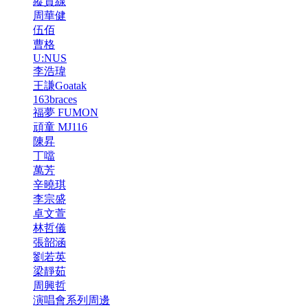
縱貫線
周華健
伍佰
曹格
U:NUS
李浩瑋
王謙Goatak
163braces
福夢 FUMON
頑童 MJ116
陳昇
丁噹
萬芳
辛曉琪
李宗盛
卓文萱
林哲儀
張韶涵
劉若英
梁靜茹
周興哲
演唱會系列周邊