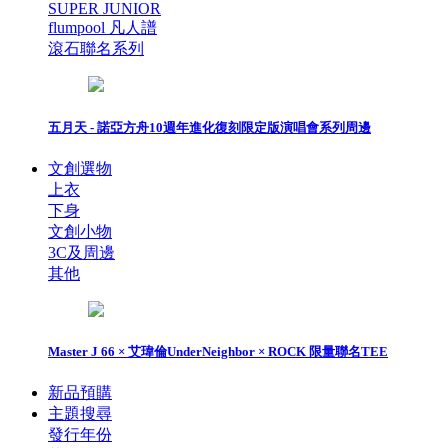
SUPER JUNIOR
flumpool 凡人譜
滾石聯名系列
五月天 - 諾亞方舟10週年進化復刻限定版演唱會系列周邊
文創選物
上衣
下身
文創小物
3C及周邊
其他
Master J 66 × 艾瑋倫UnderNeighbor × ROCK 限量聯名TEE
新品預購
主題搜尋
發行年份