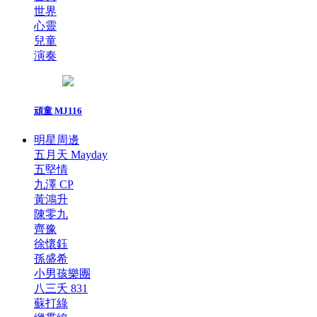
世界
心靈
兒童
演奏
頑童 MJ116
明星周邊
五月天 Mayday
五堅情
九澤 CP
黃鴻升
陳零九
齊豫
徐懷鈺
孫盛希
小男孩樂團
八三夭 831
蘇打綠