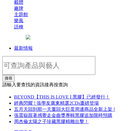
載體
廠牌
主題館
樂風
語種
最新情報
搜尋
請輸入要查找的資訊後再按查詢
BEYOND【THIS IS LOVE I 黑膠】已經發行！
經典閃耀 ! 張學友廣東精選2CDs重磅登場
五月天回到那一天重回大巨蛋周邊商品全新上架 !
張震嶽跟著感覺走金曲獎專輯黑膠追加限時預購
周杰倫太陽之子珍藏黑膠精雕出擊！