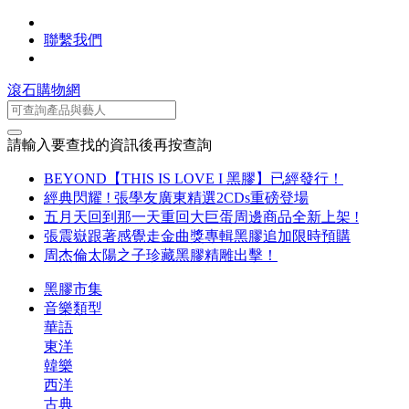
聯繫我們
滾石購物網
請輸入要查找的資訊後再按查詢
BEYOND【THIS IS LOVE I 黑膠】已經發行！
經典閃耀 ! 張學友廣東精選2CDs重磅登場
五月天回到那一天重回大巨蛋周邊商品全新上架 !
張震嶽跟著感覺走金曲獎專輯黑膠追加限時預購
周杰倫太陽之子珍藏黑膠精雕出擊！
黑膠市集
音樂類型
華語
東洋
韓樂
西洋
古典