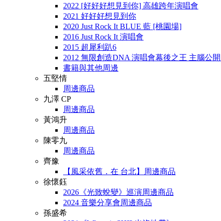
2022 [好好好想見到你] 高雄跨年演唱會
2021 好好好想見到你
2020 Just Rock It BLUE 藍 [桃園場]
2016 Just Rock It 演唱會
2015 超犀利趴6
2012 無限創造DNA 演唱會幕後之王 主腦公
書籍與其他周邊
五堅情
周邊商品
九澤 CP
周邊商品
黃鴻升
周邊商品
陳零九
周邊商品
齊豫
【風采依舊．在 台北】周邊商品
徐懷鈺
2026《光致蛻變》巡演周邊商品
2024 音樂分享會周邊商品
孫盛希