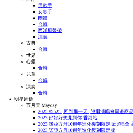
男歌手
女歌手
團體
合輯
西洋原聲帶
演奏
古典
合輯
世界
心靈
合輯
兒童
合輯
演奏
合輯
明星周邊
五月天 Mayday
2025 #5525 | 回到那一天 | 巡迴演唱會周邊商
2023 好好好想見到你 香港站
2023 諾亞方舟10週年進化復刻限定版演唱會 
2023 諾亞方舟10週年進化復刻限定版