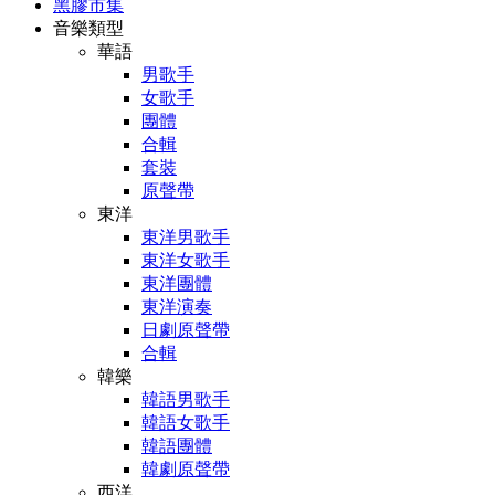
黑膠市集
音樂類型
華語
男歌手
女歌手
團體
合輯
套裝
原聲帶
東洋
東洋男歌手
東洋女歌手
東洋團體
東洋演奏
日劇原聲帶
合輯
韓樂
韓語男歌手
韓語女歌手
韓語團體
韓劇原聲帶
西洋