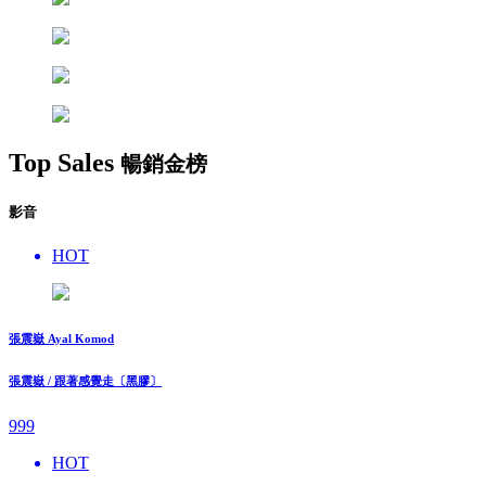
Top Sales
暢銷金榜
影音
HOT
張震嶽 Ayal Komod
張震嶽 / 跟著感覺走〔黑膠〕
999
HOT