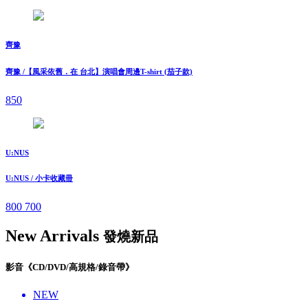
齊豫
齊豫 /【風采依舊．在 台北】演唱會周邊T-shirt (茄子款)
850
U:NUS
U:NUS / 小卡收藏冊
800
700
New Arrivals
發燒新品
影音《CD/DVD/高規格/錄音帶》
NEW