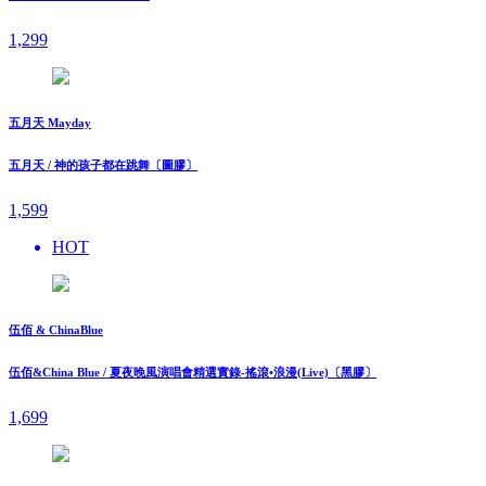
1,299
五月天 Mayday
五月天 / 神的孩子都在跳舞〔圖膠〕
1,599
HOT
伍佰 & ChinaBlue
伍佰&China Blue / 夏夜晚風演唱會精選實錄-搖滾•浪漫(Live)〔黑膠〕
1,699