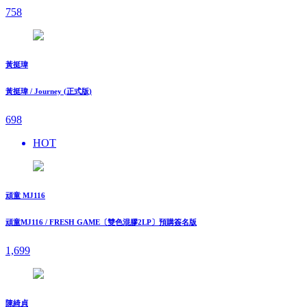
758
黃挺瑋
黃挺瑋 / Journey (正式版)
698
HOT
頑童 MJ116
頑童MJ116 / FRESH GAME〔雙色混膠2LP〕預購簽名版
1,699
陳綺貞