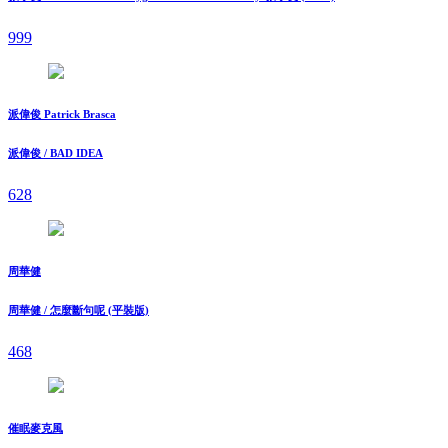
999
派偉俊 Patrick Brasca
派偉俊 / BAD IDEA
628
周華健
周華健 / 怎麼斷句呢 (平裝版)
468
催眠麥克風