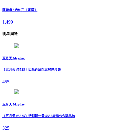
陳綺貞 / 吉他手〔藍膠〕
1,499
明星周邊
五月天 Mayday
〔五月天 #5525〕因為你所以五球怪吊飾
455
五月天 Mayday
〔五月天 #5525〕活到那一天 5555表情包包球吊飾
325