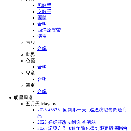
男歌手
女歌手
團體
合輯
西洋原聲帶
演奏
古典
合輯
世界
心靈
合輯
兒童
合輯
演奏
合輯
明星周邊
五月天 Mayday
2025 #5525 | 回到那一天 | 巡迴演唱會周邊商
品
2023 好好好想見到你 香港站
2023 諾亞方舟10週年進化復刻限定版演唱會