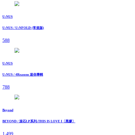
U:NUS
U:NUS / U:NFOLD (常規版)
588
U:NUS
U:NUS / 4Reasons 迷你專輯
788
Beyond
BEYOND / 滾石LP系列:THIS IS LOVE I〔黑膠〕
1,499