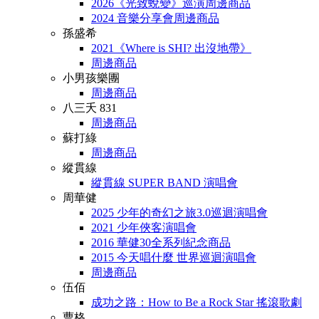
2026《光致蛻變》巡演周邊商品
2024 音樂分享會周邊商品
孫盛希
2021《Where is SHI? 出沒地帶》
周邊商品
小男孩樂團
周邊商品
八三夭 831
周邊商品
蘇打綠
周邊商品
縱貫線
縱貫線 SUPER BAND 演唱會
周華健
2025 少年的奇幻之旅3.0巡迴演唱會
2021 少年俠客演唱會
2016 華健30全系列紀念商品
2015 今天唱什麼 世界巡迴演唱會
周邊商品
伍佰
成功之路：How to Be a Rock Star 搖滾歌劇
曹格