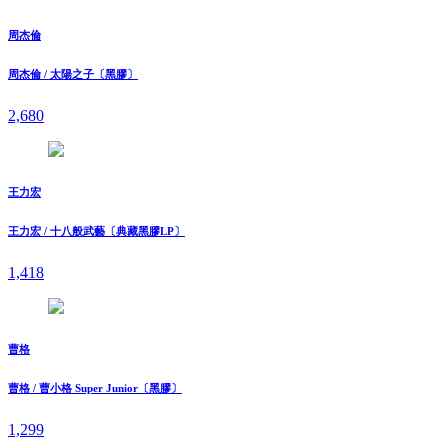
周杰倫
周杰倫 / 太陽之子〔黑膠〕
2,680
王力宏
王力宏 / 十八般武藝〔典藏黑膠LP〕
1,418
曹格
曹格 / 曹小格 Super Junior〔黑膠〕
1,299