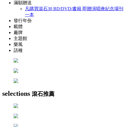
滿額贈送
凡購買滾石30 BD/DVD/書籍 即贈演唱會紀念場刊
一本
發行年份
載體
廠牌
主題館
樂風
語種
selections
滾石推薦