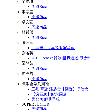
辛曉琪
周邊商品
李宗盛
周邊商品
卓文萱
周邊商品
林哲儀
周邊商品
張韶涵
「純粹」世界巡迴演唱會
劉若英
2015 [Renext 我敢]世界巡迴演唱會
梁靜茹
周邊商品
周興哲
周邊商品
演唱會系列周邊
三毛 齊豫 潘越雲【回聲】演唱會
【滾石30】紀念周邊
民歌40 經典重現
SUPER JUNIOR
周邊商品