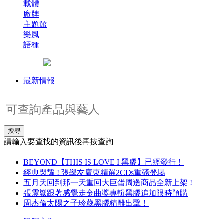
載體
廠牌
主題館
樂風
語種
最新情報
搜尋
請輸入要查找的資訊後再按查詢
BEYOND【THIS IS LOVE I 黑膠】已經發行！
經典閃耀 ! 張學友廣東精選2CDs重磅登場
五月天回到那一天重回大巨蛋周邊商品全新上架 !
張震嶽跟著感覺走金曲獎專輯黑膠追加限時預購
周杰倫太陽之子珍藏黑膠精雕出擊！