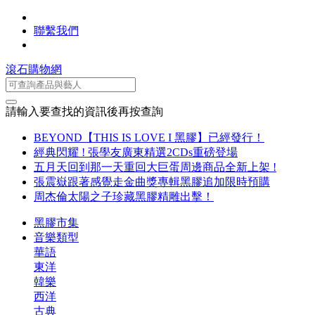
聯繫我們
滾石購物網
請輸入要查找的資訊後再按查詢
BEYOND【THIS IS LOVE I 黑膠】已經發行！
經典閃耀 ! 張學友廣東精選2CDs重磅登場
五月天回到那一天重回大巨蛋周邊商品全新上架 !
張震嶽跟著感覺走金曲獎專輯黑膠追加限時預購
周杰倫太陽之子珍藏黑膠精雕出擊！
黑膠市集
音樂類型
華語
東洋
韓樂
西洋
古典