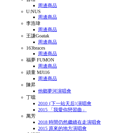
周邊商品
U:NUS
周邊商品
李浩瑋
周邊商品
王謙Goatak
周邊商品
163braces
周邊商品
福夢 FUMON
周邊商品
頑童 MJ116
周邊商品
陳昇
他鄉夢河演唱會
丁噹
2010 {下一站天后}演唱會
2015 「我愛你戀習曲」
萬芳
2018 時間仍然繼續在走演唱會
2015 原來的地方演唱會