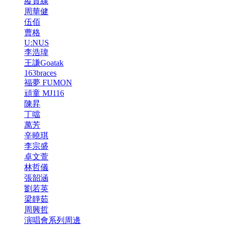
縱貫線
周華健
伍佰
曹格
U:NUS
李浩瑋
王謙Goatak
163braces
福夢 FUMON
頑童 MJ116
陳昇
丁噹
萬芳
辛曉琪
李宗盛
卓文萱
林哲儀
張韶涵
劉若英
梁靜茹
周興哲
演唱會系列周邊