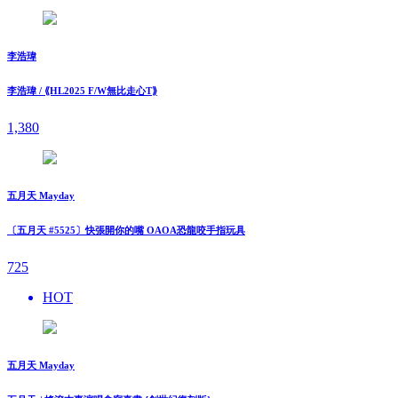
李浩瑋
李浩瑋 / ⟪HL2025 F/W無比走⼼T⟫
1,380
五月天 Mayday
〔五月天 #5525〕快張開你的嘴 OAOA恐龍咬手指玩具
725
HOT
五月天 Mayday