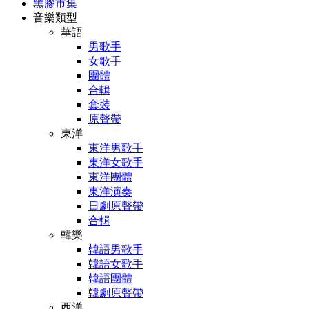
黑膠市集
音樂類型
華語
男歌手
女歌手
團體
合輯
套裝
原聲帶
東洋
東洋男歌手
東洋女歌手
東洋團體
東洋演奏
日劇原聲帶
合輯
韓樂
韓語男歌手
韓語女歌手
韓語團體
韓劇原聲帶
西洋