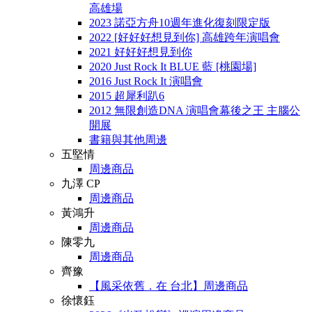
高雄場
2023 諾亞方舟10週年進化復刻限定版
2022 [好好好想見到你] 高雄跨年演唱會
2021 好好好想見到你
2020 Just Rock It BLUE 藍 [桃園場]
2016 Just Rock It 演唱會
2015 超犀利趴6
2012 無限創造DNA 演唱會幕後之王 主腦公
開展
書籍與其他周邊
五堅情
周邊商品
九澤 CP
周邊商品
黃鴻升
周邊商品
陳零九
周邊商品
齊豫
【風采依舊．在 台北】周邊商品
徐懷鈺