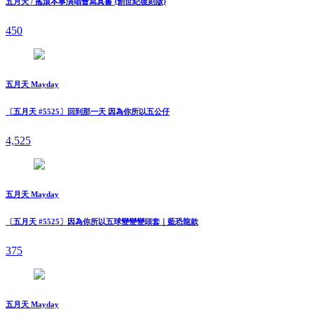
五月天 / 搖滾本事演唱會寫真書 {創世紀復刻版}
450
五月天 Mayday
〔五月天 #5525〕回到那一天 因為你所以五公仔
4,525
五月天 Mayday
〔五月天 #5525〕因為你所以五球變變變頭套｜藍恐龍款
375
五月天 Mayday