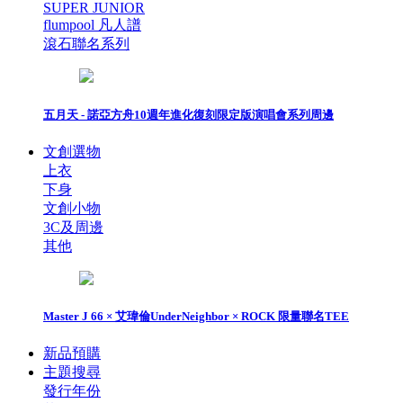
SUPER JUNIOR
flumpool 凡人譜
滾石聯名系列
五月天 - 諾亞方舟10週年進化復刻限定版演唱會系列周邊
文創選物
上衣
下身
文創小物
3C及周邊
其他
Master J 66 × 艾瑋倫UnderNeighbor × ROCK 限量聯名TEE
新品預購
主題搜尋
發行年份