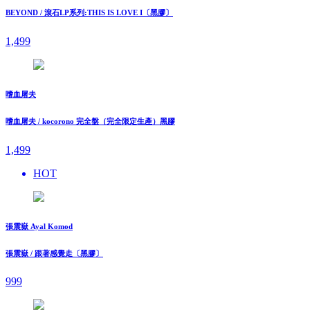
BEYOND / 滾石LP系列:THIS IS LOVE I〔黑膠〕
1,499
嗜血屠夫
嗜血屠夫 / kocorono 完全盤（完全限定生產）黑膠
1,499
HOT
張震嶽 Ayal Komod
張震嶽 / 跟著感覺走〔黑膠〕
999