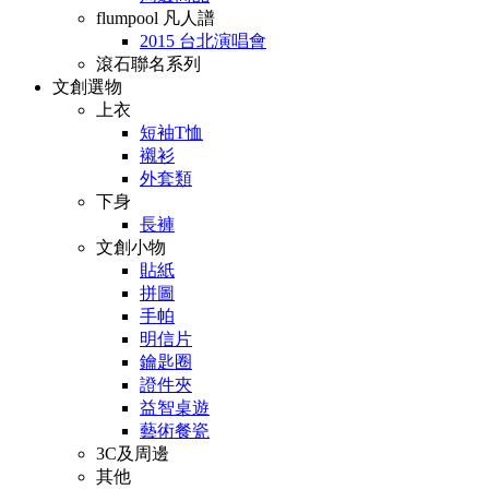
flumpool 凡人譜
2015 台北演唱會
滾石聯名系列
文創選物
上衣
短袖T恤
襯衫
外套類
下身
長褲
文創小物
貼紙
拼圖
手帕
明信片
鑰匙圈
證件夾
益智桌遊
藝術餐瓷
3C及周邊
其他