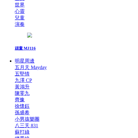
世界
心靈
兒童
演奏
頑童 MJ116
明星周邊
五月天 Mayday
五堅情
九澤 CP
黃鴻升
陳零九
齊豫
徐懷鈺
孫盛希
小男孩樂團
八三夭 831
蘇打綠