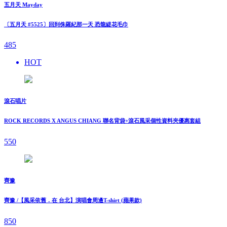
五月天 Mayday
〔五月天 #5525〕回到侏羅紀那一天 恐龍緹花毛巾
485
HOT
滾石唱片
ROCK RECORDS X ANGUS CHIANG 聯名背袋+滾石風采個性資料夾優惠套組
550
齊豫
齊豫 /【風采依舊．在 台北】演唱會周邊T-shirt (蘋果款)
850