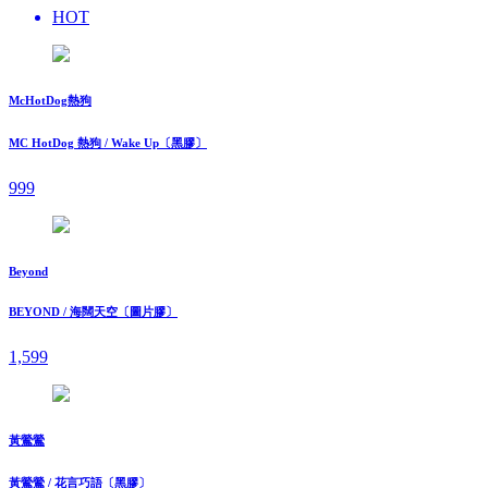
HOT
McHotDog熱狗
MC HotDog 熱狗 / Wake Up〔黑膠〕
999
Beyond
BEYOND / 海闊天空〔圖片膠〕
1,599
黃鶯鶯
黃鶯鶯 / 花言巧語〔黑膠〕