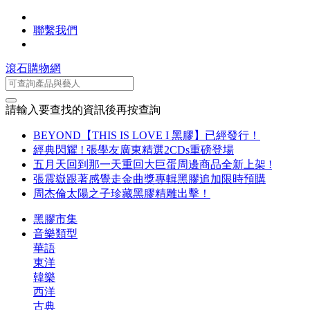
聯繫我們
滾石購物網
請輸入要查找的資訊後再按查詢
BEYOND【THIS IS LOVE I 黑膠】已經發行！
經典閃耀 ! 張學友廣東精選2CDs重磅登場
五月天回到那一天重回大巨蛋周邊商品全新上架 !
張震嶽跟著感覺走金曲獎專輯黑膠追加限時預購
周杰倫太陽之子珍藏黑膠精雕出擊！
黑膠市集
音樂類型
華語
東洋
韓樂
西洋
古典