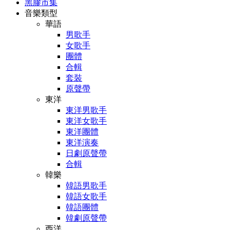
黑膠市集
音樂類型
華語
男歌手
女歌手
團體
合輯
套裝
原聲帶
東洋
東洋男歌手
東洋女歌手
東洋團體
東洋演奏
日劇原聲帶
合輯
韓樂
韓語男歌手
韓語女歌手
韓語團體
韓劇原聲帶
西洋