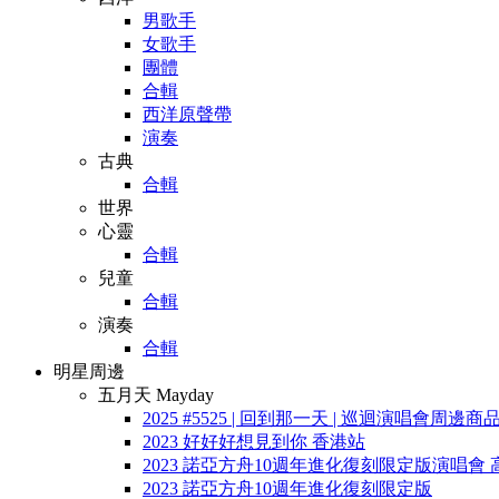
男歌手
女歌手
團體
合輯
西洋原聲帶
演奏
古典
合輯
世界
心靈
合輯
兒童
合輯
演奏
合輯
明星周邊
五月天 Mayday
2025 #5525 | 回到那一天 | 巡迴演唱會周邊商
2023 好好好想見到你 香港站
2023 諾亞方舟10週年進化復刻限定版演唱會 
2023 諾亞方舟10週年進化復刻限定版