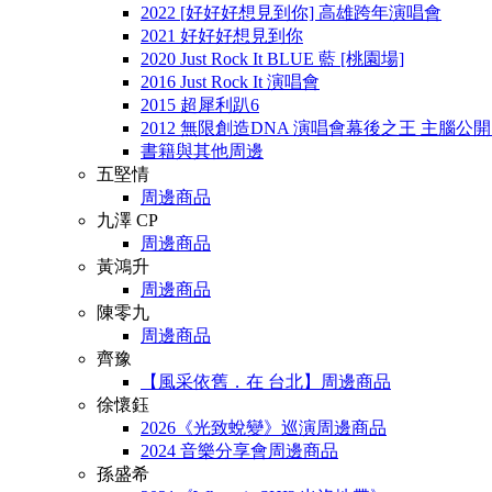
2022 [好好好想見到你] 高雄跨年演唱會
2021 好好好想見到你
2020 Just Rock It BLUE 藍 [桃園場]
2016 Just Rock It 演唱會
2015 超犀利趴6
2012 無限創造DNA 演唱會幕後之王 主腦公
書籍與其他周邊
五堅情
周邊商品
九澤 CP
周邊商品
黃鴻升
周邊商品
陳零九
周邊商品
齊豫
【風采依舊．在 台北】周邊商品
徐懷鈺
2026《光致蛻變》巡演周邊商品
2024 音樂分享會周邊商品
孫盛希