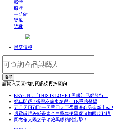
載體
廠牌
主題館
樂風
語種
最新情報
搜尋
請輸入要查找的資訊後再按查詢
BEYOND【THIS IS LOVE I 黑膠】已經發行！
經典閃耀 ! 張學友廣東精選2CDs重磅登場
五月天回到那一天重回大巨蛋周邊商品全新上架 !
張震嶽跟著感覺走金曲獎專輯黑膠追加限時預購
周杰倫太陽之子珍藏黑膠精雕出擊！