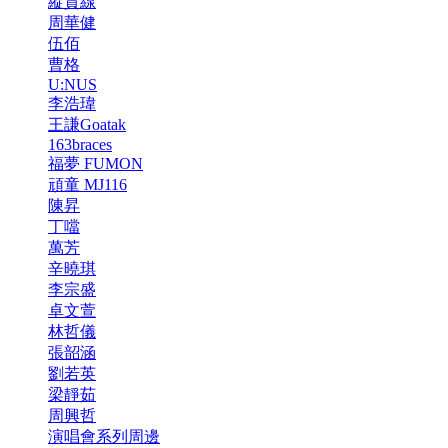
縱貫線
周華健
伍佰
曹格
U:NUS
李浩瑋
王謙Goatak
163braces
福夢 FUMON
頑童 MJ116
陳昇
丁噹
萬芳
辛曉琪
李宗盛
卓文萱
林哲儀
張韶涵
劉若英
梁靜茹
周興哲
演唱會系列周邊