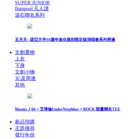
SUPER JUNIOR
flumpool 凡人譜
滾石聯名系列
五月天 - 諾亞方舟10週年進化復刻限定版演唱會系列周邊
文創選物
上衣
下身
文創小物
3C及周邊
其他
Master J 66 × 艾瑋倫UnderNeighbor × ROCK 限量聯名TEE
新品預購
主題搜尋
發行年份