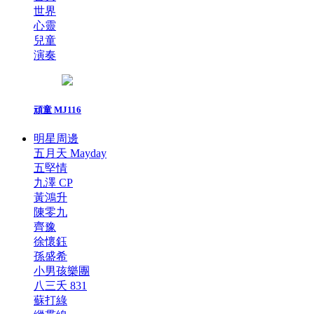
世界
心靈
兒童
演奏
頑童 MJ116
明星周邊
五月天 Mayday
五堅情
九澤 CP
黃鴻升
陳零九
齊豫
徐懷鈺
孫盛希
小男孩樂團
八三夭 831
蘇打綠