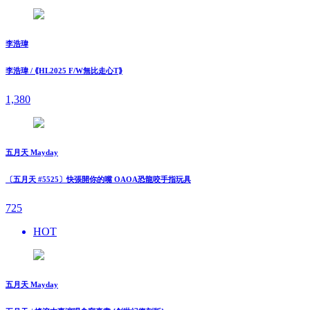
李浩瑋
李浩瑋 / ⟪HL2025 F/W無比走⼼T⟫
1,380
五月天 Mayday
〔五月天 #5525〕快張開你的嘴 OAOA恐龍咬手指玩具
725
HOT
五月天 Mayday