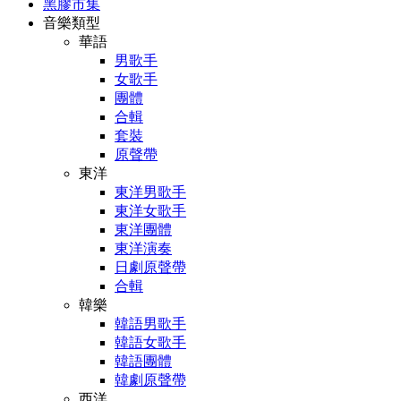
黑膠市集
音樂類型
華語
男歌手
女歌手
團體
合輯
套裝
原聲帶
東洋
東洋男歌手
東洋女歌手
東洋團體
東洋演奏
日劇原聲帶
合輯
韓樂
韓語男歌手
韓語女歌手
韓語團體
韓劇原聲帶
西洋