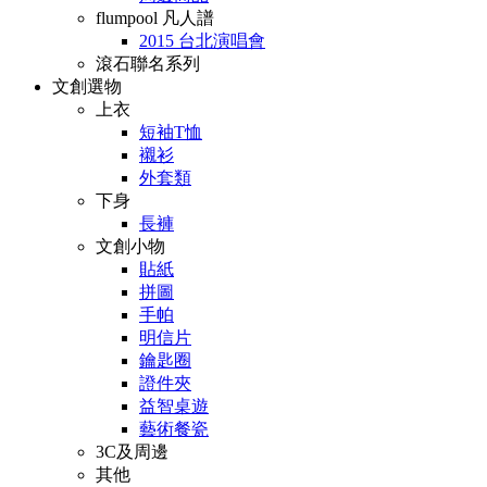
flumpool 凡人譜
2015 台北演唱會
滾石聯名系列
文創選物
上衣
短袖T恤
襯衫
外套類
下身
長褲
文創小物
貼紙
拼圖
手帕
明信片
鑰匙圈
證件夾
益智桌遊
藝術餐瓷
3C及周邊
其他