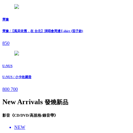
齊豫
齊豫 /【風采依舊．在 台北】演唱會周邊T-shirt (茄子款)
850
U:NUS
U:NUS / 小卡收藏冊
800
700
New Arrivals
發燒新品
影音《CD/DVD/高規格/錄音帶》
NEW