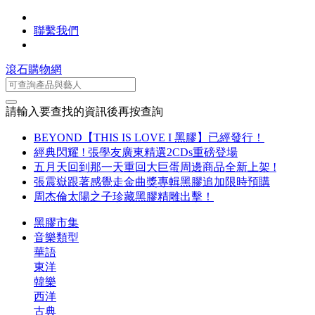
聯繫我們
滾石購物網
請輸入要查找的資訊後再按查詢
BEYOND【THIS IS LOVE I 黑膠】已經發行！
經典閃耀 ! 張學友廣東精選2CDs重磅登場
五月天回到那一天重回大巨蛋周邊商品全新上架 !
張震嶽跟著感覺走金曲獎專輯黑膠追加限時預購
周杰倫太陽之子珍藏黑膠精雕出擊！
黑膠市集
音樂類型
華語
東洋
韓樂
西洋
古典