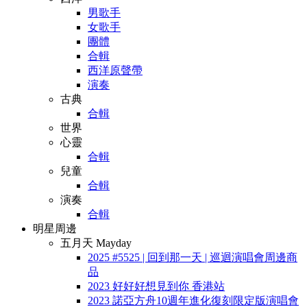
男歌手
女歌手
團體
合輯
西洋原聲帶
演奏
古典
合輯
世界
心靈
合輯
兒童
合輯
演奏
合輯
明星周邊
五月天 Mayday
2025 #5525 | 回到那一天 | 巡迴演唱會周邊商
品
2023 好好好想見到你 香港站
2023 諾亞方舟10週年進化復刻限定版演唱會