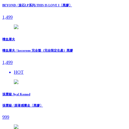
BEYOND / 滾石LP系列:THIS IS LOVE I〔黑膠〕
1,499
嗜血屠夫
嗜血屠夫 / kocorono 完全盤（完全限定生產）黑膠
1,499
HOT
張震嶽 Ayal Komod
張震嶽 / 跟著感覺走〔黑膠〕
999