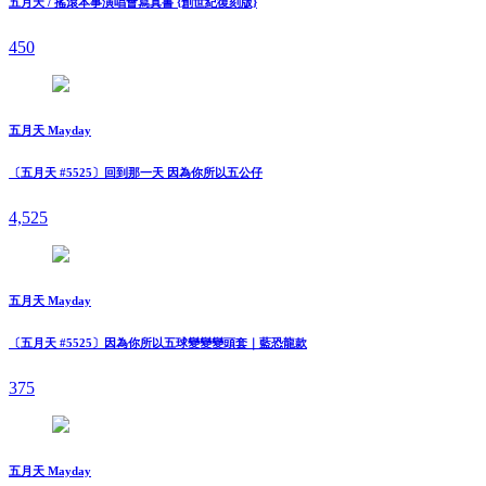
五月天 / 搖滾本事演唱會寫真書 {創世紀復刻版}
450
五月天 Mayday
〔五月天 #5525〕回到那一天 因為你所以五公仔
4,525
五月天 Mayday
〔五月天 #5525〕因為你所以五球變變變頭套｜藍恐龍款
375
五月天 Mayday