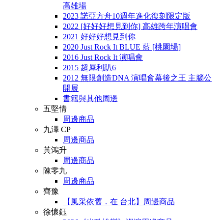
高雄場
2023 諾亞方舟10週年進化復刻限定版
2022 [好好好想見到你] 高雄跨年演唱會
2021 好好好想見到你
2020 Just Rock It BLUE 藍 [桃園場]
2016 Just Rock It 演唱會
2015 超犀利趴6
2012 無限創造DNA 演唱會幕後之王 主腦公
開展
書籍與其他周邊
五堅情
周邊商品
九澤 CP
周邊商品
黃鴻升
周邊商品
陳零九
周邊商品
齊豫
【風采依舊．在 台北】周邊商品
徐懷鈺