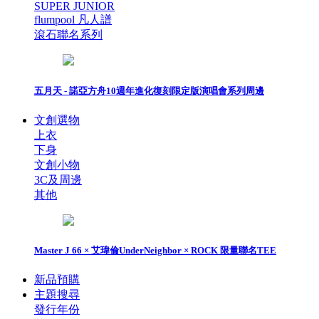
SUPER JUNIOR
flumpool 凡人譜
滾石聯名系列
五月天 - 諾亞方舟10週年進化復刻限定版演唱會系列周邊
文創選物
上衣
下身
文創小物
3C及周邊
其他
Master J 66 × 艾瑋倫UnderNeighbor × ROCK 限量聯名TEE
新品預購
主題搜尋
發行年份