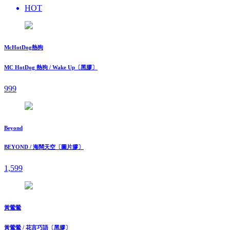
HOT
McHotDog熱狗
MC HotDog 熱狗 / Wake Up〔黑膠〕
999
Beyond
BEYOND / 海闊天空〔圖片膠〕
1,599
黃鶯鶯
黃鶯鶯 / 花言巧語〔黑膠〕