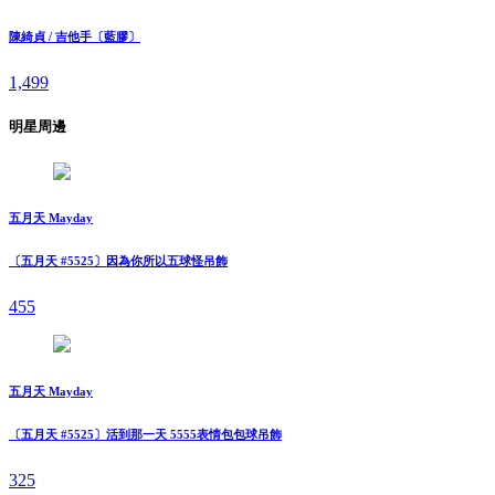
陳綺貞 / 吉他手〔藍膠〕
1,499
明星周邊
五月天 Mayday
〔五月天 #5525〕因為你所以五球怪吊飾
455
五月天 Mayday
〔五月天 #5525〕活到那一天 5555表情包包球吊飾
325