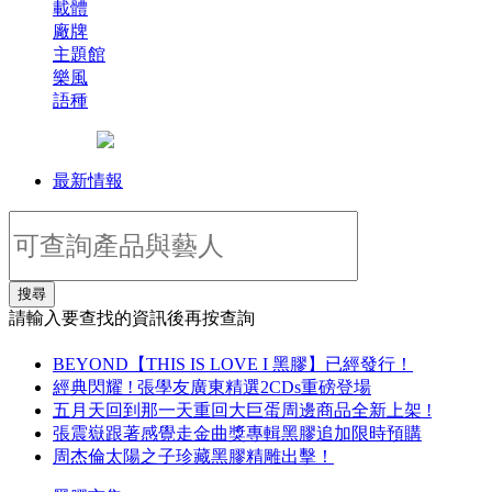
載體
廠牌
主題館
樂風
語種
最新情報
搜尋
請輸入要查找的資訊後再按查詢
BEYOND【THIS IS LOVE I 黑膠】已經發行！
經典閃耀 ! 張學友廣東精選2CDs重磅登場
五月天回到那一天重回大巨蛋周邊商品全新上架 !
張震嶽跟著感覺走金曲獎專輯黑膠追加限時預購
周杰倫太陽之子珍藏黑膠精雕出擊！