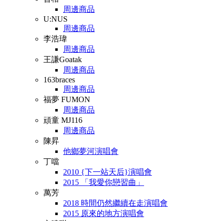
周邊商品
U:NUS
周邊商品
李浩瑋
周邊商品
王謙Goatak
周邊商品
163braces
周邊商品
福夢 FUMON
周邊商品
頑童 MJ116
周邊商品
陳昇
他鄉夢河演唱會
丁噹
2010 {下一站天后}演唱會
2015 「我愛你戀習曲」
萬芳
2018 時間仍然繼續在走演唱會
2015 原來的地方演唱會