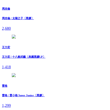
周杰倫
周杰倫 / 太陽之子〔黑膠〕
2,680
王力宏
王力宏 / 十八般武藝〔典藏黑膠LP〕
1,418
曹格
曹格 / 曹小格 Super Junior〔黑膠〕
1,299