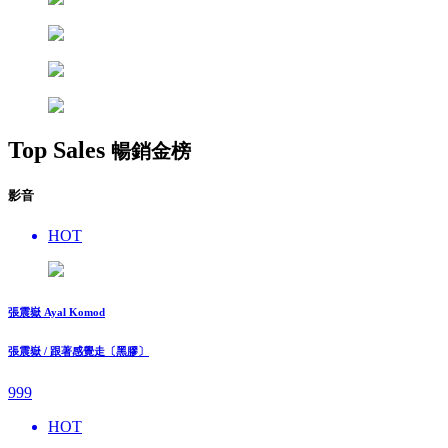
Top Sales
暢銷金榜
影音
HOT
張震嶽 Ayal Komod
張震嶽 / 跟著感覺走〔黑膠〕
999
HOT