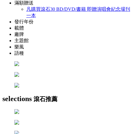
滿額贈送
凡購買滾石30 BD/DVD/書籍 即贈演唱會紀念場刊
一本
發行年份
載體
廠牌
主題館
樂風
語種
selections
滾石推薦