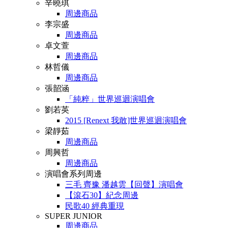
辛曉琪
周邊商品
李宗盛
周邊商品
卓文萱
周邊商品
林哲儀
周邊商品
張韶涵
「純粹」世界巡迴演唱會
劉若英
2015 [Renext 我敢]世界巡迴演唱會
梁靜茹
周邊商品
周興哲
周邊商品
演唱會系列周邊
三毛 齊豫 潘越雲【回聲】演唱會
【滾石30】紀念周邊
民歌40 經典重現
SUPER JUNIOR
周邊商品