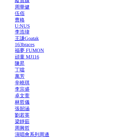
縱貫線
周華健
伍佰
曹格
U:NUS
李浩瑋
王謙Goatak
163braces
福夢 FUMON
頑童 MJ116
陳昇
丁噹
萬芳
辛曉琪
李宗盛
卓文萱
林哲儀
張韶涵
劉若英
梁靜茹
周興哲
演唱會系列周邊