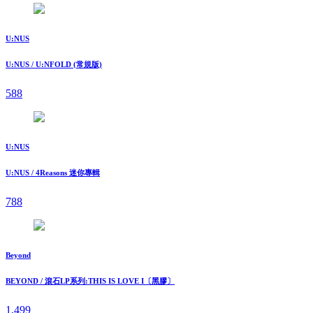
U:NUS
U:NUS / U:NFOLD (常規版)
588
U:NUS
U:NUS / 4Reasons 迷你專輯
788
Beyond
BEYOND / 滾石LP系列:THIS IS LOVE I〔黑膠〕
1,499