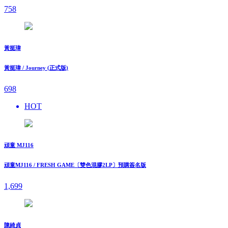
758
黃挺瑋
黃挺瑋 / Journey (正式版)
698
HOT
頑童 MJ116
頑童MJ116 / FRESH GAME〔雙色混膠2LP〕預購簽名版
1,699
陳綺貞