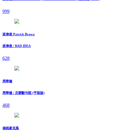
999
派偉俊 Patrick Brasca
派偉俊 / BAD IDEA
628
周華健
周華健 / 怎麼斷句呢 (平裝版)
468
催眠麥克風