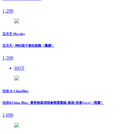
1,299
五月天 Mayday
五月天 / 神的孩子都在跳舞〔圖膠〕
1,599
HOT
伍佰 & ChinaBlue
伍佰&China Blue / 夏夜晚風演唱會精選實錄-搖滾•浪漫(Live)〔黑膠〕
1,699