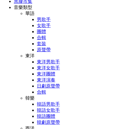
黑膠市集
音樂類型
華語
男歌手
女歌手
團體
合輯
套裝
原聲帶
東洋
東洋男歌手
東洋女歌手
東洋團體
東洋演奏
日劇原聲帶
合輯
韓樂
韓語男歌手
韓語女歌手
韓語團體
韓劇原聲帶
西洋