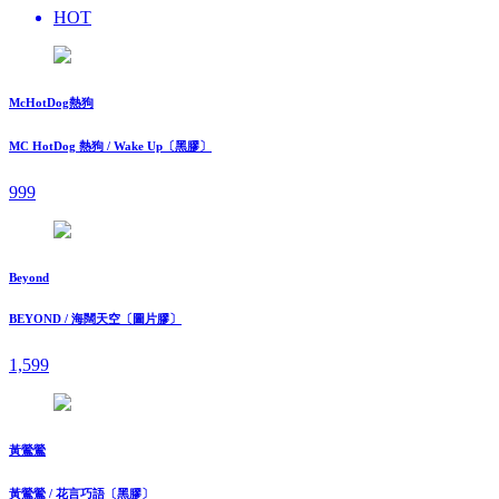
HOT
McHotDog熱狗
MC HotDog 熱狗 / Wake Up〔黑膠〕
999
Beyond
BEYOND / 海闊天空〔圖片膠〕
1,599
黃鶯鶯
黃鶯鶯 / 花言巧語〔黑膠〕