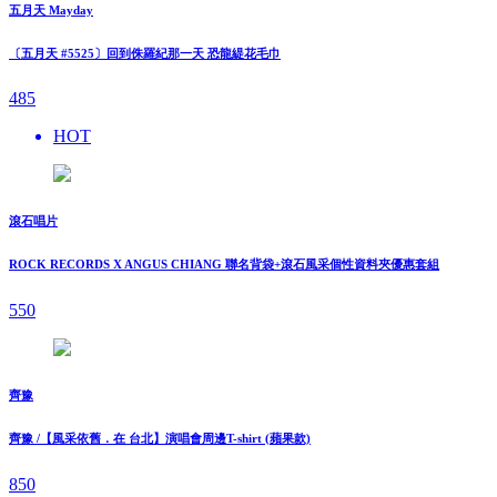
五月天 Mayday
〔五月天 #5525〕回到侏羅紀那一天 恐龍緹花毛巾
485
HOT
滾石唱片
ROCK RECORDS X ANGUS CHIANG 聯名背袋+滾石風采個性資料夾優惠套組
550
齊豫
齊豫 /【風采依舊．在 台北】演唱會周邊T-shirt (蘋果款)
850