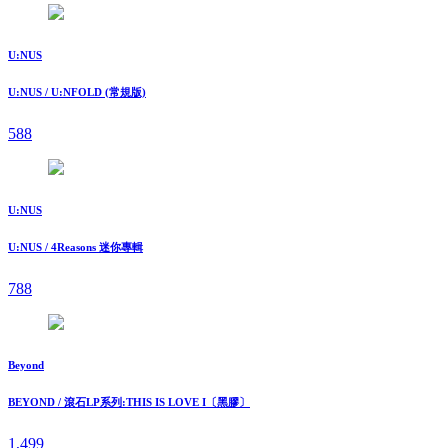
U:NUS
U:NUS / U:NFOLD (常規版)
588
U:NUS
U:NUS / 4Reasons 迷你專輯
788
Beyond
BEYOND / 滾石LP系列:THIS IS LOVE I〔黑膠〕
1,499