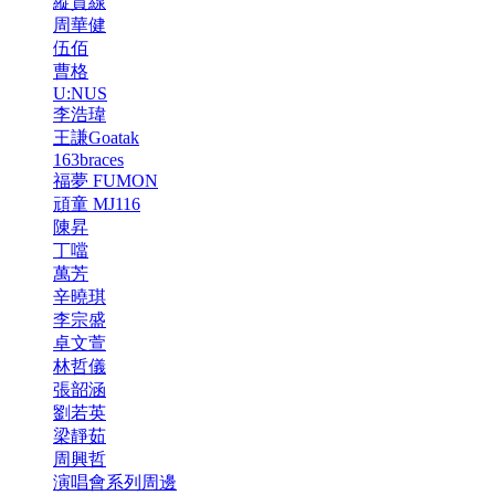
縱貫線
周華健
伍佰
曹格
U:NUS
李浩瑋
王謙Goatak
163braces
福夢 FUMON
頑童 MJ116
陳昇
丁噹
萬芳
辛曉琪
李宗盛
卓文萱
林哲儀
張韶涵
劉若英
梁靜茹
周興哲
演唱會系列周邊