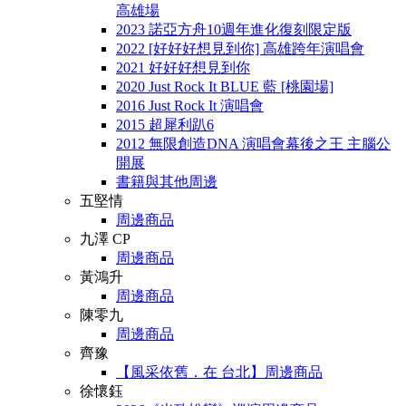
高雄場
2023 諾亞方舟10週年進化復刻限定版
2022 [好好好想見到你] 高雄跨年演唱會
2021 好好好想見到你
2020 Just Rock It BLUE 藍 [桃園場]
2016 Just Rock It 演唱會
2015 超犀利趴6
2012 無限創造DNA 演唱會幕後之王 主腦公
開展
書籍與其他周邊
五堅情
周邊商品
九澤 CP
周邊商品
黃鴻升
周邊商品
陳零九
周邊商品
齊豫
【風采依舊．在 台北】周邊商品
徐懷鈺