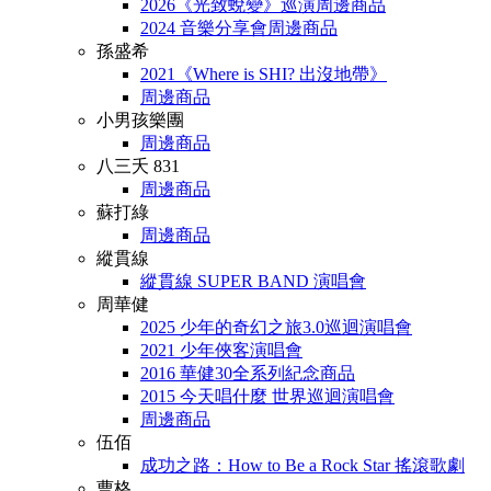
2026《光致蛻變》巡演周邊商品
2024 音樂分享會周邊商品
孫盛希
2021《Where is SHI? 出沒地帶》
周邊商品
小男孩樂團
周邊商品
八三夭 831
周邊商品
蘇打綠
周邊商品
縱貫線
縱貫線 SUPER BAND 演唱會
周華健
2025 少年的奇幻之旅3.0巡迴演唱會
2021 少年俠客演唱會
2016 華健30全系列紀念商品
2015 今天唱什麼 世界巡迴演唱會
周邊商品
伍佰
成功之路：How to Be a Rock Star 搖滾歌劇
曹格