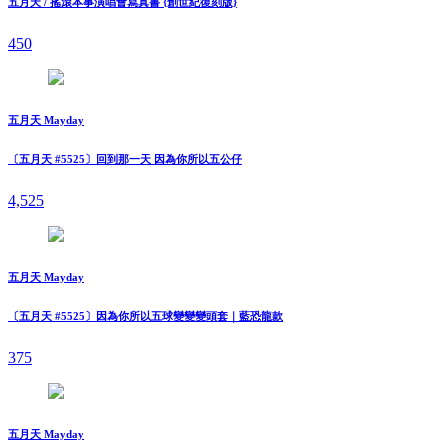
五月天 / 搖滾本事演唱會寫真書 {創世紀復刻版}
450
五月天 Mayday
〔五月天 #5525〕回到那一天 因為你所以五公仔
4,525
五月天 Mayday
〔五月天 #5525〕因為你所以五球變變變頭套｜藍恐龍款
375
五月天 Mayday