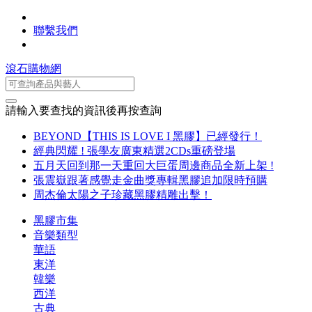
聯繫我們
滾石購物網
請輸入要查找的資訊後再按查詢
BEYOND【THIS IS LOVE I 黑膠】已經發行！
經典閃耀 ! 張學友廣東精選2CDs重磅登場
五月天回到那一天重回大巨蛋周邊商品全新上架 !
張震嶽跟著感覺走金曲獎專輯黑膠追加限時預購
周杰倫太陽之子珍藏黑膠精雕出擊！
黑膠市集
音樂類型
華語
東洋
韓樂
西洋
古典