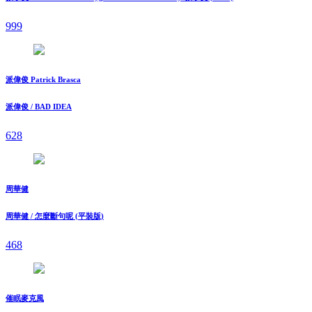
999
派偉俊 Patrick Brasca
派偉俊 / BAD IDEA
628
周華健
周華健 / 怎麼斷句呢 (平裝版)
468
催眠麥克風