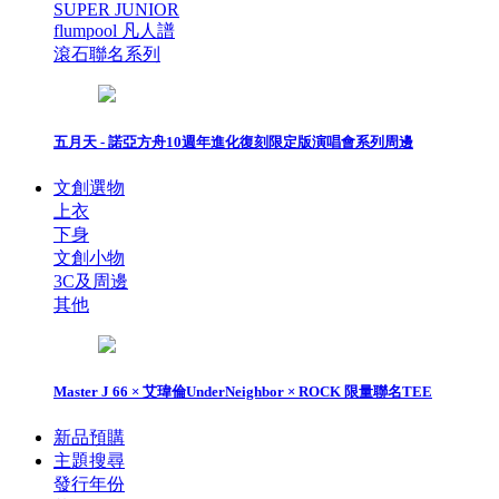
SUPER JUNIOR
flumpool 凡人譜
滾石聯名系列
五月天 - 諾亞方舟10週年進化復刻限定版演唱會系列周邊
文創選物
上衣
下身
文創小物
3C及周邊
其他
Master J 66 × 艾瑋倫UnderNeighbor × ROCK 限量聯名TEE
新品預購
主題搜尋
發行年份