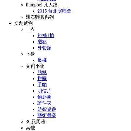
flumpool 凡人譜
2015 台北演唱會
滾石聯名系列
文創選物
上衣
短袖T恤
襯衫
外套類
下身
長褲
文創小物
貼紙
拼圖
手帕
明信片
鑰匙圈
證件夾
益智桌遊
藝術餐瓷
3C及周邊
其他