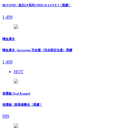
BEYOND / 滾石LP系列:THIS IS LOVE I〔黑膠〕
1,499
嗜血屠夫
嗜血屠夫 / kocorono 完全盤（完全限定生產）黑膠
1,499
HOT
張震嶽 Ayal Komod
張震嶽 / 跟著感覺走〔黑膠〕
999