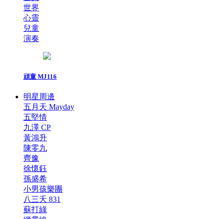
世界
心靈
兒童
演奏
頑童 MJ116
明星周邊
五月天 Mayday
五堅情
九澤 CP
黃鴻升
陳零九
齊豫
徐懷鈺
孫盛希
小男孩樂團
八三夭 831
蘇打綠