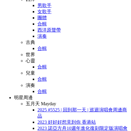
男歌手
女歌手
團體
合輯
西洋原聲帶
演奏
古典
合輯
世界
心靈
合輯
兒童
合輯
演奏
合輯
明星周邊
五月天 Mayday
2025 #5525 | 回到那一天 | 巡迴演唱會周邊商
品
2023 好好好想見到你 香港站
2023 諾亞方舟10週年進化復刻限定版演唱會