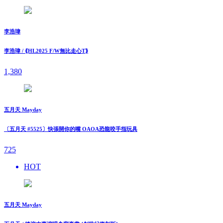
李浩瑋
李浩瑋 / ⟪HL2025 F/W無比走⼼T⟫
1,380
五月天 Mayday
〔五月天 #5525〕快張開你的嘴 OAOA恐龍咬手指玩具
725
HOT
五月天 Mayday