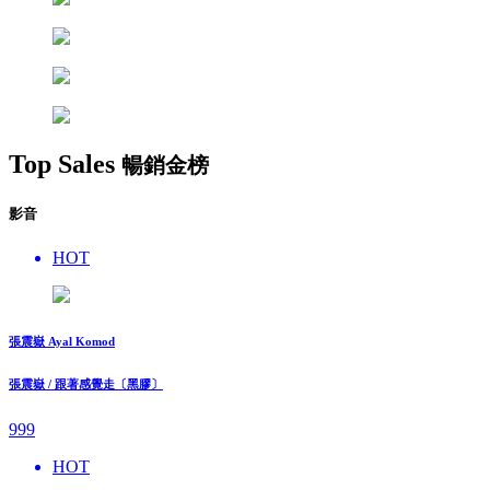
Top Sales
暢銷金榜
影音
HOT
張震嶽 Ayal Komod
張震嶽 / 跟著感覺走〔黑膠〕
999
HOT