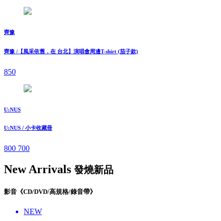
齊豫
齊豫 /【風采依舊．在 台北】演唱會周邊T-shirt (茄子款)
850
U:NUS
U:NUS / 小卡收藏冊
800
700
New Arrivals
發燒新品
影音《CD/DVD/高規格/錄音帶》
NEW