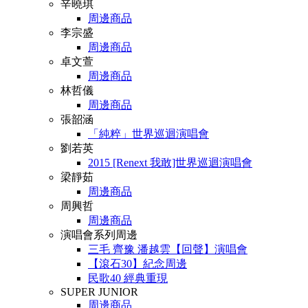
辛曉琪
周邊商品
李宗盛
周邊商品
卓文萱
周邊商品
林哲儀
周邊商品
張韶涵
「純粹」世界巡迴演唱會
劉若英
2015 [Renext 我敢]世界巡迴演唱會
梁靜茹
周邊商品
周興哲
周邊商品
演唱會系列周邊
三毛 齊豫 潘越雲【回聲】演唱會
【滾石30】紀念周邊
民歌40 經典重現
SUPER JUNIOR
周邊商品