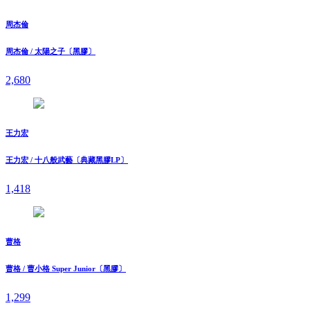
周杰倫
周杰倫 / 太陽之子〔黑膠〕
2,680
王力宏
王力宏 / 十八般武藝〔典藏黑膠LP〕
1,418
曹格
曹格 / 曹小格 Super Junior〔黑膠〕
1,299