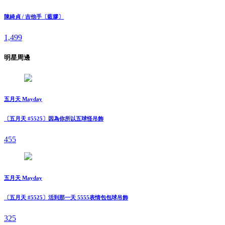
陳綺貞 / 吉他手〔藍膠〕
1,499
明星周邊
五月天 Mayday
〔五月天 #5525〕因為你所以五球怪吊飾
455
五月天 Mayday
〔五月天 #5525〕活到那一天 5555表情包包球吊飾
325