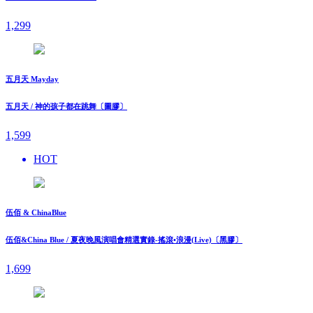
1,299
五月天 Mayday
五月天 / 神的孩子都在跳舞〔圖膠〕
1,599
HOT
伍佰 & ChinaBlue
伍佰&China Blue / 夏夜晚風演唱會精選實錄-搖滾•浪漫(Live)〔黑膠〕
1,699