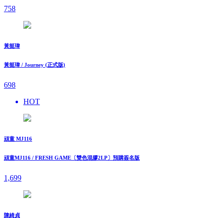
758
黃挺瑋
黃挺瑋 / Journey (正式版)
698
HOT
頑童 MJ116
頑童MJ116 / FRESH GAME〔雙色混膠2LP〕預購簽名版
1,699
陳綺貞