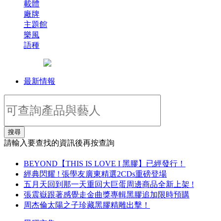
載體
廠牌
主題館
樂風
語種
最新情報
搜尋
請輸入要查找的資訊後再按查詢
BEYOND【THIS IS LOVE I 黑膠】已經發行！
經典閃耀 ! 張學友廣東精選2CDs重磅登場
五月天回到那一天重回大巨蛋周邊商品全新上架 !
張震嶽跟著感覺走金曲獎專輯黑膠追加限時預購
周杰倫太陽之子珍藏黑膠精雕出擊！