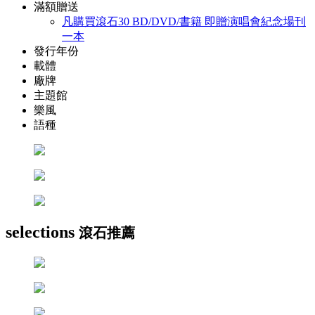
滿額贈送
凡購買滾石30 BD/DVD/書籍 即贈演唱會紀念場刊
一本
發行年份
載體
廠牌
主題館
樂風
語種
selections
滾石推薦