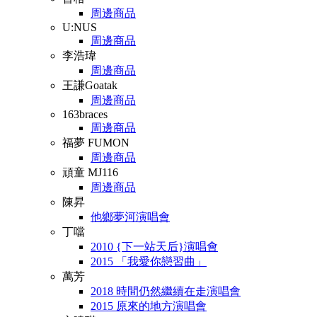
周邊商品
U:NUS
周邊商品
李浩瑋
周邊商品
王謙Goatak
周邊商品
163braces
周邊商品
福夢 FUMON
周邊商品
頑童 MJ116
周邊商品
陳昇
他鄉夢河演唱會
丁噹
2010 {下一站天后}演唱會
2015 「我愛你戀習曲」
萬芳
2018 時間仍然繼續在走演唱會
2015 原來的地方演唱會