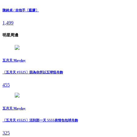
陳綺貞 / 吉他手〔藍膠〕
1,499
明星周邊
五月天 Mayday
〔五月天 #5525〕因為你所以五球怪吊飾
455
五月天 Mayday
〔五月天 #5525〕活到那一天 5555表情包包球吊飾
325