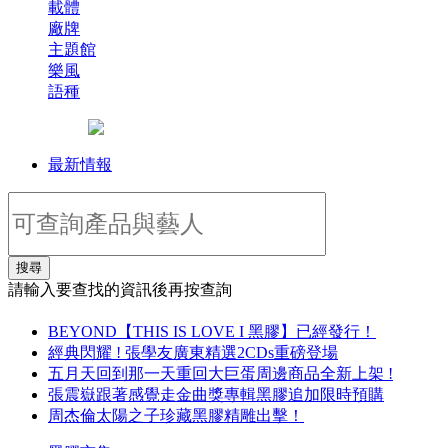
載體
廠牌
主題館
樂風
語種
最新情報
搜尋
請輸入要查找的資訊後再按查詢
BEYOND【THIS IS LOVE I 黑膠】已經發行！
經典閃耀 ! 張學友廣東精選2CDs重磅登場
五月天回到那一天重回大巨蛋周邊商品全新上架 !
張震嶽跟著感覺走金曲獎專輯黑膠追加限時預購
周杰倫太陽之子珍藏黑膠精雕出擊！