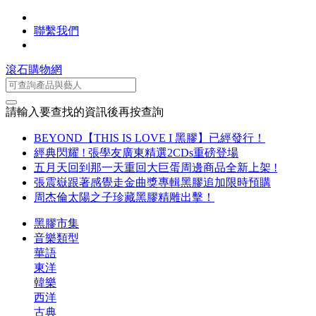
聯繫我們
滾石購物網
請輸入要查找的資訊後再按查詢
BEYOND【THIS IS LOVE I 黑膠】已經發行！
經典閃耀 ! 張學友廣東精選2CDs重磅登場
五月天回到那一天重回大巨蛋周邊商品全新上架 !
張震嶽跟著感覺走金曲獎專輯黑膠追加限時預購
周杰倫太陽之子珍藏黑膠精雕出擊！
黑膠市集
音樂類型
華語
東洋
韓樂
西洋
古典