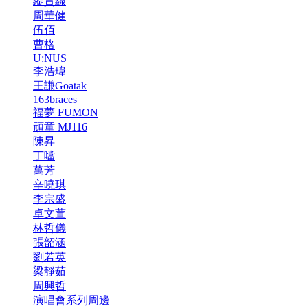
縱貫線
周華健
伍佰
曹格
U:NUS
李浩瑋
王謙Goatak
163braces
福夢 FUMON
頑童 MJ116
陳昇
丁噹
萬芳
辛曉琪
李宗盛
卓文萱
林哲儀
張韶涵
劉若英
梁靜茹
周興哲
演唱會系列周邊