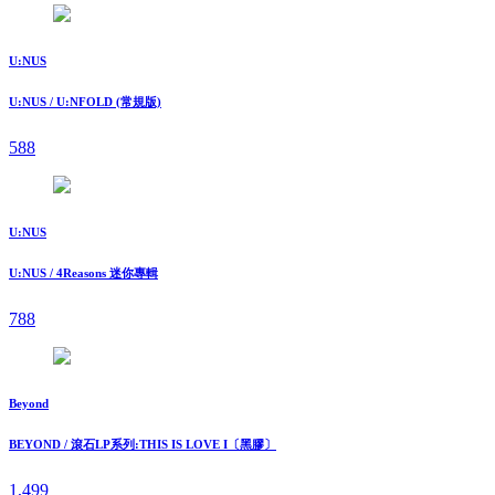
U:NUS
U:NUS / U:NFOLD (常規版)
588
U:NUS
U:NUS / 4Reasons 迷你專輯
788
Beyond
BEYOND / 滾石LP系列:THIS IS LOVE I〔黑膠〕
1,499