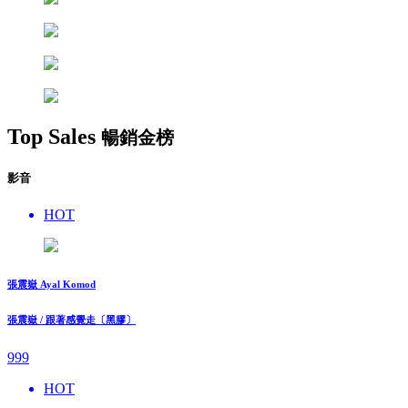
Top Sales
暢銷金榜
影音
HOT
張震嶽 Ayal Komod
張震嶽 / 跟著感覺走〔黑膠〕
999
HOT