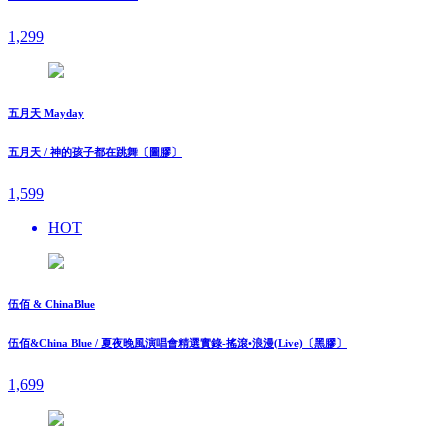
1,299
五月天 Mayday
五月天 / 神的孩子都在跳舞〔圖膠〕
1,599
HOT
伍佰 & ChinaBlue
伍佰&China Blue / 夏夜晚風演唱會精選實錄-搖滾•浪漫(Live)〔黑膠〕
1,699