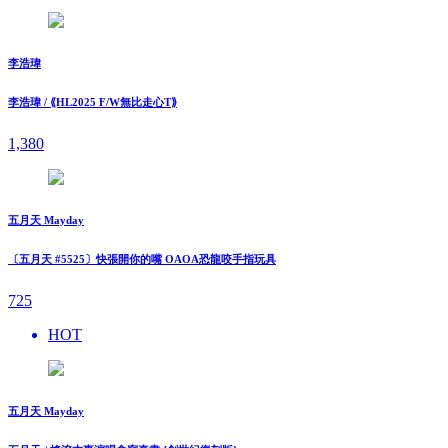
李浩瑋
李浩瑋 / ⟪HL2025 F/W無比走⼼T⟫
1,380
五月天 Mayday
〔五月天 #5525〕快張開你的嘴 OAOA恐龍咬手指玩具
725
HOT
五月天 Mayday