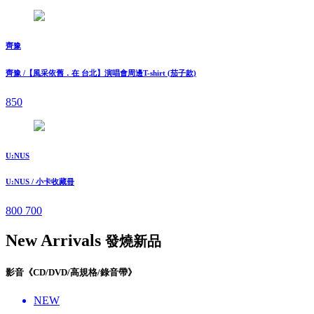
齊豫
齊豫 /【風采依舊．在 台北】演唱會周邊T-shirt (茄子款)
850
U:NUS
U:NUS / 小卡收藏冊
800
700
New Arrivals
發燒新品
影音《CD/DVD/高規格/錄音帶》
NEW