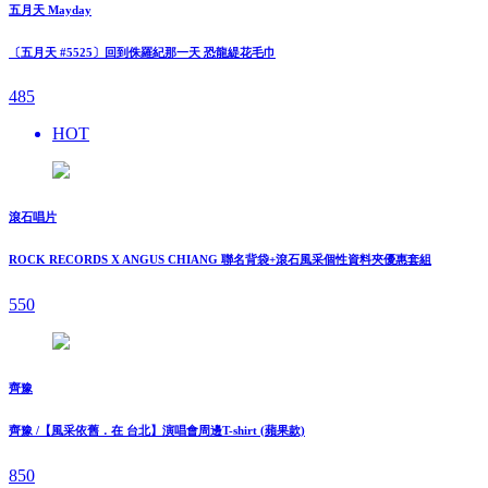
五月天 Mayday
〔五月天 #5525〕回到侏羅紀那一天 恐龍緹花毛巾
485
HOT
滾石唱片
ROCK RECORDS X ANGUS CHIANG 聯名背袋+滾石風采個性資料夾優惠套組
550
齊豫
齊豫 /【風采依舊．在 台北】演唱會周邊T-shirt (蘋果款)
850