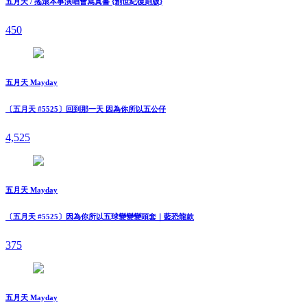
五月天 / 搖滾本事演唱會寫真書 {創世紀復刻版}
450
五月天 Mayday
〔五月天 #5525〕回到那一天 因為你所以五公仔
4,525
五月天 Mayday
〔五月天 #5525〕因為你所以五球變變變頭套｜藍恐龍款
375
五月天 Mayday