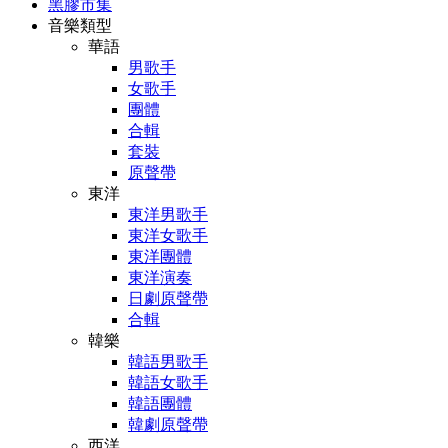
黑膠市集
音樂類型
華語
男歌手
女歌手
團體
合輯
套裝
原聲帶
東洋
東洋男歌手
東洋女歌手
東洋團體
東洋演奏
日劇原聲帶
合輯
韓樂
韓語男歌手
韓語女歌手
韓語團體
韓劇原聲帶
西洋