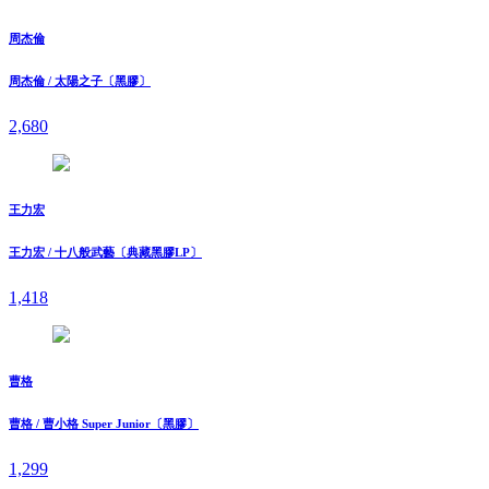
周杰倫
周杰倫 / 太陽之子〔黑膠〕
2,680
王力宏
王力宏 / 十八般武藝〔典藏黑膠LP〕
1,418
曹格
曹格 / 曹小格 Super Junior〔黑膠〕
1,299