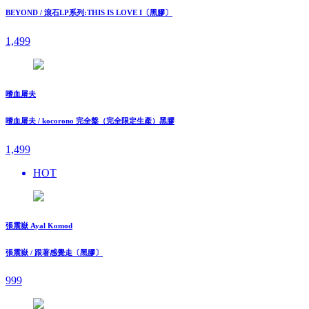
BEYOND / 滾石LP系列:THIS IS LOVE I〔黑膠〕
1,499
嗜血屠夫
嗜血屠夫 / kocorono 完全盤（完全限定生產）黑膠
1,499
HOT
張震嶽 Ayal Komod
張震嶽 / 跟著感覺走〔黑膠〕
999