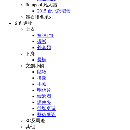
flumpool 凡人譜
2015 台北演唱會
滾石聯名系列
文創選物
上衣
短袖T恤
襯衫
外套類
下身
長褲
文創小物
貼紙
拼圖
手帕
明信片
鑰匙圈
證件夾
益智桌遊
藝術餐瓷
3C及周邊
其他