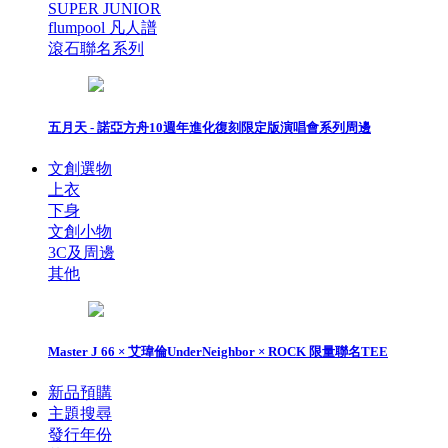
SUPER JUNIOR
flumpool 凡人譜
滾石聯名系列
五月天 - 諾亞方舟10週年進化復刻限定版演唱會系列周邊
文創選物
上衣
下身
文創小物
3C及周邊
其他
Master J 66 × 艾瑋倫UnderNeighbor × ROCK 限量聯名TEE
新品預購
主題搜尋
發行年份