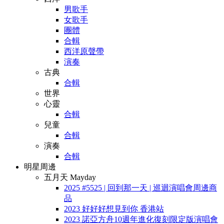
男歌手
女歌手
團體
合輯
西洋原聲帶
演奏
古典
合輯
世界
心靈
合輯
兒童
合輯
演奏
合輯
明星周邊
五月天 Mayday
2025 #5525 | 回到那一天 | 巡迴演唱會周邊商
品
2023 好好好想見到你 香港站
2023 諾亞方舟10週年進化復刻限定版演唱會