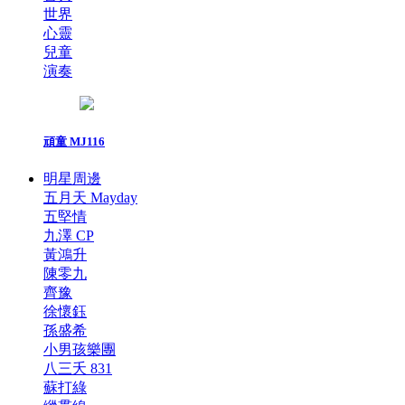
世界
心靈
兒童
演奏
頑童 MJ116
明星周邊
五月天 Mayday
五堅情
九澤 CP
黃鴻升
陳零九
齊豫
徐懷鈺
孫盛希
小男孩樂團
八三夭 831
蘇打綠