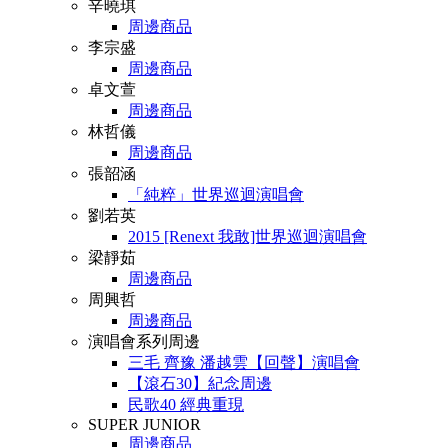
辛曉琪
周邊商品
李宗盛
周邊商品
卓文萱
周邊商品
林哲儀
周邊商品
張韶涵
「純粹」世界巡迴演唱會
劉若英
2015 [Renext 我敢]世界巡迴演唱會
梁靜茹
周邊商品
周興哲
周邊商品
演唱會系列周邊
三毛 齊豫 潘越雲【回聲】演唱會
【滾石30】紀念周邊
民歌40 經典重現
SUPER JUNIOR
周邊商品