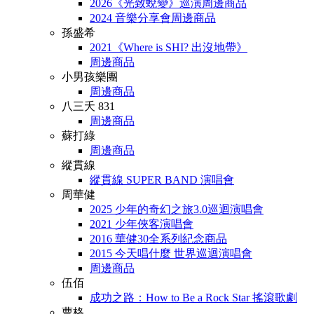
2026《光致蛻變》巡演周邊商品
2024 音樂分享會周邊商品
孫盛希
2021《Where is SHI? 出沒地帶》
周邊商品
小男孩樂團
周邊商品
八三夭 831
周邊商品
蘇打綠
周邊商品
縱貫線
縱貫線 SUPER BAND 演唱會
周華健
2025 少年的奇幻之旅3.0巡迴演唱會
2021 少年俠客演唱會
2016 華健30全系列紀念商品
2015 今天唱什麼 世界巡迴演唱會
周邊商品
伍佰
成功之路：How to Be a Rock Star 搖滾歌劇
曹格