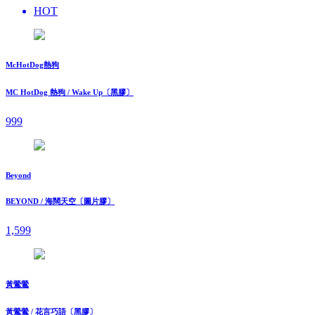
HOT
McHotDog熱狗
MC HotDog 熱狗 / Wake Up〔黑膠〕
999
Beyond
BEYOND / 海闊天空〔圖片膠〕
1,599
黃鶯鶯
黃鶯鶯 / 花言巧語〔黑膠〕