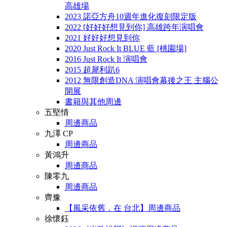
高雄場
2023 諾亞方舟10週年進化復刻限定版
2022 [好好好想見到你] 高雄跨年演唱會
2021 好好好想見到你
2020 Just Rock It BLUE 藍 [桃園場]
2016 Just Rock It 演唱會
2015 超犀利趴6
2012 無限創造DNA 演唱會幕後之王 主腦公
開展
書籍與其他周邊
五堅情
周邊商品
九澤 CP
周邊商品
黃鴻升
周邊商品
陳零九
周邊商品
齊豫
【風采依舊．在 台北】周邊商品
徐懷鈺