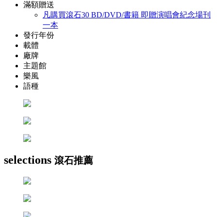
滿額贈送
凡購買滾石30 BD/DVD/書籍 即贈演唱會紀念場刊
一本
發行年份
載體
廠牌
主題館
樂風
語種
selections
滾石推薦