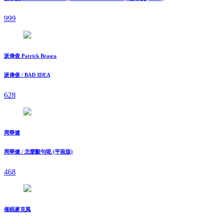
999
派偉俊 Patrick Brasca
派偉俊 / BAD IDEA
628
周華健
周華健 / 怎麼斷句呢 (平裝版)
468
催眠麥克風