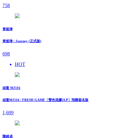
758
黃挺瑋
黃挺瑋 / Journey (正式版)
698
HOT
頑童 MJ116
頑童MJ116 / FRESH GAME〔雙色混膠2LP〕預購簽名版
1,699
陳綺貞