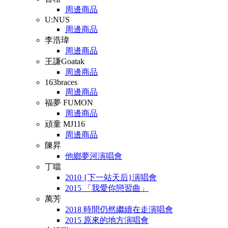
周邊商品
U:NUS
周邊商品
李浩瑋
周邊商品
王謙Goatak
周邊商品
163braces
周邊商品
福夢 FUMON
周邊商品
頑童 MJ116
周邊商品
陳昇
他鄉夢河演唱會
丁噹
2010 {下一站天后}演唱會
2015 「我愛你戀習曲」
萬芳
2018 時間仍然繼續在走演唱會
2015 原來的地方演唱會