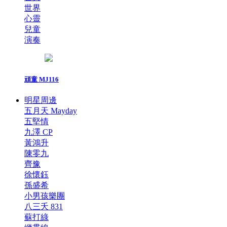
世界
心靈
兒童
演奏
頑童 MJ116
明星周邊
五月天 Mayday
五堅情
九澤 CP
黃鴻升
陳零九
齊豫
徐懷鈺
孫盛希
小男孩樂團
八三夭 831
蘇打綠