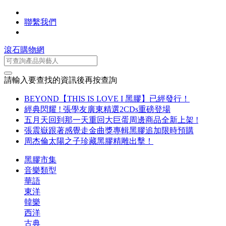
聯繫我們
滾石購物網
請輸入要查找的資訊後再按查詢
BEYOND【THIS IS LOVE I 黑膠】已經發行！
經典閃耀 ! 張學友廣東精選2CDs重磅登場
五月天回到那一天重回大巨蛋周邊商品全新上架 !
張震嶽跟著感覺走金曲獎專輯黑膠追加限時預購
周杰倫太陽之子珍藏黑膠精雕出擊！
黑膠市集
音樂類型
華語
東洋
韓樂
西洋
古典