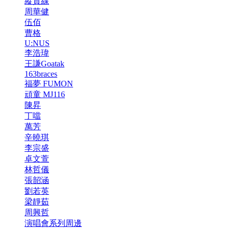
縱貫線
周華健
伍佰
曹格
U:NUS
李浩瑋
王謙Goatak
163braces
福夢 FUMON
頑童 MJ116
陳昇
丁噹
萬芳
辛曉琪
李宗盛
卓文萱
林哲儀
張韶涵
劉若英
梁靜茹
周興哲
演唱會系列周邊