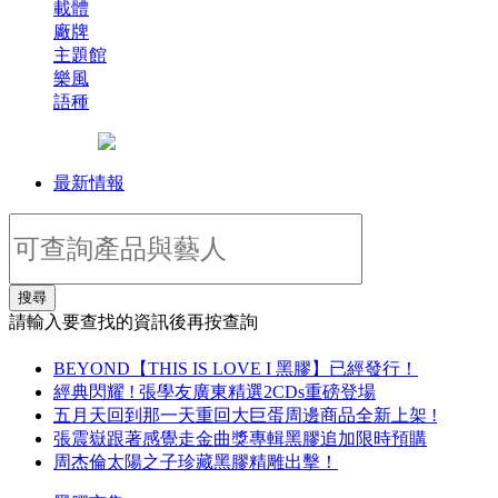
載體
廠牌
主題館
樂風
語種
最新情報
搜尋
請輸入要查找的資訊後再按查詢
BEYOND【THIS IS LOVE I 黑膠】已經發行！
經典閃耀 ! 張學友廣東精選2CDs重磅登場
五月天回到那一天重回大巨蛋周邊商品全新上架 !
張震嶽跟著感覺走金曲獎專輯黑膠追加限時預購
周杰倫太陽之子珍藏黑膠精雕出擊！