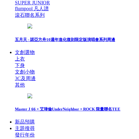
SUPER JUNIOR
flumpool 凡人譜
滾石聯名系列
五月天 - 諾亞方舟10週年進化復刻限定版演唱會系列周邊
文創選物
上衣
下身
文創小物
3C及周邊
其他
Master J 66 × 艾瑋倫UnderNeighbor × ROCK 限量聯名TEE
新品預購
主題搜尋
發行年份