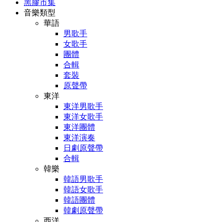
黑膠市集
音樂類型
華語
男歌手
女歌手
團體
合輯
套裝
原聲帶
東洋
東洋男歌手
東洋女歌手
東洋團體
東洋演奏
日劇原聲帶
合輯
韓樂
韓語男歌手
韓語女歌手
韓語團體
韓劇原聲帶
西洋