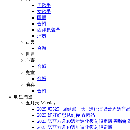
男歌手
女歌手
團體
合輯
西洋原聲帶
演奏
古典
合輯
世界
心靈
合輯
兒童
合輯
演奏
合輯
明星周邊
五月天 Mayday
2025 #5525 | 回到那一天 | 巡迴演唱會周邊商
2023 好好好想見到你 香港站
2023 諾亞方舟10週年進化復刻限定版演唱會 
2023 諾亞方舟10週年進化復刻限定版