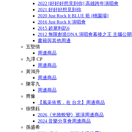
2022 [好好好想見到你] 高雄跨年演唱會
2021 好好好想見到你
2020 Just Rock It BLUE 藍 [桃園場]
2016 Just Rock It 演唱會
2015 超犀利趴6
2012 無限創造DNA 演唱會幕後之王 主腦公
書籍與其他周邊
五堅情
周邊商品
九澤 CP
周邊商品
黃鴻升
周邊商品
陳零九
周邊商品
齊豫
【風采依舊．在 台北】周邊商品
徐懷鈺
2026《光致蛻變》巡演周邊商品
2024 音樂分享會周邊商品
孫盛希