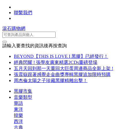
聯繫我們
滾石購物網
請輸入要查找的資訊後再按查詢
BEYOND【THIS IS LOVE I 黑膠】已經發行！
經典閃耀 ! 張學友廣東精選2CDs重磅登場
五月天回到那一天重回大巨蛋周邊商品全新上架 !
張震嶽跟著感覺走金曲獎專輯黑膠追加限時預購
周杰倫太陽之子珍藏黑膠精雕出擊！
黑膠市集
音樂類型
華語
東洋
韓樂
西洋
古典