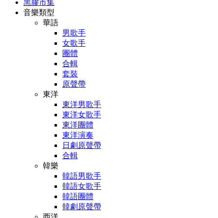
黑膠市集
音樂類型
華語
男歌手
女歌手
團體
合輯
套裝
原聲帶
東洋
東洋男歌手
東洋女歌手
東洋團體
東洋演奏
日劇原聲帶
合輯
韓樂
韓語男歌手
韓語女歌手
韓語團體
韓劇原聲帶
西洋