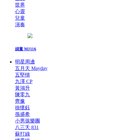
世界
心靈
兒童
演奏
頑童 MJ116
明星周邊
五月天 Mayday
五堅情
九澤 CP
黃鴻升
陳零九
齊豫
徐懷鈺
孫盛希
小男孩樂團
八三夭 831
蘇打綠