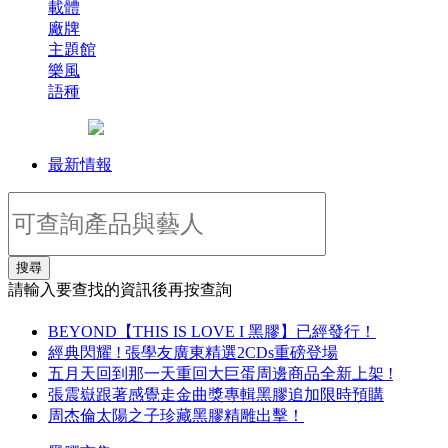
載體
廠牌
主題館
樂風
語種
最新情報
搜尋
請輸入要查找的資訊後再按查詢
BEYOND【THIS IS LOVE I 黑膠】已經發行！
經典閃耀 ! 張學友廣東精選2CDs重磅登場
五月天回到那一天重回大巨蛋周邊商品全新上架 !
張震嶽跟著感覺走金曲獎專輯黑膠追加限時預購
周杰倫太陽之子珍藏黑膠精雕出擊！