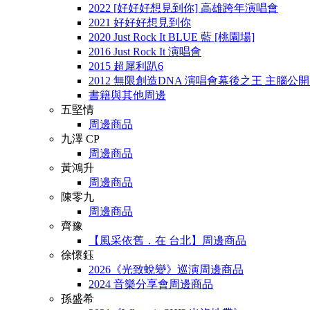
2022 [好好好想見到你] 高雄跨年演唱會
2021 好好好想見到你
2020 Just Rock It BLUE 藍 [桃園場]
2016 Just Rock It 演唱會
2015 超犀利趴6
2012 無限創造DNA 演唱會幕後之王 主腦公
書籍與其他周邊
五堅情
周邊商品
九澤 CP
周邊商品
黃鴻升
周邊商品
陳零九
周邊商品
齊豫
【風采依舊．在 台北】周邊商品
徐懷鈺
2026《光致蛻變》巡演周邊商品
2024 音樂分享會周邊商品
孫盛希