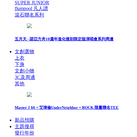
SUPER JUNIOR
flumpool 凡人譜
滾石聯名系列
五月天 - 諾亞方舟10週年進化復刻限定版演唱會系列周邊
文創選物
上衣
下身
文創小物
3C及周邊
其他
Master J 66 × 艾瑋倫UnderNeighbor × ROCK 限量聯名TEE
新品預購
主題搜尋
發行年份