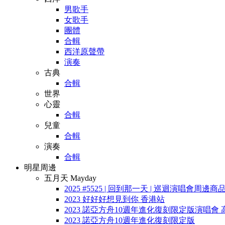
男歌手
女歌手
團體
合輯
西洋原聲帶
演奏
古典
合輯
世界
心靈
合輯
兒童
合輯
演奏
合輯
明星周邊
五月天 Mayday
2025 #5525 | 回到那一天 | 巡迴演唱會周邊商
2023 好好好想見到你 香港站
2023 諾亞方舟10週年進化復刻限定版演唱會 
2023 諾亞方舟10週年進化復刻限定版