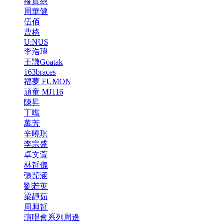
縱貫線
周華健
伍佰
曹格
U:NUS
李浩瑋
王謙Goatak
163braces
福夢 FUMON
頑童 MJ116
陳昇
丁噹
萬芳
辛曉琪
李宗盛
卓文萱
林哲儀
張韶涵
劉若英
梁靜茹
周興哲
演唱會系列周邊