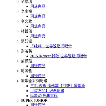
辛曉琪
周邊商品
李宗盛
周邊商品
卓文萱
周邊商品
林哲儀
周邊商品
張韶涵
「純粹」世界巡迴演唱會
劉若英
2015 [Renext 我敢]世界巡迴演唱會
梁靜茹
周邊商品
周興哲
周邊商品
演唱會系列周邊
三毛 齊豫 潘越雲【回聲】演唱會
【滾石30】紀念周邊
民歌40 經典重現
SUPER JUNIOR
周邊商品