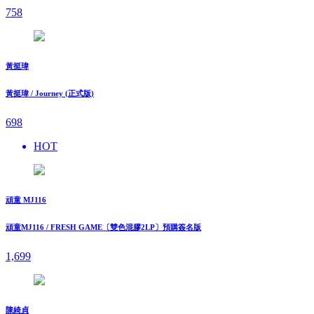
758
黃挺瑋
黃挺瑋 / Journey (正式版)
698
HOT
頑童 MJ116
頑童MJ116 / FRESH GAME〔雙色混膠2LP〕預購簽名版
1,699
陳綺貞