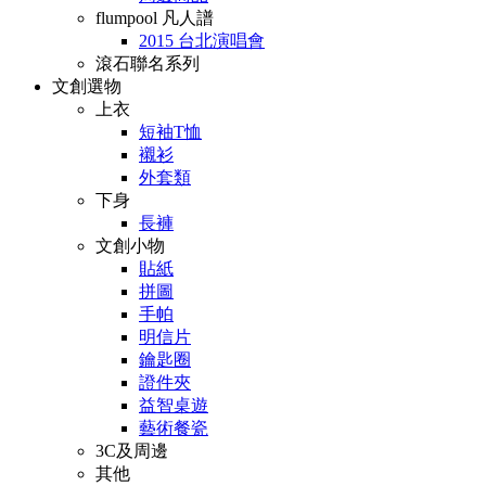
flumpool 凡人譜
2015 台北演唱會
滾石聯名系列
文創選物
上衣
短袖T恤
襯衫
外套類
下身
長褲
文創小物
貼紙
拼圖
手帕
明信片
鑰匙圈
證件夾
益智桌遊
藝術餐瓷
3C及周邊
其他