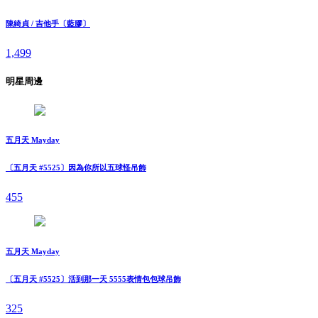
陳綺貞 / 吉他手〔藍膠〕
1,499
明星周邊
五月天 Mayday
〔五月天 #5525〕因為你所以五球怪吊飾
455
五月天 Mayday
〔五月天 #5525〕活到那一天 5555表情包包球吊飾
325