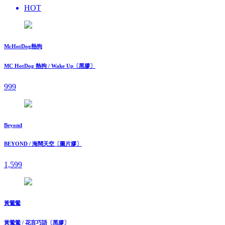
HOT
McHotDog熱狗
MC HotDog 熱狗 / Wake Up〔黑膠〕
999
Beyond
BEYOND / 海闊天空〔圖片膠〕
1,599
黃鶯鶯
黃鶯鶯 / 花言巧語〔黑膠〕