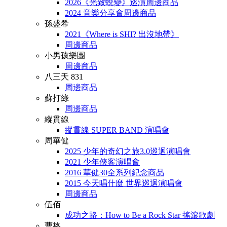
2026《光致蛻變》巡演周邊商品
2024 音樂分享會周邊商品
孫盛希
2021《Where is SHI? 出沒地帶》
周邊商品
小男孩樂團
周邊商品
八三夭 831
周邊商品
蘇打綠
周邊商品
縱貫線
縱貫線 SUPER BAND 演唱會
周華健
2025 少年的奇幻之旅3.0巡迴演唱會
2021 少年俠客演唱會
2016 華健30全系列紀念商品
2015 今天唱什麼 世界巡迴演唱會
周邊商品
伍佰
成功之路：How to Be a Rock Star 搖滾歌劇
曹格