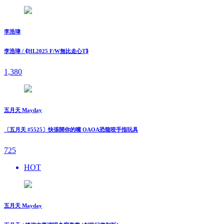
李浩瑋
李浩瑋 / ⟪HL2025 F/W無比走⼼T⟫
1,380
五月天 Mayday
〔五月天 #5525〕快張開你的嘴 OAOA恐龍咬手指玩具
725
HOT
五月天 Mayday