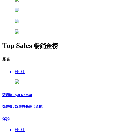
Top Sales
暢銷金榜
影音
HOT
張震嶽 Ayal Komod
張震嶽 / 跟著感覺走〔黑膠〕
999
HOT