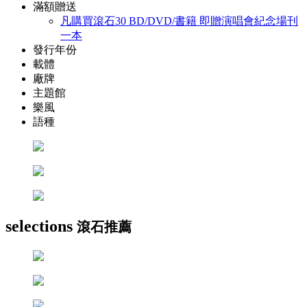
滿額贈送
凡購買滾石30 BD/DVD/書籍 即贈演唱會紀念場刊
一本
發行年份
載體
廠牌
主題館
樂風
語種
selections
滾石推薦