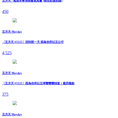
五月天 / 搖滾本事演唱會寫真書 {創世紀復刻版}
450
五月天 Mayday
〔五月天 #5525〕回到那一天 因為你所以五公仔
4,525
五月天 Mayday
〔五月天 #5525〕因為你所以五球變變變頭套｜藍恐龍款
375
五月天 Mayday