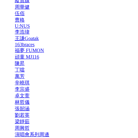
縱貫線
周華健
伍佰
曹格
U:NUS
李浩瑋
王謙Goatak
163braces
福夢 FUMON
頑童 MJ116
陳昇
丁噹
萬芳
辛曉琪
李宗盛
卓文萱
林哲儀
張韶涵
劉若英
梁靜茹
周興哲
演唱會系列周邊