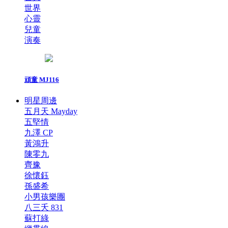
世界
心靈
兒童
演奏
頑童 MJ116
明星周邊
五月天 Mayday
五堅情
九澤 CP
黃鴻升
陳零九
齊豫
徐懷鈺
孫盛希
小男孩樂團
八三夭 831
蘇打綠