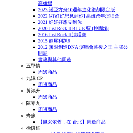
高雄場
2023 諾亞方舟10週年進化復刻限定版
2022 [好好好想見到你] 高雄跨年演唱會
2021 好好好想見到你
2020 Just Rock It BLUE 藍 [桃園場]
2016 Just Rock It 演唱會
2015 超犀利趴6
2012 無限創造DNA 演唱會幕後之王 主腦公
開展
書籍與其他周邊
五堅情
周邊商品
九澤 CP
周邊商品
黃鴻升
周邊商品
陳零九
周邊商品
齊豫
【風采依舊．在 台北】周邊商品
徐懷鈺