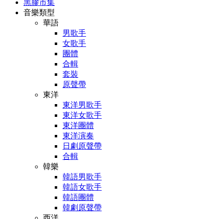
黑膠市集
音樂類型
華語
男歌手
女歌手
團體
合輯
套裝
原聲帶
東洋
東洋男歌手
東洋女歌手
東洋團體
東洋演奏
日劇原聲帶
合輯
韓樂
韓語男歌手
韓語女歌手
韓語團體
韓劇原聲帶
西洋