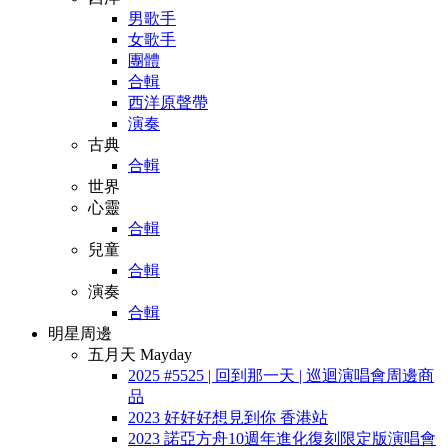
男歌手
女歌手
團體
合輯
西洋原聲帶
演奏
古典
合輯
世界
心靈
合輯
兒童
合輯
演奏
合輯
明星周邊
五月天 Mayday
2025 #5525 | 回到那一天 | 巡迴演唱會周邊商
品
2023 好好好想見到你 香港站
2023 諾亞方舟10週年進化復刻限定版演唱會