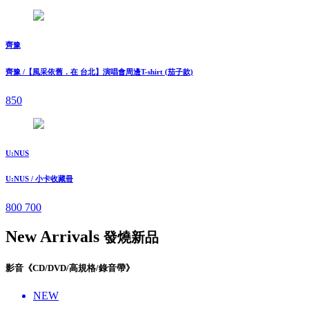
齊豫
齊豫 /【風采依舊．在 台北】演唱會周邊T-shirt (茄子款)
850
U:NUS
U:NUS / 小卡收藏冊
800
700
New Arrivals
發燒新品
影音《CD/DVD/高規格/錄音帶》
NEW