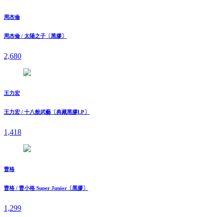
周杰倫
周杰倫 / 太陽之子〔黑膠〕
2,680
王力宏
王力宏 / 十八般武藝〔典藏黑膠LP〕
1,418
曹格
曹格 / 曹小格 Super Junior〔黑膠〕
1,299