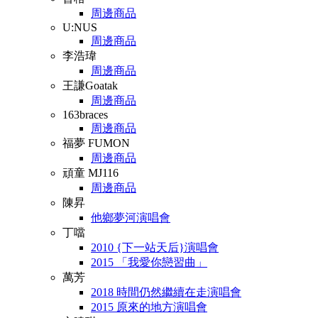
周邊商品
U:NUS
周邊商品
李浩瑋
周邊商品
王謙Goatak
周邊商品
163braces
周邊商品
福夢 FUMON
周邊商品
頑童 MJ116
周邊商品
陳昇
他鄉夢河演唱會
丁噹
2010 {下一站天后}演唱會
2015 「我愛你戀習曲」
萬芳
2018 時間仍然繼續在走演唱會
2015 原來的地方演唱會