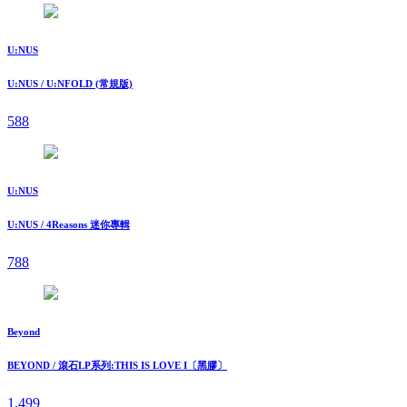
U:NUS
U:NUS / U:NFOLD (常規版)
588
U:NUS
U:NUS / 4Reasons 迷你專輯
788
Beyond
BEYOND / 滾石LP系列:THIS IS LOVE I〔黑膠〕
1,499