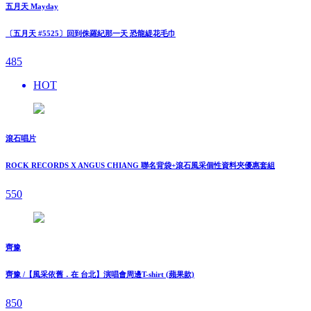
五月天 Mayday
〔五月天 #5525〕回到侏羅紀那一天 恐龍緹花毛巾
485
HOT
滾石唱片
ROCK RECORDS X ANGUS CHIANG 聯名背袋+滾石風采個性資料夾優惠套組
550
齊豫
齊豫 /【風采依舊．在 台北】演唱會周邊T-shirt (蘋果款)
850