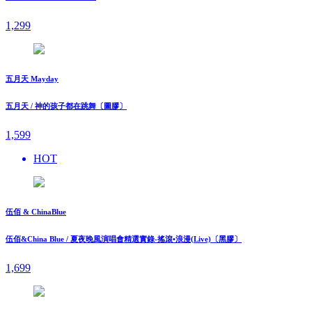
1,299
五月天 Mayday
五月天 / 神的孩子都在跳舞〔圖膠〕
1,599
HOT
伍佰 & ChinaBlue
伍佰&China Blue / 夏夜晚風演唱會精選實錄-搖滾•浪漫(Live)〔黑膠〕
1,699