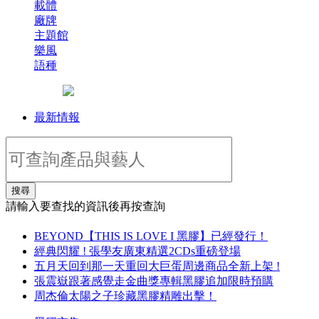
載體
廠牌
主題館
樂風
語種
最新情報
搜尋
請輸入要查找的資訊後再按查詢
BEYOND【THIS IS LOVE I 黑膠】已經發行！
經典閃耀 ! 張學友廣東精選2CDs重磅登場
五月天回到那一天重回大巨蛋周邊商品全新上架 !
張震嶽跟著感覺走金曲獎專輯黑膠追加限時預購
周杰倫太陽之子珍藏黑膠精雕出擊！