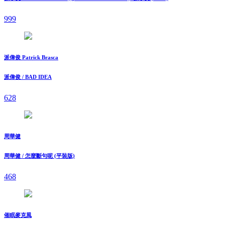
999
派偉俊 Patrick Brasca
派偉俊 / BAD IDEA
628
周華健
周華健 / 怎麼斷句呢 (平裝版)
468
催眠麥克風