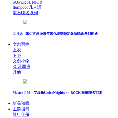
SUPER JUNIOR
flumpool 凡人譜
滾石聯名系列
五月天 - 諾亞方舟10週年進化復刻限定版演唱會系列周邊
文創選物
上衣
下身
文創小物
3C及周邊
其他
Master J 66 × 艾瑋倫UnderNeighbor × ROCK 限量聯名TEE
新品預購
主題搜尋
發行年份