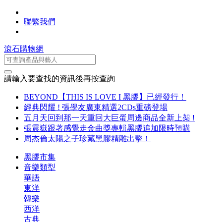
聯繫我們
滾石購物網
請輸入要查找的資訊後再按查詢
BEYOND【THIS IS LOVE I 黑膠】已經發行！
經典閃耀 ! 張學友廣東精選2CDs重磅登場
五月天回到那一天重回大巨蛋周邊商品全新上架 !
張震嶽跟著感覺走金曲獎專輯黑膠追加限時預購
周杰倫太陽之子珍藏黑膠精雕出擊！
黑膠市集
音樂類型
華語
東洋
韓樂
西洋
古典