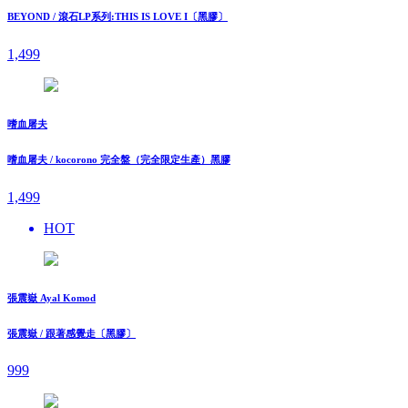
BEYOND / 滾石LP系列:THIS IS LOVE I〔黑膠〕
1,499
嗜血屠夫
嗜血屠夫 / kocorono 完全盤（完全限定生產）黑膠
1,499
HOT
張震嶽 Ayal Komod
張震嶽 / 跟著感覺走〔黑膠〕
999