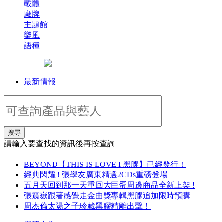
載體
廠牌
主題館
樂風
語種
最新情報
搜尋
請輸入要查找的資訊後再按查詢
BEYOND【THIS IS LOVE I 黑膠】已經發行！
經典閃耀 ! 張學友廣東精選2CDs重磅登場
五月天回到那一天重回大巨蛋周邊商品全新上架 !
張震嶽跟著感覺走金曲獎專輯黑膠追加限時預購
周杰倫太陽之子珍藏黑膠精雕出擊！