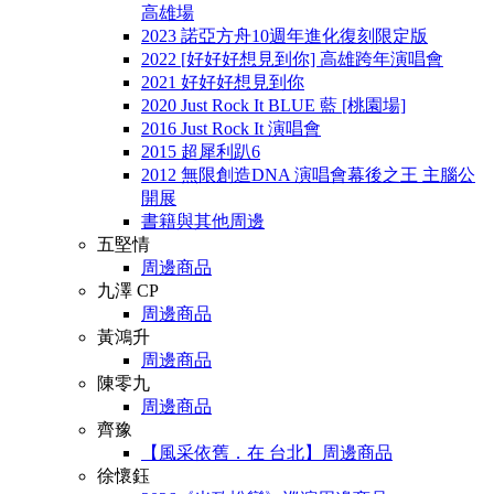
高雄場
2023 諾亞方舟10週年進化復刻限定版
2022 [好好好想見到你] 高雄跨年演唱會
2021 好好好想見到你
2020 Just Rock It BLUE 藍 [桃園場]
2016 Just Rock It 演唱會
2015 超犀利趴6
2012 無限創造DNA 演唱會幕後之王 主腦公
開展
書籍與其他周邊
五堅情
周邊商品
九澤 CP
周邊商品
黃鴻升
周邊商品
陳零九
周邊商品
齊豫
【風采依舊．在 台北】周邊商品
徐懷鈺