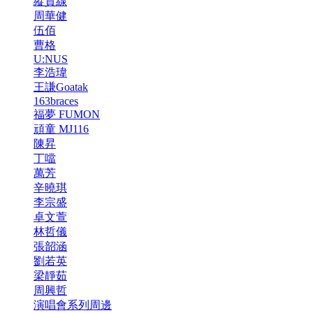
縱貫線
周華健
伍佰
曹格
U:NUS
李浩瑋
王謙Goatak
163braces
福夢 FUMON
頑童 MJ116
陳昇
丁噹
萬芳
辛曉琪
李宗盛
卓文萱
林哲儀
張韶涵
劉若英
梁靜茹
周興哲
演唱會系列周邊