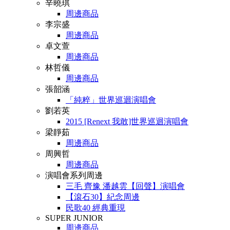
辛曉琪
周邊商品
李宗盛
周邊商品
卓文萱
周邊商品
林哲儀
周邊商品
張韶涵
「純粹」世界巡迴演唱會
劉若英
2015 [Renext 我敢]世界巡迴演唱會
梁靜茹
周邊商品
周興哲
周邊商品
演唱會系列周邊
三毛 齊豫 潘越雲【回聲】演唱會
【滾石30】紀念周邊
民歌40 經典重現
SUPER JUNIOR
周邊商品