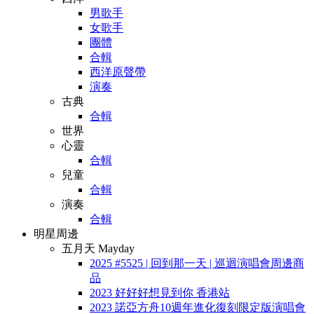
男歌手
女歌手
團體
合輯
西洋原聲帶
演奏
古典
合輯
世界
心靈
合輯
兒童
合輯
演奏
合輯
明星周邊
五月天 Mayday
2025 #5525 | 回到那一天 | 巡迴演唱會周邊商
品
2023 好好好想見到你 香港站
2023 諾亞方舟10週年進化復刻限定版演唱會