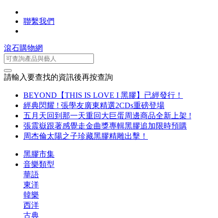
聯繫我們
滾石購物網
請輸入要查找的資訊後再按查詢
BEYOND【THIS IS LOVE I 黑膠】已經發行！
經典閃耀 ! 張學友廣東精選2CDs重磅登場
五月天回到那一天重回大巨蛋周邊商品全新上架 !
張震嶽跟著感覺走金曲獎專輯黑膠追加限時預購
周杰倫太陽之子珍藏黑膠精雕出擊！
黑膠市集
音樂類型
華語
東洋
韓樂
西洋
古典