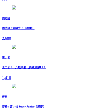
周杰倫
周杰倫 / 太陽之子〔黑膠〕
2,680
王力宏
王力宏 / 十八般武藝〔典藏黑膠LP〕
1,418
曹格
曹格 / 曹小格 Super Junior〔黑膠〕