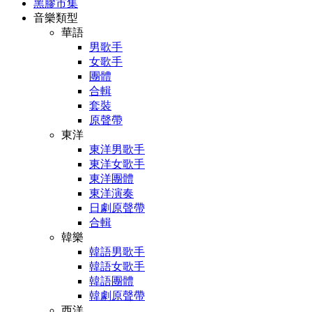
黑膠市集
音樂類型
華語
男歌手
女歌手
團體
合輯
套裝
原聲帶
東洋
東洋男歌手
東洋女歌手
東洋團體
東洋演奏
日劇原聲帶
合輯
韓樂
韓語男歌手
韓語女歌手
韓語團體
韓劇原聲帶
西洋