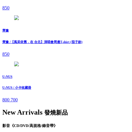
850
齊豫
齊豫 /【風采依舊．在 台北】演唱會周邊T-shirt (茄子款)
850
U:NUS
U:NUS / 小卡收藏冊
800
700
New Arrivals
發燒新品
影音《CD/DVD/高規格/錄音帶》