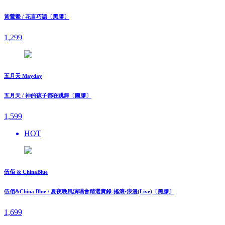
黃鶯鶯 / 花言巧語〔黑膠〕
1,299
五月天 Mayday
五月天 / 神的孩子都在跳舞〔圖膠〕
1,599
HOT
伍佰 & ChinaBlue
伍佰&China Blue / 夏夜晚風演唱會精選實錄-搖滾•浪漫(Live)〔黑膠〕
1,699