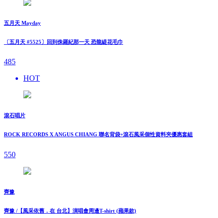
五月天 Mayday
〔五月天 #5525〕回到侏羅紀那一天 恐龍緹花毛巾
485
HOT
滾石唱片
ROCK RECORDS X ANGUS CHIANG 聯名背袋+滾石風采個性資料夾優惠套組
550
齊豫
齊豫 /【風采依舊．在 台北】演唱會周邊T-shirt (蘋果款)