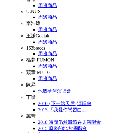
周邊商品
U:NUS
周邊商品
李浩瑋
周邊商品
王謙Goatak
周邊商品
163braces
周邊商品
福夢 FUMON
周邊商品
頑童 MJ116
周邊商品
陳昇
他鄉夢河演唱會
丁噹
2010 {下一站天后}演唱會
2015 「我愛你戀習曲」
萬芳
2018 時間仍然繼續在走演唱會
2015 原來的地方演唱會