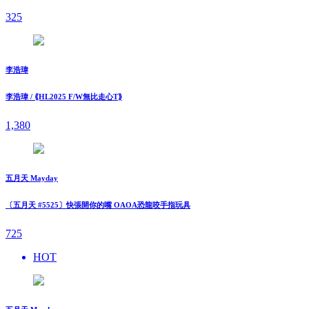
325
李浩瑋
李浩瑋 / ⟪HL2025 F/W無比走⼼T⟫
1,380
五月天 Mayday
〔五月天 #5525〕快張開你的嘴 OAOA恐龍咬手指玩具
725
HOT