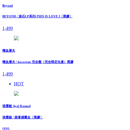
Beyond
BEYOND / 滾石LP系列:THIS IS LOVE I〔黑膠〕
1,499
嗜血屠夫
嗜血屠夫 / kocorono 完全盤（完全限定生產）黑膠
1,499
HOT
張震嶽 Ayal Komod
張震嶽 / 跟著感覺走〔黑膠〕
999