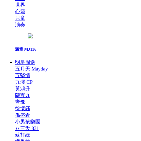
世界
心靈
兒童
演奏
頑童 MJ116
明星周邊
五月天 Mayday
五堅情
九澤 CP
黃鴻升
陳零九
齊豫
徐懷鈺
孫盛希
小男孩樂團
八三夭 831
蘇打綠