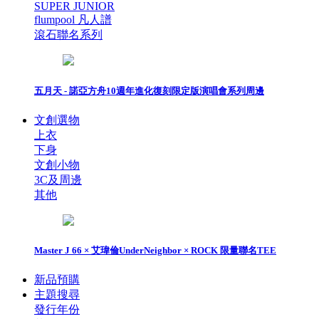
SUPER JUNIOR
flumpool 凡人譜
滾石聯名系列
五月天 - 諾亞方舟10週年進化復刻限定版演唱會系列周邊
文創選物
上衣
下身
文創小物
3C及周邊
其他
Master J 66 × 艾瑋倫UnderNeighbor × ROCK 限量聯名TEE
新品預購
主題搜尋
發行年份