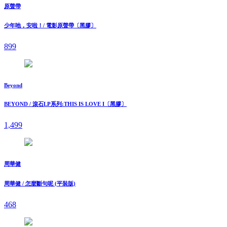
原聲帶
少年吔，安啦！/ 電影原聲帶〔黑膠〕
899
Beyond
BEYOND / 滾石LP系列:THIS IS LOVE I〔黑膠〕
1,499
周華健
周華健 / 怎麼斷句呢 (平裝版)
468