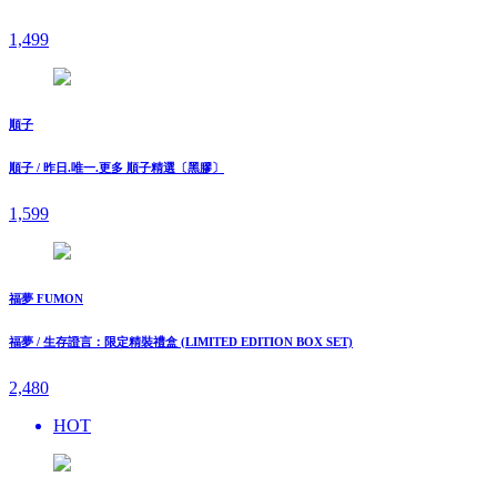
1,499
順子
順子 / 昨日.唯一.更多 順子精選〔黑膠〕
1,599
福夢 FUMON
福夢 / ⽣存證⾔：限定精裝禮盒 (LIMITED EDITION BOX SET)
2,480
HOT