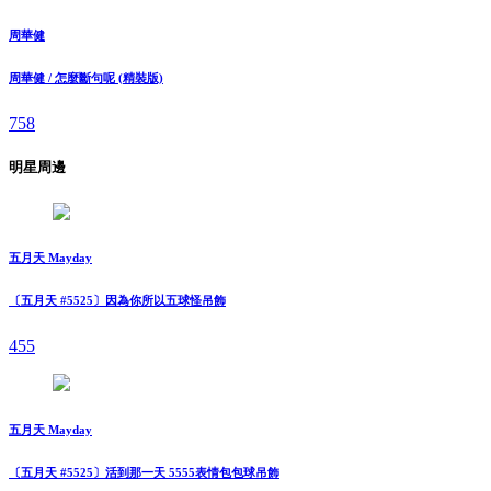
周華健
周華健 / 怎麼斷句呢 (精裝版)
758
明星周邊
五月天 Mayday
〔五月天 #5525〕因為你所以五球怪吊飾
455
五月天 Mayday
〔五月天 #5525〕活到那一天 5555表情包包球吊飾