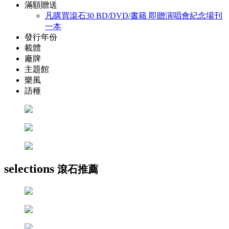
滿額贈送
凡購買滾石30 BD/DVD/書籍 即贈演唱會紀念場刊
一本
發行年份
載體
廠牌
主題館
樂風
語種
selections
滾石推薦