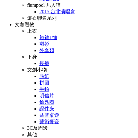
flumpool 凡人譜
2015 台北演唱會
滾石聯名系列
文創選物
上衣
短袖T恤
襯衫
外套類
下身
長褲
文創小物
貼紙
拼圖
手帕
明信片
鑰匙圈
證件夾
益智桌遊
藝術餐瓷
3C及周邊
其他