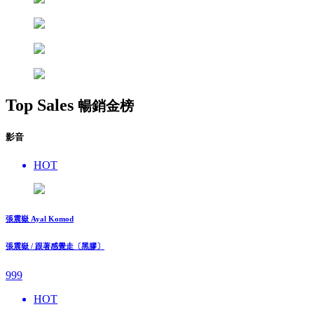
Top Sales
暢銷金榜
影音
HOT
張震嶽 Ayal Komod
張震嶽 / 跟著感覺走〔黑膠〕
999
HOT