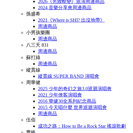
2026《光致蛻變》巡演周邊商品
2024 音樂分享會周邊商品
孫盛希
2021《Where is SHI? 出沒地帶》
周邊商品
小男孩樂團
周邊商品
八三夭 831
周邊商品
蘇打綠
周邊商品
縱貫線
縱貫線 SUPER BAND 演唱會
周華健
2025 少年的奇幻之旅3.0巡迴演唱會
2021 少年俠客演唱會
2016 華健30全系列紀念商品
2015 今天唱什麼 世界巡迴演唱會
周邊商品
伍佰
成功之路：How to Be a Rock Star 搖滾歌劇
曹格