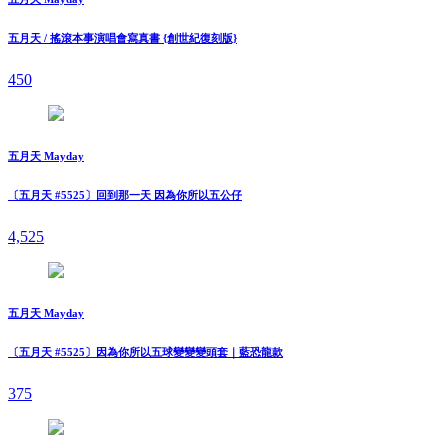
五月天 / 搖滾本事演唱會寫真書 {創世紀復刻版}
450
五月天 Mayday
〔五月天 #5525〕回到那一天 因為你所以五公仔
4,525
五月天 Mayday
〔五月天 #5525〕因為你所以五球變變變頭套｜藍恐龍款
375