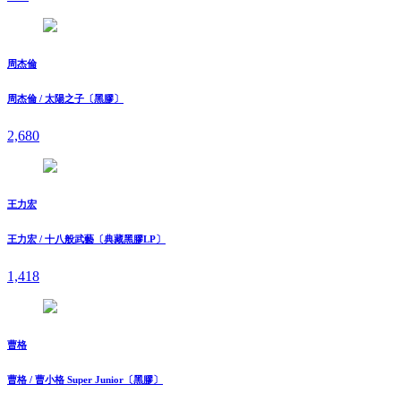
周杰倫
周杰倫 / 太陽之子〔黑膠〕
2,680
王力宏
王力宏 / 十八般武藝〔典藏黑膠LP〕
1,418
曹格
曹格 / 曹小格 Super Junior〔黑膠〕