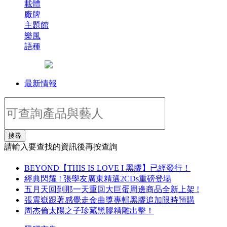
載體
廠牌
主題館
樂風
語種
最新情報
搜尋
請輸入要查找的資訊後再按查詢
BEYOND【THIS IS LOVE I 黑膠】已經發行！
經典閃耀 ! 張學友廣東精選2CDs重磅登場
五月天回到那一天重回大巨蛋周邊商品全新上架 !
張震嶽跟著感覺走金曲獎專輯黑膠追加限時預購
周杰倫太陽之子珍藏黑膠精雕出擊！