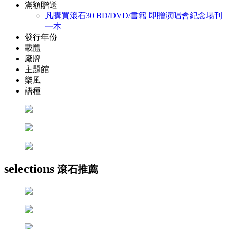
滿額贈送
凡購買滾石30 BD/DVD/書籍 即贈演唱會紀念場刊
一本
發行年份
載體
廠牌
主題館
樂風
語種
selections
滾石推薦