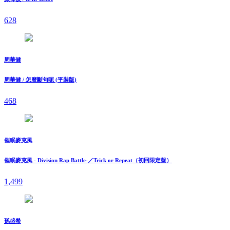
628
周華健
周華健 / 怎麼斷句呢 (平裝版)
468
催眠麥克風
催眠麥克風 - Division Rap Battle-／Trick or Repeat（初回限定盤）
1,499
孫盛希