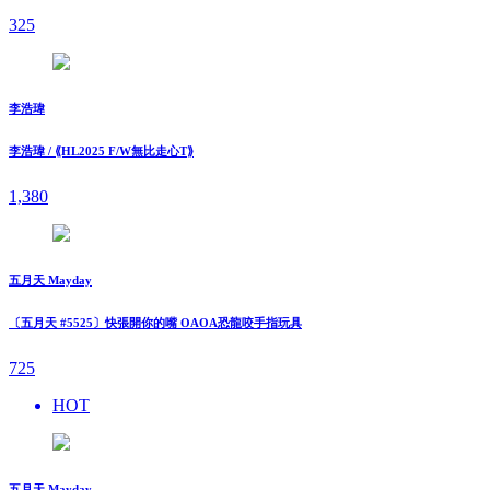
325
李浩瑋
李浩瑋 / ⟪HL2025 F/W無比走⼼T⟫
1,380
五月天 Mayday
〔五月天 #5525〕快張開你的嘴 OAOA恐龍咬手指玩具
725
HOT
五月天 Mayday