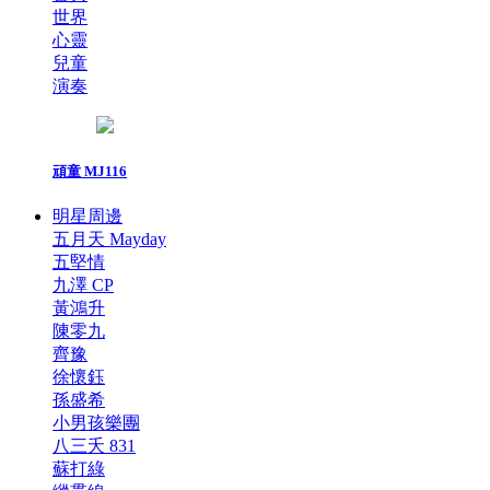
世界
心靈
兒童
演奏
頑童 MJ116
明星周邊
五月天 Mayday
五堅情
九澤 CP
黃鴻升
陳零九
齊豫
徐懷鈺
孫盛希
小男孩樂團
八三夭 831
蘇打綠