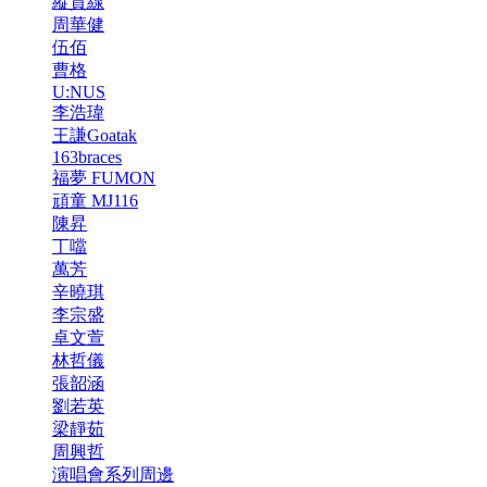
縱貫線
周華健
伍佰
曹格
U:NUS
李浩瑋
王謙Goatak
163braces
福夢 FUMON
頑童 MJ116
陳昇
丁噹
萬芳
辛曉琪
李宗盛
卓文萱
林哲儀
張韶涵
劉若英
梁靜茹
周興哲
演唱會系列周邊