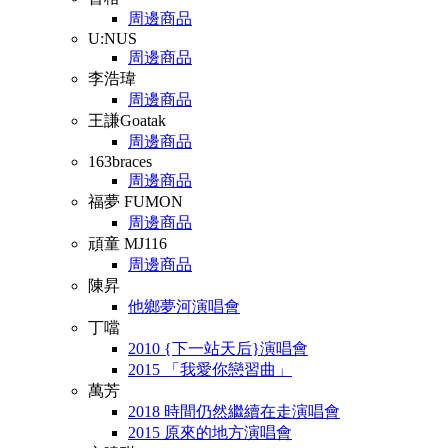
周邊商品
U:NUS
周邊商品
李浩瑋
周邊商品
王謙Goatak
周邊商品
163braces
周邊商品
福夢 FUMON
周邊商品
頑童 MJ116
周邊商品
陳昇
他鄉夢河演唱會
丁噹
2010 {下一站天后}演唱會
2015 「我愛你戀習曲」
萬芳
2018 時間仍然繼續在走演唱會
2015 原來的地方演唱會