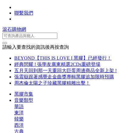
聯繫我們
滾石購物網
請輸入要查找的資訊後再按查詢
BEYOND【THIS IS LOVE I 黑膠】已經發行！
經典閃耀 ! 張學友廣東精選2CDs重磅登場
五月天回到那一天重回大巨蛋周邊商品全新上架 !
張震嶽跟著感覺走金曲獎專輯黑膠追加限時預購
周杰倫太陽之子珍藏黑膠精雕出擊！
黑膠市集
音樂類型
華語
東洋
韓樂
西洋
古典