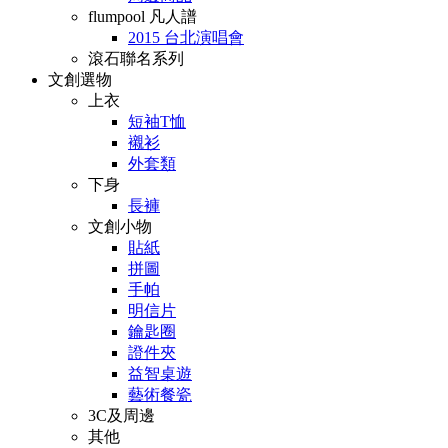
flumpool 凡人譜
2015 台北演唱會
滾石聯名系列
文創選物
上衣
短袖T恤
襯衫
外套類
下身
長褲
文創小物
貼紙
拼圖
手帕
明信片
鑰匙圈
證件夾
益智桌遊
藝術餐瓷
3C及周邊
其他