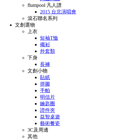
flumpool 凡人譜
2015 台北演唱會
滾石聯名系列
文創選物
上衣
短袖T恤
襯衫
外套類
下身
長褲
文創小物
貼紙
拼圖
手帕
明信片
鑰匙圈
證件夾
益智桌遊
藝術餐瓷
3C及周邊
其他