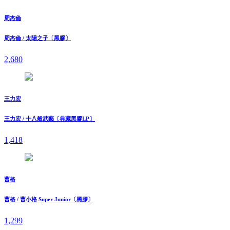
周杰倫
周杰倫 / 太陽之子〔黑膠〕
2,680
王力宏
王力宏 / 十八般武藝〔典藏黑膠LP〕
1,418
曹格
曹格 / 曹小格 Super Junior〔黑膠〕
1,299