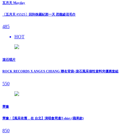
五月天 Mayday
〔五月天 #5525〕回到侏羅紀那一天 恐龍緹花毛巾
485
HOT
滾石唱片
ROCK RECORDS X ANGUS CHIANG 聯名背袋+滾石風采個性資料夾優惠套組
550
齊豫
齊豫 /【風采依舊．在 台北】演唱會周邊T-shirt (蘋果款)
850