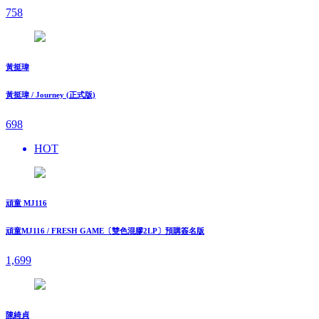
758
黃挺瑋
黃挺瑋 / Journey (正式版)
698
HOT
頑童 MJ116
頑童MJ116 / FRESH GAME〔雙色混膠2LP〕預購簽名版
1,699
陳綺貞