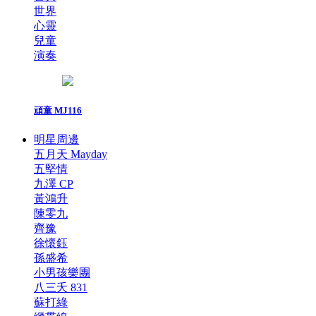
世界
心靈
兒童
演奏
頑童 MJ116
明星周邊
五月天 Mayday
五堅情
九澤 CP
黃鴻升
陳零九
齊豫
徐懷鈺
孫盛希
小男孩樂團
八三夭 831
蘇打綠