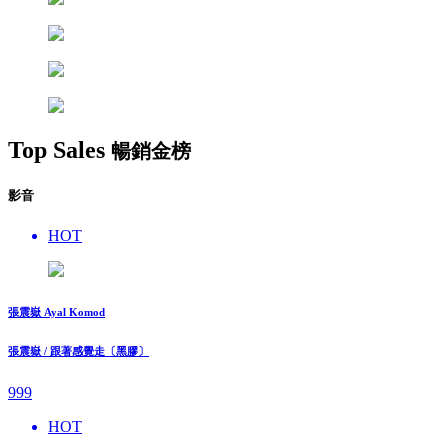
Top Sales
暢銷金榜
影音
HOT
張震嶽 Ayal Komod
張震嶽 / 跟著感覺走〔黑膠〕
999
HOT