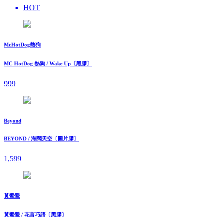
HOT
McHotDog熱狗
MC HotDog 熱狗 / Wake Up〔黑膠〕
999
Beyond
BEYOND / 海闊天空〔圖片膠〕
1,599
黃鶯鶯
黃鶯鶯 / 花言巧語〔黑膠〕