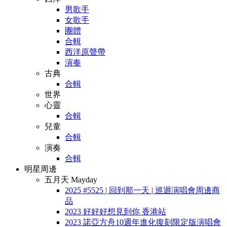
男歌手
女歌手
團體
合輯
西洋原聲帶
演奏
古典
合輯
世界
心靈
合輯
兒童
合輯
演奏
合輯
明星周邊
五月天 Mayday
2025 #5525 | 回到那一天 | 巡迴演唱會周邊商
品
2023 好好好想見到你 香港站
2023 諾亞方舟10週年進化復刻限定版演唱會