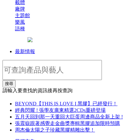
載體
廠牌
主題館
樂風
語種
最新情報
搜尋
請輸入要查找的資訊後再按查詢
BEYOND【THIS IS LOVE I 黑膠】已經發行！
經典閃耀 ! 張學友廣東精選2CDs重磅登場
五月天回到那一天重回大巨蛋周邊商品全新上架 !
張震嶽跟著感覺走金曲獎專輯黑膠追加限時預購
周杰倫太陽之子珍藏黑膠精雕出擊！