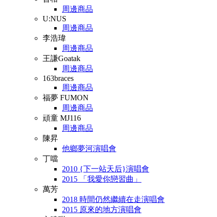
周邊商品
U:NUS
周邊商品
李浩瑋
周邊商品
王謙Goatak
周邊商品
163braces
周邊商品
福夢 FUMON
周邊商品
頑童 MJ116
周邊商品
陳昇
他鄉夢河演唱會
丁噹
2010 {下一站天后}演唱會
2015 「我愛你戀習曲」
萬芳
2018 時間仍然繼續在走演唱會
2015 原來的地方演唱會