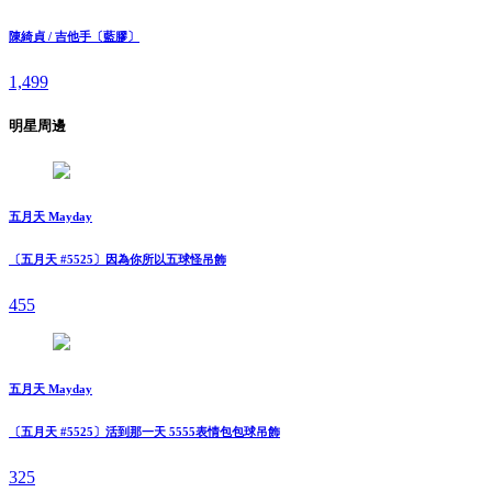
陳綺貞 / 吉他手〔藍膠〕
1,499
明星周邊
五月天 Mayday
〔五月天 #5525〕因為你所以五球怪吊飾
455
五月天 Mayday
〔五月天 #5525〕活到那一天 5555表情包包球吊飾
325