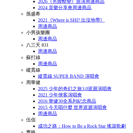
2026《光致蛻變》巡演周邊商品
2024 音樂分享會周邊商品
孫盛希
2021《Where is SHI? 出沒地帶》
周邊商品
小男孩樂團
周邊商品
八三夭 831
周邊商品
蘇打綠
周邊商品
縱貫線
縱貫線 SUPER BAND 演唱會
周華健
2025 少年的奇幻之旅3.0巡迴演唱會
2021 少年俠客演唱會
2016 華健30全系列紀念商品
2015 今天唱什麼 世界巡迴演唱會
周邊商品
伍佰
成功之路：How to Be a Rock Star 搖滾歌劇
曹格