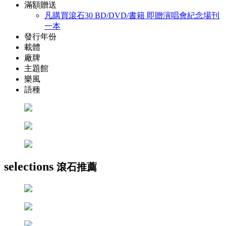
滿額贈送
凡購買滾石30 BD/DVD/書籍 即贈演唱會紀念場刊
一本
發行年份
載體
廠牌
主題館
樂風
語種
selections
滾石推薦