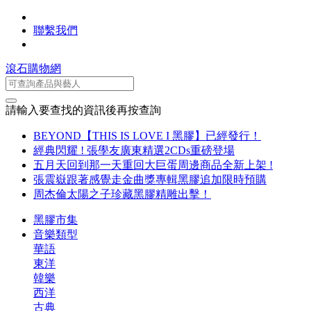
聯繫我們
滾石購物網
請輸入要查找的資訊後再按查詢
BEYOND【THIS IS LOVE I 黑膠】已經發行！
經典閃耀 ! 張學友廣東精選2CDs重磅登場
五月天回到那一天重回大巨蛋周邊商品全新上架 !
張震嶽跟著感覺走金曲獎專輯黑膠追加限時預購
周杰倫太陽之子珍藏黑膠精雕出擊！
黑膠市集
音樂類型
華語
東洋
韓樂
西洋
古典