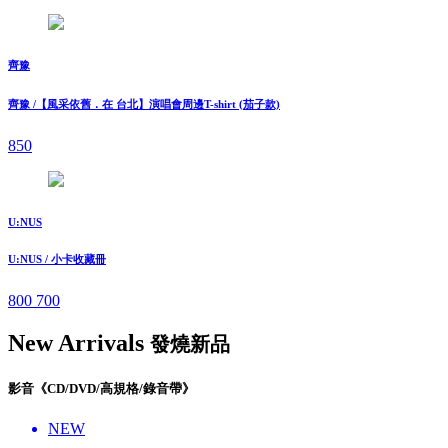
齊豫
齊豫 /【風采依舊．在 台北】演唱會周邊T-shirt (茄子款)
850
U:NUS
U:NUS / 小卡收藏冊
800
700
New Arrivals
發燒新品
影音《CD/DVD/高規格/錄音帶》
NEW