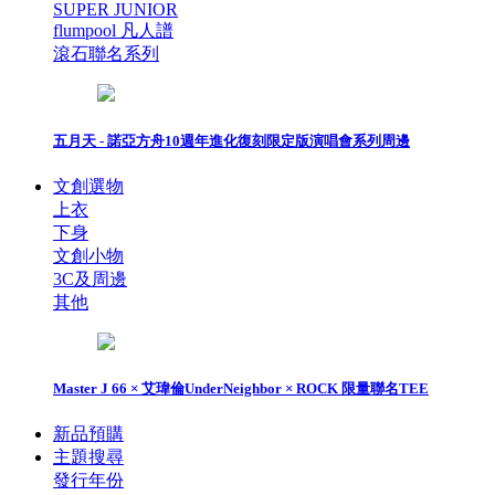
SUPER JUNIOR
flumpool 凡人譜
滾石聯名系列
五月天 - 諾亞方舟10週年進化復刻限定版演唱會系列周邊
文創選物
上衣
下身
文創小物
3C及周邊
其他
Master J 66 × 艾瑋倫UnderNeighbor × ROCK 限量聯名TEE
新品預購
主題搜尋
發行年份