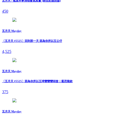
五月天 / 搖滾本事演唱會寫真書 {創世紀復刻版}
450
五月天 Mayday
〔五月天 #5525〕回到那一天 因為你所以五公仔
4,525
五月天 Mayday
〔五月天 #5525〕因為你所以五球變變變頭套｜藍恐龍款
375
五月天 Mayday