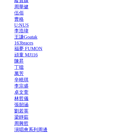
縱貫線
周華健
伍佰
曹格
U:NUS
李浩瑋
王謙Goatak
163braces
福夢 FUMON
頑童 MJ116
陳昇
丁噹
萬芳
辛曉琪
李宗盛
卓文萱
林哲儀
張韶涵
劉若英
梁靜茹
周興哲
演唱會系列周邊