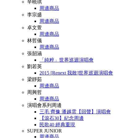
辛曉琪
周邊商品
李宗盛
周邊商品
卓文萱
周邊商品
林哲儀
周邊商品
張韶涵
「純粹」世界巡迴演唱會
劉若英
2015 [Renext 我敢]世界巡迴演唱會
梁靜茹
周邊商品
周興哲
周邊商品
演唱會系列周邊
三毛 齊豫 潘越雲【回聲】演唱會
【滾石30】紀念周邊
民歌40 經典重現
SUPER JUNIOR
周邊商品