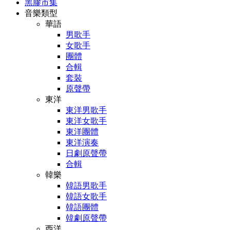
黑膠市集
音樂類型
華語
男歌手
女歌手
團體
合輯
套裝
原聲帶
東洋
東洋男歌手
東洋女歌手
東洋團體
東洋演奏
日劇原聲帶
合輯
韓樂
韓語男歌手
韓語女歌手
韓語團體
韓劇原聲帶
西洋