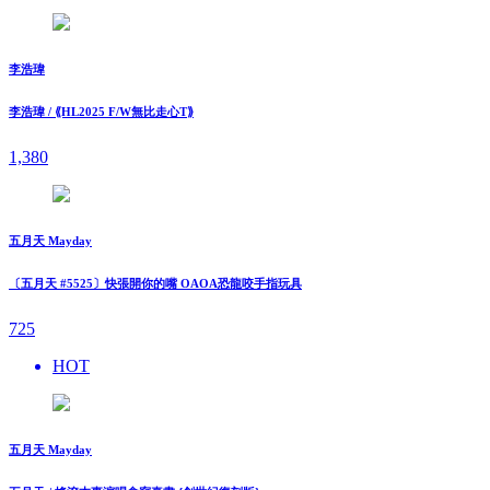
李浩瑋
李浩瑋 / ⟪HL2025 F/W無比走⼼T⟫
1,380
五月天 Mayday
〔五月天 #5525〕快張開你的嘴 OAOA恐龍咬手指玩具
725
HOT
五月天 Mayday