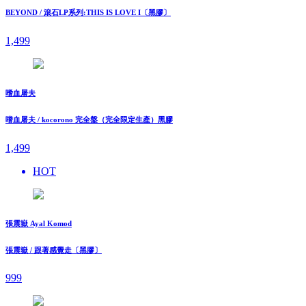
BEYOND / 滾石LP系列:THIS IS LOVE I〔黑膠〕
1,499
嗜血屠夫
嗜血屠夫 / kocorono 完全盤（完全限定生產）黑膠
1,499
HOT
張震嶽 Ayal Komod
張震嶽 / 跟著感覺走〔黑膠〕
999