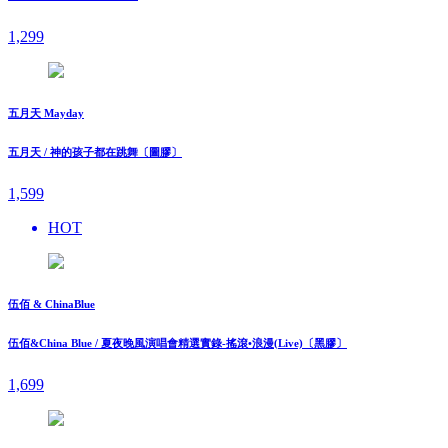
1,299
五月天 Mayday
五月天 / 神的孩子都在跳舞〔圖膠〕
1,599
HOT
伍佰 & ChinaBlue
伍佰&China Blue / 夏夜晚風演唱會精選實錄-搖滾•浪漫(Live)〔黑膠〕
1,699