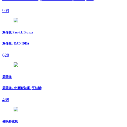
999
派偉俊 Patrick Brasca
派偉俊 / BAD IDEA
628
周華健
周華健 / 怎麼斷句呢 (平裝版)
468
催眠麥克風