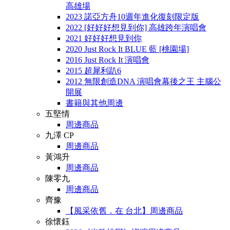
高雄場
2023 諾亞方舟10週年進化復刻限定版
2022 [好好好想見到你] 高雄跨年演唱會
2021 好好好想見到你
2020 Just Rock It BLUE 藍 [桃園場]
2016 Just Rock It 演唱會
2015 超犀利趴6
2012 無限創造DNA 演唱會幕後之王 主腦公
開展
書籍與其他周邊
五堅情
周邊商品
九澤 CP
周邊商品
黃鴻升
周邊商品
陳零九
周邊商品
齊豫
【風采依舊．在 台北】周邊商品
徐懷鈺