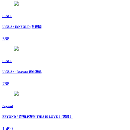
U:NUS
U:NUS / U:NFOLD (常規版)
588
U:NUS
U:NUS / 4Reasons 迷你專輯
788
Beyond
BEYOND / 滾石LP系列:THIS IS LOVE I〔黑膠〕
1,499