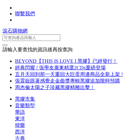
聯繫我們
滾石購物網
請輸入要查找的資訊後再按查詢
BEYOND【THIS IS LOVE I 黑膠】已經發行！
經典閃耀 ! 張學友廣東精選2CDs重磅登場
五月天回到那一天重回大巨蛋周邊商品全新上架 !
張震嶽跟著感覺走金曲獎專輯黑膠追加限時預購
周杰倫太陽之子珍藏黑膠精雕出擊！
黑膠市集
音樂類型
華語
東洋
韓樂
西洋
古典