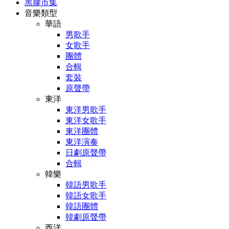
黑膠市集
音樂類型
華語
男歌手
女歌手
團體
合輯
套裝
原聲帶
東洋
東洋男歌手
東洋女歌手
東洋團體
東洋演奏
日劇原聲帶
合輯
韓樂
韓語男歌手
韓語女歌手
韓語團體
韓劇原聲帶
西洋