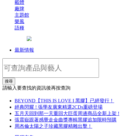
載體
廠牌
主題館
樂風
語種
最新情報
搜尋
請輸入要查找的資訊後再按查詢
BEYOND【THIS IS LOVE I 黑膠】已經發行！
經典閃耀 ! 張學友廣東精選2CDs重磅登場
五月天回到那一天重回大巨蛋周邊商品全新上架 !
張震嶽跟著感覺走金曲獎專輯黑膠追加限時預購
周杰倫太陽之子珍藏黑膠精雕出擊！