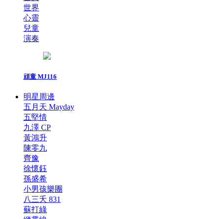
世界
心靈
兒童
演奏
頑童 MJ116
明星周邊
五月天 Mayday
五堅情
九澤 CP
黃鴻升
陳零九
齊豫
徐懷鈺
孫盛希
小男孩樂團
八三夭 831
蘇打綠