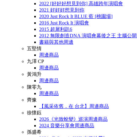
2022 [好好好想見到你] 高雄跨年演唱會
2021 好好好想見到你
2020 Just Rock It BLUE 藍 [桃園場]
2016 Just Rock It 演唱會
2015 超犀利趴6
2012 無限創造DNA 演唱會幕後之王 主腦公
書籍與其他周邊
五堅情
周邊商品
九澤 CP
周邊商品
黃鴻升
周邊商品
陳零九
周邊商品
齊豫
【風采依舊．在 台北】周邊商品
徐懷鈺
2026《光致蛻變》巡演周邊商品
2024 音樂分享會周邊商品
孫盛希