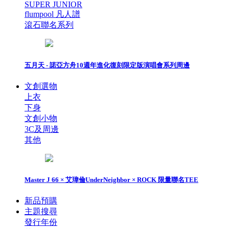
SUPER JUNIOR
flumpool 凡人譜
滾石聯名系列
五月天 - 諾亞方舟10週年進化復刻限定版演唱會系列周邊
文創選物
上衣
下身
文創小物
3C及周邊
其他
Master J 66 × 艾瑋倫UnderNeighbor × ROCK 限量聯名TEE
新品預購
主題搜尋
發行年份