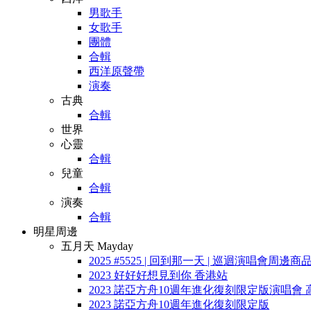
男歌手
女歌手
團體
合輯
西洋原聲帶
演奏
古典
合輯
世界
心靈
合輯
兒童
合輯
演奏
合輯
明星周邊
五月天 Mayday
2025 #5525 | 回到那一天 | 巡迴演唱會周邊商
2023 好好好想見到你 香港站
2023 諾亞方舟10週年進化復刻限定版演唱會 
2023 諾亞方舟10週年進化復刻限定版