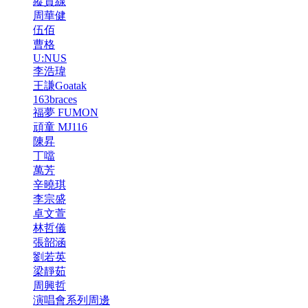
縱貫線
周華健
伍佰
曹格
U:NUS
李浩瑋
王謙Goatak
163braces
福夢 FUMON
頑童 MJ116
陳昇
丁噹
萬芳
辛曉琪
李宗盛
卓文萱
林哲儀
張韶涵
劉若英
梁靜茹
周興哲
演唱會系列周邊