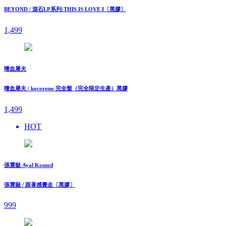
BEYOND / 滾石LP系列:THIS IS LOVE I〔黑膠〕
1,499
嗜血屠夫
嗜血屠夫 / kocorono 完全盤（完全限定生產）黑膠
1,499
HOT
張震嶽 Ayal Komod
張震嶽 / 跟著感覺走〔黑膠〕
999