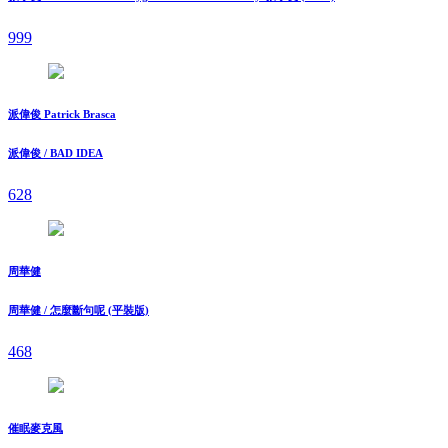
999
派偉俊 Patrick Brasca
派偉俊 / BAD IDEA
628
周華健
周華健 / 怎麼斷句呢 (平裝版)
468
催眠麥克風