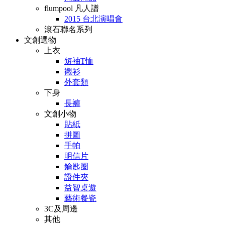
flumpool 凡人譜
2015 台北演唱會
滾石聯名系列
文創選物
上衣
短袖T恤
襯衫
外套類
下身
長褲
文創小物
貼紙
拼圖
手帕
明信片
鑰匙圈
證件夾
益智桌遊
藝術餐瓷
3C及周邊
其他