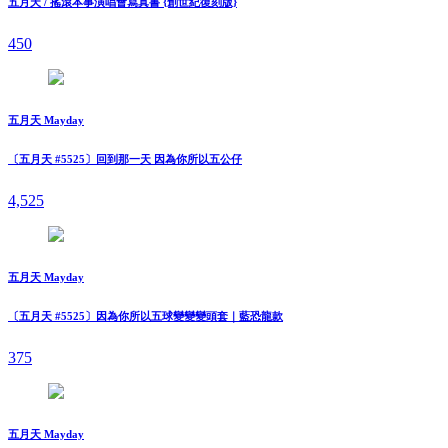
五月天 / 搖滾本事演唱會寫真書 {創世紀復刻版}
450
五月天 Mayday
〔五月天 #5525〕回到那一天 因為你所以五公仔
4,525
五月天 Mayday
〔五月天 #5525〕因為你所以五球變變變頭套｜藍恐龍款
375
五月天 Mayday