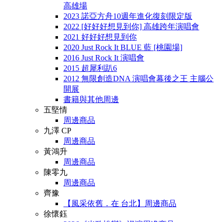
高雄場
2023 諾亞方舟10週年進化復刻限定版
2022 [好好好想見到你] 高雄跨年演唱會
2021 好好好想見到你
2020 Just Rock It BLUE 藍 [桃園場]
2016 Just Rock It 演唱會
2015 超犀利趴6
2012 無限創造DNA 演唱會幕後之王 主腦公
開展
書籍與其他周邊
五堅情
周邊商品
九澤 CP
周邊商品
黃鴻升
周邊商品
陳零九
周邊商品
齊豫
【風采依舊．在 台北】周邊商品
徐懷鈺