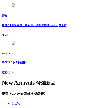
齊豫
齊豫 /【風采依舊．在 台北】演唱會周邊T-shirt (茄子款)
850
U:NUS
U:NUS / 小卡收藏冊
800
700
New Arrivals
發燒新品
影音《CD/DVD/高規格/錄音帶》
NEW