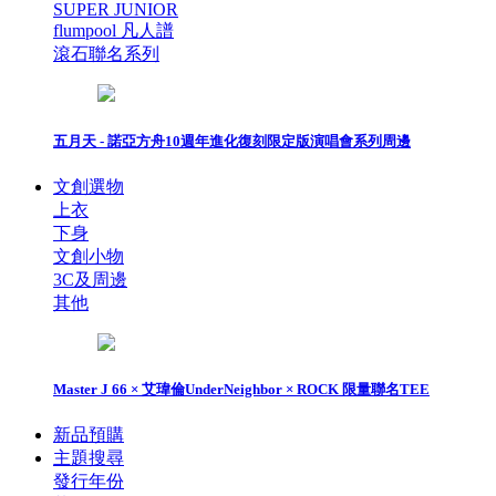
SUPER JUNIOR
flumpool 凡人譜
滾石聯名系列
五月天 - 諾亞方舟10週年進化復刻限定版演唱會系列周邊
文創選物
上衣
下身
文創小物
3C及周邊
其他
Master J 66 × 艾瑋倫UnderNeighbor × ROCK 限量聯名TEE
新品預購
主題搜尋
發行年份