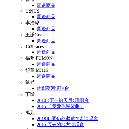
周邊商品
U:NUS
周邊商品
李浩瑋
周邊商品
王謙Goatak
周邊商品
163braces
周邊商品
福夢 FUMON
周邊商品
頑童 MJ116
周邊商品
陳昇
他鄉夢河演唱會
丁噹
2010 {下一站天后}演唱會
2015 「我愛你戀習曲」
萬芳
2018 時間仍然繼續在走演唱會
2015 原來的地方演唱會