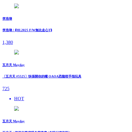
李浩瑋
李浩瑋 / ⟪HL2025 F/W無比走⼼T⟫
1,380
五月天 Mayday
〔五月天 #5525〕快張開你的嘴 OAOA恐龍咬手指玩具
725
HOT
五月天 Mayday