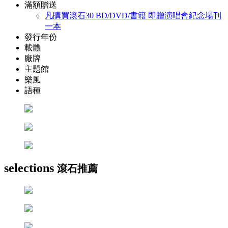
滿額贈送
凡購買滾石30 BD/DVD/書籍 即贈演唱會紀念場刊
一本
發行年份
載體
廠牌
主題館
樂風
語種
selections
滾石推薦