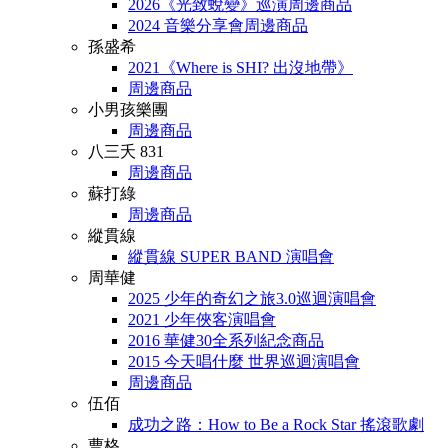
2026《光致蛻變》巡演周邊商品
2024 音樂分享會周邊商品
孫盛希
2021《Where is SHI? 出沒地帶》
周邊商品
小男孩樂團
周邊商品
八三夭 831
周邊商品
蘇打綠
周邊商品
縱貫線
縱貫線 SUPER BAND 演唱會
周華健
2025 少年的奇幻之旅3.0巡迴演唱會
2021 少年俠客演唱會
2016 華健30全系列紀念商品
2015 今天唱什麼 世界巡迴演唱會
周邊商品
伍佰
成功之路：How to Be a Rock Star 搖滾歌劇
曹格