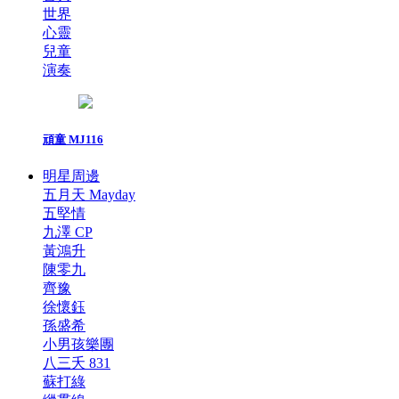
世界
心靈
兒童
演奏
頑童 MJ116
明星周邊
五月天 Mayday
五堅情
九澤 CP
黃鴻升
陳零九
齊豫
徐懷鈺
孫盛希
小男孩樂團
八三夭 831
蘇打綠