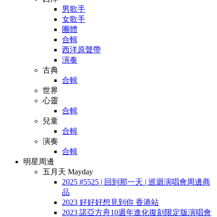
男歌手
女歌手
團體
合輯
西洋原聲帶
演奏
古典
合輯
世界
心靈
合輯
兒童
合輯
演奏
合輯
明星周邊
五月天 Mayday
2025 #5525 | 回到那一天 | 巡迴演唱會周邊商
品
2023 好好好想見到你 香港站
2023 諾亞方舟10週年進化復刻限定版演唱會