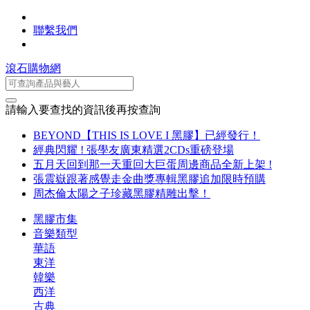
聯繫我們
滾石購物網
請輸入要查找的資訊後再按查詢
BEYOND【THIS IS LOVE I 黑膠】已經發行！
經典閃耀 ! 張學友廣東精選2CDs重磅登場
五月天回到那一天重回大巨蛋周邊商品全新上架 !
張震嶽跟著感覺走金曲獎專輯黑膠追加限時預購
周杰倫太陽之子珍藏黑膠精雕出擊！
黑膠市集
音樂類型
華語
東洋
韓樂
西洋
古典