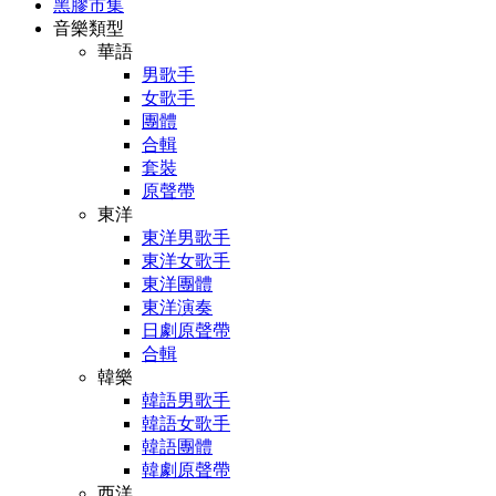
黑膠市集
音樂類型
華語
男歌手
女歌手
團體
合輯
套裝
原聲帶
東洋
東洋男歌手
東洋女歌手
東洋團體
東洋演奏
日劇原聲帶
合輯
韓樂
韓語男歌手
韓語女歌手
韓語團體
韓劇原聲帶
西洋