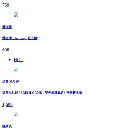
758
黃挺瑋
黃挺瑋 / Journey (正式版)
698
HOT
頑童 MJ116
頑童MJ116 / FRESH GAME〔雙色混膠2LP〕預購簽名版
1,699
陳綺貞