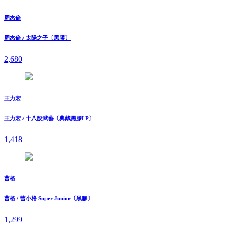
周杰倫
周杰倫 / 太陽之子〔黑膠〕
2,680
王力宏
王力宏 / 十八般武藝〔典藏黑膠LP〕
1,418
曹格
曹格 / 曹小格 Super Junior〔黑膠〕
1,299