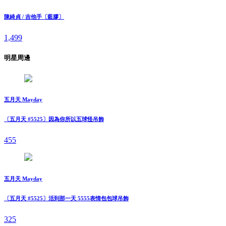
陳綺貞 / 吉他手〔藍膠〕
1,499
明星周邊
五月天 Mayday
〔五月天 #5525〕因為你所以五球怪吊飾
455
五月天 Mayday
〔五月天 #5525〕活到那一天 5555表情包包球吊飾
325