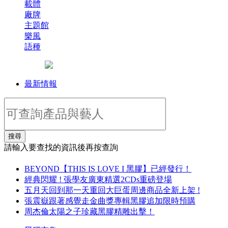
載體
廠牌
主題館
樂風
語種
最新情報
搜尋
請輸入要查找的資訊後再按查詢
BEYOND【THIS IS LOVE I 黑膠】已經發行！
經典閃耀 ! 張學友廣東精選2CDs重磅登場
五月天回到那一天重回大巨蛋周邊商品全新上架 !
張震嶽跟著感覺走金曲獎專輯黑膠追加限時預購
周杰倫太陽之子珍藏黑膠精雕出擊！