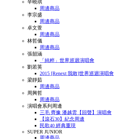
辛曉琪
周邊商品
李宗盛
周邊商品
卓文萱
周邊商品
林哲儀
周邊商品
張韶涵
「純粹」世界巡迴演唱會
劉若英
2015 [Renext 我敢]世界巡迴演唱會
梁靜茹
周邊商品
周興哲
周邊商品
演唱會系列周邊
三毛 齊豫 潘越雲【回聲】演唱會
【滾石30】紀念周邊
民歌40 經典重現
SUPER JUNIOR
周邊商品