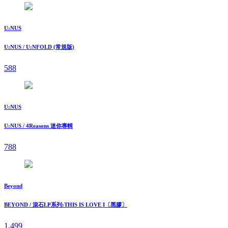
U:NUS
U:NUS / U:NFOLD (常規版)
588
U:NUS
U:NUS / 4Reasons 迷你專輯
788
Beyond
BEYOND / 滾石LP系列:THIS IS LOVE I〔黑膠〕
1,499