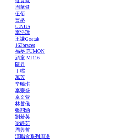
縱貫線
周華健
伍佰
曹格
U:NUS
李浩瑋
王謙Goatak
163braces
福夢 FUMON
頑童 MJ116
陳昇
丁噹
萬芳
辛曉琪
李宗盛
卓文萱
林哲儀
張韶涵
劉若英
梁靜茹
周興哲
演唱會系列周邊