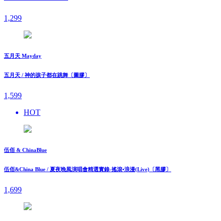
1,299
五月天 Mayday
五月天 / 神的孩子都在跳舞〔圖膠〕
1,599
HOT
伍佰 & ChinaBlue
伍佰&China Blue / 夏夜晚風演唱會精選實錄-搖滾•浪漫(Live)〔黑膠〕
1,699