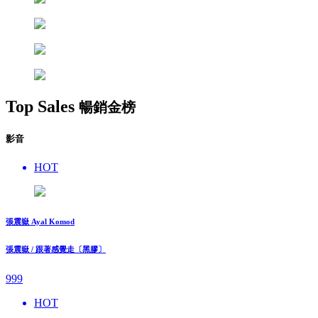
Top Sales
暢銷金榜
影音
HOT
張震嶽 Ayal Komod
張震嶽 / 跟著感覺走〔黑膠〕
999
HOT