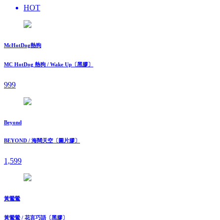
HOT
McHotDog熱狗
MC HotDog 熱狗 / Wake Up〔黑膠〕
999
Beyond
BEYOND / 海闊天空〔圖片膠〕
1,599
黃鶯鶯
黃鶯鶯 / 花言巧語〔黑膠〕