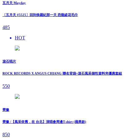
五月天 Mayday
〔五月天 #5525〕回到侏羅紀那一天 恐龍緹花毛巾
485
HOT
滾石唱片
ROCK RECORDS X ANGUS CHIANG 聯名背袋+滾石風采個性資料夾優惠套組
550
齊豫
齊豫 /【風采依舊．在 台北】演唱會周邊T-shirt (蘋果款)
850