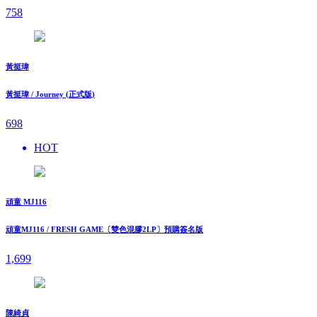
758
黃挺瑋
黃挺瑋 / Journey (正式版)
698
HOT
頑童 MJ116
頑童MJ116 / FRESH GAME〔雙色混膠2LP〕預購簽名版
1,699
陳綺貞