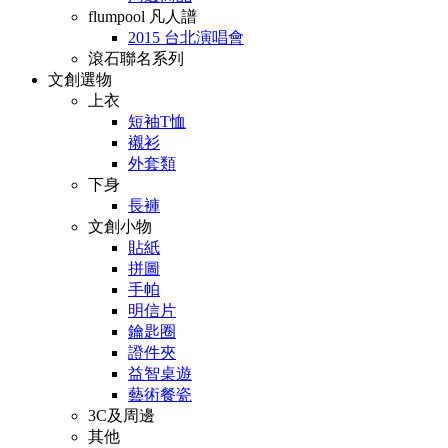
flumpool 凡人譜
2015 台北演唱會
滾石聯名系列
文創選物
上衣
短袖T恤
襯衫
外套類
下身
長褲
文創小物
貼紙
拼圖
手帕
明信片
鑰匙圈
證件夾
益智桌遊
藝術餐瓷
3C及周邊
其他