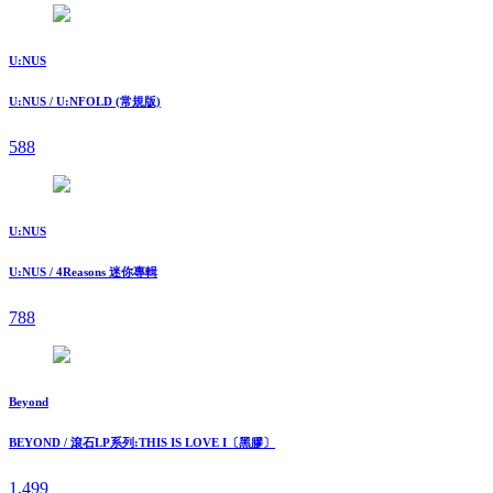
U:NUS
U:NUS / U:NFOLD (常規版)
588
U:NUS
U:NUS / 4Reasons 迷你專輯
788
Beyond
BEYOND / 滾石LP系列:THIS IS LOVE I〔黑膠〕
1,499