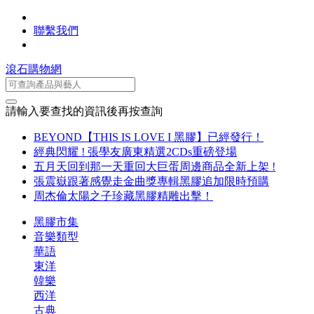
聯繫我們
滾石購物網
請輸入要查找的資訊後再按查詢
BEYOND【THIS IS LOVE I 黑膠】已經發行！
經典閃耀 ! 張學友廣東精選2CDs重磅登場
五月天回到那一天重回大巨蛋周邊商品全新上架 !
張震嶽跟著感覺走金曲獎專輯黑膠追加限時預購
周杰倫太陽之子珍藏黑膠精雕出擊！
黑膠市集
音樂類型
華語
東洋
韓樂
西洋
古典