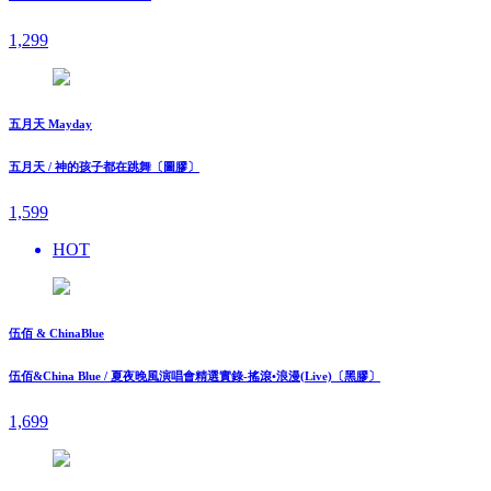
1,299
五月天 Mayday
五月天 / 神的孩子都在跳舞〔圖膠〕
1,599
HOT
伍佰 & ChinaBlue
伍佰&China Blue / 夏夜晚風演唱會精選實錄-搖滾•浪漫(Live)〔黑膠〕
1,699