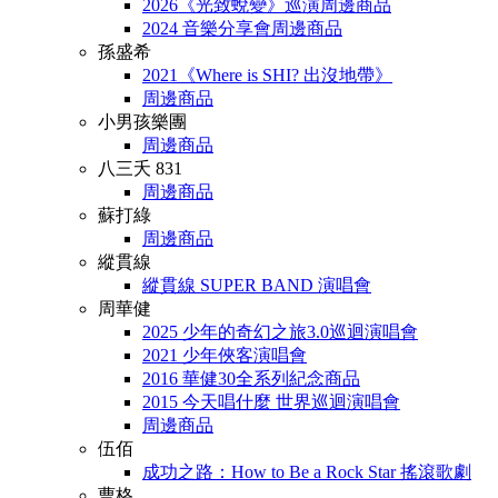
2026《光致蛻變》巡演周邊商品
2024 音樂分享會周邊商品
孫盛希
2021《Where is SHI? 出沒地帶》
周邊商品
小男孩樂團
周邊商品
八三夭 831
周邊商品
蘇打綠
周邊商品
縱貫線
縱貫線 SUPER BAND 演唱會
周華健
2025 少年的奇幻之旅3.0巡迴演唱會
2021 少年俠客演唱會
2016 華健30全系列紀念商品
2015 今天唱什麼 世界巡迴演唱會
周邊商品
伍佰
成功之路：How to Be a Rock Star 搖滾歌劇
曹格