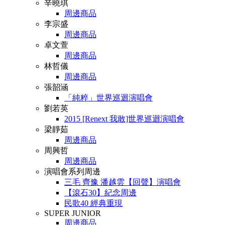
辛曉琪
周邊商品
李宗盛
周邊商品
卓文萱
周邊商品
林哲儀
周邊商品
張韶涵
「純粹」世界巡迴演唱會
劉若英
2015 [Renext 我敢]世界巡迴演唱會
梁靜茹
周邊商品
周興哲
周邊商品
演唱會系列周邊
三毛 齊豫 潘越雲【回聲】演唱會
【滾石30】紀念周邊
民歌40 經典重現
SUPER JUNIOR
周邊商品