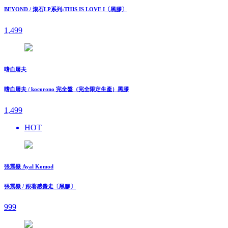
BEYOND / 滾石LP系列:THIS IS LOVE I〔黑膠〕
1,499
嗜血屠夫
嗜血屠夫 / kocorono 完全盤（完全限定生產）黑膠
1,499
HOT
張震嶽 Ayal Komod
張震嶽 / 跟著感覺走〔黑膠〕
999