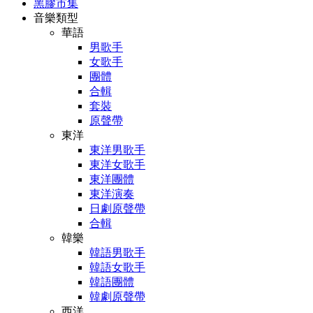
黑膠市集
音樂類型
華語
男歌手
女歌手
團體
合輯
套裝
原聲帶
東洋
東洋男歌手
東洋女歌手
東洋團體
東洋演奏
日劇原聲帶
合輯
韓樂
韓語男歌手
韓語女歌手
韓語團體
韓劇原聲帶
西洋