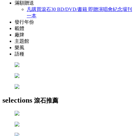
滿額贈送
凡購買滾石30 BD/DVD/書籍 即贈演唱會紀念場刊
一本
發行年份
載體
廠牌
主題館
樂風
語種
selections
滾石推薦