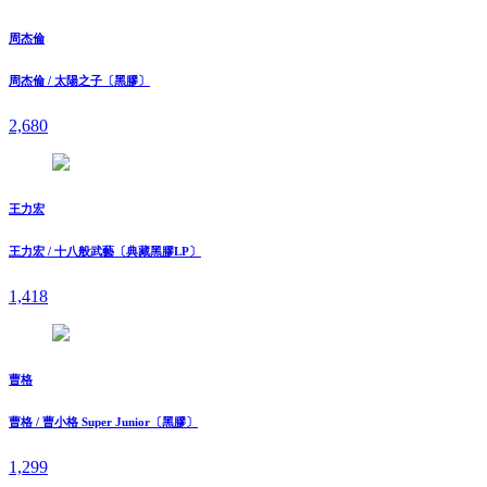
周杰倫
周杰倫 / 太陽之子〔黑膠〕
2,680
王力宏
王力宏 / 十八般武藝〔典藏黑膠LP〕
1,418
曹格
曹格 / 曹小格 Super Junior〔黑膠〕
1,299