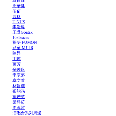
縱貫線
周華健
伍佰
曹格
U:NUS
李浩瑋
王謙Goatak
163braces
福夢 FUMON
頑童 MJ116
陳昇
丁噹
萬芳
辛曉琪
李宗盛
卓文萱
林哲儀
張韶涵
劉若英
梁靜茹
周興哲
演唱會系列周邊