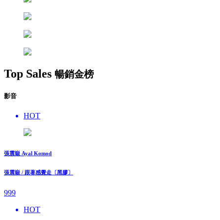
Top Sales
暢銷金榜
影音
HOT
張震嶽 Ayal Komod
張震嶽 / 跟著感覺走〔黑膠〕
999
HOT