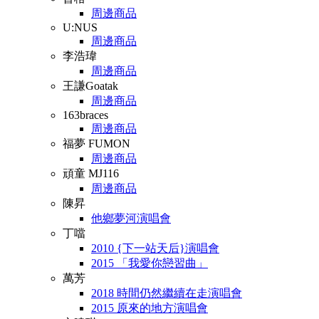
周邊商品
U:NUS
周邊商品
李浩瑋
周邊商品
王謙Goatak
周邊商品
163braces
周邊商品
福夢 FUMON
周邊商品
頑童 MJ116
周邊商品
陳昇
他鄉夢河演唱會
丁噹
2010 {下一站天后}演唱會
2015 「我愛你戀習曲」
萬芳
2018 時間仍然繼續在走演唱會
2015 原來的地方演唱會