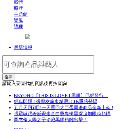
載體
廠牌
主題館
樂風
語種
最新情報
搜尋
請輸入要查找的資訊後再按查詢
BEYOND【THIS IS LOVE I 黑膠】已經發行！
經典閃耀 ! 張學友廣東精選2CDs重磅登場
五月天回到那一天重回大巨蛋周邊商品全新上架 !
張震嶽跟著感覺走金曲獎專輯黑膠追加限時預購
周杰倫太陽之子珍藏黑膠精雕出擊！