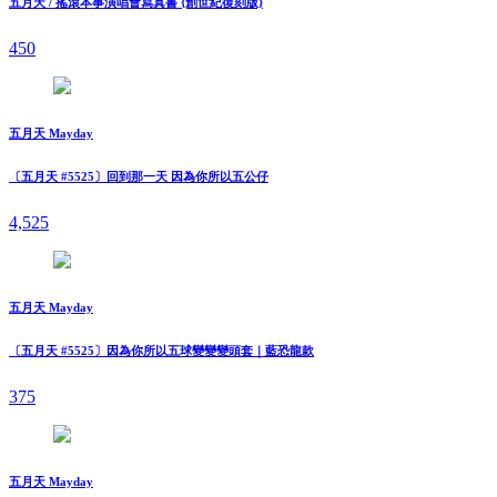
五月天 / 搖滾本事演唱會寫真書 {創世紀復刻版}
450
五月天 Mayday
〔五月天 #5525〕回到那一天 因為你所以五公仔
4,525
五月天 Mayday
〔五月天 #5525〕因為你所以五球變變變頭套｜藍恐龍款
375
五月天 Mayday