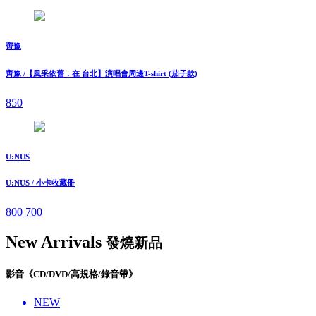
齊豫
齊豫 /【風采依舊．在 台北】演唱會周邊T-shirt (茄子款)
850
U:NUS
U:NUS / 小卡收藏冊
800
700
New Arrivals
發燒新品
影音《CD/DVD/高規格/錄音帶》
NEW