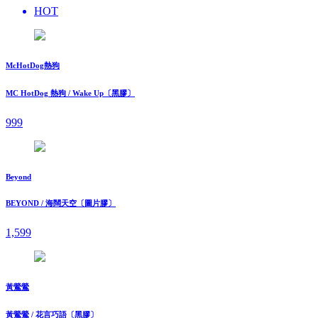
HOT
McHotDog熱狗
MC HotDog 熱狗 / Wake Up〔黑膠〕
999
Beyond
BEYOND / 海闊天空〔圖片膠〕
1,599
黃鶯鶯
黃鶯鶯 / 花言巧語〔黑膠〕