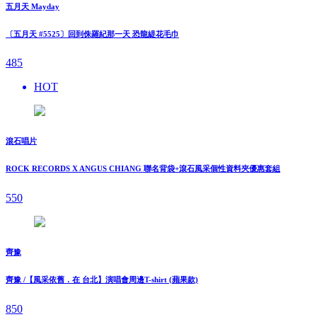
五月天 Mayday
〔五月天 #5525〕回到侏羅紀那一天 恐龍緹花毛巾
485
HOT
滾石唱片
ROCK RECORDS X ANGUS CHIANG 聯名背袋+滾石風采個性資料夾優惠套組
550
齊豫
齊豫 /【風采依舊．在 台北】演唱會周邊T-shirt (蘋果款)
850