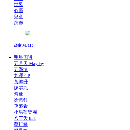
世界
心靈
兒童
演奏
頑童 MJ116
明星周邊
五月天 Mayday
五堅情
九澤 CP
黃鴻升
陳零九
齊豫
徐懷鈺
孫盛希
小男孩樂團
八三夭 831
蘇打綠