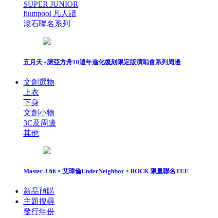
SUPER JUNIOR
flumpool 凡人譜
滾石聯名系列
五月天 - 諾亞方舟10週年進化復刻限定版演唱會系列周邊
文創選物
上衣
下身
文創小物
3C及周邊
其他
Master J 66 × 艾瑋倫UnderNeighbor × ROCK 限量聯名TEE
新品預購
主題搜尋
發行年份