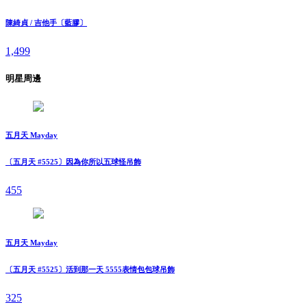
陳綺貞 / 吉他手〔藍膠〕
1,499
明星周邊
五月天 Mayday
〔五月天 #5525〕因為你所以五球怪吊飾
455
五月天 Mayday
〔五月天 #5525〕活到那一天 5555表情包包球吊飾
325