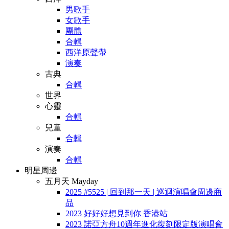
男歌手
女歌手
團體
合輯
西洋原聲帶
演奏
古典
合輯
世界
心靈
合輯
兒童
合輯
演奏
合輯
明星周邊
五月天 Mayday
2025 #5525 | 回到那一天 | 巡迴演唱會周邊商
品
2023 好好好想見到你 香港站
2023 諾亞方舟10週年進化復刻限定版演唱會