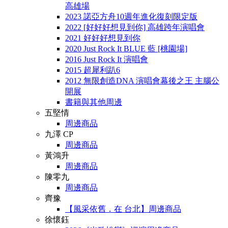
高雄場
2023 諾亞方舟10週年進化復刻限定版
2022 [好好好想見到你] 高雄跨年演唱會
2021 好好好想見到你
2020 Just Rock It BLUE 藍 [桃園場]
2016 Just Rock It 演唱會
2015 超犀利趴6
2012 無限創造DNA 演唱會幕後之王 主腦公
開展
書籍與其他周邊
五堅情
周邊商品
九澤 CP
周邊商品
黃鴻升
周邊商品
陳零九
周邊商品
齊豫
【風采依舊．在 台北】周邊商品
徐懷鈺