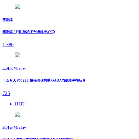
李浩瑋
李浩瑋 / ⟪HL2025 F/W無比走⼼T⟫
1,380
五月天 Mayday
〔五月天 #5525〕快張開你的嘴 OAOA恐龍咬手指玩具
725
HOT
五月天 Mayday