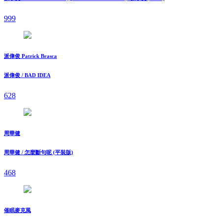
999
派偉俊 Patrick Brasca
派偉俊 / BAD IDEA
628
周華健
周華健 / 怎麼斷句呢 (平裝版)
468
催眠麥克風