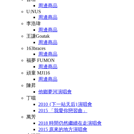
周邊商品
U:NUS
周邊商品
李浩瑋
周邊商品
王謙Goatak
周邊商品
163braces
周邊商品
福夢 FUMON
周邊商品
頑童 MJ116
周邊商品
陳昇
他鄉夢河演唱會
丁噹
2010 {下一站天后}演唱會
2015 「我愛你戀習曲」
萬芳
2018 時間仍然繼續在走演唱會
2015 原來的地方演唱會