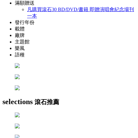
滿額贈送
凡購買滾石30 BD/DVD/書籍 即贈演唱會紀念場刊
一本
發行年份
載體
廠牌
主題館
樂風
語種
selections
滾石推薦