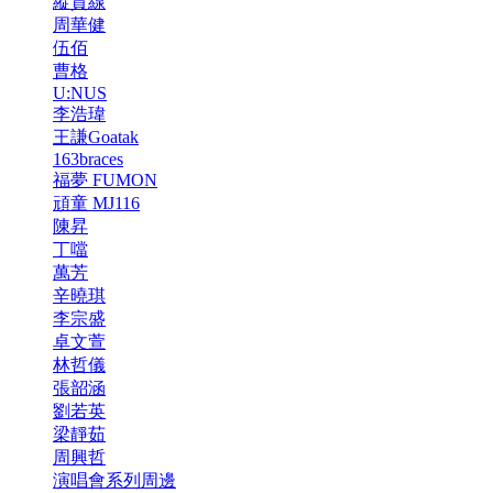
縱貫線
周華健
伍佰
曹格
U:NUS
李浩瑋
王謙Goatak
163braces
福夢 FUMON
頑童 MJ116
陳昇
丁噹
萬芳
辛曉琪
李宗盛
卓文萱
林哲儀
張韶涵
劉若英
梁靜茹
周興哲
演唱會系列周邊