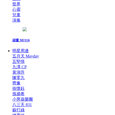
世界
心靈
兒童
演奏
頑童 MJ116
明星周邊
五月天 Mayday
五堅情
九澤 CP
黃鴻升
陳零九
齊豫
徐懷鈺
孫盛希
小男孩樂團
八三夭 831
蘇打綠