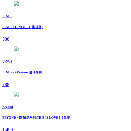
U:NUS
U:NUS / U:NFOLD (常規版)
588
U:NUS
U:NUS / 4Reasons 迷你專輯
788
Beyond
BEYOND / 滾石LP系列:THIS IS LOVE I〔黑膠〕
1,499