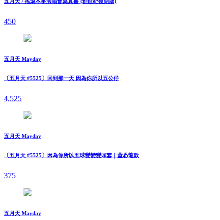
五月天 / 搖滾本事演唱會寫真書 {創世紀復刻版}
450
五月天 Mayday
〔五月天 #5525〕回到那一天 因為你所以五公仔
4,525
五月天 Mayday
〔五月天 #5525〕因為你所以五球變變變頭套｜藍恐龍款
375
五月天 Mayday