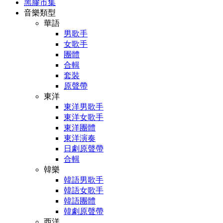
黑膠市集
音樂類型
華語
男歌手
女歌手
團體
合輯
套裝
原聲帶
東洋
東洋男歌手
東洋女歌手
東洋團體
東洋演奏
日劇原聲帶
合輯
韓樂
韓語男歌手
韓語女歌手
韓語團體
韓劇原聲帶
西洋