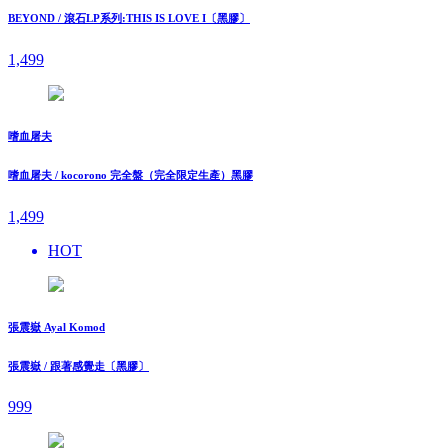
BEYOND / 滾石LP系列:THIS IS LOVE I〔黑膠〕
1,499
嗜血屠夫
嗜血屠夫 / kocorono 完全盤（完全限定生產）黑膠
1,499
HOT
張震嶽 Ayal Komod
張震嶽 / 跟著感覺走〔黑膠〕
999