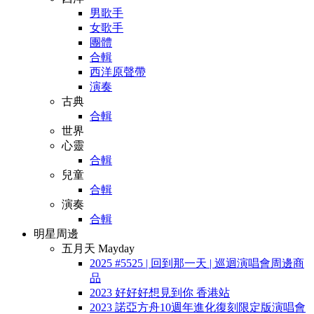
男歌手
女歌手
團體
合輯
西洋原聲帶
演奏
古典
合輯
世界
心靈
合輯
兒童
合輯
演奏
合輯
明星周邊
五月天 Mayday
2025 #5525 | 回到那一天 | 巡迴演唱會周邊商
品
2023 好好好想見到你 香港站
2023 諾亞方舟10週年進化復刻限定版演唱會