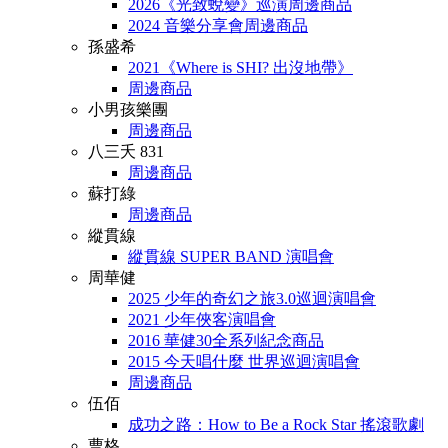
2026《光致蛻變》巡演周邊商品
2024 音樂分享會周邊商品
孫盛希
2021《Where is SHI? 出沒地帶》
周邊商品
小男孩樂團
周邊商品
八三夭 831
周邊商品
蘇打綠
周邊商品
縱貫線
縱貫線 SUPER BAND 演唱會
周華健
2025 少年的奇幻之旅3.0巡迴演唱會
2021 少年俠客演唱會
2016 華健30全系列紀念商品
2015 今天唱什麼 世界巡迴演唱會
周邊商品
伍佰
成功之路：How to Be a Rock Star 搖滾歌劇
曹格