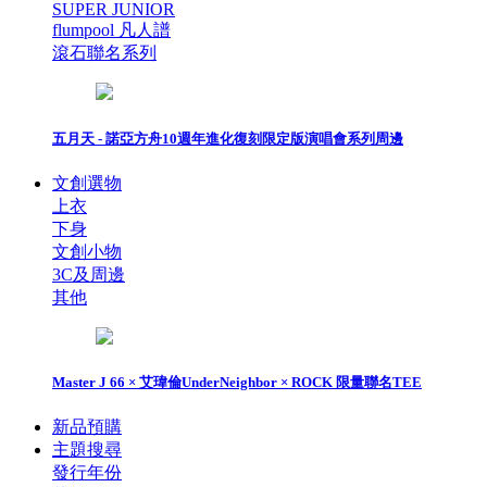
SUPER JUNIOR
flumpool 凡人譜
滾石聯名系列
五月天 - 諾亞方舟10週年進化復刻限定版演唱會系列周邊
文創選物
上衣
下身
文創小物
3C及周邊
其他
Master J 66 × 艾瑋倫UnderNeighbor × ROCK 限量聯名TEE
新品預購
主題搜尋
發行年份