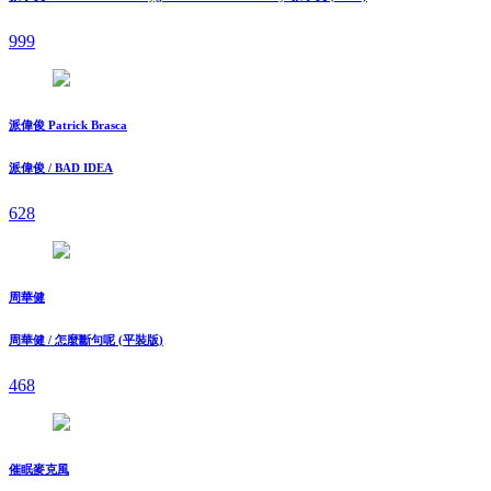
999
派偉俊 Patrick Brasca
派偉俊 / BAD IDEA
628
周華健
周華健 / 怎麼斷句呢 (平裝版)
468
催眠麥克風