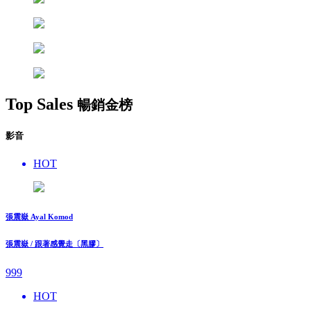
Top Sales
暢銷金榜
影音
HOT
張震嶽 Ayal Komod
張震嶽 / 跟著感覺走〔黑膠〕
999
HOT