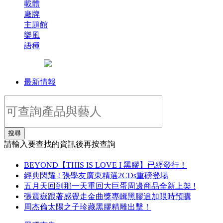
載體
廠牌
主題館
樂風
語種
最新情報
搜尋
請輸入要查找的資訊後再按查詢
BEYOND【THIS IS LOVE I 黑膠】已經發行！
經典閃耀 ! 張學友廣東精選2CDs重磅登場
五月天回到那一天重回大巨蛋周邊商品全新上架 !
張震嶽跟著感覺走金曲獎專輯黑膠追加限時預購
周杰倫太陽之子珍藏黑膠精雕出擊！