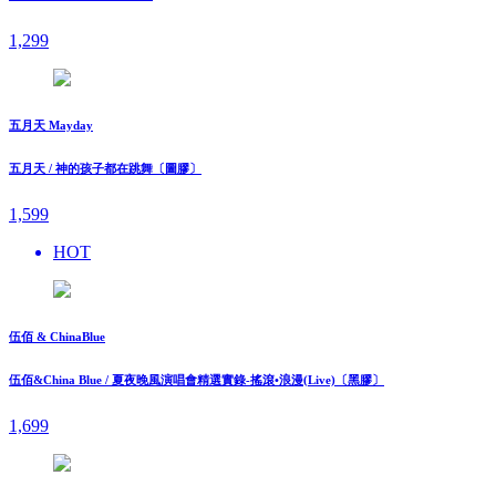
1,299
五月天 Mayday
五月天 / 神的孩子都在跳舞〔圖膠〕
1,599
HOT
伍佰 & ChinaBlue
伍佰&China Blue / 夏夜晚風演唱會精選實錄-搖滾•浪漫(Live)〔黑膠〕
1,699