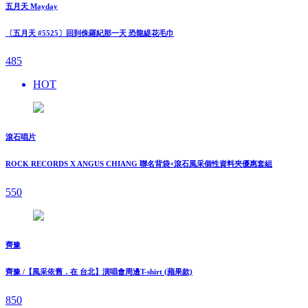
五月天 Mayday
〔五月天 #5525〕回到侏羅紀那一天 恐龍緹花毛巾
485
HOT
滾石唱片
ROCK RECORDS X ANGUS CHIANG 聯名背袋+滾石風采個性資料夾優惠套組
550
齊豫
齊豫 /【風采依舊．在 台北】演唱會周邊T-shirt (蘋果款)
850