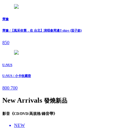
齊豫
齊豫 /【風采依舊．在 台北】演唱會周邊T-shirt (茄子款)
850
U:NUS
U:NUS / 小卡收藏冊
800
700
New Arrivals
發燒新品
影音《CD/DVD/高規格/錄音帶》
NEW