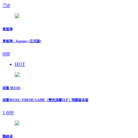
758
黃挺瑋
黃挺瑋 / Journey (正式版)
698
HOT
頑童 MJ116
頑童MJ116 / FRESH GAME〔雙色混膠2LP〕預購簽名版
1,699
陳綺貞