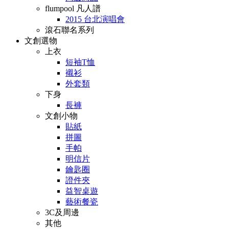
flumpool 凡人譜
2015 台北演唱會
滾石聯名系列
文創選物
上衣
短袖T恤
襯衫
外套類
下身
長褲
文創小物
貼紙
拼圖
手帕
明信片
鑰匙圈
證件夾
益智桌遊
藝術餐瓷
3C及周邊
其他