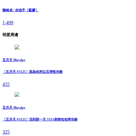
陳綺貞 / 吉他手〔藍膠〕
1,499
明星周邊
五月天 Mayday
〔五月天 #5525〕因為你所以五球怪吊飾
455
五月天 Mayday
〔五月天 #5525〕活到那一天 5555表情包包球吊飾
325