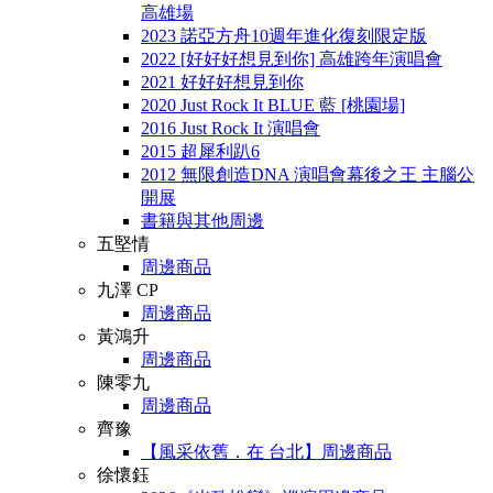
高雄場
2023 諾亞方舟10週年進化復刻限定版
2022 [好好好想見到你] 高雄跨年演唱會
2021 好好好想見到你
2020 Just Rock It BLUE 藍 [桃園場]
2016 Just Rock It 演唱會
2015 超犀利趴6
2012 無限創造DNA 演唱會幕後之王 主腦公
開展
書籍與其他周邊
五堅情
周邊商品
九澤 CP
周邊商品
黃鴻升
周邊商品
陳零九
周邊商品
齊豫
【風采依舊．在 台北】周邊商品
徐懷鈺