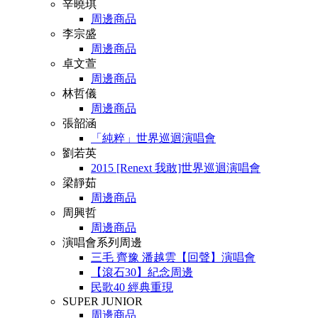
辛曉琪
周邊商品
李宗盛
周邊商品
卓文萱
周邊商品
林哲儀
周邊商品
張韶涵
「純粹」世界巡迴演唱會
劉若英
2015 [Renext 我敢]世界巡迴演唱會
梁靜茹
周邊商品
周興哲
周邊商品
演唱會系列周邊
三毛 齊豫 潘越雲【回聲】演唱會
【滾石30】紀念周邊
民歌40 經典重現
SUPER JUNIOR
周邊商品