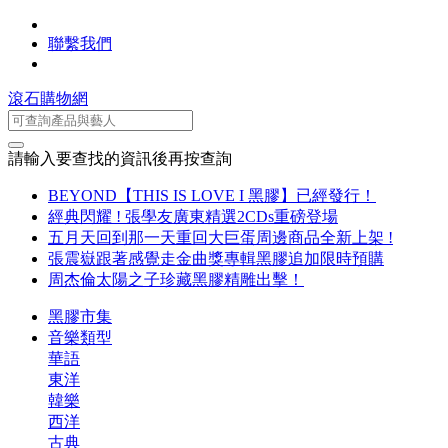
聯繫我們
滾石購物網
請輸入要查找的資訊後再按查詢
BEYOND【THIS IS LOVE I 黑膠】已經發行！
經典閃耀 ! 張學友廣東精選2CDs重磅登場
五月天回到那一天重回大巨蛋周邊商品全新上架 !
張震嶽跟著感覺走金曲獎專輯黑膠追加限時預購
周杰倫太陽之子珍藏黑膠精雕出擊！
黑膠市集
音樂類型
華語
東洋
韓樂
西洋
古典