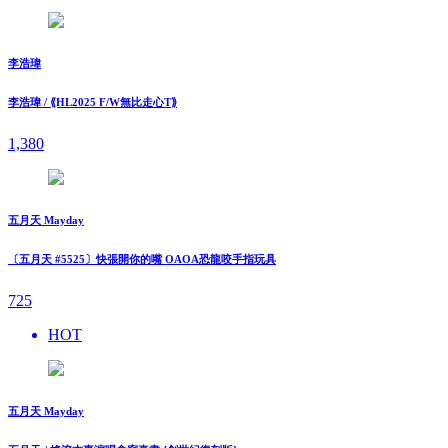
李浩瑋
李浩瑋 / ⟪HL2025 F/W無比走⼼T⟫
1,380
五月天 Mayday
〔五月天 #5525〕快張開你的嘴 OAOA恐龍咬手指玩具
725
HOT
五月天 Mayday