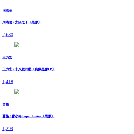
周杰倫
周杰倫 / 太陽之子〔黑膠〕
2,680
王力宏
王力宏 / 十八般武藝〔典藏黑膠LP〕
1,418
曹格
曹格 / 曹小格 Super Junior〔黑膠〕
1,299