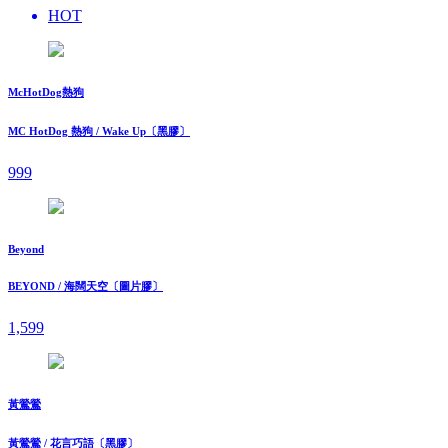
HOT
McHotDog熱狗
MC HotDog 熱狗 / Wake Up〔黑膠〕
999
Beyond
BEYOND / 海闊天空〔圖片膠〕
1,599
黃鶯鶯
黃鶯鶯 / 花言巧語〔黑膠〕