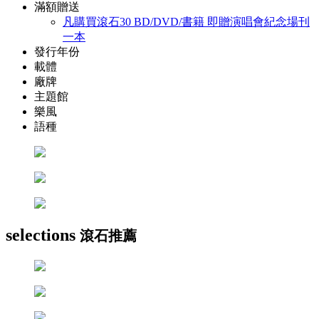
滿額贈送
凡購買滾石30 BD/DVD/書籍 即贈演唱會紀念場刊
一本
發行年份
載體
廠牌
主題館
樂風
語種
selections
滾石推薦