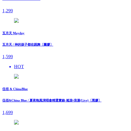
1,299
五月天 Mayday
五月天 / 神的孩子都在跳舞〔圖膠〕
1,599
HOT
伍佰 & ChinaBlue
伍佰&China Blue / 夏夜晚風演唱會精選實錄-搖滾•浪漫(Live)〔黑膠〕
1,699