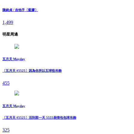
陳綺貞 / 吉他手〔藍膠〕
1,499
明星周邊
五月天 Mayday
〔五月天 #5525〕因為你所以五球怪吊飾
455
五月天 Mayday
〔五月天 #5525〕活到那一天 5555表情包包球吊飾
325