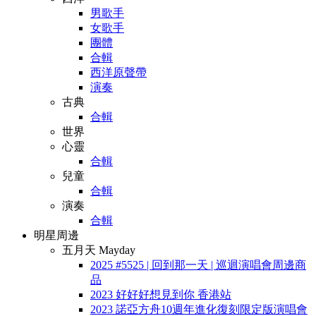
男歌手
女歌手
團體
合輯
西洋原聲帶
演奏
古典
合輯
世界
心靈
合輯
兒童
合輯
演奏
合輯
明星周邊
五月天 Mayday
2025 #5525 | 回到那一天 | 巡迴演唱會周邊商
品
2023 好好好想見到你 香港站
2023 諾亞方舟10週年進化復刻限定版演唱會