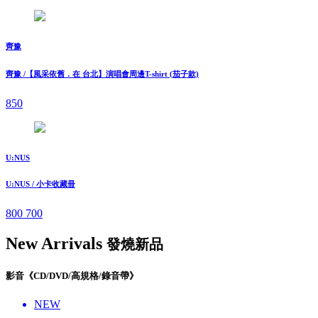
齊豫
齊豫 /【風采依舊．在 台北】演唱會周邊T-shirt (茄子款)
850
U:NUS
U:NUS / 小卡收藏冊
800
700
New Arrivals
發燒新品
影音《CD/DVD/高規格/錄音帶》
NEW