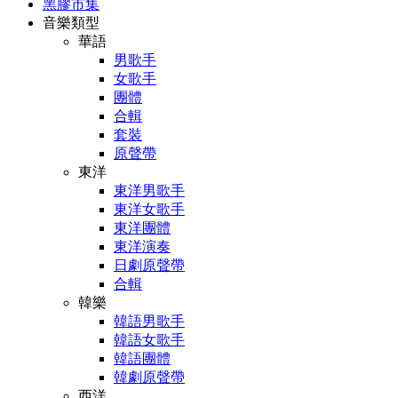
黑膠市集
音樂類型
華語
男歌手
女歌手
團體
合輯
套裝
原聲帶
東洋
東洋男歌手
東洋女歌手
東洋團體
東洋演奏
日劇原聲帶
合輯
韓樂
韓語男歌手
韓語女歌手
韓語團體
韓劇原聲帶
西洋