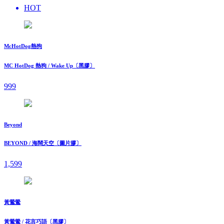
HOT
McHotDog熱狗
MC HotDog 熱狗 / Wake Up〔黑膠〕
999
Beyond
BEYOND / 海闊天空〔圖片膠〕
1,599
黃鶯鶯
黃鶯鶯 / 花言巧語〔黑膠〕