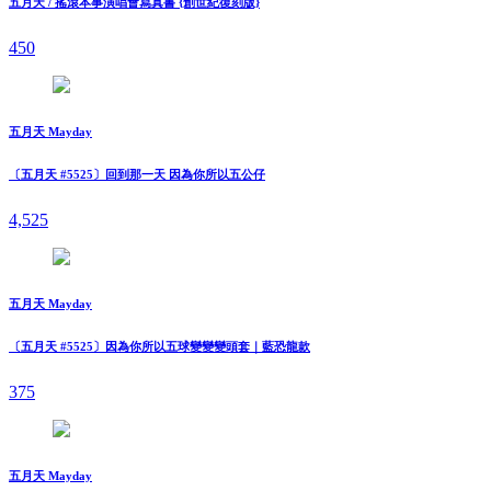
五月天 / 搖滾本事演唱會寫真書 {創世紀復刻版}
450
五月天 Mayday
〔五月天 #5525〕回到那一天 因為你所以五公仔
4,525
五月天 Mayday
〔五月天 #5525〕因為你所以五球變變變頭套｜藍恐龍款
375
五月天 Mayday