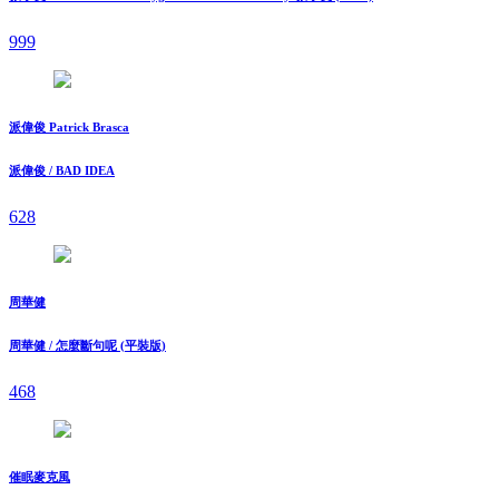
999
派偉俊 Patrick Brasca
派偉俊 / BAD IDEA
628
周華健
周華健 / 怎麼斷句呢 (平裝版)
468
催眠麥克風