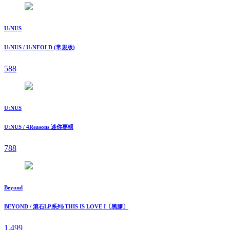
U:NUS
U:NUS / U:NFOLD (常規版)
588
U:NUS
U:NUS / 4Reasons 迷你專輯
788
Beyond
BEYOND / 滾石LP系列:THIS IS LOVE I〔黑膠〕
1,499