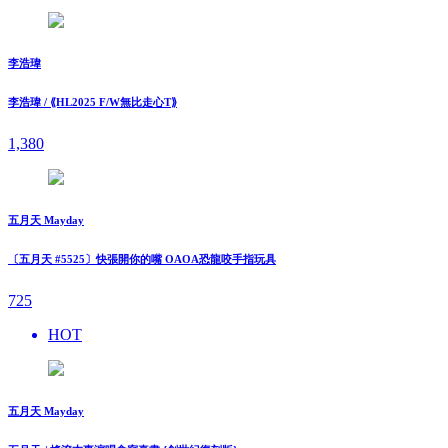
李浩瑋
李浩瑋 / ⟪HL2025 F/W無比走⼼T⟫
1,380
五月天 Mayday
〔五月天 #5525〕快張開你的嘴 OAOA恐龍咬手指玩具
725
HOT
五月天 Mayday