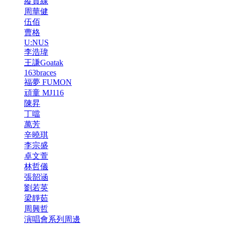
縱貫線
周華健
伍佰
曹格
U:NUS
李浩瑋
王謙Goatak
163braces
福夢 FUMON
頑童 MJ116
陳昇
丁噹
萬芳
辛曉琪
李宗盛
卓文萱
林哲儀
張韶涵
劉若英
梁靜茹
周興哲
演唱會系列周邊