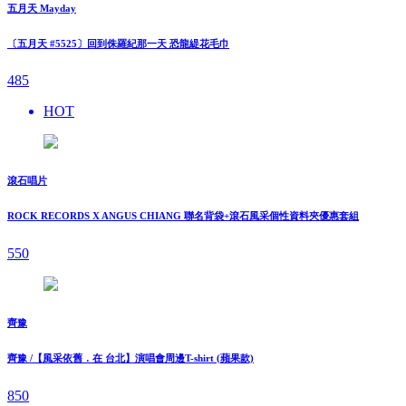
五月天 Mayday
〔五月天 #5525〕回到侏羅紀那一天 恐龍緹花毛巾
485
HOT
滾石唱片
ROCK RECORDS X ANGUS CHIANG 聯名背袋+滾石風采個性資料夾優惠套組
550
齊豫
齊豫 /【風采依舊．在 台北】演唱會周邊T-shirt (蘋果款)
850