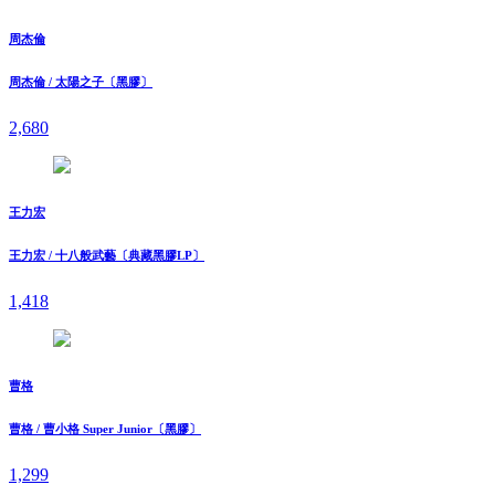
周杰倫
周杰倫 / 太陽之子〔黑膠〕
2,680
王力宏
王力宏 / 十八般武藝〔典藏黑膠LP〕
1,418
曹格
曹格 / 曹小格 Super Junior〔黑膠〕
1,299