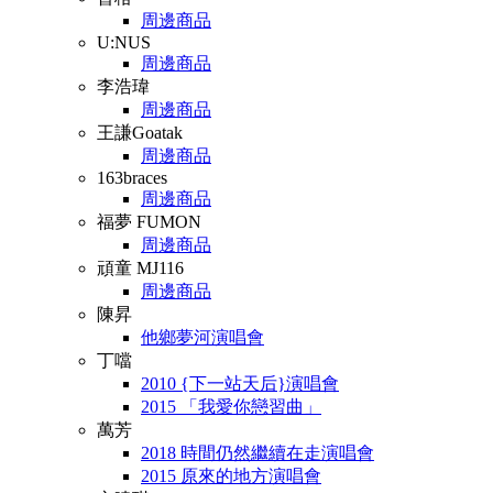
周邊商品
U:NUS
周邊商品
李浩瑋
周邊商品
王謙Goatak
周邊商品
163braces
周邊商品
福夢 FUMON
周邊商品
頑童 MJ116
周邊商品
陳昇
他鄉夢河演唱會
丁噹
2010 {下一站天后}演唱會
2015 「我愛你戀習曲」
萬芳
2018 時間仍然繼續在走演唱會
2015 原來的地方演唱會