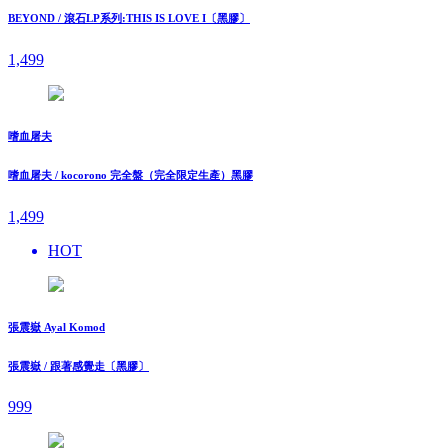
BEYOND / 滾石LP系列:THIS IS LOVE I〔黑膠〕
1,499
嗜血屠夫
嗜血屠夫 / kocorono 完全盤（完全限定生產）黑膠
1,499
HOT
張震嶽 Ayal Komod
張震嶽 / 跟著感覺走〔黑膠〕
999