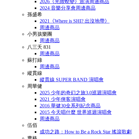
2026《光致蛻變》巡演周邊商品
2024 音樂分享會周邊商品
孫盛希
2021《Where is SHI? 出沒地帶》
周邊商品
小男孩樂團
周邊商品
八三夭 831
周邊商品
蘇打綠
周邊商品
縱貫線
縱貫線 SUPER BAND 演唱會
周華健
2025 少年的奇幻之旅3.0巡迴演唱會
2021 少年俠客演唱會
2016 華健30全系列紀念商品
2015 今天唱什麼 世界巡迴演唱會
周邊商品
伍佰
成功之路：How to Be a Rock Star 搖滾歌劇
曹格