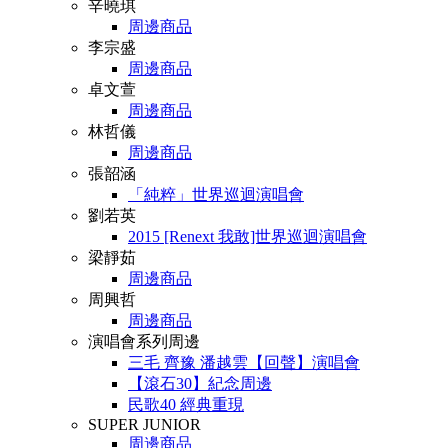
辛曉琪
周邊商品
李宗盛
周邊商品
卓文萱
周邊商品
林哲儀
周邊商品
張韶涵
「純粹」世界巡迴演唱會
劉若英
2015 [Renext 我敢]世界巡迴演唱會
梁靜茹
周邊商品
周興哲
周邊商品
演唱會系列周邊
三毛 齊豫 潘越雲【回聲】演唱會
【滾石30】紀念周邊
民歌40 經典重現
SUPER JUNIOR
周邊商品