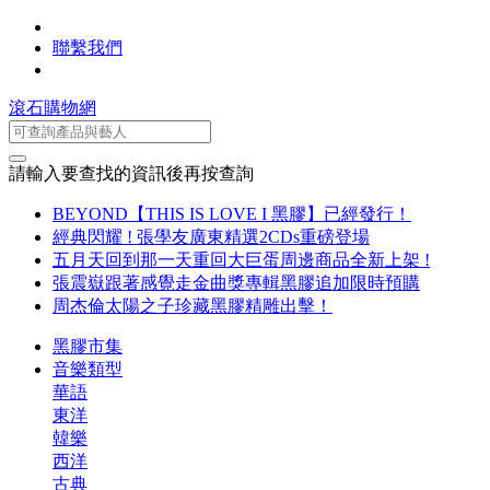
聯繫我們
滾石購物網
請輸入要查找的資訊後再按查詢
BEYOND【THIS IS LOVE I 黑膠】已經發行！
經典閃耀 ! 張學友廣東精選2CDs重磅登場
五月天回到那一天重回大巨蛋周邊商品全新上架 !
張震嶽跟著感覺走金曲獎專輯黑膠追加限時預購
周杰倫太陽之子珍藏黑膠精雕出擊！
黑膠市集
音樂類型
華語
東洋
韓樂
西洋
古典