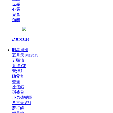
世界
心靈
兒童
演奏
頑童 MJ116
明星周邊
五月天 Mayday
五堅情
九澤 CP
黃鴻升
陳零九
齊豫
徐懷鈺
孫盛希
小男孩樂團
八三夭 831
蘇打綠