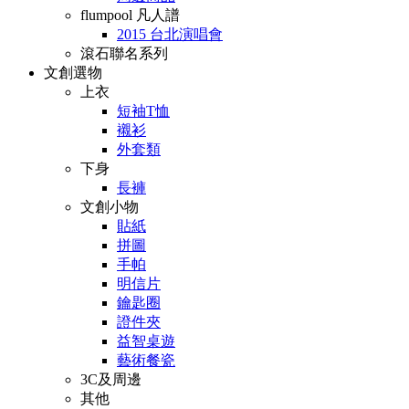
flumpool 凡人譜
2015 台北演唱會
滾石聯名系列
文創選物
上衣
短袖T恤
襯衫
外套類
下身
長褲
文創小物
貼紙
拼圖
手帕
明信片
鑰匙圈
證件夾
益智桌遊
藝術餐瓷
3C及周邊
其他