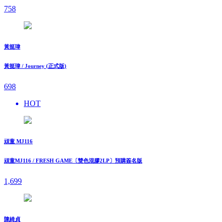
758
黃挺瑋
黃挺瑋 / Journey (正式版)
698
HOT
頑童 MJ116
頑童MJ116 / FRESH GAME〔雙色混膠2LP〕預購簽名版
1,699
陳綺貞