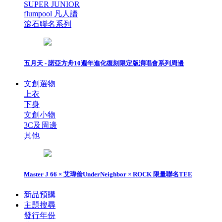
SUPER JUNIOR
flumpool 凡人譜
滾石聯名系列
五月天 - 諾亞方舟10週年進化復刻限定版演唱會系列周邊
文創選物
上衣
下身
文創小物
3C及周邊
其他
Master J 66 × 艾瑋倫UnderNeighbor × ROCK 限量聯名TEE
新品預購
主題搜尋
發行年份