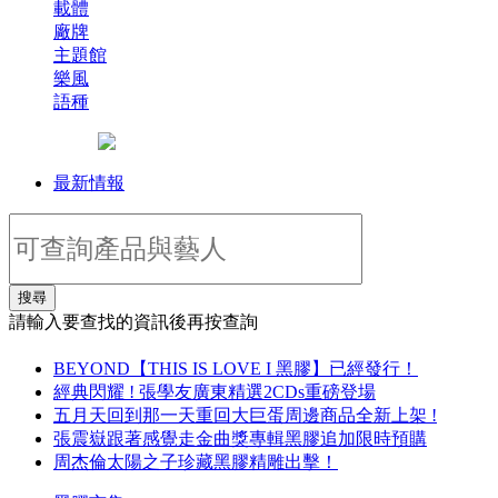
載體
廠牌
主題館
樂風
語種
最新情報
搜尋
請輸入要查找的資訊後再按查詢
BEYOND【THIS IS LOVE I 黑膠】已經發行！
經典閃耀 ! 張學友廣東精選2CDs重磅登場
五月天回到那一天重回大巨蛋周邊商品全新上架 !
張震嶽跟著感覺走金曲獎專輯黑膠追加限時預購
周杰倫太陽之子珍藏黑膠精雕出擊！