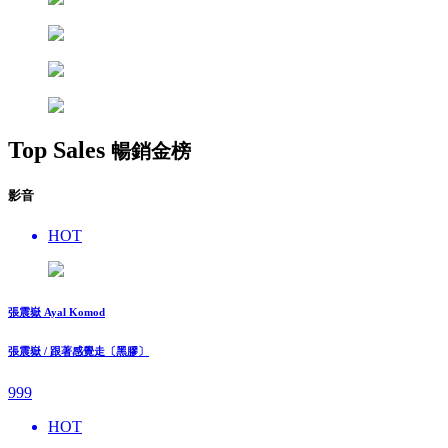
Top Sales
暢銷金榜
影音
HOT
張震嶽 Ayal Komod
張震嶽 / 跟著感覺走〔黑膠〕
999
HOT