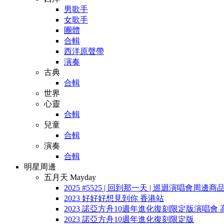
男歌手
女歌手
團體
合輯
西洋原聲帶
演奏
古典
合輯
世界
心靈
合輯
兒童
合輯
演奏
合輯
明星周邊
五月天 Mayday
2025 #5525 | 回到那一天 | 巡迴演唱會周邊商
2023 好好好想見到你 香港站
2023 諾亞方舟10週年進化復刻限定版演唱會 
2023 諾亞方舟10週年進化復刻限定版