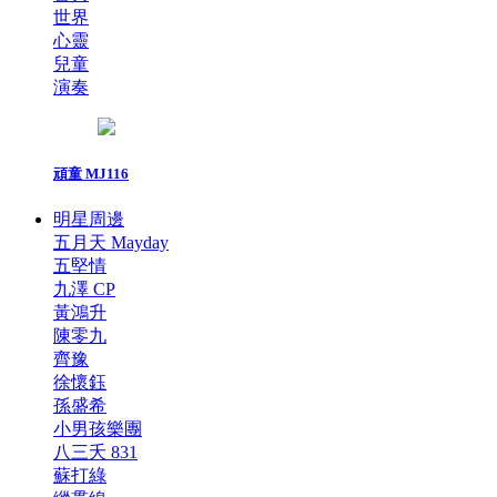
世界
心靈
兒童
演奏
頑童 MJ116
明星周邊
五月天 Mayday
五堅情
九澤 CP
黃鴻升
陳零九
齊豫
徐懷鈺
孫盛希
小男孩樂團
八三夭 831
蘇打綠