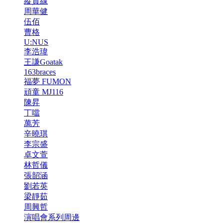
縱貫線
周華健
伍佰
曹格
U:NUS
李浩瑋
王謙Goatak
163braces
福夢 FUMON
頑童 MJ116
陳昇
丁噹
萬芳
辛曉琪
李宗盛
卓文萱
林哲儀
張韶涵
劉若英
梁靜茹
周興哲
演唱會系列周邊