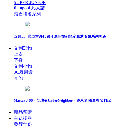
SUPER JUNIOR
flumpool 凡人譜
滾石聯名系列
五月天 - 諾亞方舟10週年進化復刻限定版演唱會系列周邊
文創選物
上衣
下身
文創小物
3C及周邊
其他
Master J 66 × 艾瑋倫UnderNeighbor × ROCK 限量聯名TEE
新品預購
主題搜尋
發行年份