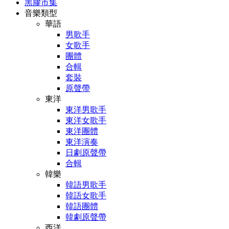
黑膠市集
音樂類型
華語
男歌手
女歌手
團體
合輯
套裝
原聲帶
東洋
東洋男歌手
東洋女歌手
東洋團體
東洋演奏
日劇原聲帶
合輯
韓樂
韓語男歌手
韓語女歌手
韓語團體
韓劇原聲帶
西洋