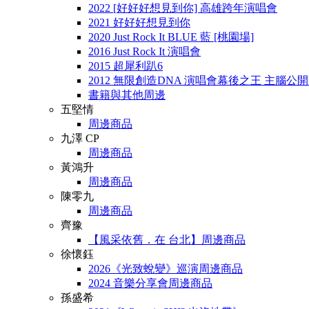
2022 [好好好想見到你] 高雄跨年演唱會
2021 好好好想見到你
2020 Just Rock It BLUE 藍 [桃園場]
2016 Just Rock It 演唱會
2015 超犀利趴6
2012 無限創造DNA 演唱會幕後之王 主腦公
書籍與其他周邊
五堅情
周邊商品
九澤 CP
周邊商品
黃鴻升
周邊商品
陳零九
周邊商品
齊豫
【風采依舊．在 台北】周邊商品
徐懷鈺
2026《光致蛻變》巡演周邊商品
2024 音樂分享會周邊商品
孫盛希