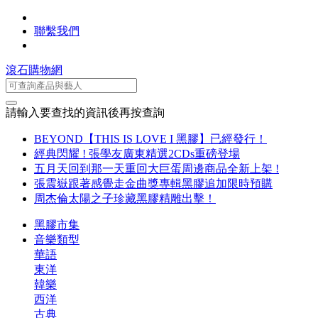
聯繫我們
滾石購物網
請輸入要查找的資訊後再按查詢
BEYOND【THIS IS LOVE I 黑膠】已經發行！
經典閃耀 ! 張學友廣東精選2CDs重磅登場
五月天回到那一天重回大巨蛋周邊商品全新上架 !
張震嶽跟著感覺走金曲獎專輯黑膠追加限時預購
周杰倫太陽之子珍藏黑膠精雕出擊！
黑膠市集
音樂類型
華語
東洋
韓樂
西洋
古典