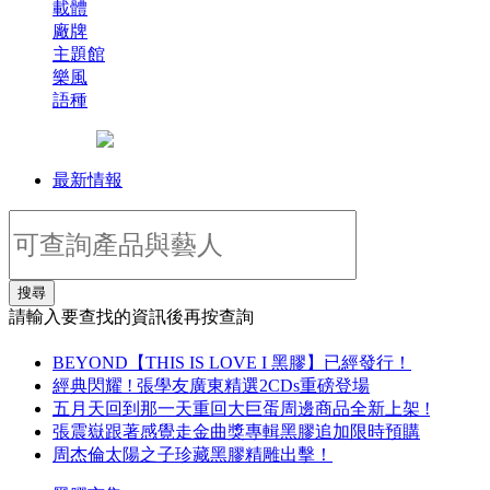
載體
廠牌
主題館
樂風
語種
最新情報
搜尋
請輸入要查找的資訊後再按查詢
BEYOND【THIS IS LOVE I 黑膠】已經發行！
經典閃耀 ! 張學友廣東精選2CDs重磅登場
五月天回到那一天重回大巨蛋周邊商品全新上架 !
張震嶽跟著感覺走金曲獎專輯黑膠追加限時預購
周杰倫太陽之子珍藏黑膠精雕出擊！