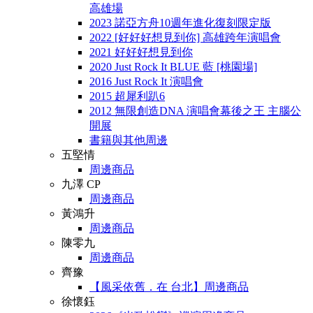
高雄場
2023 諾亞方舟10週年進化復刻限定版
2022 [好好好想見到你] 高雄跨年演唱會
2021 好好好想見到你
2020 Just Rock It BLUE 藍 [桃園場]
2016 Just Rock It 演唱會
2015 超犀利趴6
2012 無限創造DNA 演唱會幕後之王 主腦公
開展
書籍與其他周邊
五堅情
周邊商品
九澤 CP
周邊商品
黃鴻升
周邊商品
陳零九
周邊商品
齊豫
【風采依舊．在 台北】周邊商品
徐懷鈺