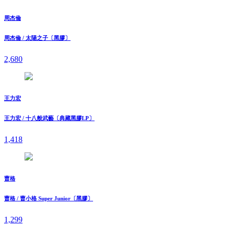
周杰倫
周杰倫 / 太陽之子〔黑膠〕
2,680
王力宏
王力宏 / 十八般武藝〔典藏黑膠LP〕
1,418
曹格
曹格 / 曹小格 Super Junior〔黑膠〕
1,299