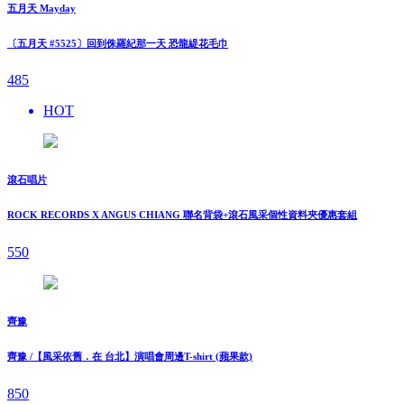
五月天 Mayday
〔五月天 #5525〕回到侏羅紀那一天 恐龍緹花毛巾
485
HOT
滾石唱片
ROCK RECORDS X ANGUS CHIANG 聯名背袋+滾石風采個性資料夾優惠套組
550
齊豫
齊豫 /【風采依舊．在 台北】演唱會周邊T-shirt (蘋果款)
850