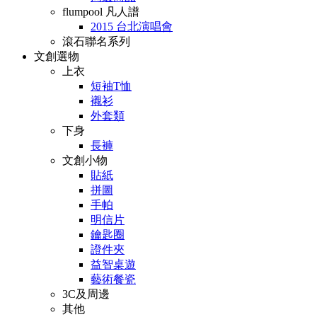
flumpool 凡人譜
2015 台北演唱會
滾石聯名系列
文創選物
上衣
短袖T恤
襯衫
外套類
下身
長褲
文創小物
貼紙
拼圖
手帕
明信片
鑰匙圈
證件夾
益智桌遊
藝術餐瓷
3C及周邊
其他