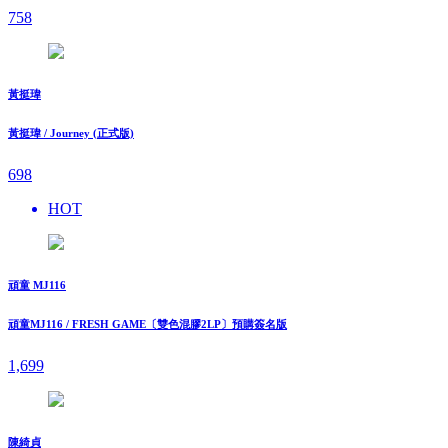
758
黃挺瑋
黃挺瑋 / Journey (正式版)
698
HOT
頑童 MJ116
頑童MJ116 / FRESH GAME〔雙色混膠2LP〕預購簽名版
1,699
陳綺貞