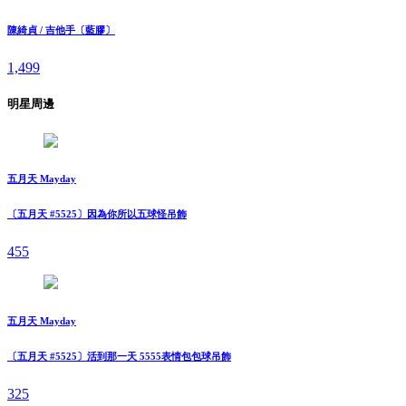
陳綺貞 / 吉他手〔藍膠〕
1,499
明星周邊
五月天 Mayday
〔五月天 #5525〕因為你所以五球怪吊飾
455
五月天 Mayday
〔五月天 #5525〕活到那一天 5555表情包包球吊飾
325