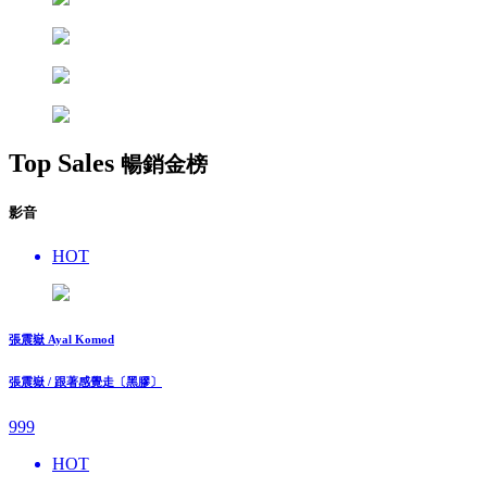
Top Sales
暢銷金榜
影音
HOT
張震嶽 Ayal Komod
張震嶽 / 跟著感覺走〔黑膠〕
999
HOT