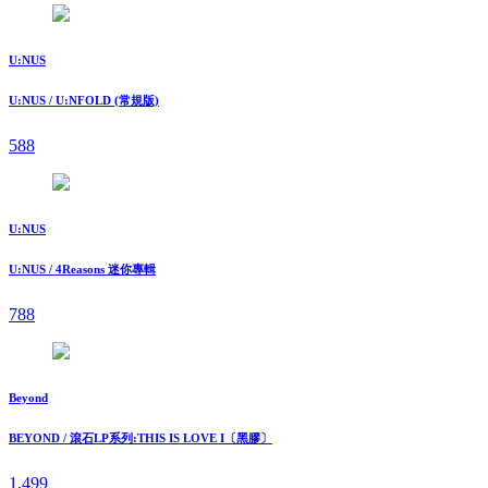
U:NUS
U:NUS / U:NFOLD (常規版)
588
U:NUS
U:NUS / 4Reasons 迷你專輯
788
Beyond
BEYOND / 滾石LP系列:THIS IS LOVE I〔黑膠〕
1,499