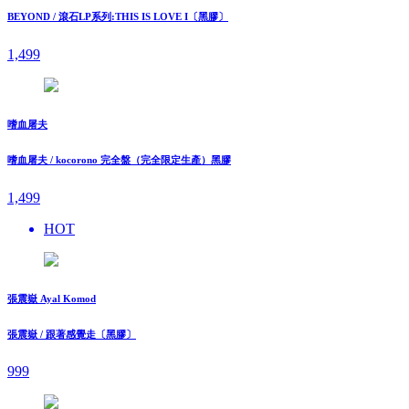
BEYOND / 滾石LP系列:THIS IS LOVE I〔黑膠〕
1,499
嗜血屠夫
嗜血屠夫 / kocorono 完全盤（完全限定生產）黑膠
1,499
HOT
張震嶽 Ayal Komod
張震嶽 / 跟著感覺走〔黑膠〕
999