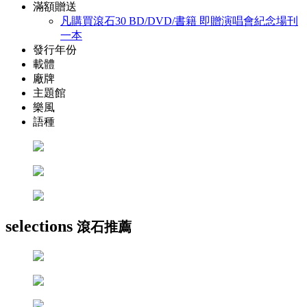
滿額贈送
凡購買滾石30 BD/DVD/書籍 即贈演唱會紀念場刊
一本
發行年份
載體
廠牌
主題館
樂風
語種
selections
滾石推薦