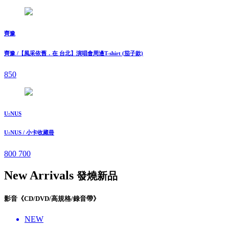
齊豫
齊豫 /【風采依舊．在 台北】演唱會周邊T-shirt (茄子款)
850
U:NUS
U:NUS / 小卡收藏冊
800
700
New Arrivals
發燒新品
影音《CD/DVD/高規格/錄音帶》
NEW