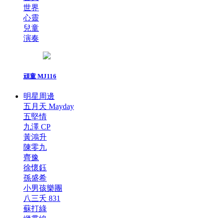
世界
心靈
兒童
演奏
頑童 MJ116
明星周邊
五月天 Mayday
五堅情
九澤 CP
黃鴻升
陳零九
齊豫
徐懷鈺
孫盛希
小男孩樂團
八三夭 831
蘇打綠