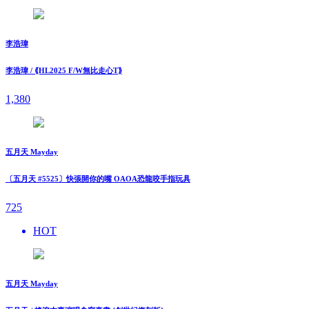
李浩瑋
李浩瑋 / ⟪HL2025 F/W無比走⼼T⟫
1,380
五月天 Mayday
〔五月天 #5525〕快張開你的嘴 OAOA恐龍咬手指玩具
725
HOT
五月天 Mayday