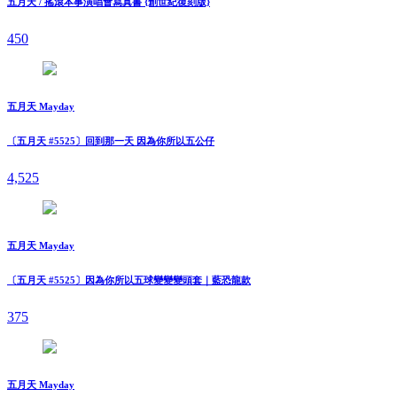
五月天 / 搖滾本事演唱會寫真書 {創世紀復刻版}
450
五月天 Mayday
〔五月天 #5525〕回到那一天 因為你所以五公仔
4,525
五月天 Mayday
〔五月天 #5525〕因為你所以五球變變變頭套｜藍恐龍款
375
五月天 Mayday