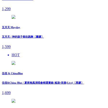
1,299
五月天 Mayday
五月天 / 神的孩子都在跳舞〔圖膠〕
1,599
HOT
伍佰 & ChinaBlue
伍佰&China Blue / 夏夜晚風演唱會精選實錄-搖滾•浪漫(Live)〔黑膠〕
1,699