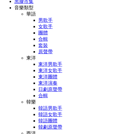
黑膠市集
音樂類型
華語
男歌手
女歌手
團體
合輯
套裝
原聲帶
東洋
東洋男歌手
東洋女歌手
東洋團體
東洋演奏
日劇原聲帶
合輯
韓樂
韓語男歌手
韓語女歌手
韓語團體
韓劇原聲帶
西洋