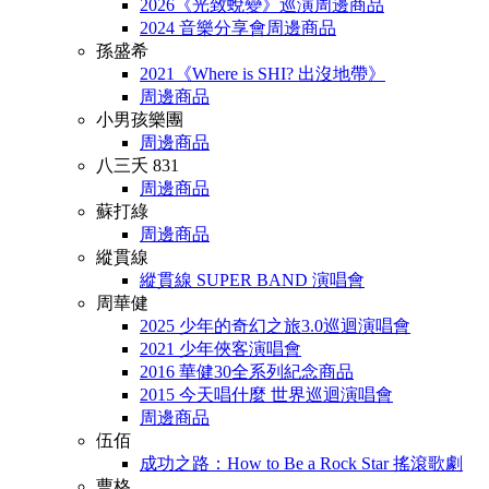
2026《光致蛻變》巡演周邊商品
2024 音樂分享會周邊商品
孫盛希
2021《Where is SHI? 出沒地帶》
周邊商品
小男孩樂團
周邊商品
八三夭 831
周邊商品
蘇打綠
周邊商品
縱貫線
縱貫線 SUPER BAND 演唱會
周華健
2025 少年的奇幻之旅3.0巡迴演唱會
2021 少年俠客演唱會
2016 華健30全系列紀念商品
2015 今天唱什麼 世界巡迴演唱會
周邊商品
伍佰
成功之路：How to Be a Rock Star 搖滾歌劇
曹格