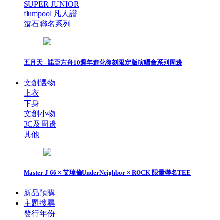
SUPER JUNIOR
flumpool 凡人譜
滾石聯名系列
五月天 - 諾亞方舟10週年進化復刻限定版演唱會系列周邊
文創選物
上衣
下身
文創小物
3C及周邊
其他
Master J 66 × 艾瑋倫UnderNeighbor × ROCK 限量聯名TEE
新品預購
主題搜尋
發行年份