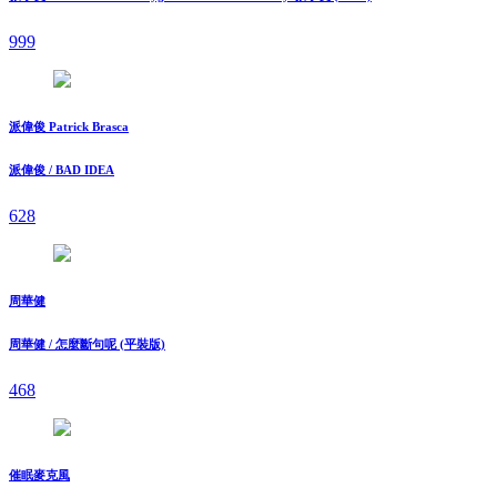
999
派偉俊 Patrick Brasca
派偉俊 / BAD IDEA
628
周華健
周華健 / 怎麼斷句呢 (平裝版)
468
催眠麥克風