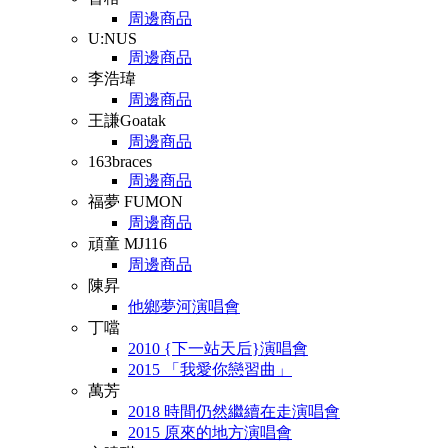
周邊商品
U:NUS
周邊商品
李浩瑋
周邊商品
王謙Goatak
周邊商品
163braces
周邊商品
福夢 FUMON
周邊商品
頑童 MJ116
周邊商品
陳昇
他鄉夢河演唱會
丁噹
2010 {下一站天后}演唱會
2015 「我愛你戀習曲」
萬芳
2018 時間仍然繼續在走演唱會
2015 原來的地方演唱會