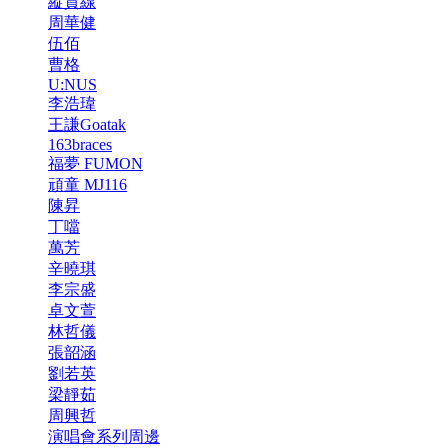
縱貫線
周華健
伍佰
曹格
U:NUS
李浩瑋
王謙Goatak
163braces
福夢 FUMON
頑童 MJ116
陳昇
丁噹
萬芳
辛曉琪
李宗盛
卓文萱
林哲儀
張韶涵
劉若英
梁靜茹
周興哲
演唱會系列周邊