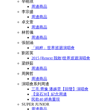
辛曉琪
周邊商品
李宗盛
周邊商品
卓文萱
周邊商品
林哲儀
周邊商品
張韶涵
「純粹」世界巡迴演唱會
劉若英
2015 [Renext 我敢]世界巡迴演唱會
梁靜茹
周邊商品
周興哲
周邊商品
演唱會系列周邊
三毛 齊豫 潘越雲【回聲】演唱會
【滾石30】紀念周邊
民歌40 經典重現
SUPER JUNIOR
周邊商品