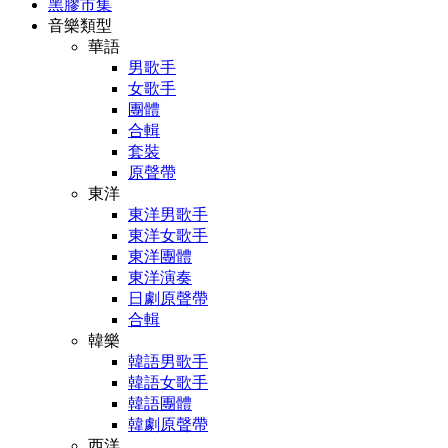
黑膠市集
音樂類型
華語
男歌手
女歌手
團體
合輯
套裝
原聲帶
東洋
東洋男歌手
東洋女歌手
東洋團體
東洋演奏
日劇原聲帶
合輯
韓樂
韓語男歌手
韓語女歌手
韓語團體
韓劇原聲帶
西洋