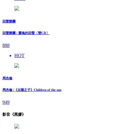
回聲樂團
回聲樂團 / 靈魂的回聲〔雙CD〕
888
HOT
周杰倫
周杰倫 /《太陽之子》Children of the sun
949
影音《黑膠》