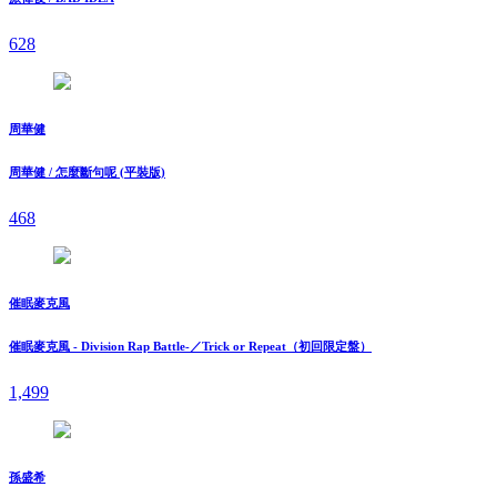
628
周華健
周華健 / 怎麼斷句呢 (平裝版)
468
催眠麥克風
催眠麥克風 - Division Rap Battle-／Trick or Repeat（初回限定盤）
1,499
孫盛希