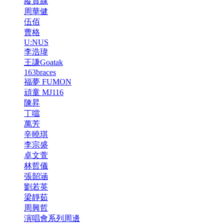
縱貫線
周華健
伍佰
曹格
U:NUS
李浩瑋
王謙Goatak
163braces
福夢 FUMON
頑童 MJ116
陳昇
丁噹
萬芳
辛曉琪
李宗盛
卓文萱
林哲儀
張韶涵
劉若英
梁靜茹
周興哲
演唱會系列周邊