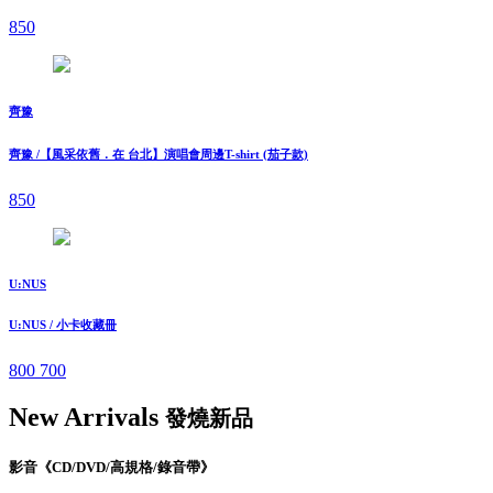
850
齊豫
齊豫 /【風采依舊．在 台北】演唱會周邊T-shirt (茄子款)
850
U:NUS
U:NUS / 小卡收藏冊
800
700
New Arrivals
發燒新品
影音《CD/DVD/高規格/錄音帶》