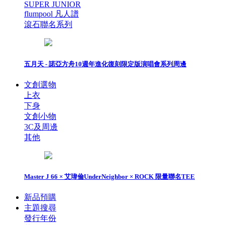
SUPER JUNIOR
flumpool 凡人譜
滾石聯名系列
五月天 - 諾亞方舟10週年進化復刻限定版演唱會系列周邊
文創選物
上衣
下身
文創小物
3C及周邊
其他
Master J 66 × 艾瑋倫UnderNeighbor × ROCK 限量聯名TEE
新品預購
主題搜尋
發行年份