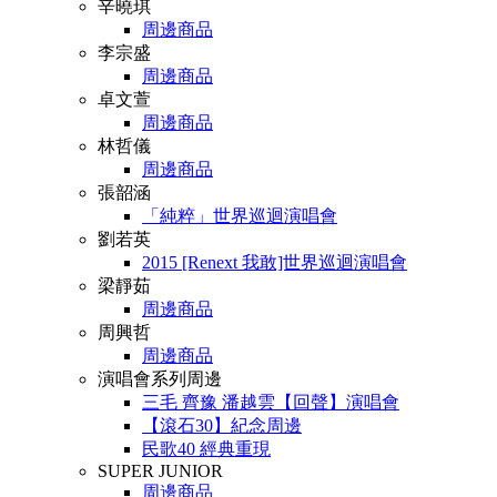
辛曉琪
周邊商品
李宗盛
周邊商品
卓文萱
周邊商品
林哲儀
周邊商品
張韶涵
「純粹」世界巡迴演唱會
劉若英
2015 [Renext 我敢]世界巡迴演唱會
梁靜茹
周邊商品
周興哲
周邊商品
演唱會系列周邊
三毛 齊豫 潘越雲【回聲】演唱會
【滾石30】紀念周邊
民歌40 經典重現
SUPER JUNIOR
周邊商品