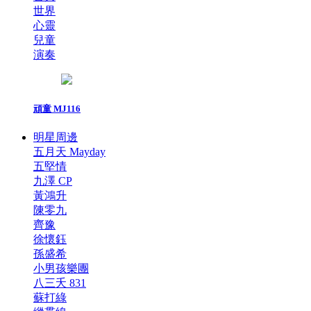
世界
心靈
兒童
演奏
頑童 MJ116
明星周邊
五月天 Mayday
五堅情
九澤 CP
黃鴻升
陳零九
齊豫
徐懷鈺
孫盛希
小男孩樂團
八三夭 831
蘇打綠