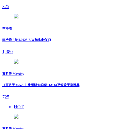
325
李浩瑋
李浩瑋 / ⟪HL2025 F/W無比走⼼T⟫
1,380
五月天 Mayday
〔五月天 #5525〕快張開你的嘴 OAOA恐龍咬手指玩具
725
HOT
五月天 Mayday