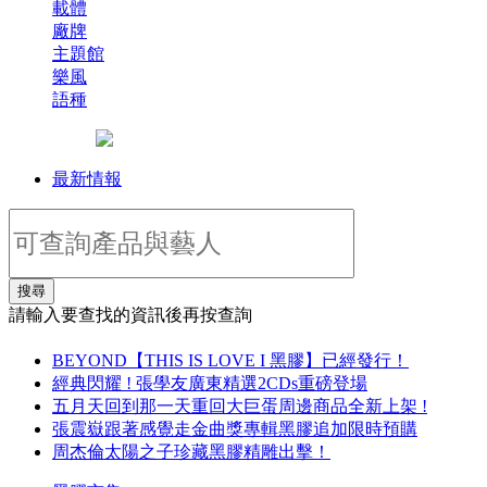
載體
廠牌
主題館
樂風
語種
最新情報
搜尋
請輸入要查找的資訊後再按查詢
BEYOND【THIS IS LOVE I 黑膠】已經發行！
經典閃耀 ! 張學友廣東精選2CDs重磅登場
五月天回到那一天重回大巨蛋周邊商品全新上架 !
張震嶽跟著感覺走金曲獎專輯黑膠追加限時預購
周杰倫太陽之子珍藏黑膠精雕出擊！