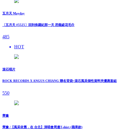
五月天 Mayday
〔五月天 #5525〕回到侏羅紀那一天 恐龍緹花毛巾
485
HOT
滾石唱片
ROCK RECORDS X ANGUS CHIANG 聯名背袋+滾石風采個性資料夾優惠套組
550
齊豫
齊豫 /【風采依舊．在 台北】演唱會周邊T-shirt (蘋果款)