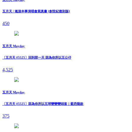
五月天 / 搖滾本事演唱會寫真書 {創世紀復刻版}
450
五月天 Mayday
〔五月天 #5525〕回到那一天 因為你所以五公仔
4,525
五月天 Mayday
〔五月天 #5525〕因為你所以五球變變變頭套｜藍恐龍款
375