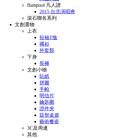
flumpool 凡人譜
2015 台北演唱會
滾石聯名系列
文創選物
上衣
短袖T恤
襯衫
外套類
下身
長褲
文創小物
貼紙
拼圖
手帕
明信片
鑰匙圈
證件夾
益智桌遊
藝術餐瓷
3C及周邊
其他