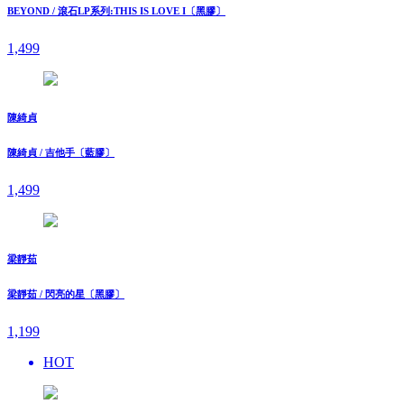
BEYOND / 滾石LP系列:THIS IS LOVE I〔黑膠〕
1,499
陳綺貞
陳綺貞 / 吉他手〔藍膠〕
1,499
梁靜茹
梁靜茹 / 閃亮的星〔黑膠〕
1,199
HOT