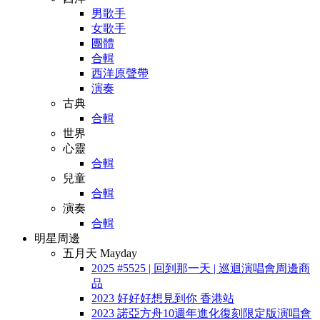
男歌手
女歌手
團體
合輯
西洋原聲帶
演奏
古典
合輯
世界
心靈
合輯
兒童
合輯
演奏
合輯
明星周邊
五月天 Mayday
2025 #5525 | 回到那一天 | 巡迴演唱會周邊商
品
2023 好好好想見到你 香港站
2023 諾亞方舟10週年進化復刻限定版演唱會