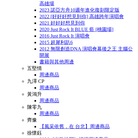
高雄場
2023 諾亞方舟10週年進化復刻限定版
2022 [好好好想見到你] 高雄跨年演唱會
2021 好好好想見到你
2020 Just Rock It BLUE 藍 [桃園場]
2016 Just Rock It 演唱會
2015 超犀利趴6
2012 無限創造DNA 演唱會幕後之王 主腦公
開展
書籍與其他周邊
五堅情
周邊商品
九澤 CP
周邊商品
黃鴻升
周邊商品
陳零九
周邊商品
齊豫
【風采依舊．在 台北】周邊商品
徐懷鈺