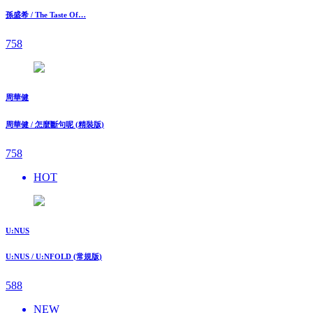
孫盛希 / The Taste Of…
758
周華健
周華健 / 怎麼斷句呢 (精裝版)
758
HOT
U:NUS
U:NUS / U:NFOLD (常規版)
588
NEW