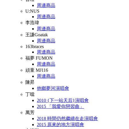
周邊商品
U:NUS
周邊商品
李浩瑋
周邊商品
王謙Goatak
周邊商品
163braces
周邊商品
福夢 FUMON
周邊商品
頑童 MJ116
周邊商品
陳昇
他鄉夢河演唱會
丁噹
2010 {下一站天后}演唱會
2015 「我愛你戀習曲」
萬芳
2018 時間仍然繼續在走演唱會
2015 原來的地方演唱會