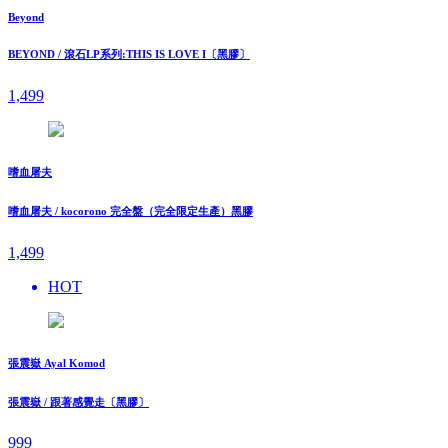
Beyond
BEYOND / 滾石LP系列:THIS IS LOVE I〔黑膠〕
1,499
嗜血屠夫
嗜血屠夫 / kocorono 完全盤（完全限定生產）黑膠
1,499
HOT
張震嶽 Ayal Komod
張震嶽 / 跟著感覺走〔黑膠〕
999