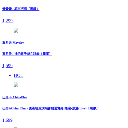
黃鶯鶯 / 花言巧語〔黑膠〕
1,299
五月天 Mayday
五月天 / 神的孩子都在跳舞〔圖膠〕
1,599
HOT
伍佰 & ChinaBlue
伍佰&China Blue / 夏夜晚風演唱會精選實錄-搖滾•浪漫(Live)〔黑膠〕
1,699