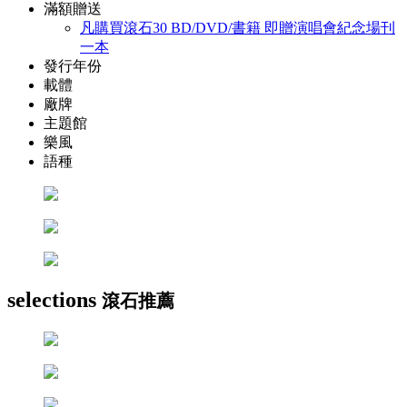
滿額贈送
凡購買滾石30 BD/DVD/書籍 即贈演唱會紀念場刊
一本
發行年份
載體
廠牌
主題館
樂風
語種
selections
滾石推薦