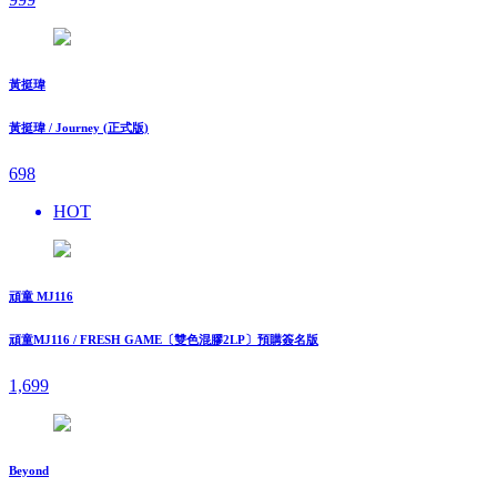
黃挺瑋
黃挺瑋 / Journey (正式版)
698
HOT
頑童 MJ116
頑童MJ116 / FRESH GAME〔雙色混膠2LP〕預購簽名版
1,699
Beyond