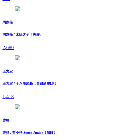
周杰倫
周杰倫 / 太陽之子〔黑膠〕
2,680
王力宏
王力宏 / 十八般武藝〔典藏黑膠LP〕
1,418
曹格
曹格 / 曹小格 Super Junior〔黑膠〕