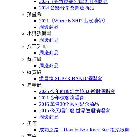
2026《光致蛻變》巡演周邊商品
2024 音樂分享會周邊商品
孫盛希
2021《Where is SHI? 出沒地帶》
周邊商品
小男孩樂團
周邊商品
八三夭 831
周邊商品
蘇打綠
周邊商品
縱貫線
縱貫線 SUPER BAND 演唱會
周華健
2025 少年的奇幻之旅3.0巡迴演唱會
2021 少年俠客演唱會
2016 華健30全系列紀念商品
2015 今天唱什麼 世界巡迴演唱會
周邊商品
伍佰
成功之路：How to Be a Rock Star 搖滾歌劇
曹格