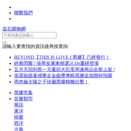
聯繫我們
滾石購物網
請輸入要查找的資訊後再按查詢
BEYOND【THIS IS LOVE I 黑膠】已經發行！
經典閃耀 ! 張學友廣東精選2CDs重磅登場
五月天回到那一天重回大巨蛋周邊商品全新上架 !
張震嶽跟著感覺走金曲獎專輯黑膠追加限時預購
周杰倫太陽之子珍藏黑膠精雕出擊！
黑膠市集
音樂類型
華語
東洋
韓樂
西洋
古典