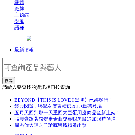
載體
廠牌
主題館
樂風
語種
最新情報
搜尋
請輸入要查找的資訊後再按查詢
BEYOND【THIS IS LOVE I 黑膠】已經發行！
經典閃耀 ! 張學友廣東精選2CDs重磅登場
五月天回到那一天重回大巨蛋周邊商品全新上架 !
張震嶽跟著感覺走金曲獎專輯黑膠追加限時預購
周杰倫太陽之子珍藏黑膠精雕出擊！