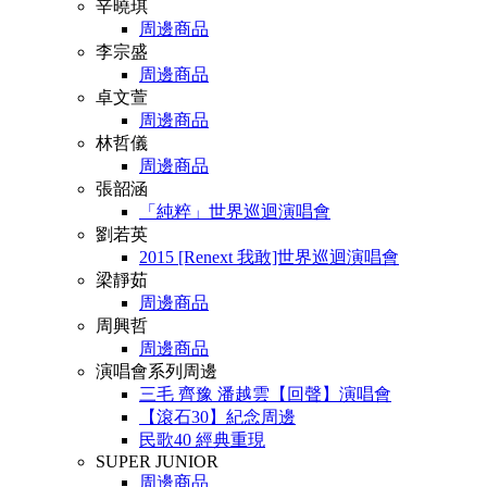
辛曉琪
周邊商品
李宗盛
周邊商品
卓文萱
周邊商品
林哲儀
周邊商品
張韶涵
「純粹」世界巡迴演唱會
劉若英
2015 [Renext 我敢]世界巡迴演唱會
梁靜茹
周邊商品
周興哲
周邊商品
演唱會系列周邊
三毛 齊豫 潘越雲【回聲】演唱會
【滾石30】紀念周邊
民歌40 經典重現
SUPER JUNIOR
周邊商品