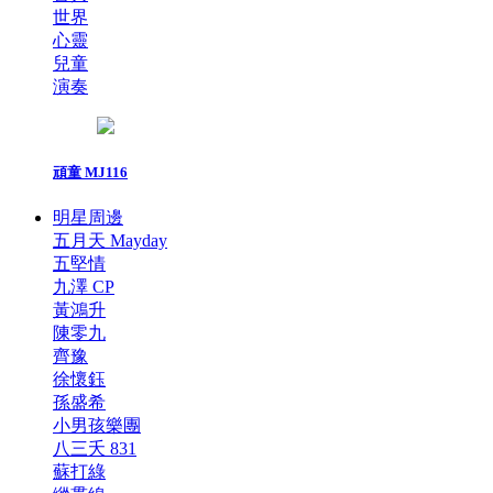
世界
心靈
兒童
演奏
頑童 MJ116
明星周邊
五月天 Mayday
五堅情
九澤 CP
黃鴻升
陳零九
齊豫
徐懷鈺
孫盛希
小男孩樂團
八三夭 831
蘇打綠