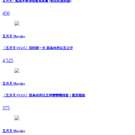
五月天 / 搖滾本事演唱會寫真書 {創世紀復刻版}
450
五月天 Mayday
〔五月天 #5525〕回到那一天 因為你所以五公仔
4,525
五月天 Mayday
〔五月天 #5525〕因為你所以五球變變變頭套｜藍恐龍款
375
五月天 Mayday