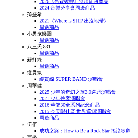
2026《光致蛻變》巡演周邊商品
2024 音樂分享會周邊商品
孫盛希
2021《Where is SHI? 出沒地帶》
周邊商品
小男孩樂團
周邊商品
八三夭 831
周邊商品
蘇打綠
周邊商品
縱貫線
縱貫線 SUPER BAND 演唱會
周華健
2025 少年的奇幻之旅3.0巡迴演唱會
2021 少年俠客演唱會
2016 華健30全系列紀念商品
2015 今天唱什麼 世界巡迴演唱會
周邊商品
伍佰
成功之路：How to Be a Rock Star 搖滾歌劇
曹格