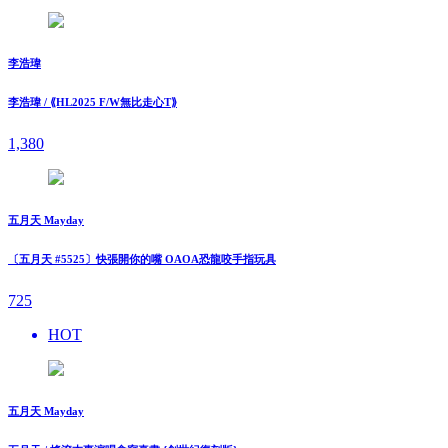
李浩瑋
李浩瑋 / ⟪HL2025 F/W無比走⼼T⟫
1,380
五月天 Mayday
〔五月天 #5525〕快張開你的嘴 OAOA恐龍咬手指玩具
725
HOT
五月天 Mayday