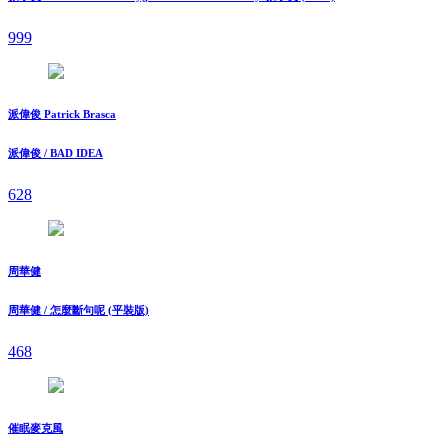
999
派偉俊 Patrick Brasca
派偉俊 / BAD IDEA
628
周華健
周華健 / 怎麼斷句呢 (平裝版)
468
催眠麥克風