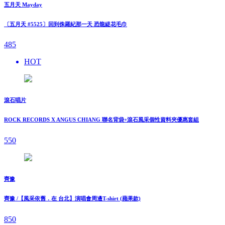
五月天 Mayday
〔五月天 #5525〕回到侏羅紀那一天 恐龍緹花毛巾
485
HOT
滾石唱片
ROCK RECORDS X ANGUS CHIANG 聯名背袋+滾石風采個性資料夾優惠套組
550
齊豫
齊豫 /【風采依舊．在 台北】演唱會周邊T-shirt (蘋果款)
850