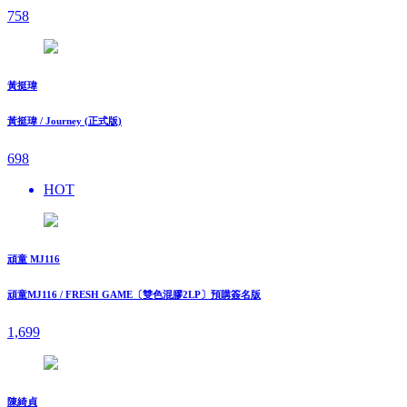
758
黃挺瑋
黃挺瑋 / Journey (正式版)
698
HOT
頑童 MJ116
頑童MJ116 / FRESH GAME〔雙色混膠2LP〕預購簽名版
1,699
陳綺貞