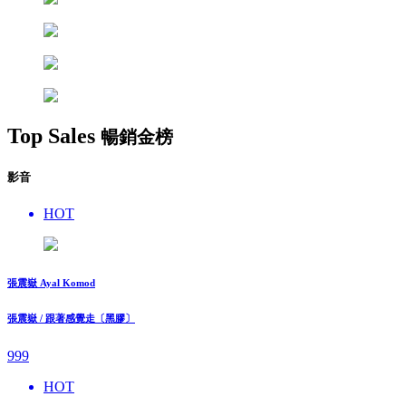
Top Sales
暢銷金榜
影音
HOT
張震嶽 Ayal Komod
張震嶽 / 跟著感覺走〔黑膠〕
999
HOT