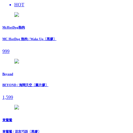
HOT
McHotDog熱狗
MC HotDog 熱狗 / Wake Up〔黑膠〕
999
Beyond
BEYOND / 海闊天空〔圖片膠〕
1,599
黃鶯鶯
黃鶯鶯 / 花言巧語〔黑膠〕