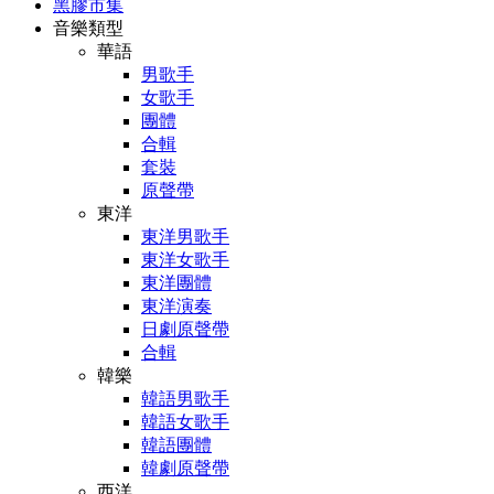
黑膠市集
音樂類型
華語
男歌手
女歌手
團體
合輯
套裝
原聲帶
東洋
東洋男歌手
東洋女歌手
東洋團體
東洋演奏
日劇原聲帶
合輯
韓樂
韓語男歌手
韓語女歌手
韓語團體
韓劇原聲帶
西洋