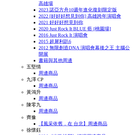
高雄場
2023 諾亞方舟10週年進化復刻限定版
2022 [好好好想見到你] 高雄跨年演唱會
2021 好好好想見到你
2020 Just Rock It BLUE 藍 [桃園場]
2016 Just Rock It 演唱會
2015 超犀利趴6
2012 無限創造DNA 演唱會幕後之王 主腦公
開展
書籍與其他周邊
五堅情
周邊商品
九澤 CP
周邊商品
黃鴻升
周邊商品
陳零九
周邊商品
齊豫
【風采依舊．在 台北】周邊商品
徐懷鈺