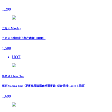
1,299
五月天 Mayday
五月天 / 神的孩子都在跳舞〔圖膠〕
1,599
HOT
伍佰 & ChinaBlue
伍佰&China Blue / 夏夜晚風演唱會精選實錄-搖滾•浪漫(Live)〔黑膠〕
1,699