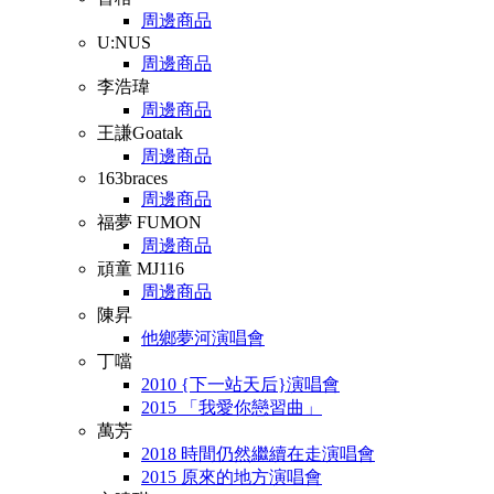
周邊商品
U:NUS
周邊商品
李浩瑋
周邊商品
王謙Goatak
周邊商品
163braces
周邊商品
福夢 FUMON
周邊商品
頑童 MJ116
周邊商品
陳昇
他鄉夢河演唱會
丁噹
2010 {下一站天后}演唱會
2015 「我愛你戀習曲」
萬芳
2018 時間仍然繼續在走演唱會
2015 原來的地方演唱會