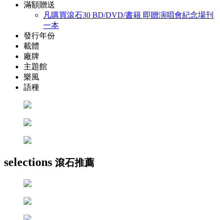
滿額贈送
凡購買滾石30 BD/DVD/書籍 即贈演唱會紀念場刊
一本
發行年份
載體
廠牌
主題館
樂風
語種
selections
滾石推薦