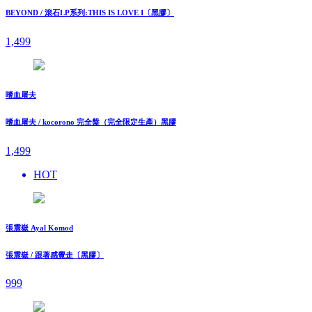
BEYOND / 滾石LP系列:THIS IS LOVE I〔黑膠〕
1,499
嗜血屠夫
嗜血屠夫 / kocorono 完全盤（完全限定生產）黑膠
1,499
HOT
張震嶽 Ayal Komod
張震嶽 / 跟著感覺走〔黑膠〕
999