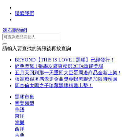
聯繫我們
滾石購物網
請輸入要查找的資訊後再按查詢
BEYOND【THIS IS LOVE I 黑膠】已經發行！
經典閃耀 ! 張學友廣東精選2CDs重磅登場
五月天回到那一天重回大巨蛋周邊商品全新上架 !
張震嶽跟著感覺走金曲獎專輯黑膠追加限時預購
周杰倫太陽之子珍藏黑膠精雕出擊！
黑膠市集
音樂類型
華語
東洋
韓樂
西洋
古典