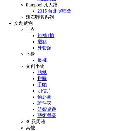
flumpool 凡人譜
2015 台北演唱會
滾石聯名系列
文創選物
上衣
短袖T恤
襯衫
外套類
下身
長褲
文創小物
貼紙
拼圖
手帕
明信片
鑰匙圈
證件夾
益智桌遊
藝術餐瓷
3C及周邊
其他