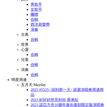
男歌手
女歌手
團體
合輯
西洋原聲帶
演奏
古典
合輯
世界
心靈
合輯
兒童
合輯
演奏
合輯
明星周邊
五月天 Mayday
2025 #5525 | 回到那一天 | 巡迴演唱會周邊商
品
2023 好好好想見到你 香港站
2023 諾亞方舟10週年進化復刻限定版演唱會