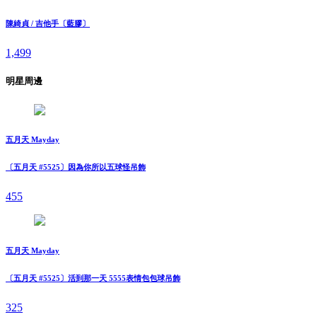
陳綺貞 / 吉他手〔藍膠〕
1,499
明星周邊
五月天 Mayday
〔五月天 #5525〕因為你所以五球怪吊飾
455
五月天 Mayday
〔五月天 #5525〕活到那一天 5555表情包包球吊飾
325