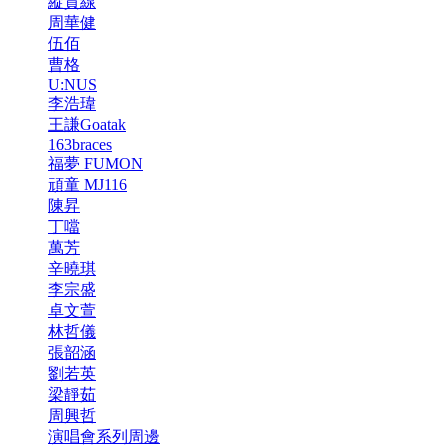
縱貫線
周華健
伍佰
曹格
U:NUS
李浩瑋
王謙Goatak
163braces
福夢 FUMON
頑童 MJ116
陳昇
丁噹
萬芳
辛曉琪
李宗盛
卓文萱
林哲儀
張韶涵
劉若英
梁靜茹
周興哲
演唱會系列周邊