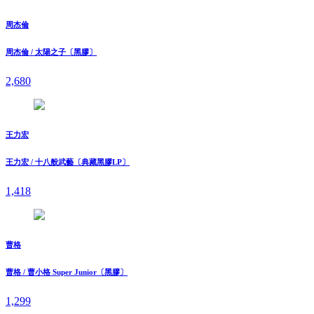
周杰倫
周杰倫 / 太陽之子〔黑膠〕
2,680
王力宏
王力宏 / 十八般武藝〔典藏黑膠LP〕
1,418
曹格
曹格 / 曹小格 Super Junior〔黑膠〕
1,299