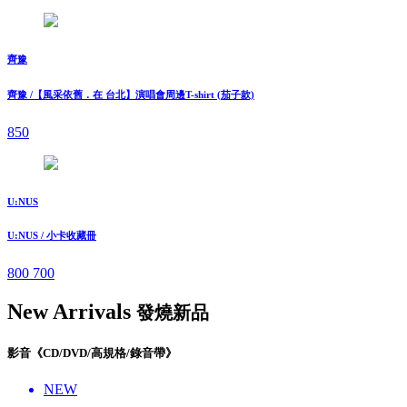
齊豫
齊豫 /【風采依舊．在 台北】演唱會周邊T-shirt (茄子款)
850
U:NUS
U:NUS / 小卡收藏冊
800
700
New Arrivals
發燒新品
影音《CD/DVD/高規格/錄音帶》
NEW