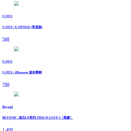
U:NUS
U:NUS / U:NFOLD (常規版)
588
U:NUS
U:NUS / 4Reasons 迷你專輯
788
Beyond
BEYOND / 滾石LP系列:THIS IS LOVE I〔黑膠〕
1,499