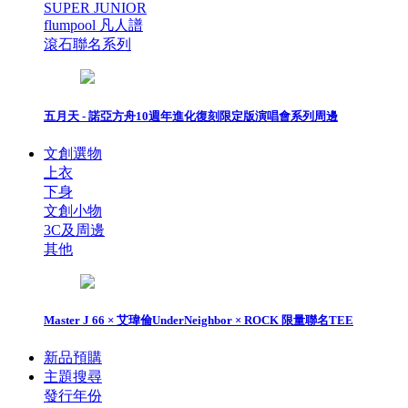
SUPER JUNIOR
flumpool 凡人譜
滾石聯名系列
五月天 - 諾亞方舟10週年進化復刻限定版演唱會系列周邊
文創選物
上衣
下身
文創小物
3C及周邊
其他
Master J 66 × 艾瑋倫UnderNeighbor × ROCK 限量聯名TEE
新品預購
主題搜尋
發行年份