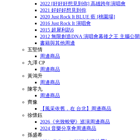
2022 [好好好想見到你] 高雄跨年演唱會
2021 好好好想見到你
2020 Just Rock It BLUE 藍 [桃園場]
2016 Just Rock It 演唱會
2015 超犀利趴6
2012 無限創造DNA 演唱會幕後之王 主腦公
書籍與其他周邊
五堅情
周邊商品
九澤 CP
周邊商品
黃鴻升
周邊商品
陳零九
周邊商品
齊豫
【風采依舊．在 台北】周邊商品
徐懷鈺
2026《光致蛻變》巡演周邊商品
2024 音樂分享會周邊商品
孫盛希