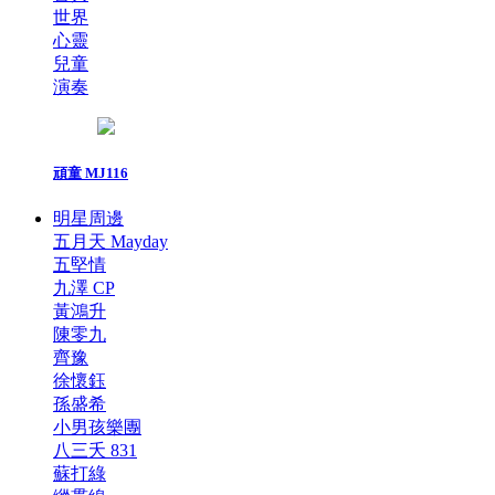
世界
心靈
兒童
演奏
頑童 MJ116
明星周邊
五月天 Mayday
五堅情
九澤 CP
黃鴻升
陳零九
齊豫
徐懷鈺
孫盛希
小男孩樂團
八三夭 831
蘇打綠