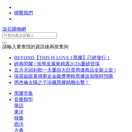
聯繫我們
滾石購物網
請輸入要查找的資訊後再按查詢
BEYOND【THIS IS LOVE I 黑膠】已經發行！
經典閃耀 ! 張學友廣東精選2CDs重磅登場
五月天回到那一天重回大巨蛋周邊商品全新上架 !
張震嶽跟著感覺走金曲獎專輯黑膠追加限時預購
周杰倫太陽之子珍藏黑膠精雕出擊！
黑膠市集
音樂類型
華語
東洋
韓樂
西洋
古典