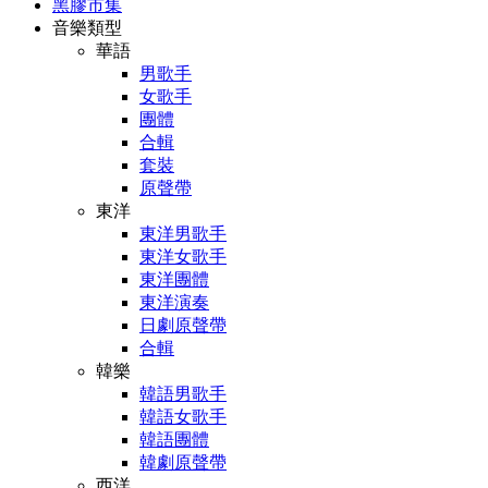
黑膠市集
音樂類型
華語
男歌手
女歌手
團體
合輯
套裝
原聲帶
東洋
東洋男歌手
東洋女歌手
東洋團體
東洋演奏
日劇原聲帶
合輯
韓樂
韓語男歌手
韓語女歌手
韓語團體
韓劇原聲帶
西洋