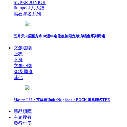
SUPER JUNIOR
flumpool 凡人譜
滾石聯名系列
五月天 - 諾亞方舟10週年進化復刻限定版演唱會系列周邊
文創選物
上衣
下身
文創小物
3C及周邊
其他
Master J 66 × 艾瑋倫UnderNeighbor × ROCK 限量聯名TEE
新品預購
主題搜尋
發行年份