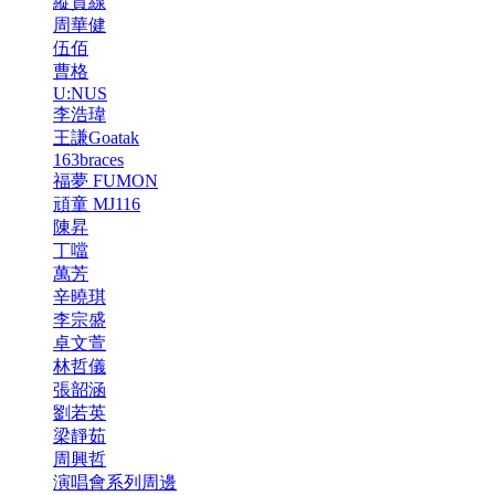
縱貫線
周華健
伍佰
曹格
U:NUS
李浩瑋
王謙Goatak
163braces
福夢 FUMON
頑童 MJ116
陳昇
丁噹
萬芳
辛曉琪
李宗盛
卓文萱
林哲儀
張韶涵
劉若英
梁靜茹
周興哲
演唱會系列周邊