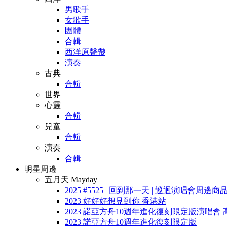
男歌手
女歌手
團體
合輯
西洋原聲帶
演奏
古典
合輯
世界
心靈
合輯
兒童
合輯
演奏
合輯
明星周邊
五月天 Mayday
2025 #5525 | 回到那一天 | 巡迴演唱會周邊商
2023 好好好想見到你 香港站
2023 諾亞方舟10週年進化復刻限定版演唱會 
2023 諾亞方舟10週年進化復刻限定版