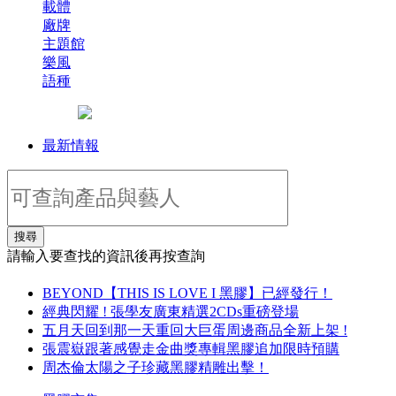
載體
廠牌
主題館
樂風
語種
最新情報
搜尋
請輸入要查找的資訊後再按查詢
BEYOND【THIS IS LOVE I 黑膠】已經發行！
經典閃耀 ! 張學友廣東精選2CDs重磅登場
五月天回到那一天重回大巨蛋周邊商品全新上架 !
張震嶽跟著感覺走金曲獎專輯黑膠追加限時預購
周杰倫太陽之子珍藏黑膠精雕出擊！