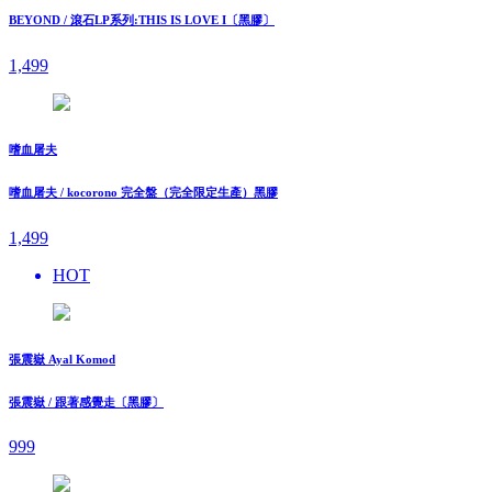
BEYOND / 滾石LP系列:THIS IS LOVE I〔黑膠〕
1,499
嗜血屠夫
嗜血屠夫 / kocorono 完全盤（完全限定生產）黑膠
1,499
HOT
張震嶽 Ayal Komod
張震嶽 / 跟著感覺走〔黑膠〕
999