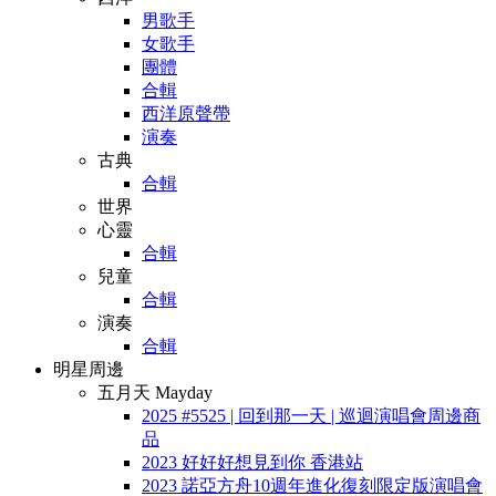
男歌手
女歌手
團體
合輯
西洋原聲帶
演奏
古典
合輯
世界
心靈
合輯
兒童
合輯
演奏
合輯
明星周邊
五月天 Mayday
2025 #5525 | 回到那一天 | 巡迴演唱會周邊商
品
2023 好好好想見到你 香港站
2023 諾亞方舟10週年進化復刻限定版演唱會