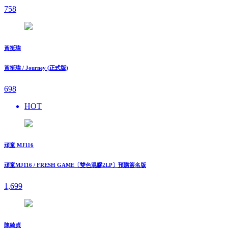
758
黃挺瑋
黃挺瑋 / Journey (正式版)
698
HOT
頑童 MJ116
頑童MJ116 / FRESH GAME〔雙色混膠2LP〕預購簽名版
1,699
陳綺貞