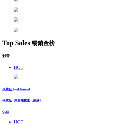
Top Sales
暢銷金榜
影音
HOT
張震嶽 Ayal Komod
張震嶽 / 跟著感覺走〔黑膠〕
999
HOT