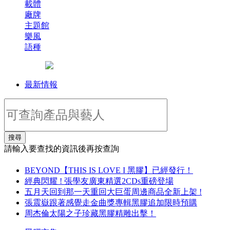
載體
廠牌
主題館
樂風
語種
最新情報
搜尋
請輸入要查找的資訊後再按查詢
BEYOND【THIS IS LOVE I 黑膠】已經發行！
經典閃耀 ! 張學友廣東精選2CDs重磅登場
五月天回到那一天重回大巨蛋周邊商品全新上架 !
張震嶽跟著感覺走金曲獎專輯黑膠追加限時預購
周杰倫太陽之子珍藏黑膠精雕出擊！