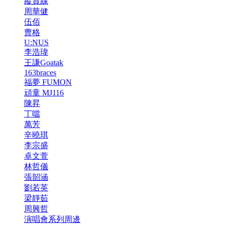
縱貫線
周華健
伍佰
曹格
U:NUS
李浩瑋
王謙Goatak
163braces
福夢 FUMON
頑童 MJ116
陳昇
丁噹
萬芳
辛曉琪
李宗盛
卓文萱
林哲儀
張韶涵
劉若英
梁靜茹
周興哲
演唱會系列周邊