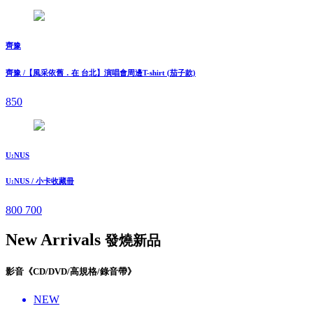
齊豫
齊豫 /【風采依舊．在 台北】演唱會周邊T-shirt (茄子款)
850
U:NUS
U:NUS / 小卡收藏冊
800
700
New Arrivals
發燒新品
影音《CD/DVD/高規格/錄音帶》
NEW