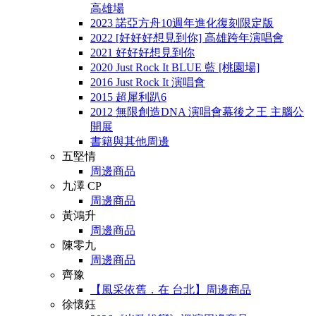
高雄場
2023 諾亞方舟10週年進化復刻限定版
2022 [好好好想見到你] 高雄跨年演唱會
2021 好好好想見到你
2020 Just Rock It BLUE 藍 [桃園場]
2016 Just Rock It 演唱會
2015 超犀利趴6
2012 無限創造DNA 演唱會幕後之王 主腦公
開展
書籍與其他周邊
五堅情
周邊商品
九澤 CP
周邊商品
黃鴻升
周邊商品
陳零九
周邊商品
齊豫
【風采依舊．在 台北】周邊商品
徐懷鈺