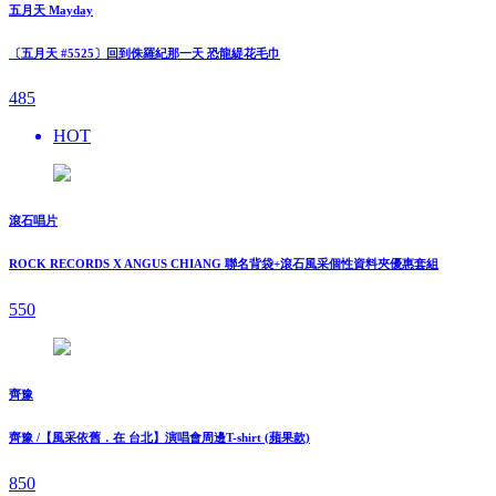
五月天 Mayday
〔五月天 #5525〕回到侏羅紀那一天 恐龍緹花毛巾
485
HOT
滾石唱片
ROCK RECORDS X ANGUS CHIANG 聯名背袋+滾石風采個性資料夾優惠套組
550
齊豫
齊豫 /【風采依舊．在 台北】演唱會周邊T-shirt (蘋果款)
850