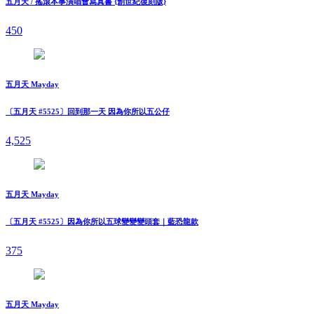
五月天 / 搖滾本事演唱會寫真書 {創世紀復刻版}
450
五月天 Mayday
〔五月天 #5525〕回到那一天 因為你所以五公仔
4,525
五月天 Mayday
〔五月天 #5525〕因為你所以五球變變變頭套｜藍恐龍款
375
五月天 Mayday