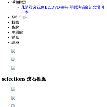
滿額贈送
凡購買滾石30 BD/DVD/書籍 即贈演唱會紀念場刊
一本
發行年份
載體
廠牌
主題館
樂風
語種
selections
滾石推薦