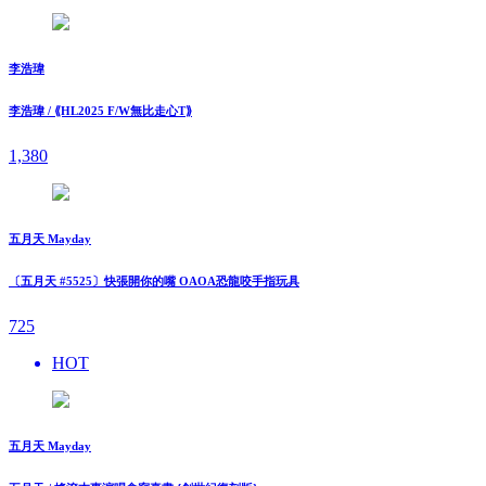
李浩瑋
李浩瑋 / ⟪HL2025 F/W無比走⼼T⟫
1,380
五月天 Mayday
〔五月天 #5525〕快張開你的嘴 OAOA恐龍咬手指玩具
725
HOT
五月天 Mayday