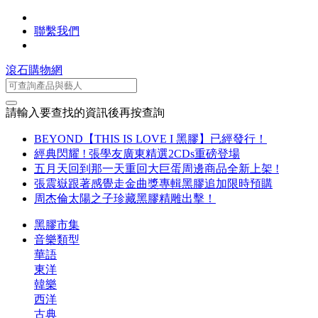
聯繫我們
滾石購物網
請輸入要查找的資訊後再按查詢
BEYOND【THIS IS LOVE I 黑膠】已經發行！
經典閃耀 ! 張學友廣東精選2CDs重磅登場
五月天回到那一天重回大巨蛋周邊商品全新上架 !
張震嶽跟著感覺走金曲獎專輯黑膠追加限時預購
周杰倫太陽之子珍藏黑膠精雕出擊！
黑膠市集
音樂類型
華語
東洋
韓樂
西洋
古典