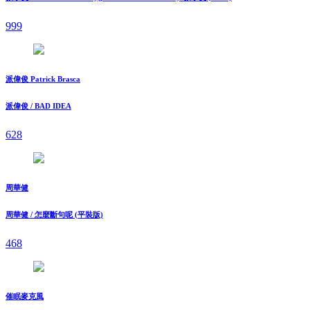
999
派偉俊 Patrick Brasca
派偉俊 / BAD IDEA
628
周華健
周華健 / 怎麼斷句呢 (平裝版)
468
催眠麥克風