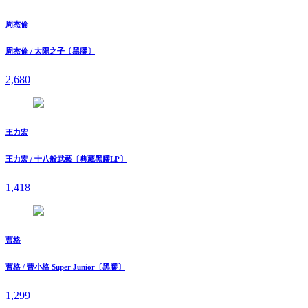
周杰倫
周杰倫 / 太陽之子〔黑膠〕
2,680
王力宏
王力宏 / 十八般武藝〔典藏黑膠LP〕
1,418
曹格
曹格 / 曹小格 Super Junior〔黑膠〕
1,299