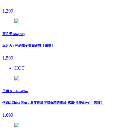
1,299
五月天 Mayday
五月天 / 神的孩子都在跳舞〔圖膠〕
1,599
HOT
伍佰 & ChinaBlue
伍佰&China Blue / 夏夜晚風演唱會精選實錄-搖滾•浪漫(Live)〔黑膠〕
1,699