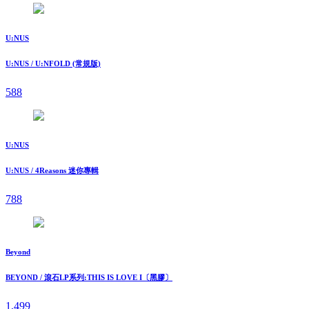
U:NUS
U:NUS / U:NFOLD (常規版)
588
U:NUS
U:NUS / 4Reasons 迷你專輯
788
Beyond
BEYOND / 滾石LP系列:THIS IS LOVE I〔黑膠〕
1,499