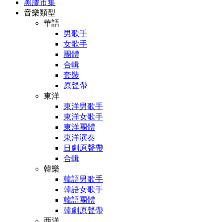
黑膠市集
音樂類型
華語
男歌手
女歌手
團體
合輯
套裝
原聲帶
東洋
東洋男歌手
東洋女歌手
東洋團體
東洋演奏
日劇原聲帶
合輯
韓樂
韓語男歌手
韓語女歌手
韓語團體
韓劇原聲帶
西洋