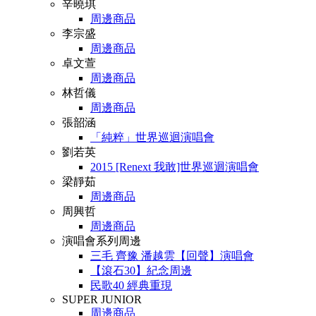
辛曉琪
周邊商品
李宗盛
周邊商品
卓文萱
周邊商品
林哲儀
周邊商品
張韶涵
「純粹」世界巡迴演唱會
劉若英
2015 [Renext 我敢]世界巡迴演唱會
梁靜茹
周邊商品
周興哲
周邊商品
演唱會系列周邊
三毛 齊豫 潘越雲【回聲】演唱會
【滾石30】紀念周邊
民歌40 經典重現
SUPER JUNIOR
周邊商品