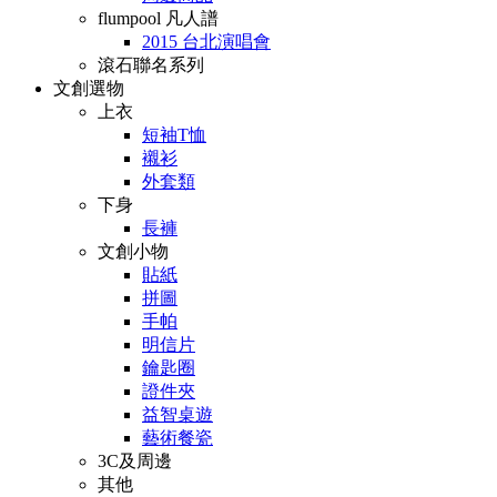
flumpool 凡人譜
2015 台北演唱會
滾石聯名系列
文創選物
上衣
短袖T恤
襯衫
外套類
下身
長褲
文創小物
貼紙
拼圖
手帕
明信片
鑰匙圈
證件夾
益智桌遊
藝術餐瓷
3C及周邊
其他