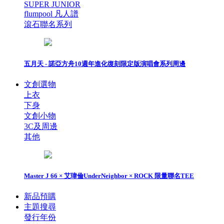
SUPER JUNIOR
flumpool 凡人譜
滾石聯名系列
五月天 - 諾亞方舟10週年進化復刻限定版演唱會系列周邊
文創選物
上衣
下身
文創小物
3C及周邊
其他
Master J 66 × 艾瑋倫UnderNeighbor × ROCK 限量聯名TEE
新品預購
主題搜尋
發行年份