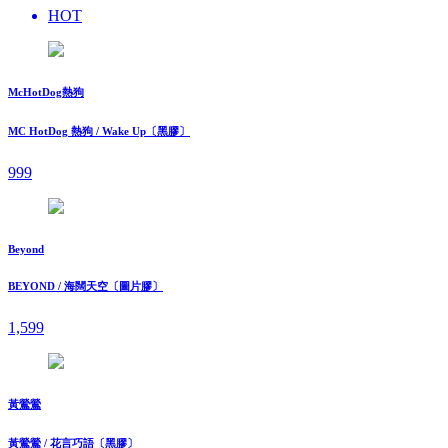
HOT
McHotDog熱狗
MC HotDog 熱狗 / Wake Up〔黑膠〕
999
Beyond
BEYOND / 海闊天空〔圖片膠〕
1,599
黃鶯鶯
黃鶯鶯 / 花言巧語〔黑膠〕