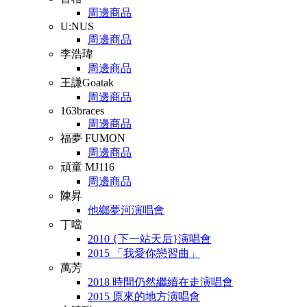
周邊商品
U:NUS
周邊商品
李浩瑋
周邊商品
王謙Goatak
周邊商品
163braces
周邊商品
福夢 FUMON
周邊商品
頑童 MJ116
周邊商品
陳昇
他鄉夢河演唱會
丁噹
2010 {下一站天后}演唱會
2015 「我愛你戀習曲」
萬芳
2018 時間仍然繼續在走演唱會
2015 原來的地方演唱會