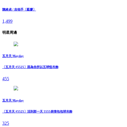
陳綺貞 / 吉他手〔藍膠〕
1,499
明星周邊
五月天 Mayday
〔五月天 #5525〕因為你所以五球怪吊飾
455
五月天 Mayday
〔五月天 #5525〕活到那一天 5555表情包包球吊飾
325