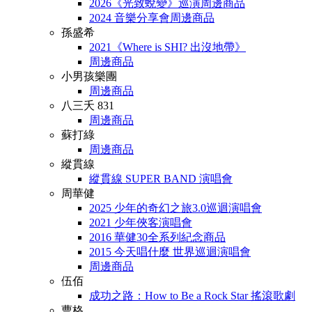
2026《光致蛻變》巡演周邊商品
2024 音樂分享會周邊商品
孫盛希
2021《Where is SHI? 出沒地帶》
周邊商品
小男孩樂團
周邊商品
八三夭 831
周邊商品
蘇打綠
周邊商品
縱貫線
縱貫線 SUPER BAND 演唱會
周華健
2025 少年的奇幻之旅3.0巡迴演唱會
2021 少年俠客演唱會
2016 華健30全系列紀念商品
2015 今天唱什麼 世界巡迴演唱會
周邊商品
伍佰
成功之路：How to Be a Rock Star 搖滾歌劇
曹格