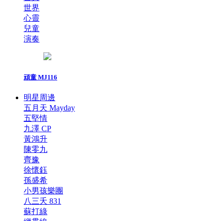
世界
心靈
兒童
演奏
頑童 MJ116
明星周邊
五月天 Mayday
五堅情
九澤 CP
黃鴻升
陳零九
齊豫
徐懷鈺
孫盛希
小男孩樂團
八三夭 831
蘇打綠