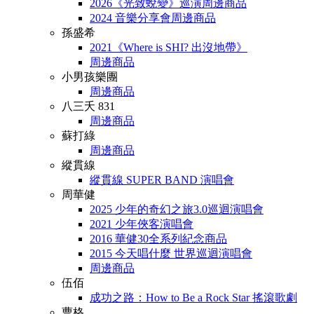
2026《光致蛻變》巡演周邊商品
2024 音樂分享會周邊商品
孫盛希
2021《Where is SHI? 出沒地帶》
周邊商品
小男孩樂團
周邊商品
八三夭 831
周邊商品
蘇打綠
周邊商品
縱貫線
縱貫線 SUPER BAND 演唱會
周華健
2025 少年的奇幻之旅3.0巡迴演唱會
2021 少年俠客演唱會
2016 華健30全系列紀念商品
2015 今天唱什麼 世界巡迴演唱會
周邊商品
伍佰
成功之路：How to Be a Rock Star 搖滾歌劇
曹格