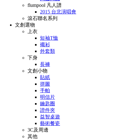
flumpool 凡人譜
2015 台北演唱會
滾石聯名系列
文創選物
上衣
短袖T恤
襯衫
外套類
下身
長褲
文創小物
貼紙
拼圖
手帕
明信片
鑰匙圈
證件夾
益智桌遊
藝術餐瓷
3C及周邊
其他