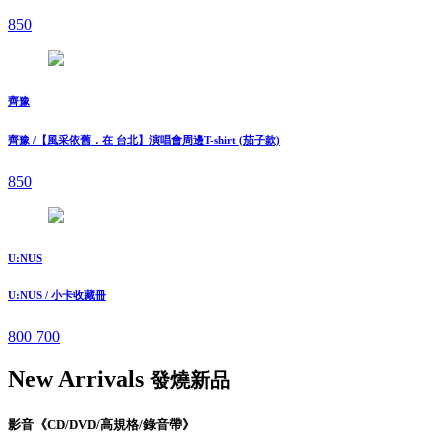
850
齊豫
齊豫 /【風采依舊．在 台北】演唱會周邊T-shirt (茄子款)
850
U:NUS
U:NUS / 小卡收藏冊
800
700
New Arrivals
發燒新品
影音《CD/DVD/高規格/錄音帶》