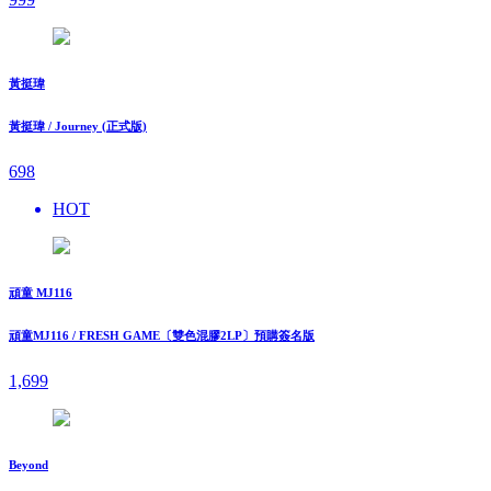
黃挺瑋
黃挺瑋 / Journey (正式版)
698
HOT
頑童 MJ116
頑童MJ116 / FRESH GAME〔雙色混膠2LP〕預購簽名版
1,699
Beyond