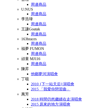
周邊商品
U:NUS
周邊商品
李浩瑋
周邊商品
王謙Goatak
周邊商品
163braces
周邊商品
福夢 FUMON
周邊商品
頑童 MJ116
周邊商品
陳昇
他鄉夢河演唱會
丁噹
2010 {下一站天后}演唱會
2015 「我愛你戀習曲」
萬芳
2018 時間仍然繼續在走演唱會
2015 原來的地方演唱會