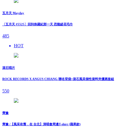
五月天 Mayday
〔五月天 #5525〕回到侏羅紀那一天 恐龍緹花毛巾
485
HOT
滾石唱片
ROCK RECORDS X ANGUS CHIANG 聯名背袋+滾石風采個性資料夾優惠套組
550
齊豫
齊豫 /【風采依舊．在 台北】演唱會周邊T-shirt (蘋果款)