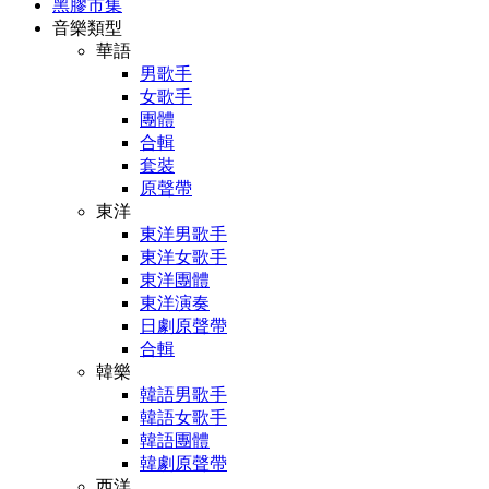
黑膠市集
音樂類型
華語
男歌手
女歌手
團體
合輯
套裝
原聲帶
東洋
東洋男歌手
東洋女歌手
東洋團體
東洋演奏
日劇原聲帶
合輯
韓樂
韓語男歌手
韓語女歌手
韓語團體
韓劇原聲帶
西洋