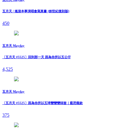
五月天 / 搖滾本事演唱會寫真書 {創世紀復刻版}
450
五月天 Mayday
〔五月天 #5525〕回到那一天 因為你所以五公仔
4,525
五月天 Mayday
〔五月天 #5525〕因為你所以五球變變變頭套｜藍恐龍款
375