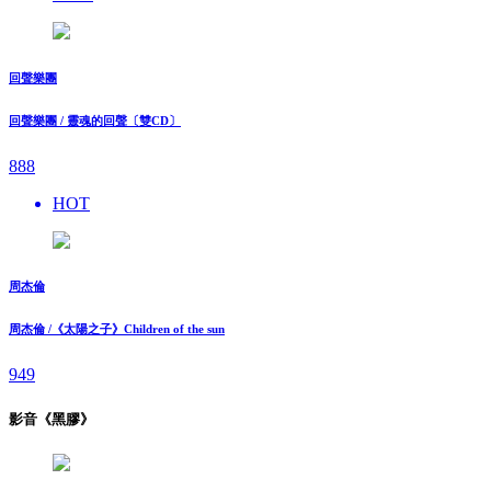
回聲樂團
回聲樂團 / 靈魂的回聲〔雙CD〕
888
HOT
周杰倫
周杰倫 /《太陽之子》Children of the sun
949
影音《黑膠》