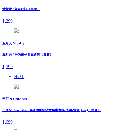
黃鶯鶯 / 花言巧語〔黑膠〕
1,299
五月天 Mayday
五月天 / 神的孩子都在跳舞〔圖膠〕
1,599
HOT
伍佰 & ChinaBlue
伍佰&China Blue / 夏夜晚風演唱會精選實錄-搖滾•浪漫(Live)〔黑膠〕
1,699