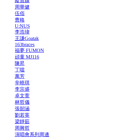
縱貫線
周華健
伍佰
曹格
U:NUS
李浩瑋
王謙Goatak
163braces
福夢 FUMON
頑童 MJ116
陳昇
丁噹
萬芳
辛曉琪
李宗盛
卓文萱
林哲儀
張韶涵
劉若英
梁靜茹
周興哲
演唱會系列周邊