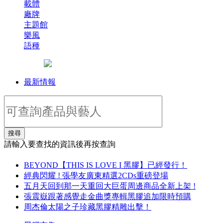
載體
廠牌
主題館
樂風
語種
最新情報
搜尋
請輸入要查找的資訊後再按查詢
BEYOND【THIS IS LOVE I 黑膠】已經發行！
經典閃耀 ! 張學友廣東精選2CDs重磅登場
五月天回到那一天重回大巨蛋周邊商品全新上架 !
張震嶽跟著感覺走金曲獎專輯黑膠追加限時預購
周杰倫太陽之子珍藏黑膠精雕出擊！