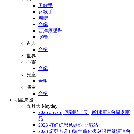
男歌手
女歌手
團體
合輯
西洋原聲帶
演奏
古典
合輯
世界
心靈
合輯
兒童
合輯
演奏
合輯
明星周邊
五月天 Mayday
2025 #5525 | 回到那一天 | 巡迴演唱會周邊商
品
2023 好好好想見到你 香港站
2023 諾亞方舟10週年進化復刻限定版演唱會