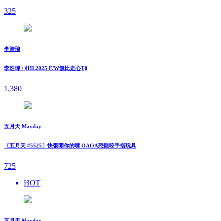
325
李浩瑋
李浩瑋 / ⟪HL2025 F/W無比走⼼T⟫
1,380
五月天 Mayday
〔五月天 #5525〕快張開你的嘴 OAOA恐龍咬手指玩具
725
HOT
五月天 Mayday