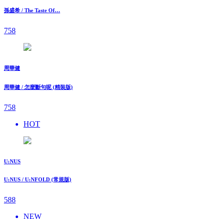
孫盛希 / The Taste Of…
758
周華健
周華健 / 怎麼斷句呢 (精裝版)
758
HOT
U:NUS
U:NUS / U:NFOLD (常規版)
588
NEW