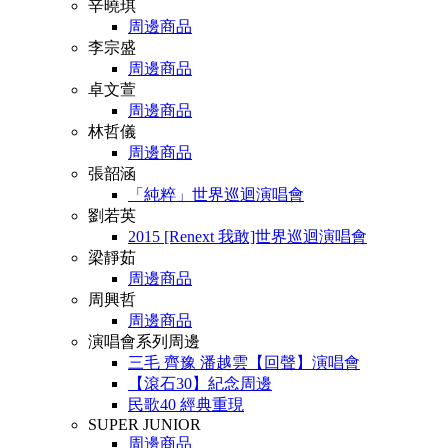
辛曉琪
周邊商品
李宗盛
周邊商品
卓文萱
周邊商品
林哲儀
周邊商品
張韶涵
「純粹」世界巡迴演唱會
劉若英
2015 [Renext 我敢]世界巡迴演唱會
梁靜茹
周邊商品
周興哲
周邊商品
演唱會系列周邊
三毛 齊豫 潘越雲【回聲】演唱會
【滾石30】紀念周邊
民歌40 經典重現
SUPER JUNIOR
周邊商品