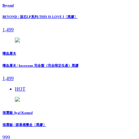
Beyond
BEYOND / 滾石LP系列:THIS IS LOVE I〔黑膠〕
1,499
嗜血屠夫
嗜血屠夫 / kocorono 完全盤（完全限定生產）黑膠
1,499
HOT
張震嶽 Ayal Komod
張震嶽 / 跟著感覺走〔黑膠〕
999