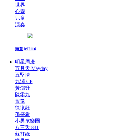
世界
心靈
兒童
演奏
頑童 MJ116
明星周邊
五月天 Mayday
五堅情
九澤 CP
黃鴻升
陳零九
齊豫
徐懷鈺
孫盛希
小男孩樂團
八三夭 831
蘇打綠