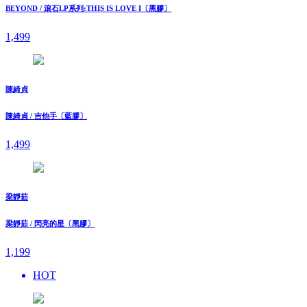
BEYOND / 滾石LP系列:THIS IS LOVE I〔黑膠〕
1,499
陳綺貞
陳綺貞 / 吉他手〔藍膠〕
1,499
梁靜茹
梁靜茹 / 閃亮的星〔黑膠〕
1,199
HOT