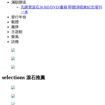
滿額贈送
凡購買滾石30 BD/DVD/書籍 即贈演唱會紀念場刊
一本
發行年份
載體
廠牌
主題館
樂風
語種
selections
滾石推薦