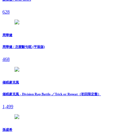
628
周華健
周華健 / 怎麼斷句呢 (平裝版)
468
催眠麥克風
催眠麥克風 - Division Rap Battle-／Trick or Repeat（初回限定盤）
1,499
孫盛希