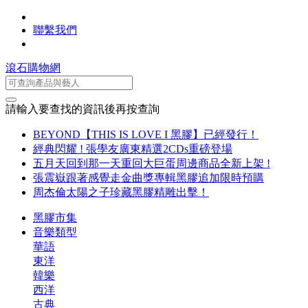
聯繫我們
滾石購物網
請輸入要查找的資訊後再按查詢
BEYOND【THIS IS LOVE I 黑膠】已經發行！
經典閃耀 ! 張學友廣東精選2CDs重磅登場
五月天回到那一天重回大巨蛋周邊商品全新上架 !
張震嶽跟著感覺走金曲獎專輯黑膠追加限時預購
周杰倫太陽之子珍藏黑膠精雕出擊！
黑膠市集
音樂類型
華語
東洋
韓樂
西洋
古典