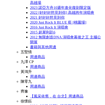
高雄場
2023 諾亞方舟10週年進化復刻限定版
2022 [好好好想見到你] 高雄跨年演唱會
2021 好好好想見到你
2020 Just Rock It BLUE 藍 [桃園場]
2016 Just Rock It 演唱會
2015 超犀利趴6
2012 無限創造DNA 演唱會幕後之王 主腦公
開展
書籍與其他周邊
五堅情
周邊商品
九澤 CP
周邊商品
黃鴻升
周邊商品
陳零九
周邊商品
齊豫
【風采依舊．在 台北】周邊商品
徐懷鈺