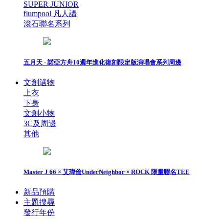
SUPER JUNIOR
flumpool 凡人譜
滾石聯名系列
五月天 - 諾亞方舟10週年進化復刻限定版演唱會系列周邊
文創選物
上衣
下身
文創小物
3C及周邊
其他
Master J 66 × 艾瑋倫UnderNeighbor × ROCK 限量聯名TEE
新品預購
主題搜尋
發行年份