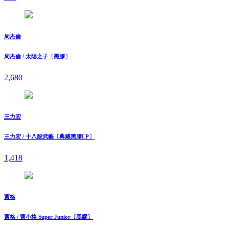
周杰倫
周杰倫 / 太陽之子〔黑膠〕
2,680
王力宏
王力宏 / 十八般武藝〔典藏黑膠LP〕
1,418
曹格
曹格 / 曹小格 Super Junior〔黑膠〕