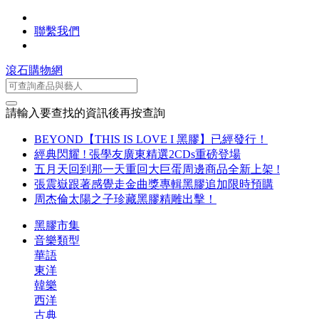
聯繫我們
滾石購物網
請輸入要查找的資訊後再按查詢
BEYOND【THIS IS LOVE I 黑膠】已經發行！
經典閃耀 ! 張學友廣東精選2CDs重磅登場
五月天回到那一天重回大巨蛋周邊商品全新上架 !
張震嶽跟著感覺走金曲獎專輯黑膠追加限時預購
周杰倫太陽之子珍藏黑膠精雕出擊！
黑膠市集
音樂類型
華語
東洋
韓樂
西洋
古典