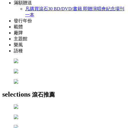
滿額贈送
凡購買滾石30 BD/DVD/書籍 即贈演唱會紀念場刊
一本
發行年份
載體
廠牌
主題館
樂風
語種
selections
滾石推薦