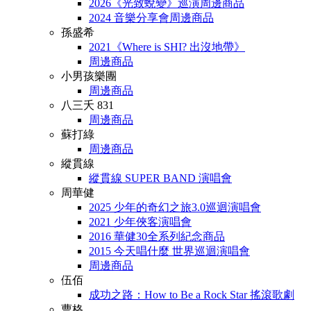
2026《光致蛻變》巡演周邊商品
2024 音樂分享會周邊商品
孫盛希
2021《Where is SHI? 出沒地帶》
周邊商品
小男孩樂團
周邊商品
八三夭 831
周邊商品
蘇打綠
周邊商品
縱貫線
縱貫線 SUPER BAND 演唱會
周華健
2025 少年的奇幻之旅3.0巡迴演唱會
2021 少年俠客演唱會
2016 華健30全系列紀念商品
2015 今天唱什麼 世界巡迴演唱會
周邊商品
伍佰
成功之路：How to Be a Rock Star 搖滾歌劇
曹格