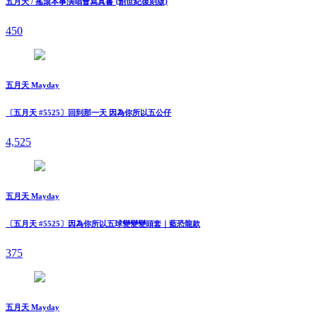
五月天 / 搖滾本事演唱會寫真書 {創世紀復刻版}
450
五月天 Mayday
〔五月天 #5525〕回到那一天 因為你所以五公仔
4,525
五月天 Mayday
〔五月天 #5525〕因為你所以五球變變變頭套｜藍恐龍款
375
五月天 Mayday