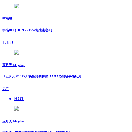
李浩瑋
李浩瑋 / ⟪HL2025 F/W無比走⼼T⟫
1,380
五月天 Mayday
〔五月天 #5525〕快張開你的嘴 OAOA恐龍咬手指玩具
725
HOT
五月天 Mayday