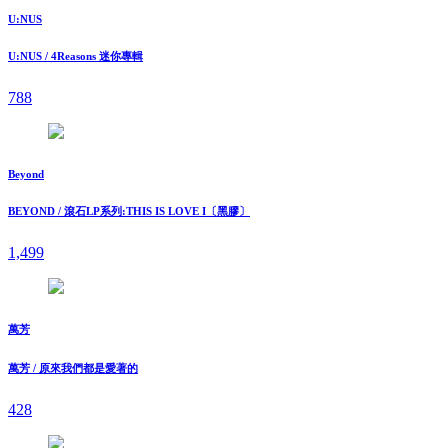
U:NUS
U:NUS / 4Reasons 迷你專輯
788
Beyond
BEYOND / 滾石LP系列:THIS IS LOVE I〔黑膠〕
1,499
萬芳
萬芳 / 原來我們都是愛著的
428