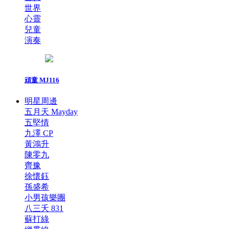
世界
心靈
兒童
演奏
頑童 MJ116
明星周邊
五月天 Mayday
五堅情
九澤 CP
黃鴻升
陳零九
齊豫
徐懷鈺
孫盛希
小男孩樂團
八三夭 831
蘇打綠