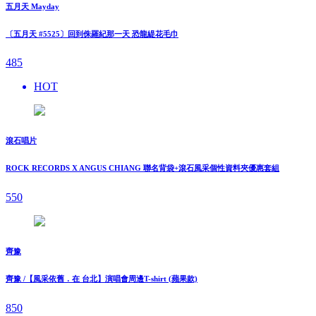
五月天 Mayday
〔五月天 #5525〕回到侏羅紀那一天 恐龍緹花毛巾
485
HOT
滾石唱片
ROCK RECORDS X ANGUS CHIANG 聯名背袋+滾石風采個性資料夾優惠套組
550
齊豫
齊豫 /【風采依舊．在 台北】演唱會周邊T-shirt (蘋果款)
850