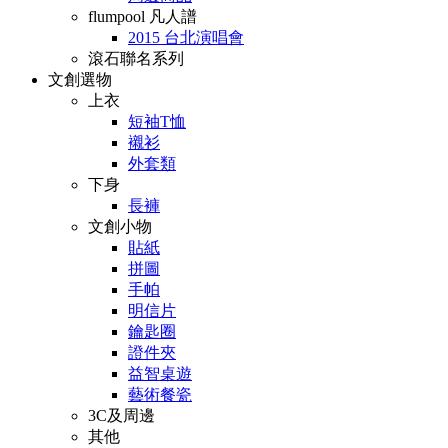
flumpool 凡人譜
2015 台北演唱會
滾石聯名系列
文創選物
上衣
短袖T恤
襯衫
外套類
下身
長褲
文創小物
貼紙
拼圖
手帕
明信片
鑰匙圈
證件夾
益智桌遊
藝術餐瓷
3C及周邊
其他