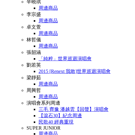
辛曉琪
周邊商品
李宗盛
周邊商品
卓文萱
周邊商品
林哲儀
周邊商品
張韶涵
「純粹」世界巡迴演唱會
劉若英
2015 [Renext 我敢]世界巡迴演唱會
梁靜茹
周邊商品
周興哲
周邊商品
演唱會系列周邊
三毛 齊豫 潘越雲【回聲】演唱會
【滾石30】紀念周邊
民歌40 經典重現
SUPER JUNIOR
周邊商品