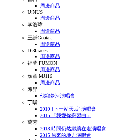
周邊商品
U:NUS
周邊商品
李浩瑋
周邊商品
王謙Goatak
周邊商品
163braces
周邊商品
福夢 FUMON
周邊商品
頑童 MJ116
周邊商品
陳昇
他鄉夢河演唱會
丁噹
2010 {下一站天后}演唱會
2015 「我愛你戀習曲」
萬芳
2018 時間仍然繼續在走演唱會
2015 原來的地方演唱會