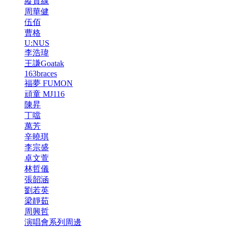
縱貫線
周華健
伍佰
曹格
U:NUS
李浩瑋
王謙Goatak
163braces
福夢 FUMON
頑童 MJ116
陳昇
丁噹
萬芳
辛曉琪
李宗盛
卓文萱
林哲儀
張韶涵
劉若英
梁靜茹
周興哲
演唱會系列周邊