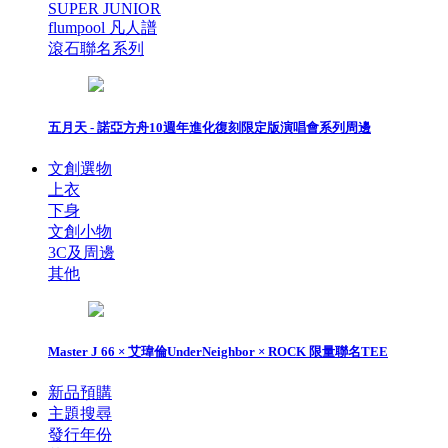
SUPER JUNIOR
flumpool 凡人譜
滾石聯名系列
五月天 - 諾亞方舟10週年進化復刻限定版演唱會系列周邊
文創選物
上衣
下身
文創小物
3C及周邊
其他
Master J 66 × 艾瑋倫UnderNeighbor × ROCK 限量聯名TEE
新品預購
主題搜尋
發行年份