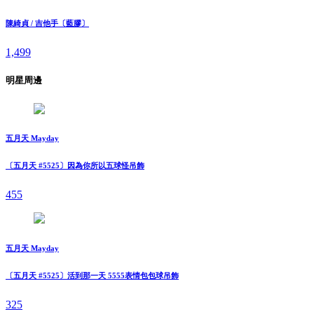
陳綺貞 / 吉他手〔藍膠〕
1,499
明星周邊
五月天 Mayday
〔五月天 #5525〕因為你所以五球怪吊飾
455
五月天 Mayday
〔五月天 #5525〕活到那一天 5555表情包包球吊飾
325