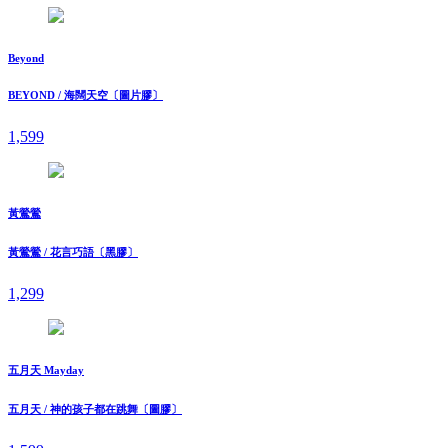
Beyond
BEYOND / 海闊天空〔圖片膠〕
1,599
黃鶯鶯
黃鶯鶯 / 花言巧語〔黑膠〕
1,299
五月天 Mayday
五月天 / 神的孩子都在跳舞〔圖膠〕