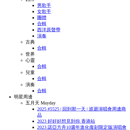
男歌手
女歌手
團體
合輯
西洋原聲帶
演奏
古典
合輯
世界
心靈
合輯
兒童
合輯
演奏
合輯
明星周邊
五月天 Mayday
2025 #5525 | 回到那一天 | 巡迴演唱會周邊商
品
2023 好好好想見到你 香港站
2023 諾亞方舟10週年進化復刻限定版演唱會