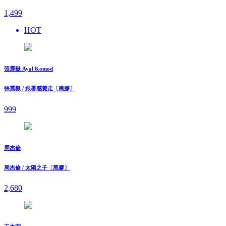
1,499
HOT
張震嶽 Ayal Komod
張震嶽 / 跟著感覺走〔黑膠〕
999
周杰倫
周杰倫 / 太陽之子〔黑膠〕
2,680