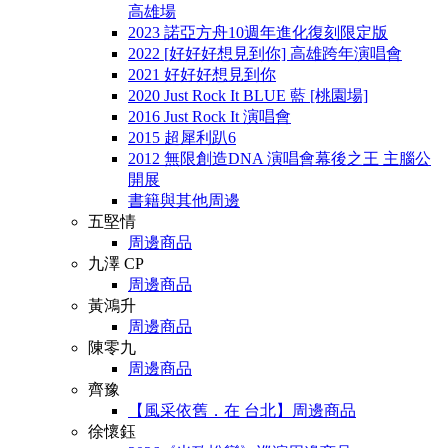
高雄場
2023 諾亞方舟10週年進化復刻限定版
2022 [好好好想見到你] 高雄跨年演唱會
2021 好好好想見到你
2020 Just Rock It BLUE 藍 [桃園場]
2016 Just Rock It 演唱會
2015 超犀利趴6
2012 無限創造DNA 演唱會幕後之王 主腦公
開展
書籍與其他周邊
五堅情
周邊商品
九澤 CP
周邊商品
黃鴻升
周邊商品
陳零九
周邊商品
齊豫
【風采依舊．在 台北】周邊商品
徐懷鈺