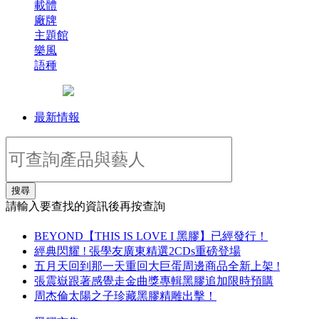
載體
廠牌
主題館
樂風
語種
最新情報
搜尋
請輸入要查找的資訊後再按查詢
BEYOND【THIS IS LOVE I 黑膠】已經發行！
經典閃耀 ! 張學友廣東精選2CDs重磅登場
五月天回到那一天重回大巨蛋周邊商品全新上架 !
張震嶽跟著感覺走金曲獎專輯黑膠追加限時預購
周杰倫太陽之子珍藏黑膠精雕出擊！