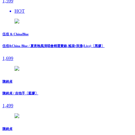
1,599
HOT
伍佰 & ChinaBlue
伍佰&China Blue / 夏夜晚風演唱會精選實錄-搖滾•浪漫(Live)〔黑膠〕
1,699
陳綺貞
陳綺貞 / 吉他手〔藍膠〕
1,499
陳綺貞