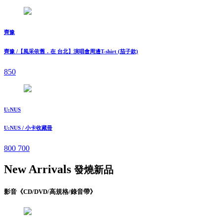
齊豫
齊豫 /【風采依舊．在 台北】演唱會周邊T-shirt (茄子款)
850
U:NUS
U:NUS / 小卡收藏冊
800
700
New Arrivals
發燒新品
影音《CD/DVD/高規格/錄音帶》