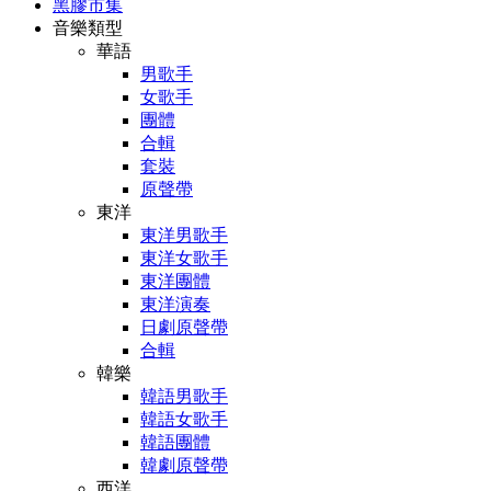
黑膠市集
音樂類型
華語
男歌手
女歌手
團體
合輯
套裝
原聲帶
東洋
東洋男歌手
東洋女歌手
東洋團體
東洋演奏
日劇原聲帶
合輯
韓樂
韓語男歌手
韓語女歌手
韓語團體
韓劇原聲帶
西洋