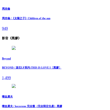
周杰倫
周杰倫 /《太陽之子》Children of the sun
949
影音《黑膠》
Beyond
BEYOND / 滾石LP系列:THIS IS LOVE I〔黑膠〕
1,499
嗜血屠夫
嗜血屠夫 / kocorono 完全盤（完全限定生產）黑膠