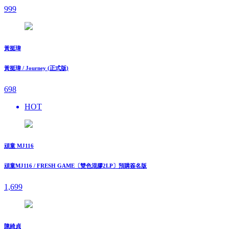
999
黃挺瑋
黃挺瑋 / Journey (正式版)
698
HOT
頑童 MJ116
頑童MJ116 / FRESH GAME〔雙色混膠2LP〕預購簽名版
1,699
陳綺貞