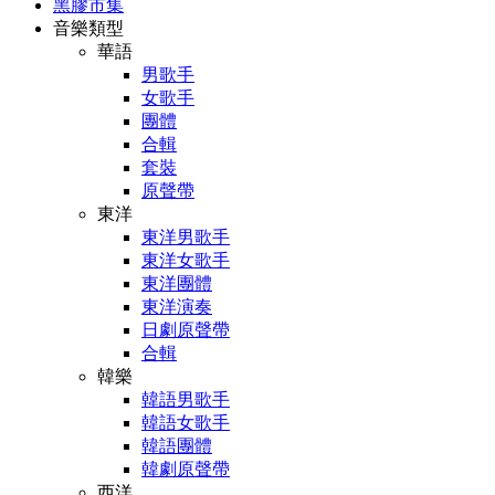
黑膠市集
音樂類型
華語
男歌手
女歌手
團體
合輯
套裝
原聲帶
東洋
東洋男歌手
東洋女歌手
東洋團體
東洋演奏
日劇原聲帶
合輯
韓樂
韓語男歌手
韓語女歌手
韓語團體
韓劇原聲帶
西洋