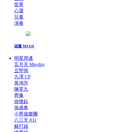
世界
心靈
兒童
演奏
頑童 MJ116
明星周邊
五月天 Mayday
五堅情
九澤 CP
黃鴻升
陳零九
齊豫
徐懷鈺
孫盛希
小男孩樂團
八三夭 831
蘇打綠