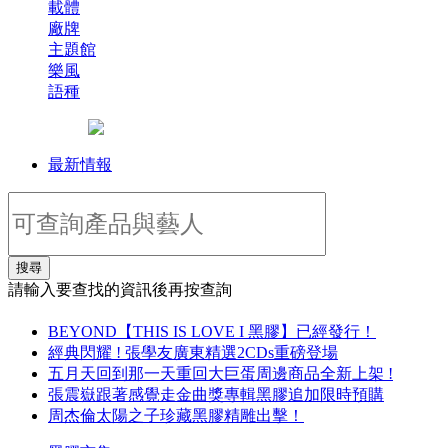
載體
廠牌
主題館
樂風
語種
最新情報
搜尋
請輸入要查找的資訊後再按查詢
BEYOND【THIS IS LOVE I 黑膠】已經發行！
經典閃耀 ! 張學友廣東精選2CDs重磅登場
五月天回到那一天重回大巨蛋周邊商品全新上架 !
張震嶽跟著感覺走金曲獎專輯黑膠追加限時預購
周杰倫太陽之子珍藏黑膠精雕出擊！