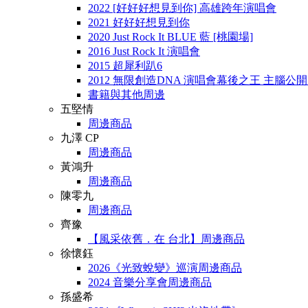
2022 [好好好想見到你] 高雄跨年演唱會
2021 好好好想見到你
2020 Just Rock It BLUE 藍 [桃園場]
2016 Just Rock It 演唱會
2015 超犀利趴6
2012 無限創造DNA 演唱會幕後之王 主腦公
書籍與其他周邊
五堅情
周邊商品
九澤 CP
周邊商品
黃鴻升
周邊商品
陳零九
周邊商品
齊豫
【風采依舊．在 台北】周邊商品
徐懷鈺
2026《光致蛻變》巡演周邊商品
2024 音樂分享會周邊商品
孫盛希