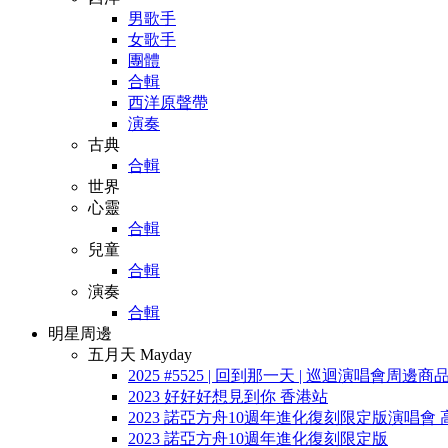
男歌手
女歌手
團體
合輯
西洋原聲帶
演奏
古典
合輯
世界
心靈
合輯
兒童
合輯
演奏
合輯
明星周邊
五月天 Mayday
2025 #5525 | 回到那一天 | 巡迴演唱會周邊商
2023 好好好想見到你 香港站
2023 諾亞方舟10週年進化復刻限定版演唱會 
2023 諾亞方舟10週年進化復刻限定版