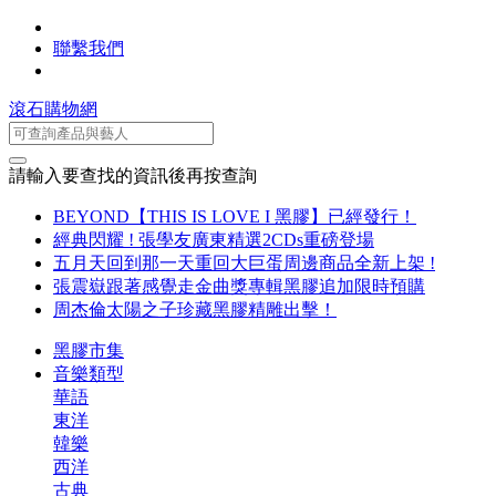
聯繫我們
滾石購物網
請輸入要查找的資訊後再按查詢
BEYOND【THIS IS LOVE I 黑膠】已經發行！
經典閃耀 ! 張學友廣東精選2CDs重磅登場
五月天回到那一天重回大巨蛋周邊商品全新上架 !
張震嶽跟著感覺走金曲獎專輯黑膠追加限時預購
周杰倫太陽之子珍藏黑膠精雕出擊！
黑膠市集
音樂類型
華語
東洋
韓樂
西洋
古典