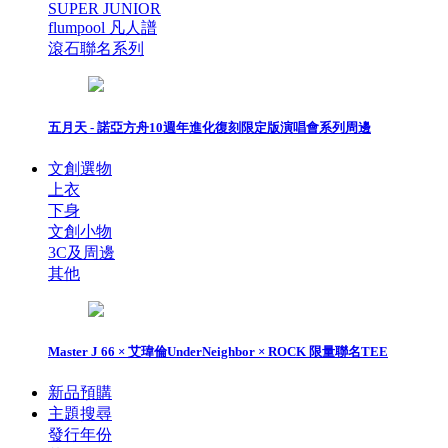
SUPER JUNIOR
flumpool 凡人譜
滾石聯名系列
五月天 - 諾亞方舟10週年進化復刻限定版演唱會系列周邊
文創選物
上衣
下身
文創小物
3C及周邊
其他
Master J 66 × 艾瑋倫UnderNeighbor × ROCK 限量聯名TEE
新品預購
主題搜尋
發行年份