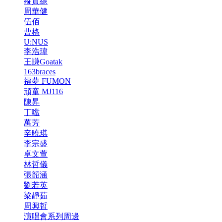
縱貫線
周華健
伍佰
曹格
U:NUS
李浩瑋
王謙Goatak
163braces
福夢 FUMON
頑童 MJ116
陳昇
丁噹
萬芳
辛曉琪
李宗盛
卓文萱
林哲儀
張韶涵
劉若英
梁靜茹
周興哲
演唱會系列周邊