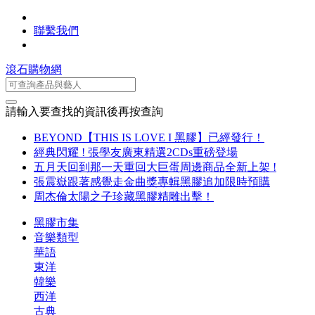
聯繫我們
滾石購物網
請輸入要查找的資訊後再按查詢
BEYOND【THIS IS LOVE I 黑膠】已經發行！
經典閃耀 ! 張學友廣東精選2CDs重磅登場
五月天回到那一天重回大巨蛋周邊商品全新上架 !
張震嶽跟著感覺走金曲獎專輯黑膠追加限時預購
周杰倫太陽之子珍藏黑膠精雕出擊！
黑膠市集
音樂類型
華語
東洋
韓樂
西洋
古典