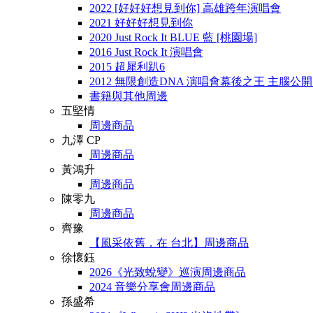
2022 [好好好想見到你] 高雄跨年演唱會
2021 好好好想見到你
2020 Just Rock It BLUE 藍 [桃園場]
2016 Just Rock It 演唱會
2015 超犀利趴6
2012 無限創造DNA 演唱會幕後之王 主腦公
書籍與其他周邊
五堅情
周邊商品
九澤 CP
周邊商品
黃鴻升
周邊商品
陳零九
周邊商品
齊豫
【風采依舊．在 台北】周邊商品
徐懷鈺
2026《光致蛻變》巡演周邊商品
2024 音樂分享會周邊商品
孫盛希