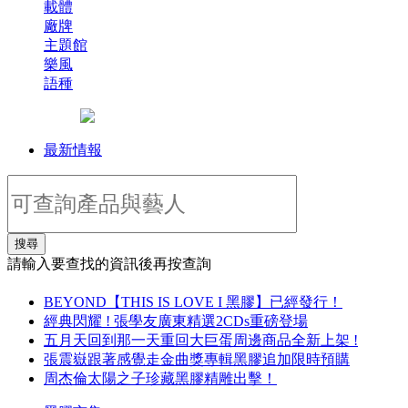
載體
廠牌
主題館
樂風
語種
最新情報
搜尋
請輸入要查找的資訊後再按查詢
BEYOND【THIS IS LOVE I 黑膠】已經發行！
經典閃耀 ! 張學友廣東精選2CDs重磅登場
五月天回到那一天重回大巨蛋周邊商品全新上架 !
張震嶽跟著感覺走金曲獎專輯黑膠追加限時預購
周杰倫太陽之子珍藏黑膠精雕出擊！