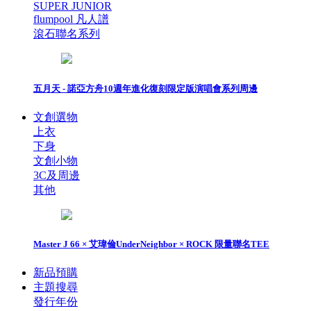
SUPER JUNIOR
flumpool 凡人譜
滾石聯名系列
五月天 - 諾亞方舟10週年進化復刻限定版演唱會系列周邊
文創選物
上衣
下身
文創小物
3C及周邊
其他
Master J 66 × 艾瑋倫UnderNeighbor × ROCK 限量聯名TEE
新品預購
主題搜尋
發行年份