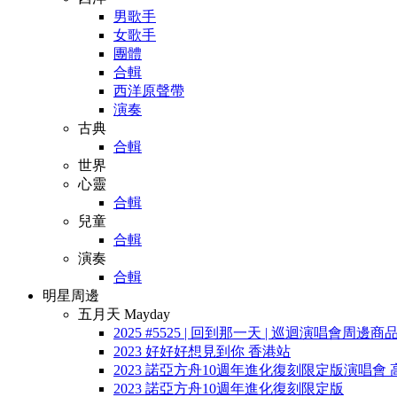
男歌手
女歌手
團體
合輯
西洋原聲帶
演奏
古典
合輯
世界
心靈
合輯
兒童
合輯
演奏
合輯
明星周邊
五月天 Mayday
2025 #5525 | 回到那一天 | 巡迴演唱會周邊商
2023 好好好想見到你 香港站
2023 諾亞方舟10週年進化復刻限定版演唱會 
2023 諾亞方舟10週年進化復刻限定版