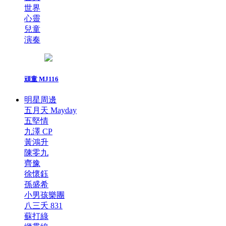
世界
心靈
兒童
演奏
頑童 MJ116
明星周邊
五月天 Mayday
五堅情
九澤 CP
黃鴻升
陳零九
齊豫
徐懷鈺
孫盛希
小男孩樂團
八三夭 831
蘇打綠