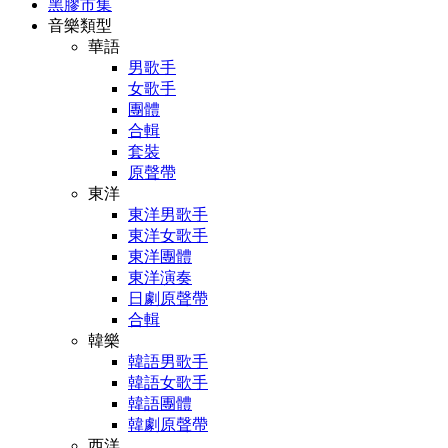
黑膠市集
音樂類型
華語
男歌手
女歌手
團體
合輯
套裝
原聲帶
東洋
東洋男歌手
東洋女歌手
東洋團體
東洋演奏
日劇原聲帶
合輯
韓樂
韓語男歌手
韓語女歌手
韓語團體
韓劇原聲帶
西洋