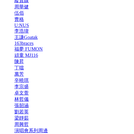
縱貫線
周華健
伍佰
曹格
U:NUS
李浩瑋
王謙Goatak
163braces
福夢 FUMON
頑童 MJ116
陳昇
丁噹
萬芳
辛曉琪
李宗盛
卓文萱
林哲儀
張韶涵
劉若英
梁靜茹
周興哲
演唱會系列周邊