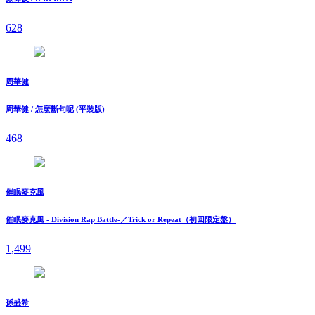
628
周華健
周華健 / 怎麼斷句呢 (平裝版)
468
催眠麥克風
催眠麥克風 - Division Rap Battle-／Trick or Repeat（初回限定盤）
1,499
孫盛希