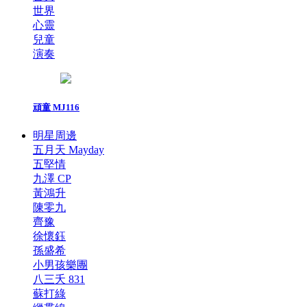
世界
心靈
兒童
演奏
頑童 MJ116
明星周邊
五月天 Mayday
五堅情
九澤 CP
黃鴻升
陳零九
齊豫
徐懷鈺
孫盛希
小男孩樂團
八三夭 831
蘇打綠