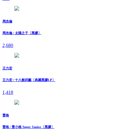
周杰倫
周杰倫 / 太陽之子〔黑膠〕
2,680
王力宏
王力宏 / 十八般武藝〔典藏黑膠LP〕
1,418
曹格
曹格 / 曹小格 Super Junior〔黑膠〕