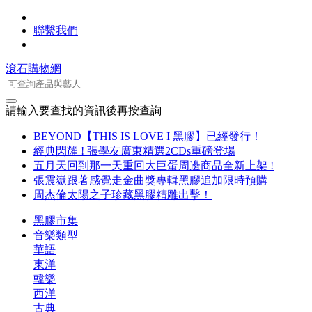
聯繫我們
滾石購物網
請輸入要查找的資訊後再按查詢
BEYOND【THIS IS LOVE I 黑膠】已經發行！
經典閃耀 ! 張學友廣東精選2CDs重磅登場
五月天回到那一天重回大巨蛋周邊商品全新上架 !
張震嶽跟著感覺走金曲獎專輯黑膠追加限時預購
周杰倫太陽之子珍藏黑膠精雕出擊！
黑膠市集
音樂類型
華語
東洋
韓樂
西洋
古典