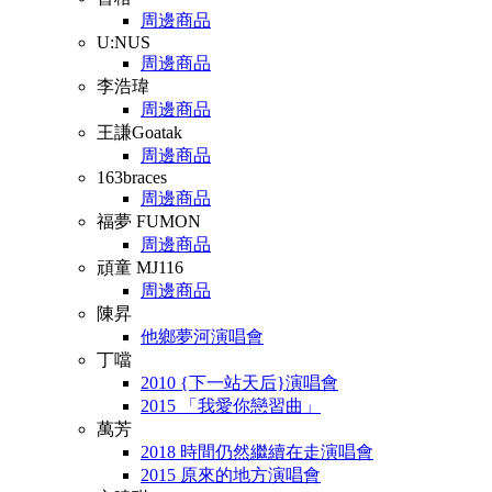
周邊商品
U:NUS
周邊商品
李浩瑋
周邊商品
王謙Goatak
周邊商品
163braces
周邊商品
福夢 FUMON
周邊商品
頑童 MJ116
周邊商品
陳昇
他鄉夢河演唱會
丁噹
2010 {下一站天后}演唱會
2015 「我愛你戀習曲」
萬芳
2018 時間仍然繼續在走演唱會
2015 原來的地方演唱會