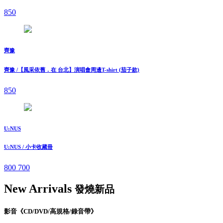
850
齊豫
齊豫 /【風采依舊．在 台北】演唱會周邊T-shirt (茄子款)
850
U:NUS
U:NUS / 小卡收藏冊
800
700
New Arrivals
發燒新品
影音《CD/DVD/高規格/錄音帶》