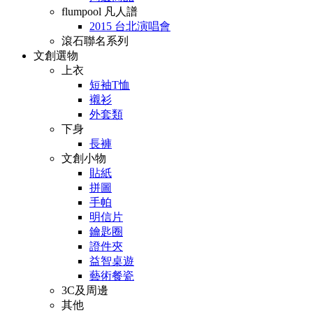
flumpool 凡人譜
2015 台北演唱會
滾石聯名系列
文創選物
上衣
短袖T恤
襯衫
外套類
下身
長褲
文創小物
貼紙
拼圖
手帕
明信片
鑰匙圈
證件夾
益智桌遊
藝術餐瓷
3C及周邊
其他