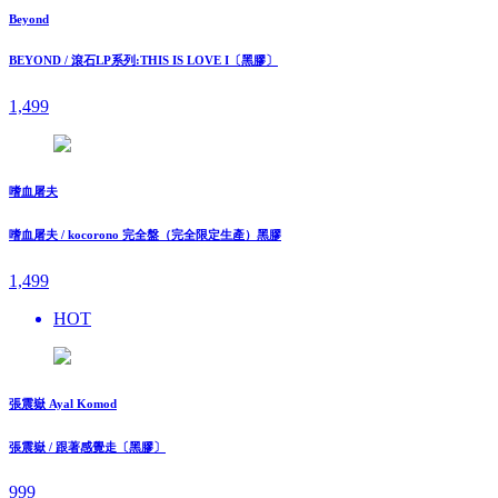
Beyond
BEYOND / 滾石LP系列:THIS IS LOVE I〔黑膠〕
1,499
嗜血屠夫
嗜血屠夫 / kocorono 完全盤（完全限定生產）黑膠
1,499
HOT
張震嶽 Ayal Komod
張震嶽 / 跟著感覺走〔黑膠〕
999