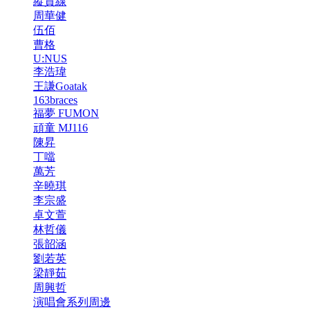
縱貫線
周華健
伍佰
曹格
U:NUS
李浩瑋
王謙Goatak
163braces
福夢 FUMON
頑童 MJ116
陳昇
丁噹
萬芳
辛曉琪
李宗盛
卓文萱
林哲儀
張韶涵
劉若英
梁靜茹
周興哲
演唱會系列周邊