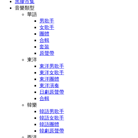
黑膠市集
音樂類型
華語
男歌手
女歌手
團體
合輯
套裝
原聲帶
東洋
東洋男歌手
東洋女歌手
東洋團體
東洋演奏
日劇原聲帶
合輯
韓樂
韓語男歌手
韓語女歌手
韓語團體
韓劇原聲帶
西洋