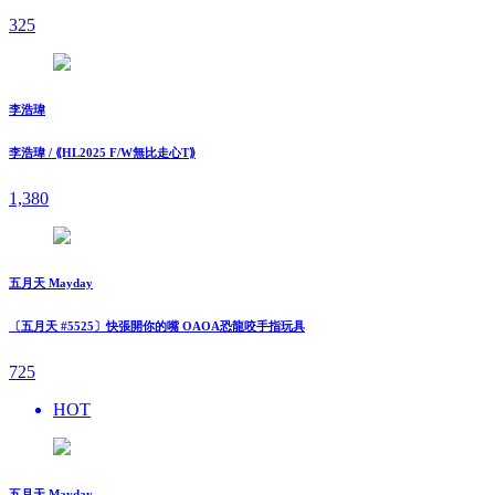
325
李浩瑋
李浩瑋 / ⟪HL2025 F/W無比走⼼T⟫
1,380
五月天 Mayday
〔五月天 #5525〕快張開你的嘴 OAOA恐龍咬手指玩具
725
HOT
五月天 Mayday