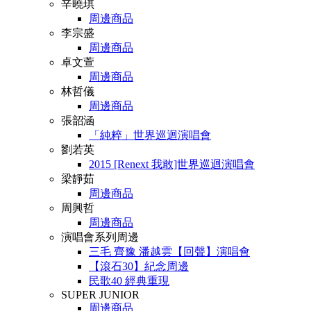
辛曉琪
周邊商品
李宗盛
周邊商品
卓文萱
周邊商品
林哲儀
周邊商品
張韶涵
「純粹」世界巡迴演唱會
劉若英
2015 [Renext 我敢]世界巡迴演唱會
梁靜茹
周邊商品
周興哲
周邊商品
演唱會系列周邊
三毛 齊豫 潘越雲【回聲】演唱會
【滾石30】紀念周邊
民歌40 經典重現
SUPER JUNIOR
周邊商品