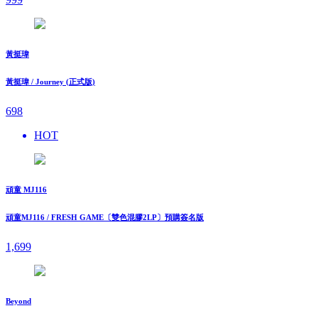
黃挺瑋
黃挺瑋 / Journey (正式版)
698
HOT
頑童 MJ116
頑童MJ116 / FRESH GAME〔雙色混膠2LP〕預購簽名版
1,699
Beyond