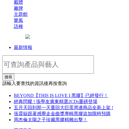
載體
廠牌
主題館
樂風
語種
最新情報
搜尋
請輸入要查找的資訊後再按查詢
BEYOND【THIS IS LOVE I 黑膠】已經發行！
經典閃耀 ! 張學友廣東精選2CDs重磅登場
五月天回到那一天重回大巨蛋周邊商品全新上架 !
張震嶽跟著感覺走金曲獎專輯黑膠追加限時預購
周杰倫太陽之子珍藏黑膠精雕出擊！