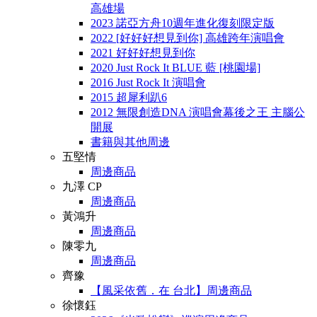
高雄場
2023 諾亞方舟10週年進化復刻限定版
2022 [好好好想見到你] 高雄跨年演唱會
2021 好好好想見到你
2020 Just Rock It BLUE 藍 [桃園場]
2016 Just Rock It 演唱會
2015 超犀利趴6
2012 無限創造DNA 演唱會幕後之王 主腦公
開展
書籍與其他周邊
五堅情
周邊商品
九澤 CP
周邊商品
黃鴻升
周邊商品
陳零九
周邊商品
齊豫
【風采依舊．在 台北】周邊商品
徐懷鈺