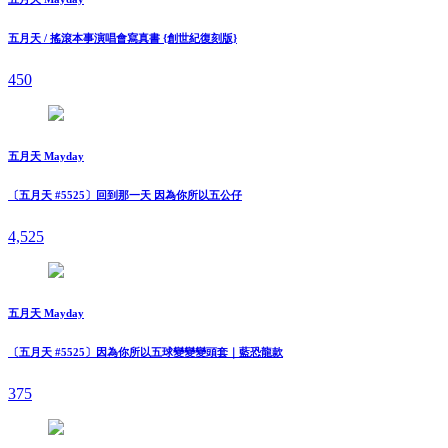
五月天 / 搖滾本事演唱會寫真書 {創世紀復刻版}
450
五月天 Mayday
〔五月天 #5525〕回到那一天 因為你所以五公仔
4,525
五月天 Mayday
〔五月天 #5525〕因為你所以五球變變變頭套｜藍恐龍款
375