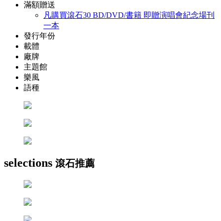
滿額贈送
凡購買滾石30 BD/DVD/書籍 即贈演唱會紀念場刊
一本
發行年份
載體
廠牌
主題館
樂風
語種
selections
滾石推薦