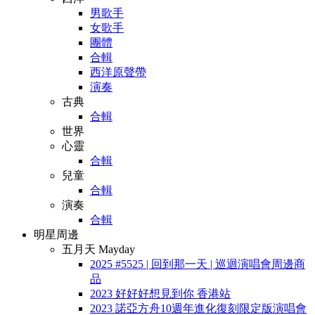
男歌手
女歌手
團體
合輯
西洋原聲帶
演奏
古典
合輯
世界
心靈
合輯
兒童
合輯
演奏
合輯
明星周邊
五月天 Mayday
2025 #5525 | 回到那一天 | 巡迴演唱會周邊商
品
2023 好好好想見到你 香港站
2023 諾亞方舟10週年進化復刻限定版演唱會