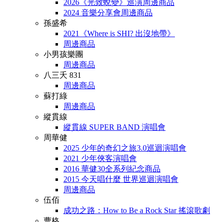
2026《光致蛻變》巡演周邊商品
2024 音樂分享會周邊商品
孫盛希
2021《Where is SHI? 出沒地帶》
周邊商品
小男孩樂團
周邊商品
八三夭 831
周邊商品
蘇打綠
周邊商品
縱貫線
縱貫線 SUPER BAND 演唱會
周華健
2025 少年的奇幻之旅3.0巡迴演唱會
2021 少年俠客演唱會
2016 華健30全系列紀念商品
2015 今天唱什麼 世界巡迴演唱會
周邊商品
伍佰
成功之路：How to Be a Rock Star 搖滾歌劇
曹格