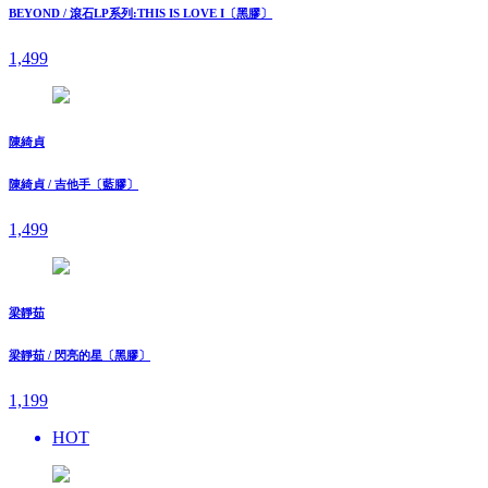
BEYOND / 滾石LP系列:THIS IS LOVE I〔黑膠〕
1,499
陳綺貞
陳綺貞 / 吉他手〔藍膠〕
1,499
梁靜茹
梁靜茹 / 閃亮的星〔黑膠〕
1,199
HOT