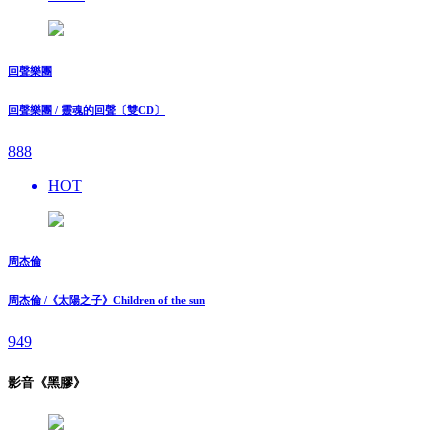
回聲樂團
回聲樂團 / 靈魂的回聲〔雙CD〕
888
HOT
周杰倫
周杰倫 /《太陽之子》Children of the sun
949
影音《黑膠》