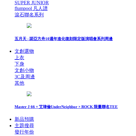
SUPER JUNIOR
flumpool 凡人譜
滾石聯名系列
五月天 - 諾亞方舟10週年進化復刻限定版演唱會系列周邊
文創選物
上衣
下身
文創小物
3C及周邊
其他
Master J 66 × 艾瑋倫UnderNeighbor × ROCK 限量聯名TEE
新品預購
主題搜尋
發行年份