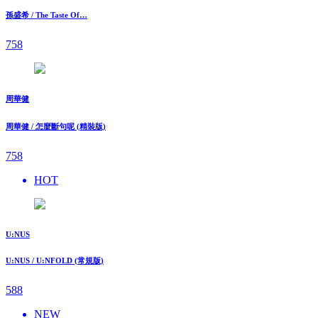
孫盛希 / The Taste Of…
758
周華健
周華健 / 怎麼斷句呢 (精裝版)
758
HOT
U:NUS
U:NUS / U:NFOLD (常規版)
588
NEW