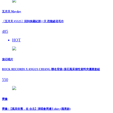
五月天 Mayday
〔五月天 #5525〕回到侏羅紀那一天 恐龍緹花毛巾
485
HOT
滾石唱片
ROCK RECORDS X ANGUS CHIANG 聯名背袋+滾石風采個性資料夾優惠套組
550
齊豫
齊豫 /【風采依舊．在 台北】演唱會周邊T-shirt (蘋果款)