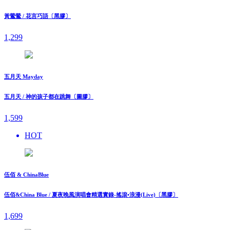
黃鶯鶯 / 花言巧語〔黑膠〕
1,299
五月天 Mayday
五月天 / 神的孩子都在跳舞〔圖膠〕
1,599
HOT
伍佰 & ChinaBlue
伍佰&China Blue / 夏夜晚風演唱會精選實錄-搖滾•浪漫(Live)〔黑膠〕
1,699