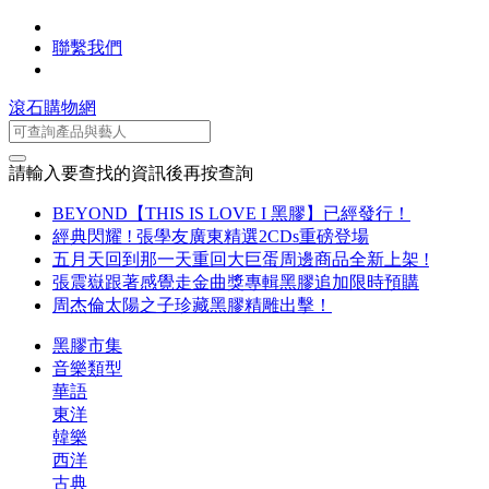
聯繫我們
滾石購物網
請輸入要查找的資訊後再按查詢
BEYOND【THIS IS LOVE I 黑膠】已經發行！
經典閃耀 ! 張學友廣東精選2CDs重磅登場
五月天回到那一天重回大巨蛋周邊商品全新上架 !
張震嶽跟著感覺走金曲獎專輯黑膠追加限時預購
周杰倫太陽之子珍藏黑膠精雕出擊！
黑膠市集
音樂類型
華語
東洋
韓樂
西洋
古典