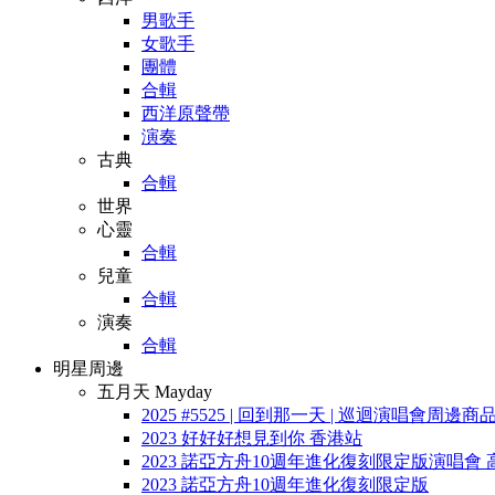
男歌手
女歌手
團體
合輯
西洋原聲帶
演奏
古典
合輯
世界
心靈
合輯
兒童
合輯
演奏
合輯
明星周邊
五月天 Mayday
2025 #5525 | 回到那一天 | 巡迴演唱會周邊商
2023 好好好想見到你 香港站
2023 諾亞方舟10週年進化復刻限定版演唱會 
2023 諾亞方舟10週年進化復刻限定版