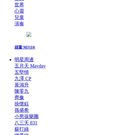
世界
心靈
兒童
演奏
頑童 MJ116
明星周邊
五月天 Mayday
五堅情
九澤 CP
黃鴻升
陳零九
齊豫
徐懷鈺
孫盛希
小男孩樂團
八三夭 831
蘇打綠