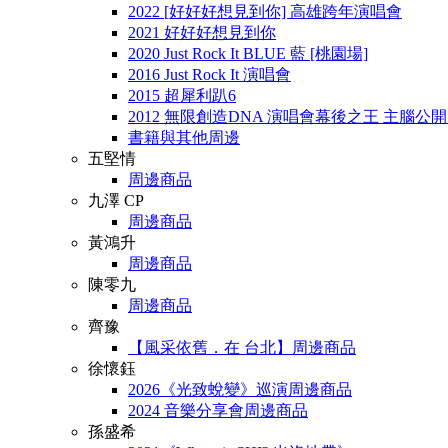
2022 [好好好想見到你] 高雄跨年演唱會
2021 好好好想見到你
2020 Just Rock It BLUE 藍 [桃園場]
2016 Just Rock It 演唱會
2015 超犀利趴6
2012 無限創造DNA 演唱會幕後之王 主腦公
書籍與其他周邊
五堅情
周邊商品
九澤 CP
周邊商品
黃鴻升
周邊商品
陳零九
周邊商品
齊豫
【風采依舊．在 台北】周邊商品
徐懷鈺
2026《光致蛻變》巡演周邊商品
2024 音樂分享會周邊商品
孫盛希