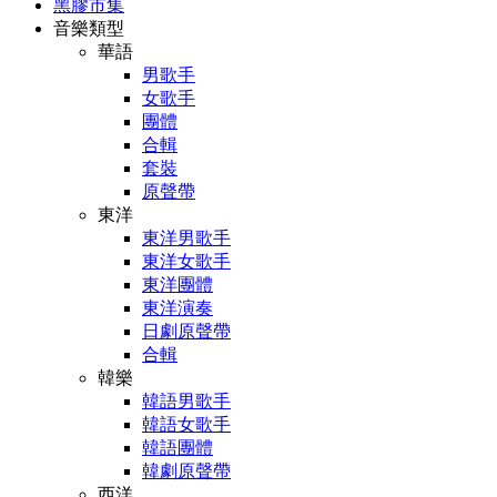
黑膠市集
音樂類型
華語
男歌手
女歌手
團體
合輯
套裝
原聲帶
東洋
東洋男歌手
東洋女歌手
東洋團體
東洋演奏
日劇原聲帶
合輯
韓樂
韓語男歌手
韓語女歌手
韓語團體
韓劇原聲帶
西洋