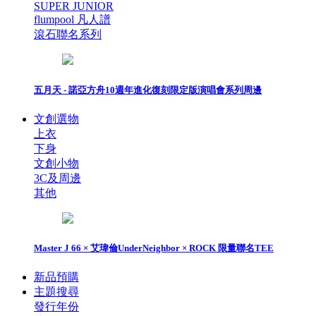
SUPER JUNIOR
flumpool 凡人譜
滾石聯名系列
五月天 - 諾亞方舟10週年進化復刻限定版演唱會系列周邊
文創選物
上衣
下身
文創小物
3C及周邊
其他
Master J 66 × 艾瑋倫UnderNeighbor × ROCK 限量聯名TEE
新品預購
主題搜尋
發行年份