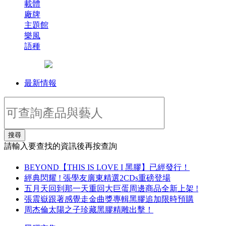
載體
廠牌
主題館
樂風
語種
最新情報
搜尋
請輸入要查找的資訊後再按查詢
BEYOND【THIS IS LOVE I 黑膠】已經發行！
經典閃耀 ! 張學友廣東精選2CDs重磅登場
五月天回到那一天重回大巨蛋周邊商品全新上架 !
張震嶽跟著感覺走金曲獎專輯黑膠追加限時預購
周杰倫太陽之子珍藏黑膠精雕出擊！