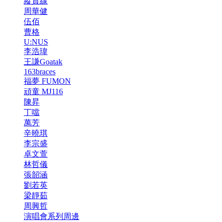
縱貫線
周華健
伍佰
曹格
U:NUS
李浩瑋
王謙Goatak
163braces
福夢 FUMON
頑童 MJ116
陳昇
丁噹
萬芳
辛曉琪
李宗盛
卓文萱
林哲儀
張韶涵
劉若英
梁靜茹
周興哲
演唱會系列周邊