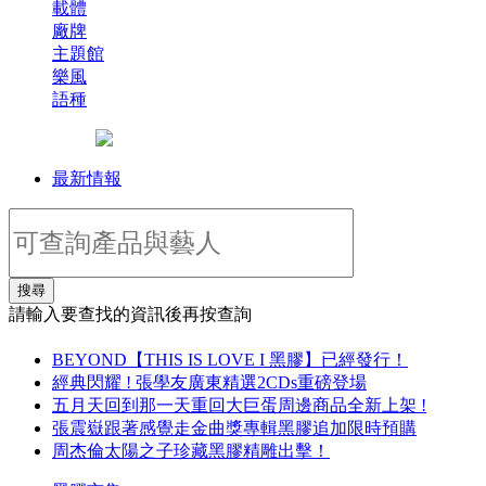
載體
廠牌
主題館
樂風
語種
最新情報
搜尋
請輸入要查找的資訊後再按查詢
BEYOND【THIS IS LOVE I 黑膠】已經發行！
經典閃耀 ! 張學友廣東精選2CDs重磅登場
五月天回到那一天重回大巨蛋周邊商品全新上架 !
張震嶽跟著感覺走金曲獎專輯黑膠追加限時預購
周杰倫太陽之子珍藏黑膠精雕出擊！