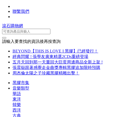
聯繫我們
滾石購物網
請輸入要查找的資訊後再按查詢
BEYOND【THIS IS LOVE I 黑膠】已經發行！
經典閃耀 ! 張學友廣東精選2CDs重磅登場
五月天回到那一天重回大巨蛋周邊商品全新上架 !
張震嶽跟著感覺走金曲獎專輯黑膠追加限時預購
周杰倫太陽之子珍藏黑膠精雕出擊！
黑膠市集
音樂類型
華語
東洋
韓樂
西洋
古典