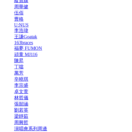
縱貫線
周華健
伍佰
曹格
U:NUS
李浩瑋
王謙Goatak
163braces
福夢 FUMON
頑童 MJ116
陳昇
丁噹
萬芳
辛曉琪
李宗盛
卓文萱
林哲儀
張韶涵
劉若英
梁靜茹
周興哲
演唱會系列周邊