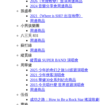
2026《光致蛻變》巡演周邊商品
2024 音樂分享會周邊商品
孫盛希
2021《Where is SHI? 出沒地帶》
周邊商品
小男孩樂團
周邊商品
八三夭 831
周邊商品
蘇打綠
周邊商品
縱貫線
縱貫線 SUPER BAND 演唱會
周華健
2025 少年的奇幻之旅3.0巡迴演唱會
2021 少年俠客演唱會
2016 華健30全系列紀念商品
2015 今天唱什麼 世界巡迴演唱會
周邊商品
伍佰
成功之路：How to Be a Rock Star 搖滾歌劇
曹格