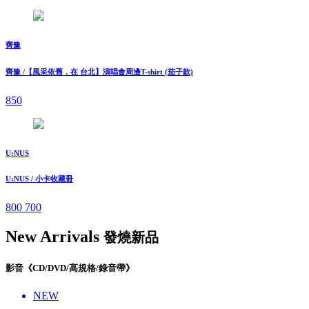
齊豫
齊豫 /【風采依舊．在 台北】演唱會周邊T-shirt (茄子款)
850
U:NUS
U:NUS / 小卡收藏冊
800
700
New Arrivals
發燒新品
影音《CD/DVD/高規格/錄音帶》
NEW