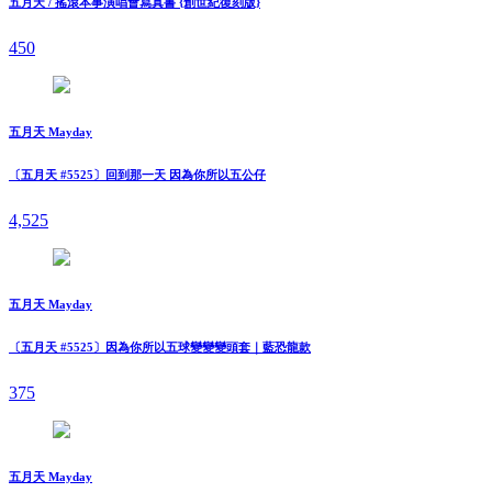
五月天 / 搖滾本事演唱會寫真書 {創世紀復刻版}
450
五月天 Mayday
〔五月天 #5525〕回到那一天 因為你所以五公仔
4,525
五月天 Mayday
〔五月天 #5525〕因為你所以五球變變變頭套｜藍恐龍款
375
五月天 Mayday