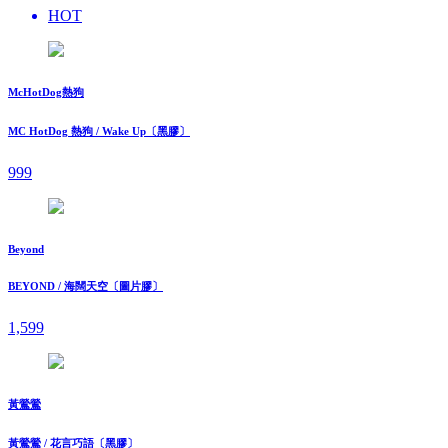
HOT
McHotDog熱狗
MC HotDog 熱狗 / Wake Up〔黑膠〕
999
Beyond
BEYOND / 海闊天空〔圖片膠〕
1,599
黃鶯鶯
黃鶯鶯 / 花言巧語〔黑膠〕