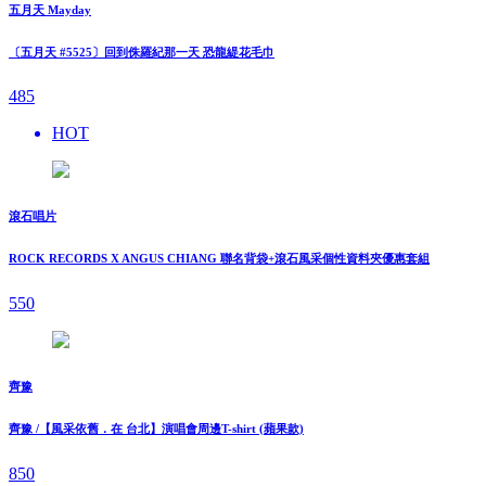
五月天 Mayday
〔五月天 #5525〕回到侏羅紀那一天 恐龍緹花毛巾
485
HOT
滾石唱片
ROCK RECORDS X ANGUS CHIANG 聯名背袋+滾石風采個性資料夾優惠套組
550
齊豫
齊豫 /【風采依舊．在 台北】演唱會周邊T-shirt (蘋果款)
850