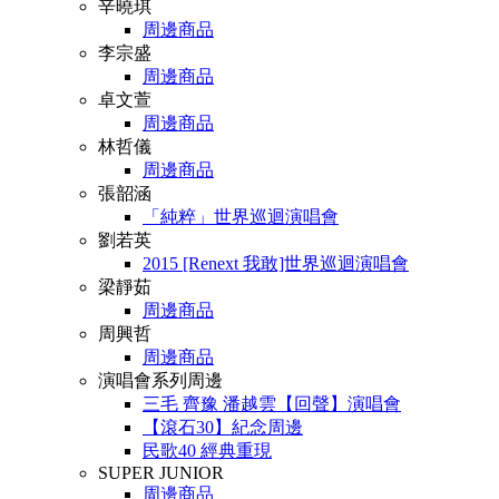
辛曉琪
周邊商品
李宗盛
周邊商品
卓文萱
周邊商品
林哲儀
周邊商品
張韶涵
「純粹」世界巡迴演唱會
劉若英
2015 [Renext 我敢]世界巡迴演唱會
梁靜茹
周邊商品
周興哲
周邊商品
演唱會系列周邊
三毛 齊豫 潘越雲【回聲】演唱會
【滾石30】紀念周邊
民歌40 經典重現
SUPER JUNIOR
周邊商品