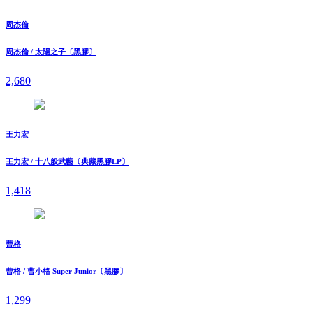
周杰倫
周杰倫 / 太陽之子〔黑膠〕
2,680
王力宏
王力宏 / 十八般武藝〔典藏黑膠LP〕
1,418
曹格
曹格 / 曹小格 Super Junior〔黑膠〕
1,299