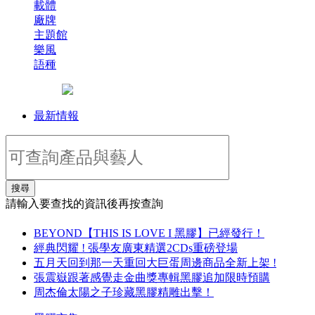
載體
廠牌
主題館
樂風
語種
最新情報
搜尋
請輸入要查找的資訊後再按查詢
BEYOND【THIS IS LOVE I 黑膠】已經發行！
經典閃耀 ! 張學友廣東精選2CDs重磅登場
五月天回到那一天重回大巨蛋周邊商品全新上架 !
張震嶽跟著感覺走金曲獎專輯黑膠追加限時預購
周杰倫太陽之子珍藏黑膠精雕出擊！