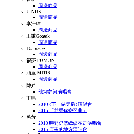
周邊商品
U:NUS
周邊商品
李浩瑋
周邊商品
王謙Goatak
周邊商品
163braces
周邊商品
福夢 FUMON
周邊商品
頑童 MJ116
周邊商品
陳昇
他鄉夢河演唱會
丁噹
2010 {下一站天后}演唱會
2015 「我愛你戀習曲」
萬芳
2018 時間仍然繼續在走演唱會
2015 原來的地方演唱會