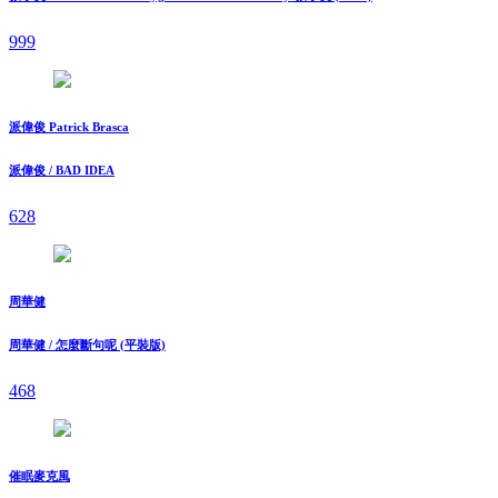
999
派偉俊 Patrick Brasca
派偉俊 / BAD IDEA
628
周華健
周華健 / 怎麼斷句呢 (平裝版)
468
催眠麥克風