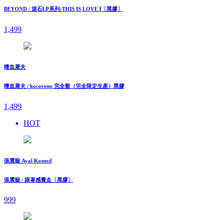
BEYOND / 滾石LP系列:THIS IS LOVE I〔黑膠〕
1,499
嗜血屠夫
嗜血屠夫 / kocorono 完全盤（完全限定生產）黑膠
1,499
HOT
張震嶽 Ayal Komod
張震嶽 / 跟著感覺走〔黑膠〕
999