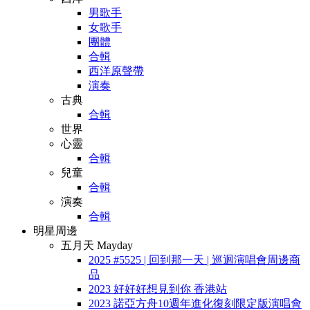
男歌手
女歌手
團體
合輯
西洋原聲帶
演奏
古典
合輯
世界
心靈
合輯
兒童
合輯
演奏
合輯
明星周邊
五月天 Mayday
2025 #5525 | 回到那一天 | 巡迴演唱會周邊商
品
2023 好好好想見到你 香港站
2023 諾亞方舟10週年進化復刻限定版演唱會