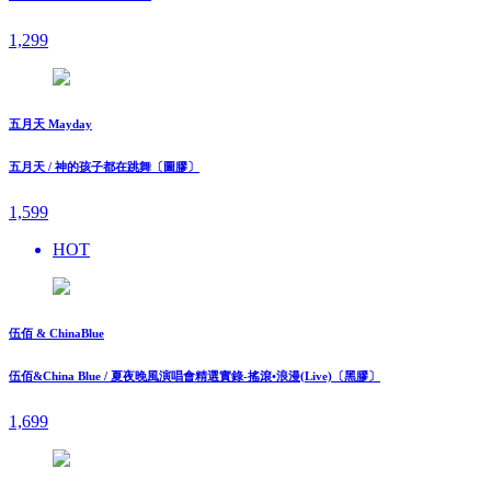
1,299
五月天 Mayday
五月天 / 神的孩子都在跳舞〔圖膠〕
1,599
HOT
伍佰 & ChinaBlue
伍佰&China Blue / 夏夜晚風演唱會精選實錄-搖滾•浪漫(Live)〔黑膠〕
1,699