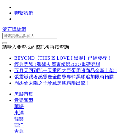
聯繫我們
滾石購物網
請輸入要查找的資訊後再按查詢
BEYOND【THIS IS LOVE I 黑膠】已經發行！
經典閃耀 ! 張學友廣東精選2CDs重磅登場
五月天回到那一天重回大巨蛋周邊商品全新上架 !
張震嶽跟著感覺走金曲獎專輯黑膠追加限時預購
周杰倫太陽之子珍藏黑膠精雕出擊！
黑膠市集
音樂類型
華語
東洋
韓樂
西洋
古典