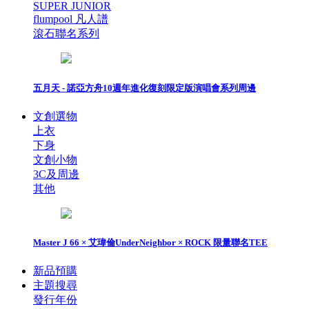
SUPER JUNIOR
flumpool 凡人譜
滾石聯名系列
五月天 - 諾亞方舟10週年進化復刻限定版演唱會系列周邊
文創選物
上衣
下身
文創小物
3C及周邊
其他
Master J 66 × 艾瑋倫UnderNeighbor × ROCK 限量聯名TEE
新品預購
主題搜尋
發行年份