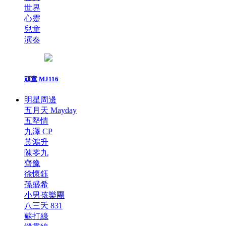
世界
心靈
兒童
演奏
頑童 MJ116
明星周邊
五月天 Mayday
五堅情
九澤 CP
黃鴻升
陳零九
齊豫
徐懷鈺
孫盛希
小男孩樂團
八三夭 831
蘇打綠