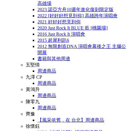
高雄場
2023 諾亞方舟10週年進化復刻限定版
2022 [好好好想見到你] 高雄跨年演唱會
2021 好好好想見到你
2020 Just Rock It BLUE 藍 [桃園場]
2016 Just Rock It 演唱會
2015 超犀利趴6
2012 無限創造DNA 演唱會幕後之王 主腦公
開展
書籍與其他周邊
五堅情
周邊商品
九澤 CP
周邊商品
黃鴻升
周邊商品
陳零九
周邊商品
齊豫
【風采依舊．在 台北】周邊商品
徐懷鈺