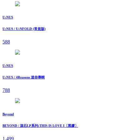
U:NUS
U:NUS / U:NFOLD (常規版)
588
U:NUS
U:NUS / 4Reasons 迷你專輯
788
Beyond
BEYOND / 滾石LP系列:THIS IS LOVE I〔黑膠〕
1,499