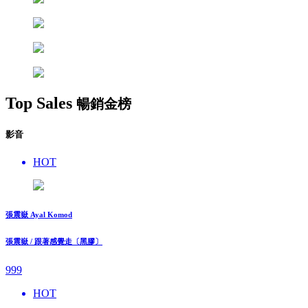
Top Sales
暢銷金榜
影音
HOT
張震嶽 Ayal Komod
張震嶽 / 跟著感覺走〔黑膠〕
999
HOT