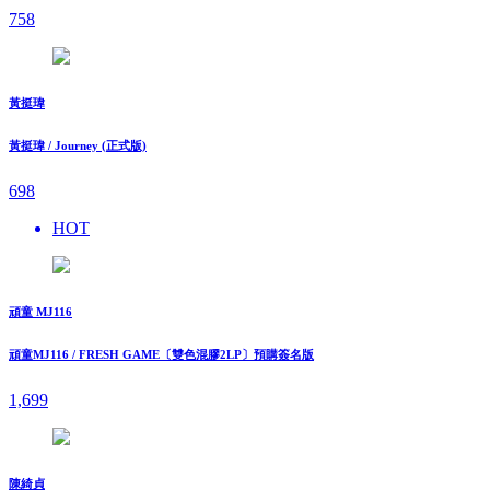
758
黃挺瑋
黃挺瑋 / Journey (正式版)
698
HOT
頑童 MJ116
頑童MJ116 / FRESH GAME〔雙色混膠2LP〕預購簽名版
1,699
陳綺貞