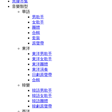
黑膠市集
音樂類型
華語
男歌手
女歌手
團體
合輯
套裝
原聲帶
東洋
東洋男歌手
東洋女歌手
東洋團體
東洋演奏
日劇原聲帶
合輯
韓樂
韓語男歌手
韓語女歌手
韓語團體
韓劇原聲帶
西洋