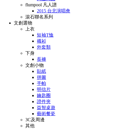
flumpool 凡人譜
2015 台北演唱會
滾石聯名系列
文創選物
上衣
短袖T恤
襯衫
外套類
下身
長褲
文創小物
貼紙
拼圖
手帕
明信片
鑰匙圈
證件夾
益智桌遊
藝術餐瓷
3C及周邊
其他