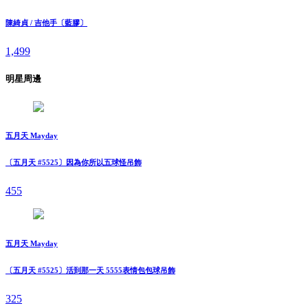
陳綺貞 / 吉他手〔藍膠〕
1,499
明星周邊
五月天 Mayday
〔五月天 #5525〕因為你所以五球怪吊飾
455
五月天 Mayday
〔五月天 #5525〕活到那一天 5555表情包包球吊飾
325