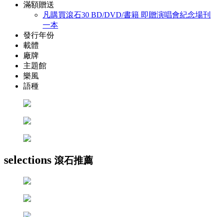
滿額贈送
凡購買滾石30 BD/DVD/書籍 即贈演唱會紀念場刊
一本
發行年份
載體
廠牌
主題館
樂風
語種
selections
滾石推薦