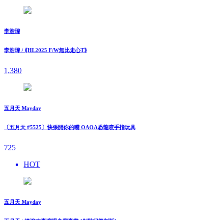
李浩瑋
李浩瑋 / ⟪HL2025 F/W無比走⼼T⟫
1,380
五月天 Mayday
〔五月天 #5525〕快張開你的嘴 OAOA恐龍咬手指玩具
725
HOT
五月天 Mayday